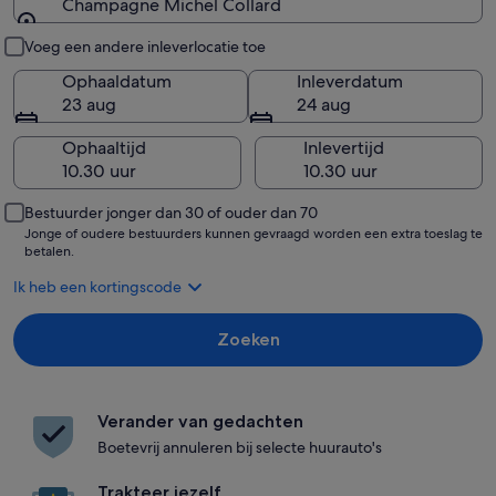
Champagne Michel Collard
Ophalen en inleveren
Voeg een andere inleverlocatie toe
Ophaaldatum
Inleverdatum
23 aug
24 aug
Ophaaltijd
Inlevertijd
Bestuurder jonger dan 30 of ouder dan 70
Jonge of oudere bestuurders kunnen gevraagd worden een extra toeslag te
betalen.
Ik heb een kortingscode
Zoeken
Verander van gedachten
Boetevrij annuleren bij selecte huurauto's
Trakteer jezelf