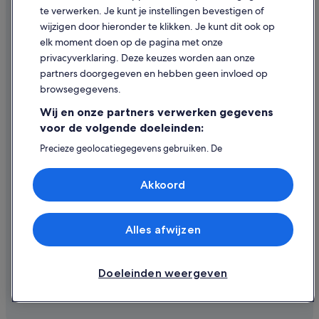
Hotels in de buurt van Champagne De Castellane
te verwerken. Je kunt je instellingen bevestigen of
Hulp
wijzigen door hieronder te klikken. Je kunt dit ook op
Hotels met 5 sterren in Chavot-Courcourt
elk moment doen op de pagina met onze
Hotels in Moussy
Ondersteuning
privacyverklaring. Deze keuzes worden aan onze
Hotels in Vertus
Je boeking wijzigen of annuleren
partners doorgegeven en hebben geen invloed op
browsegegevens.
Hotels in Chavot-Courcourt
Restitutieproces en tijdsbestek
Wij en onze partners verwerken gegevens
Hotels met 4 sterren in Le Mesnil-sur-Oger
Boek een vlucht met airlinetegoed
voor de volgende doeleinden:
Hotels in de buurt van Wijnhuis Champagne Champion Denis
Internationale reisdocumenten
Precieze geolocatiegegevens gebruiken. De
apparaatkenmerken actief scannen ter identificatie.
Informatie op een apparaat opslaan en/of openen.
Akkoord
Gepersonaliseerde advertenties en content, advertentie-
en contentmetingen, doelgroepenonderzoek en
ontwikkeling van diensten.
Expedia, Inc. is niet verantwoordelijk voor de inhoud op externe
websites.
Partnerlijst (derden)
Alles afwijzen
© 2026 Expedia, Inc. - een bedrijf van Expedia Group. Alle rechten
voorbehouden. Expedia en het Expedia-logo zijn handelsmerken of
geregistreerde handelsmerken van Expedia, Inc.
Doeleinden weergeven