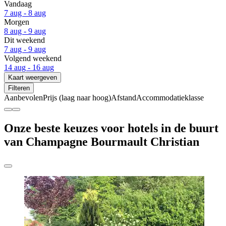
Vandaag
7 aug - 8 aug
Morgen
8 aug - 9 aug
Dit weekend
7 aug - 9 aug
Volgend weekend
14 aug - 16 aug
Kaart weergeven
Filteren
Aanbevolen
Prijs (laag naar hoog)
Afstand
Accommodatieklasse
Onze beste keuzes voor hotels in de buurt
van Champagne Bourmault Christian