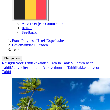
Adverteer je accommodatie
Reizen
Feedback
Frans Polynesië
Hotels
Expedia.be
Bovenwindse Eilanden
Tahiti
Plan je reis
Reisgids voor Tahiti
Vakantiehuizen in Tahiti
Vluchten naar
Tahiti
Activiteiten in Tahiti
Autoverhuur in Tahiti
Pakketten voor
Tahiti