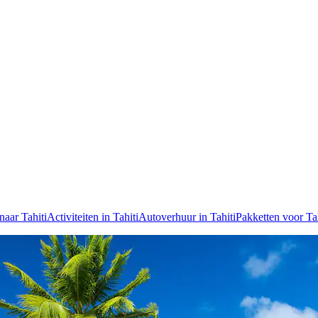
naar Tahiti
Activiteiten in Tahiti
Autoverhuur in Tahiti
Pakketten voor Tah