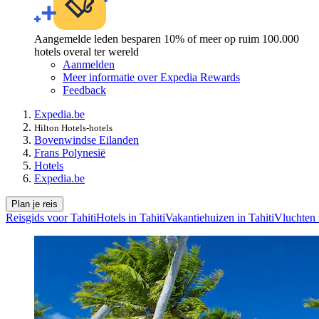
Aangemelde leden besparen 10% of meer op ruim 100.000
hotels overal ter wereld
Aanmelden
Meer informatie over Expedia Rewards
Feedback
Expedia.be
Hilton Hotels-hotels
Bovenwindse Eilanden
Frans Polynesië
Hotels
Expedia.be
Plan je reis
Reisgids voor Tahiti
Hotels in Tahiti
Vakantiehuizen in Tahiti
Vluchten 