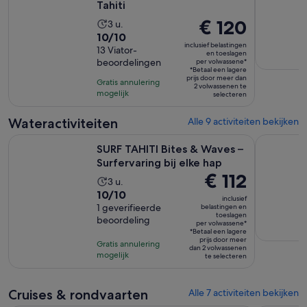
Tahiti
De
€ 120
De
3 u.
10.0
10/10
prijs
activiteit
inclusief belastingen
van
13 Viator-
is
duurt
en toeslagen
beoordelingen
per volwassene*
10
€ 120
3
*Betaal een lagere
met
prijs door meer dan
per
uur
Gratis annulering
2 volwassenen te
13
mogelijk
volwassene*
selecteren
beoordelingen
Wateractiviteiten
Alle 9 activiteiten bekijken
Opent 
SURF TAHITI Bites & Waves – Surfervaring bij elke hap
Snorkeltoc
SURF TAHITI Bites & Waves –
Surfervaring bij elke hap
De
€ 112
De
3 u.
prijs
10.0
10/10
activiteit
inclusief
is
van
1 geverifieerde
belastingen en
duurt
toeslagen
€ 112
beoordeling
10
3
per volwassene*
*Betaal een lagere
per
met
uur
prijs door meer
Gratis annulering
volwassene*
dan 2 volwassenen
1
mogelijk
te selecteren
beoordeling
Cruises & rondvaarten
Alle 7 activiteiten bekijken