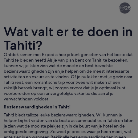
Tahiti
25
Wat valt er te doen in
Tahiti?
Ontdek samen met Expedia hoe je kunt genieten van het beste dat
Een kustlandschap met weelderige gro
Tahiti te bieden heeft! Als je van plan bent om Tahiti te bezoeken,
kunnen wij je laten zien wat de mooiste en best bezochte
bezienswaardigheden zijn en je helpen om de meest interessante
activiteiten en excursies te vinden. Of je nu lekker met je gezin naar
Tahiti reist, een romantische trip voor twee wilt maken of een
zakelijk bezoek brengt, wij zorgen ervoor dat je je optimaal kunt
voorbereiden op een onvergetelijke vakantie die aan al je
verwachtingen voldoet.
Bezienswaardigheden in Tahiti
Tahiti biedt talloze leuke bezienswaardigheden. Wij kunnen je
helpen bij het vinden van de beste accommodaties in Tahiti en laten
je zien wat de mooiste plekjes zijn in de buurt van je hotel en de
omliggende omgeving. Zo weet je precies waar je heen moet, wat
er te zien is en wanneer. Bekijk alle bezienswaardigheden in een