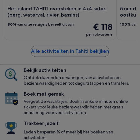
Het eiland TAHITI oversteken in 4x4 safari
5 uur du
(berg, waterval, rivier, bassins)
oostkus
€ 118
80%
van onze reizigers beveelt dit aan
100%
van o
per volwassene
Alle activiteiten in Tahiti bekijken
Bekijk activiteiten
Ontdek duizenden ervaringen, van activiteiten en
bezienswaardigheden tot daguitstappen en transfers.
Boek met gemak
Vergeet de wachtrijen. Boek in enkele minuten online
tickets voor leuke bezienswaardigheden met gratis
annulering voor veel activiteiten.
Trakteer jezelf
Leden besparen % of meer bij het boeken van
activiteiten.