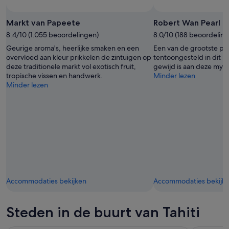
Markt van Papeete
Robert Wan Pearl 
8.4/10 (1.055 beoordelingen)
8.0/10 (188 beoordelin
Geurige aroma's, heerlijke smaken en een
Een van de grootste pare
overvloed aan kleur prikkelen de zintuigen op
tentoongesteld in dit 
deze traditionele markt vol exotisch fruit,
gewijd is aan deze myst
tropische vissen en handwerk.
Minder lezen
Minder lezen
Accommodaties bekijken
Accommodaties bekijk
Steden in de buurt van Tahiti