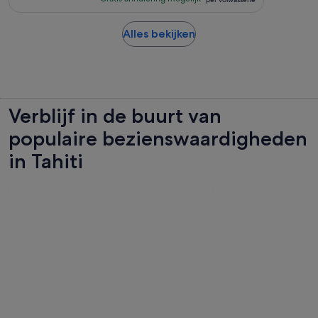
22
per
beoordelingen
volwassene
Opent
Alles bekijken
een
nieuwe
tab
Verblijf in de buurt van
populaire bezienswaardigheden
in Tahiti