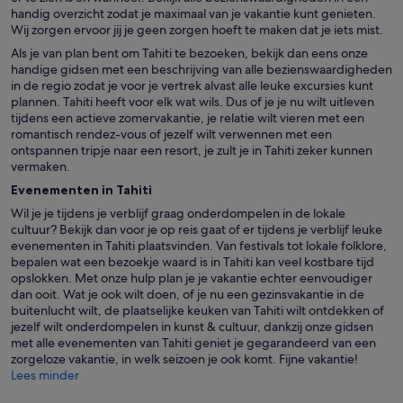
handig overzicht zodat je maximaal van je vakantie kunt genieten.
Wij zorgen ervoor jij je geen zorgen hoeft te maken dat je iets mist.
Als je van plan bent om Tahiti te bezoeken, bekijk dan eens onze
handige gidsen met een beschrijving van alle bezienswaardigheden
in de regio zodat je voor je vertrek alvast alle leuke excursies kunt
plannen. Tahiti heeft voor elk wat wils. Dus of je je nu wilt uitleven
tijdens een actieve zomervakantie, je relatie wilt vieren met een
romantisch rendez-vous of jezelf wilt verwennen met een
ontspannen tripje naar een resort, je zult je in Tahiti zeker kunnen
vermaken.
Evenementen in Tahiti
Wil je je tijdens je verblijf graag onderdompelen in de lokale
cultuur? Bekijk dan voor je op reis gaat of er tijdens je verblijf leuke
evenementen in Tahiti plaatsvinden. Van festivals tot lokale folklore,
bepalen wat een bezoekje waard is in Tahiti kan veel kostbare tijd
opslokken. Met onze hulp plan je je vakantie echter eenvoudiger
dan ooit. Wat je ook wilt doen, of je nu een gezinsvakantie in de
buitenlucht wilt, de plaatselijke keuken van Tahiti wilt ontdekken of
jezelf wilt onderdompelen in kunst & cultuur, dankzij onze gidsen
met alle evenementen van Tahiti geniet je gegarandeerd van een
zorgeloze vakantie, in welk seizoen je ook komt. Fijne vakantie!
Lees minder