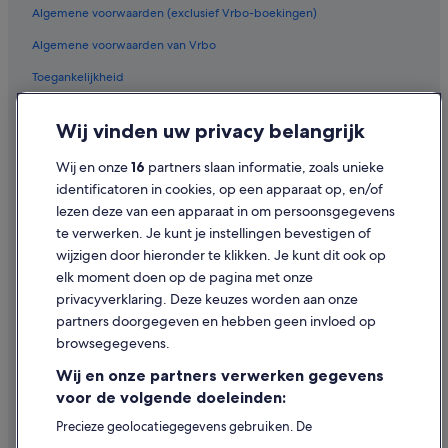
Algemene voorwaarden (exclusief Vrbo-boekingen)
Algemene voorwaarden van Vrbo
Toegankelijkheid
Privacy
Wij vinden uw privacy belangrijk
Cookies
Wij en onze
16
partners slaan informatie, zoals unieke
Juridische informatie/Contact
identificatoren in cookies, op een apparaat op, en/of
Inhoudsrichtlijnen en inhoud rapporteren
lezen deze van een apparaat in om persoonsgegevens
te verwerken. Je kunt je instellingen bevestigen of
Hulp
wijzigen door hieronder te klikken. Je kunt dit ook op
elk moment doen op de pagina met onze
Ondersteuning
privacyverklaring. Deze keuzes worden aan onze
Je boeking wijzigen of annuleren
partners doorgegeven en hebben geen invloed op
browsegegevens.
Restitutieproces en tijdsbestek
Wij en onze partners verwerken gegevens
Boek een vlucht met airlinetegoed
voor de volgende doeleinden:
Internationale reisdocumenten
Precieze geolocatiegegevens gebruiken. De
apparaatkenmerken actief scannen ter identificatie.