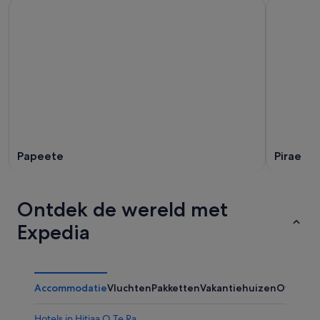
Papeete
Pirae
Ontdek de wereld met
Expedia
Accommodatie
Vluchten
Pakketten
Vakantiehuizen
Overig
Hotels in Hitiaa O Te Ra