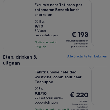
Excursie naar Tetiaroa per catamaran Bezoek lunch snorkele
Privé zeil
Excursie naar Tetiaroa per
catamaran Bezoek lunch
snorkelen
De
11 u.
9.0
9/10
activiteit
van
8 Viator-
duurt
De
€ 193
beoordelingen
10
11
prijs
met
inclusief belastingen
uur
Gratis annulering
is
en toeslagen
8
mogelijk
per volwassene
€ 193
beoordelingen
per
Eten, drinken &
Alle 3 activiteiten bekijken
volwassene
uitgaan
O
Tahiti: Unieke hele dag westkust, combitour naar Teahupoo
Roulotte F
Tahiti: Unieke hele dag
westkust, combitour naar
Teahupoo
De
8 u.
9.8
De
€ 220
9,8/10
activiteit
van
22 GetYourGuide-
prijs
duurt
inclusief
beoordelingen
10
is
8
belastingen en
toeslagen
met
€ 220
uur
Gratis annulering mogelijk
per volwassene