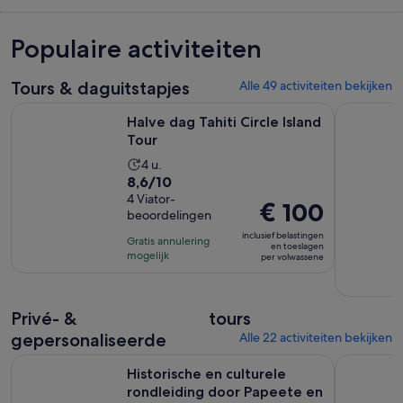
Populaire activiteiten
Tours & daguitstapjes
Alle 49 activiteiten bekijken
Opent een nieuwe tab
Halve dag Tahiti Circle Island Tour
Tahiti Saf
Halve dag Tahiti Circle Island
Tour
De
4 u.
8.6
8,6/10
activiteit
van
4 Viator-
duurt
De
€ 100
beoordelingen
10
4
prijs
met
inclusief belastingen
uur
Gratis annulering
is
en toeslagen
4
mogelijk
per volwassene
€ 100
beoordelingen
per
volwassene
Privé- &
tours
gepersonaliseerde
Alle 22 activiteiten bekijken
Historische en culturele rondleiding door Papeete en Tahiti
Tahiti 4x4
Historische en culturele
rondleiding door Papeete en