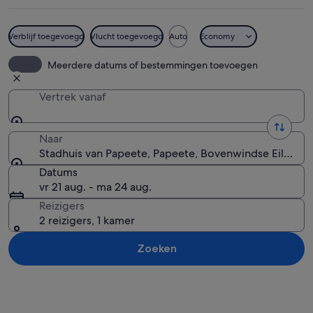
Verblijf toegevoegd
Vlucht toegevoegd
Auto
Economy
Een groot, geel gebouw met een rood da
Meerdere datums of bestemmingen toevoegen
Vertrek vanaf
Naar
Stadhuis van Papeete, Papeete, Bovenwindse Eilanden
Datums
vr 21 aug. - ma 24 aug.
Reizigers
2 reizigers, 1 kamer
Zoeken
Kaart verkennen