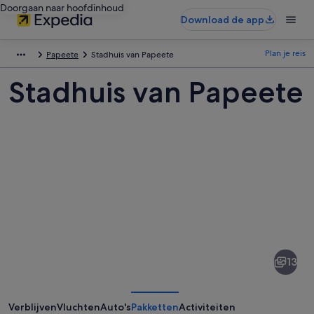
Doorgaan naar hoofdinhoud
Download de app
Plan je reis
Papeete
Stadhuis van Papeete
Stadhuis van Papeete
Afbeeldingen
van
Stadhuis
13
van
Papeete
Verblijven
Vluchten
Auto's
Pakketten
Activiteiten