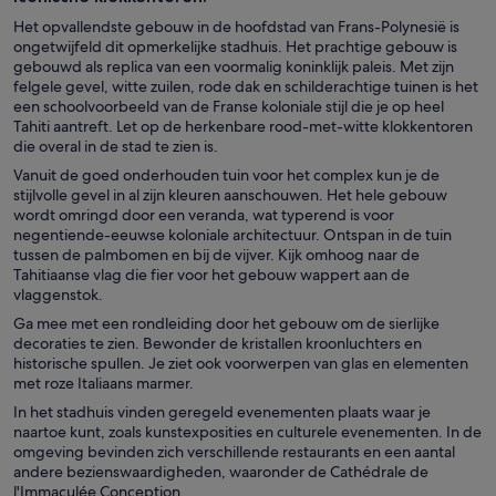
Het opvallendste gebouw in de hoofdstad van Frans-Polynesië is
ongetwijfeld dit opmerkelijke stadhuis. Het prachtige gebouw is
gebouwd als replica van een voormalig koninklijk paleis. Met zijn
felgele gevel, witte zuilen, rode dak en schilderachtige tuinen is het
een schoolvoorbeeld van de Franse koloniale stijl die je op heel
Tahiti aantreft. Let op de herkenbare rood-met-witte klokkentoren
die overal in de stad te zien is.
Vanuit de goed onderhouden tuin voor het complex kun je de
stijlvolle gevel in al zijn kleuren aanschouwen. Het hele gebouw
wordt omringd door een veranda, wat typerend is voor
negentiende-eeuwse koloniale architectuur. Ontspan in de tuin
tussen de palmbomen en bij de vijver. Kijk omhoog naar de
Tahitiaanse vlag die fier voor het gebouw wappert aan de
vlaggenstok.
Ga mee met een rondleiding door het gebouw om de sierlijke
decoraties te zien. Bewonder de kristallen kroonluchters en
historische spullen. Je ziet ook voorwerpen van glas en elementen
met roze Italiaans marmer.
In het stadhuis vinden geregeld evenementen plaats waar je
naartoe kunt, zoals kunstexposities en culturele evenementen. In de
omgeving bevinden zich verschillende restaurants en een aantal
andere bezienswaardigheden, waaronder de Cathédrale de
l'Immaculée Conception.