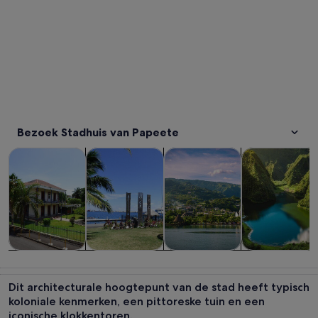
Bezoek Stadhuis van Papeete
Opent een nieuwe tab
Opent een nieuwe ta
Tours & daguitstapjes
Geschiedenis & cultuur
Privé- & gepersonaliseerde to
Avontuur & bu
Tours &
Geschiedenis
Privé- &
Avontuur &
daguitstapjes
& cultuur
gepersonaliseerde
buiten
Dit architecturale hoogtepunt van de stad heeft typisch
tours
koloniale kenmerken, een pittoreske tuin en een
iconische klokkentoren.