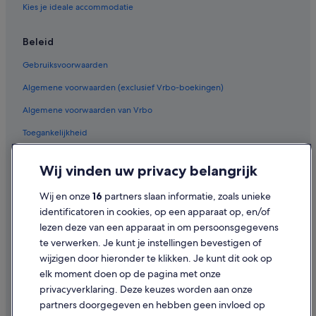
Kies je ideale accommodatie
Beleid
Gebruiksvoorwaarden
Algemene voorwaarden (exclusief Vrbo-boekingen)
Algemene voorwaarden van Vrbo
Toegankelijkheid
Privacy
Wij vinden uw privacy belangrijk
Cookies
Wij en onze
16
partners slaan informatie, zoals unieke
Juridische informatie/Contact
identificatoren in cookies, op een apparaat op, en/of
Inhoudsrichtlijnen en inhoud rapporteren
lezen deze van een apparaat in om persoonsgegevens
te verwerken. Je kunt je instellingen bevestigen of
Hulp
wijzigen door hieronder te klikken. Je kunt dit ook op
elk moment doen op de pagina met onze
Ondersteuning
privacyverklaring. Deze keuzes worden aan onze
Je boeking wijzigen of annuleren
partners doorgegeven en hebben geen invloed op