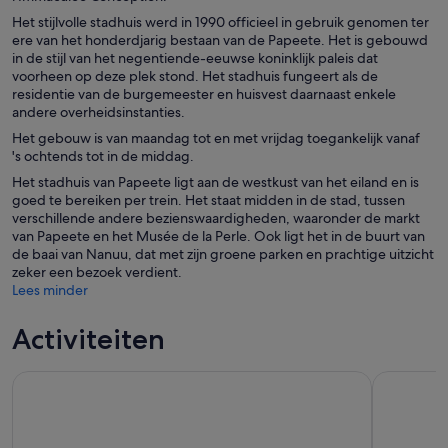
Het stijlvolle stadhuis werd in 1990 officieel in gebruik genomen ter
ere van het honderdjarig bestaan van de Papeete. Het is gebouwd
in de stijl van het negentiende-eeuwse koninklijk paleis dat
voorheen op deze plek stond. Het stadhuis fungeert als de
residentie van de burgemeester en huisvest daarnaast enkele
andere overheidsinstanties.
Het gebouw is van maandag tot en met vrijdag toegankelijk vanaf
's ochtends tot in de middag.
Het stadhuis van Papeete ligt aan de westkust van het eiland en is
goed te bereiken per trein. Het staat midden in de stad, tussen
verschillende andere bezienswaardigheden, waaronder de markt
van Papeete en het Musée de la Perle. Ook ligt het in de buurt van
de baai van Nanuu, dat met zijn groene parken en prachtige uitzicht
zeker een bezoek verdient.
Lees minder
Activiteiten
Het eiland TAHITI oversteken in 4x4 safari (berg, waterval, riv
5 uur dure