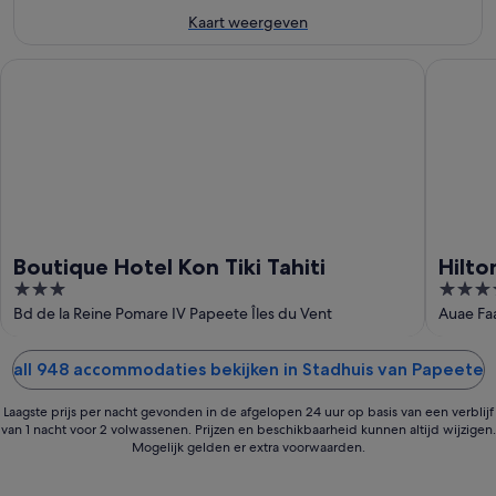
aug
aug
weekend,
Kaart weergeven
-
14
9
aug
Boutique Hotel Kon Tiki Tahiti
Hilton Ho
aug
-
16
aug
Boutique Hotel Kon Tiki Tahiti
Hilto
3
4
out
out
Bd de la Reine Pomare IV Papeete Îles du Vent
Auae Fa
of
of
5
5
all 948 accommodaties bekijken in Stadhuis van Papeete
Laagste prijs per nacht gevonden in de afgelopen 24 uur op basis van een verblijf
van 1 nacht voor 2 volwassenen. Prijzen en beschikbaarheid kunnen altijd wijzigen.
Mogelijk gelden er extra voorwaarden.