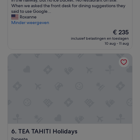
in the hallway, but no ice bucket. No restaurant on site.
o
When we asked the front desk for dining suggestions they
o
said to use Google...
d
Roxanne
l
Minder weergeven
o
De
€ 235
c
prijs
inclusief belastingen en toeslagen
a
is
10 aug - 11 aug
t
€ 235
i
TEA TAHITI Holidays
o
n
,
c
l
e
a
n
,
n
e
w
.
C
TEA TAHITI Holidays
6. TEA TAHITI Holidays
o
Papeete