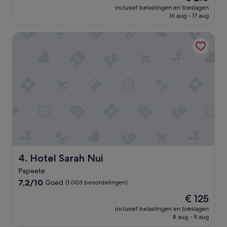
prijs
Goed,
inclusief belastingen en toeslagen
is
16 aug - 17 aug
(641
€ 216
beoordelingen)
Hotel Sarah Nui
Hotel Sarah Nui
4. Hotel Sarah Nui
Papeete
7.2
7,2/10
Goed
(1.003 beoordelingen)
van
De
€ 125
10,
prijs
Goed,
inclusief belastingen en toeslagen
is
8 aug - 9 aug
(1.003
€ 125