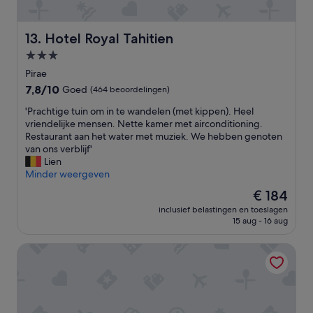
,
o
w
f
p
a
r
,
v
Hotel Royal Tahitien
13. Hotel Royal Tahitien
i
p
e
3.0-
d
e
o
g
sterrenaccommodatie
t
r
Pirae
e
i
r
7.8
7,8/10
Goed
(464 beoordelingen)
.
t
e
van
G
d
'
f
'Prachtige tuin om in te wandelen (met kippen). Heel
10,
o
é
P
r
vriendelijke mensen. Nette kamer met airconditioning.
Goed,
o
j
r
i
Restaurant aan het water met muziek. We hebben genoten
(464
d
e
a
g
van ons verblijf'
beoordelingen)
b
u
c
e
Lien
e
n
h
r
Minder weergeven
d
e
t
a
De
€ 184
.
r
i
t
prijs
N
s
inclusief belastingen en toeslagen
g
o
is
i
15 aug - 16 aug
u
e
r
€ 184
c
p
t
.
e
e
Tahiti Pearl Beach Resort
u
Y
h
r
i
e
o
,
n
t
s
c
o
t
t
o
m
h
s
m
i
e