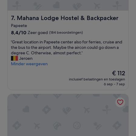
o
c
o
e
m
l
Mahana Lodge Hostel & Backpacker
7. Mahana Lodge Hostel & Backpacker
.
y
T
Papeete
l
h
8.4
o
8,4/10
Zeer goed
(184 beoordelingen)
e
van
c
r
'
'Great location in Papeete center also for ferries, cruise and
10,
a
e
G
the bus to the airport. Maybe the aircon could go down a
Zeer
t
w
r
degree C. Otherwise, almost perfect.'
goed,
e
a
e
Jeroen
(184
d
s
a
Minder weergeven
beoordelingen)
n
a
t
e
d
De
€ 112
l
a
e
prijs
inclusief belastingen en toeslagen
o
r
s
is
6 sep - 7 sep
c
t
k
€ 112
a
h
,
Polynesian Cabins by Kon Tiki
t
e
b
i
c
u
o
i
t
n
t
n
i
y
o
n
c
o
P
e
u
a