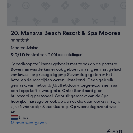
h
t
l
l
e
c
c
5
p
h
o
o
o
e
m
f
o
n
e
u
l
a
w
s
Manava Beach Resort & Spa Moorea
20. Manava Beach Resort & Spa Moorea
a
n
e
.
n
4.0-
d
r
A
d
l
sterrenaccommodatie
e
b
Moorea-Maiao
h
a
c
o
9.0
9,0/10
o
Fantastisch
(1.001 beoordelingen)
u
e
u
van
t
n
i
'
t
'“goedkoopste” kamer geboekt met terras op de parterre.
10,
t
d
v
“
2
Boven mij was de kamer ook geboekt maar geen last gehad
Fantastisch,
u
r
e
g
m
van lawaai, erg rustige ligging.S’avonds gegeten in het
(1.001
b
y
d
o
o
hotel en de maaltijden waren uitstekend. Geen gebruik
beoordelingen)
w
a
w
e
n
gemaakt van het ontbijtbuffet door vroege excursies maar
e
r
h
d
t
een kopje koffie was gratis. Ontzettend aardig én
r
e
e
k
h
hulpvaardig personeel! Gebruik gemaakt van de Spa,
e
a
n
o
s
heerlijke massage en ook de dames die daar werkzaam zijn,
b
i
w
o
p
zijn zó vriendelijk & zachtaardig. Op woensdagavond was
o
n
e
p
r
er...
t
a
a
s
i
Linda
h
b
r
t
o
Minder weergeven
c
e
r
e
r
l
De
€ 578
a
i