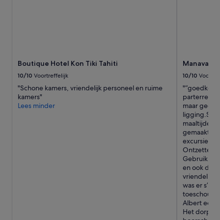
l
c
i
l
g
o
g
s
i
e
n
t
g
o
Boutique Hotel Kon Tiki Tahiti
Manava Be
.
e
S
a
10/10
Voortreffelijk
10/10
Voortref
’
c
"Schone kamers, vriendelijk personeel en ruime
"“goedkoops
a
h
kamers"
parterre. B
v
o
Lees minder
maar geen la
o
t
ligging.S’a
n
h
maaltijden 
d
e
gemaakt van
s
r
excursies ma
g
a
Ontzettend 
e
s
Gebruik gem
g
p
en ook de da
e
o
vriendelijk
t
s
was er s’av
e
s
toeschouwers
n
i
Albert een 
i
b
Het dorp is
n
l