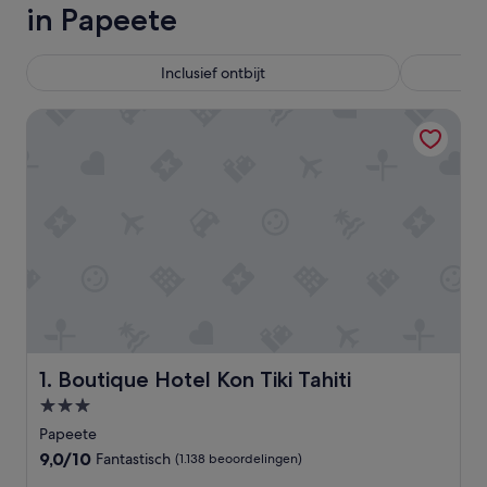
in Papeete
Inclusief ontbijt
Boutique Hotel Kon Tiki Tahiti
Boutique Hotel Kon Tiki Tahiti
1. Boutique Hotel Kon Tiki Tahiti
3.0-
sterrenaccommodatie
Papeete
9.0
9,0/10
Fantastisch
(1.138 beoordelingen)
van