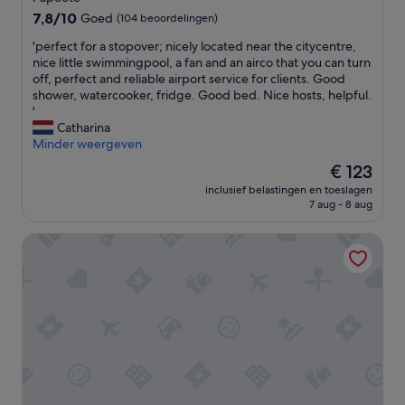
n
7.8
s
7,8/10
Goed
(104 beoordelingen)
van
:
'
'perfect for a stopover; nicely located near the citycentre,
10,
T
p
nice little swimmingpool, a fan and an airco that you can turn
Goed,
h
e
off, perfect and reliable airport service for clients. Good
(104
i
r
shower, watercooker, fridge. Good bed. Nice hosts, helpful.
beoordelingen)
s
f
'
i
e
Catharina
s
c
Minder weergeven
a
t
v
De
€ 123
f
e
prijs
inclusief belastingen en toeslagen
o
r
is
7 aug - 8 aug
r
y
€ 123
a
,
Mahana Lodge Hostel & Backpacker
s
v
t
e
o
r
p
y
o
b
v
a
e
s
r
i
;
c
n
r
i