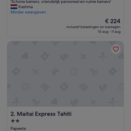
'
'Schone kamers, vriendelijk personeel en ruime kamers'
10,
S
Kashma
Fantastisch,
c
Minder weergeven
(1.138
h
beoordelingen)
De
€ 224
o
prijs
inclusief belastingen en toeslagen
n
is
10 aug - 11 aug
e
€ 224
k
Maitai Express Tahiti
a
m
e
r
s
,
v
r
i
e
n
d
e
l
Maitai Express Tahiti
2. Maitai Express Tahiti
i
2.0-
j
sterrenaccommodatie
k
Papeete