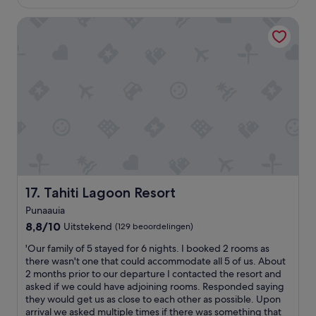
.
,
€ 148
e
R
b
Tahiti Lagoon Resort
a
e
u
n
s
t
p
t
n
r
a
o
o
u
i
p
r
c
e
a
e
r
n
b
t
t
u
y
a
c
w
a
k
i
n
e
t
h
t
h
Tahiti Lagoon Resort
17. Tahiti Lagoon Resort
e
.
S
t
N
Punaauia
T
w
o
8.8
U
8,8/10
Uitstekend
(129 beoordelingen)
a
r
van
N
t
e
'
'Our family of 5 stayed for 6 nights. I booked 2 rooms as
10,
N
e
s
O
there wasn't one that could accommodate all 5 of us. About
Uitstekend,
I
r
t
u
2 months prior to our departure I contacted the resort and
(129
N
m
a
r
asked if we could have adjoining rooms. Responded saying
beoordelingen)
G
e
u
f
they would get us as close to each other as possible. Upon
v
t
r
a
arrival we asked multiple times if there was something that
i