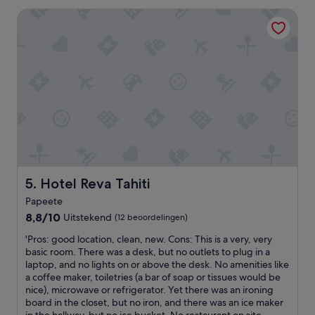
beoordelingen)
Hotel Reva Tahiti
Hotel Reva Tahiti
5. Hotel Reva Tahiti
Papeete
8.8
8,8/10
Uitstekend
(12 beoordelingen)
van
'
'Pros: good location, clean, new. Cons: This is a very, very
10,
P
basic room. There was a desk, but no outlets to plug in a
Uitstekend,
r
laptop, and no lights on or above the desk. No amenities like
(12
o
a coffee maker, toiletries (a bar of soap or tissues would be
beoordelingen)
s
nice), microwave or refrigerator. Yet there was an ironing
:
board in the closet, but no iron, and there was an ice maker
g