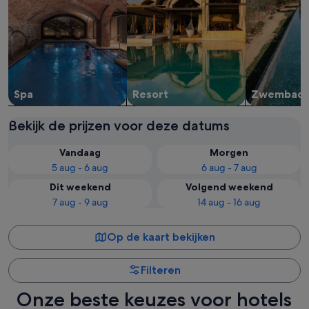
Spa
Resort
Zwembad
Bekijk de prijzen voor deze datums
Vandaag
Morgen
5 aug - 6 aug
6 aug - 7 aug
Dit weekend
Volgend weekend
7 aug - 9 aug
14 aug - 16 aug
Op de kaart bekijken
Filteren
Onze beste keuzes voor hotels