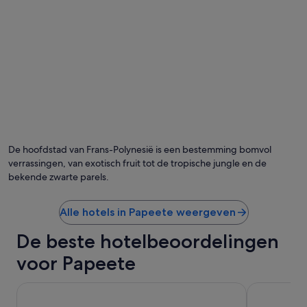
g
d
e
e
h
d
a
s
d
a
v
y
a
i
n
n
l
g
a
t
w
h
a
e
De hoofdstad van Frans-Polynesië is een bestemming bomvol
a
y
verrassingen, van exotisch fruit tot de tropische jungle en de
i
w
bekende zwarte parels.
,
o
e
u
r
l
Alle hotels in Papeete weergeven
g
d
r
g
De beste hotelbeoordelingen
u
e
s
t
voor Papeete
t
u
i
s
Boutique Hotel Kon Tiki Tahiti
g
Manava Bea
a
e
s