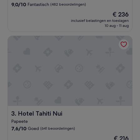
p
9.0
9,0/10
Fantastisch
(482 beoordelingen)
e
van
r
De
€ 236
10,
s
prijs
Fantastisch,
inclusief belastingen en toeslagen
o
is
10 aug - 11 aug
(482
n
€ 236
beoordelingen)
e
Hotel Tahiti Nui
e
l
e
n
r
u
i
m
e
k
a
m
e
Hotel Tahiti Nui
3. Hotel Tahiti Nui
r
s
Papeete
'
7.6
7,6/10
Goed
(641 beoordelingen)
van
De
€ 216
10,