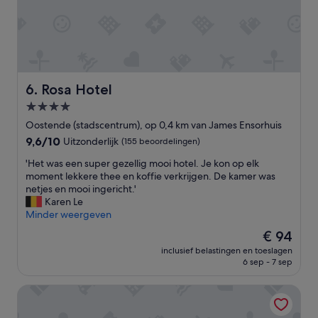
e
g
i
e
d
l
r
e
l
v
k
a
e
a
n
r
m
t
z
e
.
Rosa Hotel
6. Rosa Hotel
o
r
M
r
.
4.0-
u
g
O
sterrenaccommodatie
l
Oostende (stadscentrum), op 0,4 km van James Ensorhuis
d
n
t
9.6
9,6/10
Uitzonderlijk
(155 beoordelingen)
,
t
i
van
u
b
l
'
'Het was een super gezellig mooi hotel. Je kon op elk
10,
i
i
i
H
moment lekkere thee en koffie verkrijgen. De kamer was
Uitzonderlijk,
t
j
n
e
netjes en mooi ingericht.'
(155
s
t
g
t
Karen Le
beoordelingen)
t
w
u
w
Minder weergeven
e
a
e
a
k
s
De
€ 94
.
s
e
z
prijs
C
inclusief belastingen en toeslagen
e
n
e
is
6 sep - 7 sep
h
e
d
e
€ 94
a
n
e
r
m
Europe Hotel
s
l
u
b
u
o
i
r
p