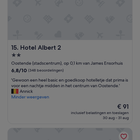
r
i
g
'
g
e
.
n
'
h
e
t
o
n
Hotel Albert 2
15. Hotel Albert 2
t
2.0-
b
i
sterrenaccommodatie
Oostende (stadscentrum), op 0,1 km van James Ensorhuis
j
6.8
6,8/10
(348 beoordelingen)
t
van
w
'
'Gewoon een heel basic en goedkoop hotelletje dat prima is
10,
a
G
voor een nachtje midden in het centrum van Oostende.'
(348
s
e
Annick
beoordelingen)
z
w
Minder weergeven
e
o
De
€ 91
k
o
prijs
e
inclusief belastingen en toeslagen
n
is
r
30 aug - 31 aug
e
€ 91
i
e
n
City Partner Hotel Ter Streep
n
o
h
r