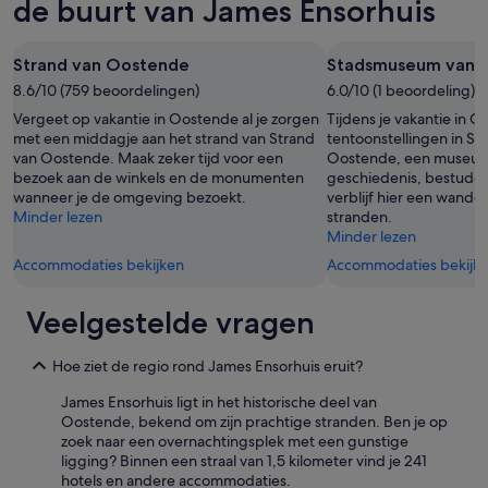
de buurt van James Ensorhuis
t
j
e
Strand van Oostende
s
Stadsmuseum van 
f
8.6/10 (759 beoordelingen)
6.0/10 (1 beoordeling)
e
Vergeet op vakantie in Oostende al je zorgen
Tijdens je vakantie in 
e
met een middagje aan het strand van Strand
tentoonstellingen in S
r
van Oostende. Maak zeker tijd voor een
Oostende, een museum 
m
bezoek aan de winkels en de monumenten
geschiedenis, bestuder
u
wanneer je de omgeving bezoekt.
verblijf hier een wande
z
Minder lezen
stranden.
i
Minder lezen
e
k
Accommodaties bekijken
Accommodaties bekijk
i
n
Veelgestelde vragen
o
n
t
Hoe ziet de regio rond James Ensorhuis eruit?
b
i
James Ensorhuis ligt in het historische deel van
j
Oostende, bekend om zijn prachtige stranden. Ben je op
t
zoek naar een overnachtingsplek met een gunstige
z
ligging? Binnen een straal van 1,5 kilometer vind je 241
a
hotels en andere accommodaties.