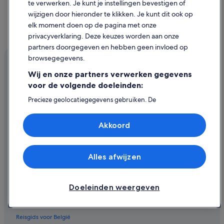
te verwerken. Je kunt je instellingen bevestigen of
Lhbtq-Vriendelijke in Oostende
wijzigen door hieronder te klikken. Je kunt dit ook op
elk moment doen op de pagina met onze
Hotels in de buurt van AZ Damiaan
privacyverklaring. Deze keuzes worden aan onze
Familie in Oostende
partners doorgegeven en hebben geen invloed op
Hotels in de buurt van Mu.ZEE
browsegegevens.
Vakantieparken in Oostende
Wij en onze partners verwerken gegevens
Bedrijf
voor de volgende doeleinden:
Hotels met 4 sterren in Oostende
Over ons
Precieze geolocatiegegevens gebruiken. De
Familie in Oostende
apparaatkenmerken actief scannen ter identificatie.
Vacatures
Informatie op een apparaat opslaan en/of openen.
Budget in Oostende
Akkoord
Gepersonaliseerde advertenties en content, advertentie-
Je accommodatie adverteren
Hotels in de buurt van Klein Strand
en contentmetingen, doelgroepenonderzoek en
ontwikkeling van diensten.
Samenwerkingen
Hotels met fitnessruimte in Oostende
Partnerlijst (derden)
Alles afwijzen
Persruimte
Hotels in de buurt van Strand van Oostende
Adverteren
Accor Hotels in Oostende
Doeleinden weergeven
Hotels in Vuurtorenwijk
Ontdekken
De Groote Hotels in Oostende
Reisgids voor België
Hotels in de buurt van Wellingtonrenbaan