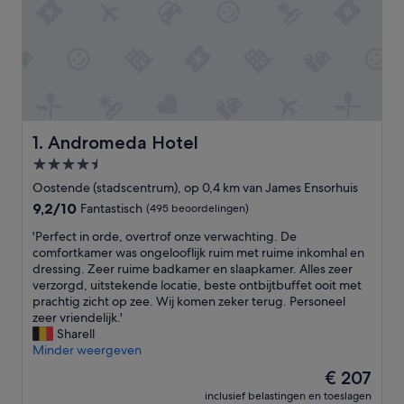
Andromeda Hotel
1. Andromeda Hotel
4.5-
sterrenaccommodatie
Oostende (stadscentrum), op 0,4 km van James Ensorhuis
9.2
9,2/10
Fantastisch
(495 beoordelingen)
van
'
'Perfect in orde, overtrof onze verwachting. De
10,
P
comfortkamer was ongelooflijk ruim met ruime inkomhal en
Fantastisch,
e
dressing. Zeer ruime badkamer en slaapkamer. Alles zeer
(495
r
verzorgd, uitstekende locatie, beste ontbijtbuffet ooit met
beoordelingen)
f
prachtig zicht op zee. Wij komen zeker terug. Personeel
e
zeer vriendelijk.'
c
Sharell
t
Minder weergeven
i
De
€ 207
n
prijs
inclusief belastingen en toeslagen
o