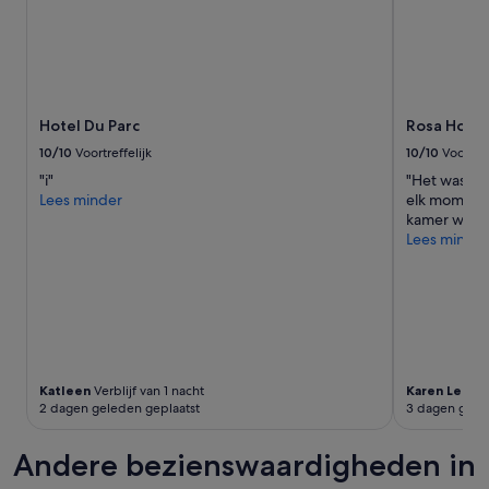
,
b
a
s
i
c
m
Hotel Du Parc
Rosa Hotel
a
10/10
Voortreffelijk
10/10
Voortref
a
r
"i"
"Het was een
n
Lees minder
elk moment l
i
kamer was ne
e
Lees minder
t
s
t
e
k
o
r
Katleen
Verblijf van 1 nacht
Karen Le
Verb
t
2 dagen geleden geplaatst
3 dagen gele
.
B
e
Andere bezienswaardigheden in
e