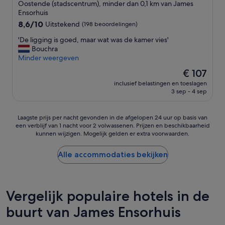
o
l
j
Oostende (stadscentrum), minder dan 0,1 km van James
b
n
i
k
Ensorhuis
l
t
j
o
8.6
8,6/10
Uitstekend
(198 beoordelingen)
e
b
k
n
van
m
i
e
t
'
'De ligging is goed, maar wat was de kamer vies'
10,
e
j
.
b
D
Bouchra
Uitstekend,
n
t
'
i
e
Minder weergeven
(198
m
.
j
l
beoordelingen)
De
e
€ 107
O
t
i
prijs
t
n
.
inclusief belastingen en toeslagen
g
is
o
s
3 sep - 4 sep
'
g
€ 107
n
v
i
s
o
n
t
Laagste
l
Laagste prijs per nacht gevonden in de afgelopen 24 uur op basis van
g
een verblijf van 1 nacht voor 2 volwassenen. Prijzen en beschikbaarheid
o
prijs
g
i
kunnen wijzigen. Mogelijk gelden er extra voorwaarden.
i
per
e
s
l
nacht
n
g
e
gevonden
d
Alle accommodaties bekijken
o
t
in
v
e
,
de
e
d
w
afgelopen
r
,
e
24
b
Vergelijk populaire hotels in de
m
k
uur
l
a
r
buurt van James Ensorhuis
op
i
a
e
basis
j
r