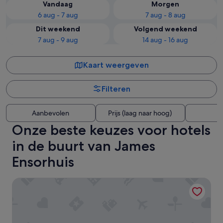
Vandaag
Morgen
6 aug - 7 aug
7 aug - 8 aug
Dit weekend
Volgend weekend
7 aug - 9 aug
14 aug - 16 aug
Kaart weergeven
Filteren
Aanbevolen
Prijs (laag naar hoog)
A
Onze beste keuzes voor hotels
in de buurt van James
Ensorhuis
Andromeda Hotel