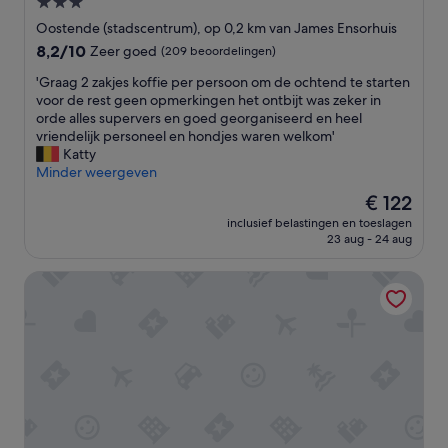
3.0-
a
T
=
sterrenaccommodatie
i
e
Oostende (stadscentrum), op 0,2 km van James Ensorhuis
+
s
w
8.2
8,2/10
/
Zeer goed
(209 beoordelingen)
e
e
van
-
t
i
'
'Graag 2 zakjes koffie per persoon om de ochtend te starten
10,
v
t
n
G
voor de rest geen opmerkingen het ontbijt was zeker in
Zeer
e
r
i
r
orde alles supervers en goed georganiseerd en heel
goed,
r
è
g
a
vriendelijk personeel en hondjes waren welkom'
(209
s
s
e
a
Katty
beoordelingen)
t
v
n
g
Minder weergeven
o
a
n
2
p
De
€ 122
r
i
z
p
prijs
i
e
inclusief belastingen en toeslagen
a
i
is
23 aug - 24 aug
é
t
k
n
€ 122
.
e
j
g
J
r
Leopold Hotel Ostend
e
'
e
g
s
r
t
k
e
o
o
c
e
f
o
s
f
m
c
i
m
h
e
a
i
p
n
e
e