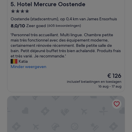
d
e
Hotel Mercure Oostende
5. Hotel Mercure Oostende
k
l
a
4.0-
i
m
j
sterrenaccommodatie
Oostende (stadscentrum), op 0,4 km van James Ensorhuis
e
k
8.0
8,0/10
Zeer goed
(605 beoordelingen)
r
p
van
e
e
'
'Personnel très accueillant. Multi lingue. Chambre petite
10,
n
r
P
mais très fonctionnel avec des équipement moderne,
Zeer
s
s
e
certainement rénovée récemment. Belle petite salle de
goed,
l
o
r
bain. Petit déjeuné buffet très bien achalandé. Produits frais
(605
a
n
s
et très varié. Je recommande.'
beoordelingen)
a
e
o
Katia
p
e
n
Minder weergeven
k
l
n
a
De
€ 126
.
e
m
prijs
G
inclusief belastingen en toeslagen
l
e
is
o
16 aug - 17 aug
t
r
€ 126
e
r
.
d
Rosa Hotel
è
A
v
s
l
e
a
l
r
c
e
z
c
s
o
u
z
r
e