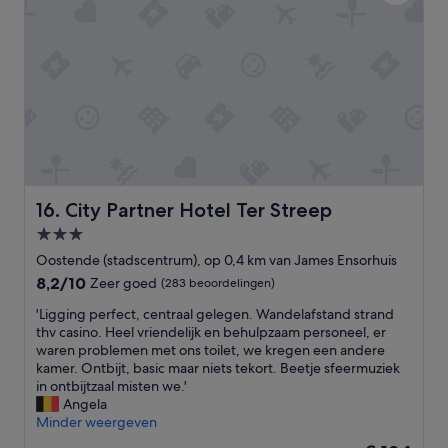
e
d
e
e
l
a
b
l
a
l
s
e
i
s
c
s
e
u
n
p
g
e
o
City Partner Hotel Ter Streep
16. City Partner Hotel Ter Streep
r
e
v
3.0-
d
e
sterrenaccommodatie
k
Oostende (stadscentrum), op 0,4 km van James Ensorhuis
r
o
8.2
8,2/10
Zeer goed
(283 beoordelingen)
s
o
van
e
p
'
'Ligging perfect, centraal gelegen. Wandelafstand strand
10,
n
h
L
thv casino. Heel vriendelijk en behulpzaam personeel, er
Zeer
g
o
i
waren problemen met ons toilet, we kregen een andere
goed,
o
t
g
kamer. Ontbijt, basic maar niets tekort. Beetje sfeermuziek
(283
e
e
g
in ontbijtzaal misten we.'
beoordelingen)
d
l
i
Angela
g
l
n
Minder weergeven
e
e
g