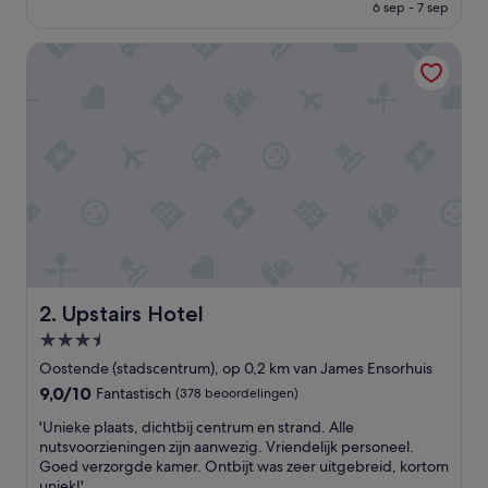
is
6 sep - 7 sep
r
€ 207
d
Upstairs Hotel
e
,
o
v
e
r
t
r
o
f
o
n
z
e
Upstairs Hotel
2. Upstairs Hotel
v
3.5-
e
sterrenaccommodatie
r
Oostende (stadscentrum), op 0,2 km van James Ensorhuis
w
9.0
9,0/10
Fantastisch
(378 beoordelingen)
a
van
c
'
'Unieke plaats, dichtbij centrum en strand. Alle
10,
h
U
nutsvoorzieningen zijn aanwezig. Vriendelijk personeel.
Fantastisch,
t
n
Goed verzorgde kamer. Ontbijt was zeer uitgebreid, kortom
(378
i
i
uniek!'