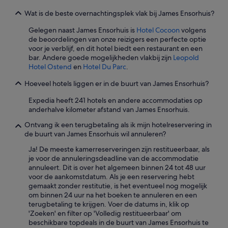
a
l
Wat is de beste overnachtingsplek vlak bij James Ensorhuis?
m
Gelegen naast James Ensorhuis is
Hotel Cocoon
volgens
i
de beoordelingen van onze reizigers een perfecte optie
s
voor je verblijf, en dit hotel biedt een restaurant en een
t
bar. Andere goede mogelijkheden vlakbij zijn
Leopold
e
Hotel Ostend
en
Hotel Du Parc
.
n
w
Hoeveel hotels liggen er in de buurt van James Ensorhuis?
e
.
Expedia heeft 241 hotels en andere accommodaties op
'
anderhalve kilometer afstand van James Ensorhuis.
Ontvang ik een terugbetaling als ik mijn hotelreservering in
de buurt van James Ensorhuis wil annuleren?
Ja! De meeste kamerreserveringen zijn restitueerbaar, als
je voor de annuleringsdeadline van de accommodatie
annuleert. Dit is over het algemeen binnen 24 tot 48 uur
voor de aankomstdatum. Als je een reservering hebt
gemaakt zonder restitutie, is het eventueel nog mogelijk
om binnen 24 uur na het boeken te annuleren en een
terugbetaling te krijgen. Voer de datums in, klik op
'Zoeken' en filter op 'Volledig restitueerbaar' om
beschikbare topdeals in de buurt van James Ensorhuis te