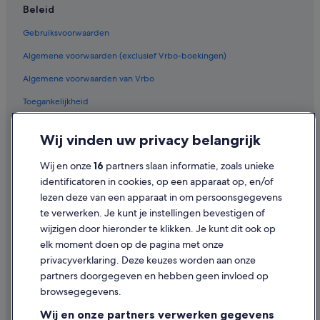
Beleid
Hotels met 4 sterren in Oostende
Gebruiksvoorwaarden
Hostels in Oostende
Algemene voorwaarden (exclusief Vrbo-boekingen)
Hotels met parkeerplaatsen in Oostende
Algemene voorwaarden van Vrbo
Hotels in de buurt van Wapenplein
Agriturismos in Oostende
Toegankelijkheid
Hotels met roomservice in Oostende
Privacy
Wij vinden uw privacy belangrijk
Hotels in Oostende
Cookies
Wij en onze
16
partners slaan informatie, zoals unieke
Van der Valk Hotels in Oostende
Juridische informatie/Contact
identificatoren in cookies, op een apparaat op, en/of
Duurzame in Oostende
Inhoudsrichtlijnen en inhoud rapporteren
lezen deze van een apparaat in om persoonsgegevens
Hotels met 5 sterren in Oostende
te verwerken. Je kunt je instellingen bevestigen of
Hulp
wijzigen door hieronder te klikken. Je kunt dit ook op
Hotels met zwembad in Oostende
elk moment doen op de pagina met onze
Villa's in Oostende
Ondersteuning
privacyverklaring. Deze keuzes worden aan onze
Vakantieparken in Oostende
Je boeking wijzigen of annuleren
partners doorgegeven en hebben geen invloed op
browsegegevens.
Aparthotels in Oostende
Restitutieproces en tijdsbestek
Wij en onze partners verwerken gegevens
Pensions in Oostende
Boek een vlucht met airlinetegoed