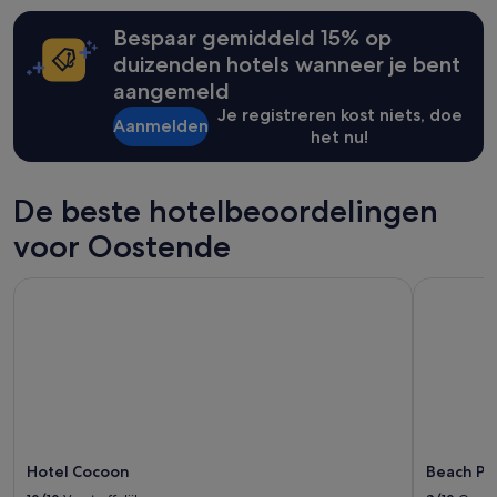
24
Bespaar gemiddeld 15% op
uur
op
duizenden hotels wanneer je bent
basis
aangemeld
van
Je registreren kost niets, doe
een
Aanmelden
verblijf
het nu!
van
1
nacht
De beste hotelbeoordelingen
voor
2
voor Oostende
volwassenen.
Prijzen
Hotel Cocoon
Beach Pal
en
beschikbaarheid
kunnen
wijzigen.
Mogelijk
gelden
er
extra
voorwaarden.
Hotel Cocoon
Beach Pal