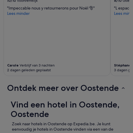
10/10
Voortreffelijk
8/10
Goed
"Impeccable nous y retournerons pour Noël 🎅"
"L espace p
Lees minder
Lees mind
Carole
Verblijf van 3 nachten
Stéphane
V
2 dagen geleden geplaatst
3 dagen ge
Ontdek meer over Oostende
Vind een hotel in Oostende,
Oostende
Zoek naar hotels in Oostende op Expedia.be. Je kunt
eenvoudig je hotels in Oostende vinden via een van de