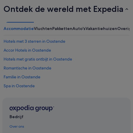
Ontdek de wereld met Expedia
Accommodatie
Vluchten
Pakketten
Auto's
Vakantiehuizen
Overig
Hotels met 3 sterren in Oostende
Accor Hotels in Oostende
Hotels met gratis ontbijt in Oostende
Romantische in Oostende
Familie in Oostende
Spa in Oostende
Independent-Hotels in Oostende
Spa in Oostende
Hotels met 4 sterren in Oostende
Bedrijf
Hotels met airconditioning in Oostende
Over ons
Hotels met zwembad in Oostende