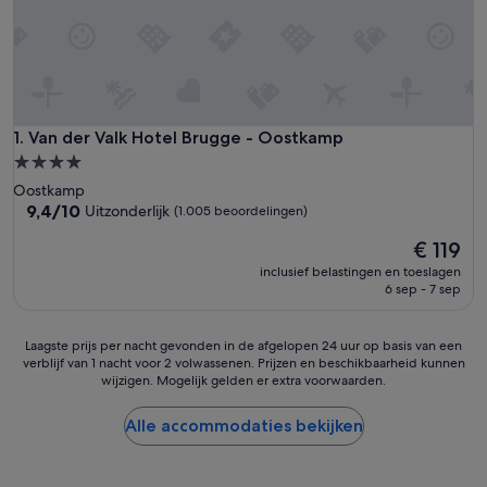
Van der Valk Hotel Brugge - Oostkamp
1. Van der Valk Hotel Brugge - Oostkamp
4.0-
sterrenaccommodatie
Oostkamp
9.4
9,4/10
Uitzonderlijk
(1.005 beoordelingen)
van
De
€ 119
10,
prijs
Uitzonderlijk,
inclusief belastingen en toeslagen
is
(1.005
6 sep - 7 sep
€ 119
beoordelingen)
Laagste
Laagste prijs per nacht gevonden in de afgelopen 24 uur op basis van een
verblijf van 1 nacht voor 2 volwassenen. Prijzen en beschikbaarheid kunnen
prijs
wijzigen. Mogelijk gelden er extra voorwaarden.
per
nacht
gevonden
Alle accommodaties bekijken
in
de
afgelopen