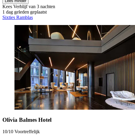
Lees minder
Kees
Verblijf van 3 nachten
1 dag geleden geplaatst
Sixties Ramblas
Olivia Balmes Hotel
10/10
Voortreffelijk