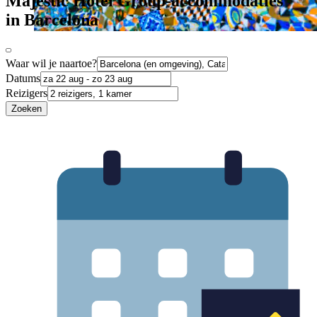
Majestic Hotel Group-accommodaties
in Barcelona
Waar wil je naartoe?
Datums
Reizigers
Zoeken