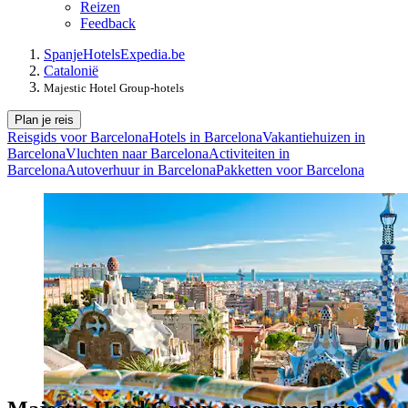
Reizen
Feedback
Spanje
Hotels
Expedia.be
Catalonië
Majestic Hotel Group-hotels
Plan je reis
Reisgids voor Barcelona
Hotels in Barcelona
Vakantiehuizen in
Barcelona
Vluchten naar Barcelona
Activiteiten in
Barcelona
Autoverhuur in Barcelona
Pakketten voor Barcelona