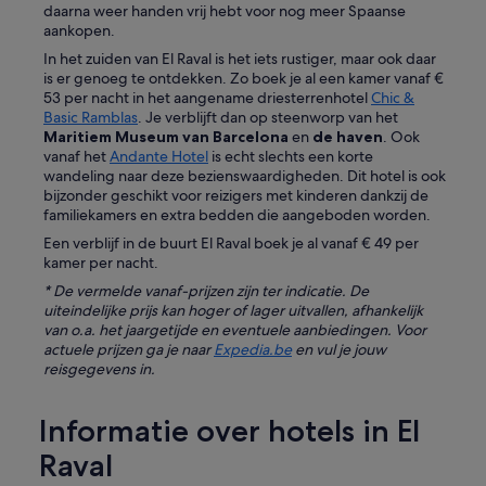
l
daarna weer handen vrij hebt voor nog meer Spaanse
p
aankopen.
z
In het zuiden van El Raval is het iets rustiger, maar ook daar
a
is er genoeg te ontdekken. Zo boek je al een kamer vanaf €
a
53 per nacht in het aangename driesterrenhotel
Chic &
m
Basic Ramblas
. Je verblijft dan op steenworp van het
e
Maritiem Museum van Barcelona
en
de haven
. Ook
n
vanaf het
Andante Hotel
is echt slechts een korte
h
wandeling naar deze bezienswaardigheden. Dit hotel is ook
o
bijzonder geschikt voor reizigers met kinderen dankzij de
t
familiekamers en extra bedden die aangeboden worden.
e
l
Een verblijf in de buurt El Raval boek je al vanaf € 49 per
k
kamer per nacht.
a
* De vermelde vanaf-prijzen zijn ter indicatie. De
m
uiteindelijke prijs kan hoger of lager uitvallen, afhankelijk
e
van o.a. het jaargetijde en eventuele aanbiedingen. Voor
r
actuele prijzen ga je naar
Expedia.be
en vul je jouw
p
reisgegevens in.
r
i
m
Informatie over hotels in El
a
.
Raval
'