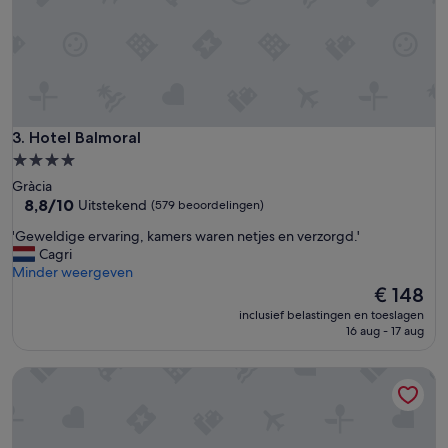
e
l
l
i
g
g
e
l
Hotel Balmoral
3. Hotel Balmoral
e
4.0-
g
sterrenaccommodatie
Gràcia
e
8.8
8,8/10
Uitstekend
(579 beoordelingen)
n
van
o
'
'Geweldige ervaring, kamers waren netjes en verzorgd.'
10,
p
G
Cagri
Uitstekend,
v
e
Minder weergeven
(579
i
w
De
€ 148
beoordelingen)
j
e
prijs
f
inclusief belastingen en toeslagen
l
is
16 aug - 17 aug
m
d
€ 148
i
i
n
Abba Garden
g
u
e
t
e
e
r
n