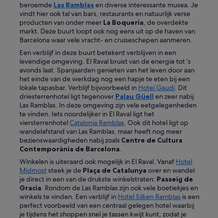
e
beroemde
Las Ramblas
en diverse interessante musea. Je
r
r
vindt hier ook tal van bars, restaurants en natuurlijk verse
.
s
producten van onder meer
La Boqueria
, de overdekte
'
o
markt. Deze buurt loopt ook nog eens uit op de haven van
n
Barcelona waar vele vracht- en cruiseschepen aanmeren.
e
Een verblijf in deze buurt betekent verblijven in een
e
levendige omgeving. El Raval bruist van de energie tot ‘s
l
avonds laat. Spanjaarden genieten van het leven door aan
v
het einde van de werkdag nog een hapje te eten bij een
r
lokale tapasbar. Verblijf bijvoorbeeld in
Hotel Gaudí
. Dit
i
driesterrenhotel ligt tegenover
Palau Güell
en zeer nabij
e
Las Ramblas. In deze omgeving zijn vele eetgelegenheden
n
te vinden. Iets noordelijker in El Raval ligt het
d
viersterrenhotel
Catalonia Ramblas
. Ook dit hotel ligt op
e
wandelafstand van Las Ramblas, maar heeft nog meer
l
bezienswaardigheden nabij zoals
Centre de Cultura
i
Contemporània de Barcelona
.
j
k
Winkelen is uiteraard ook mogelijk in El Raval. Vanaf
Hotel
e
Midmost
steek je de
Plaça de Catalunya
over en wandel
n
je direct in een van de drukste winkelstraten:
Passeig de
b
Gracia
. Rondom de Las Ramblas zijn ook vele boetiekjes en
e
winkels te vinden. Een verblijf in
Hotel Silken Ramblas
is een
h
perfect voorbeeld van een centraal gelegen hotel waarbij
u
je tijdens het shoppen snel je tassen kwijt kunt, zodat je