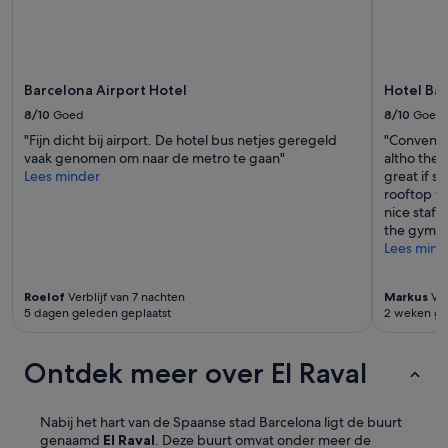
Mogelijk
i
d
gelden
j
e
er
t
n
extra
.
C
voorwaarden.
G
a
Barcelona Airport Hotel
Hotel Bar
o
m
8/10
Goed
8/10
Goed
e
p
d
"Fijn dicht bij airport. De hotel bus netjes geregeld
"Convenie
N
e
vaak genomen om naar de metro te gaan"
altho the 
o
b
Lees minder
great if s
u
e
rooftop w
o
d
nice staff
p
d
the gym to
2
e
Lees mind
5
n
m
.
i
Roelof
Verblijf van 7 nachten
Markus
Ver
p
n
5 dagen geleden geplaatst
2 weken ge
r
.
i
H
m
o
Ontdek meer over El Raval
a
t
k
e
a
l
Nabij het hart van de Spaanse stad Barcelona ligt de buurt
m
p
genaamd
El Raval
. Deze buurt omvat onder meer de
e