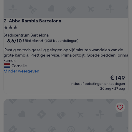
Abba Rambla Barcelona
2. Abba Rambla Barcelona
3.0-
sterrenaccommodatie
Stadscentrum Barcelona
8.6
8,6/10
Uitstekend
(608 beoordelingen)
van
'
'Rustig en toch gezellig gelegen op vijf minuten wandelen van de
10,
R
grote Rambla. Prettige service. Prima ontbijt. Goede bedden .prima
Uitstekend,
u
kamer.'
(608
s
Cornelie
beoordelingen)
t
Minder weergeven
i
De
€ 149
g
prijs
inclusief belastingen en toeslagen
e
is
26 aug - 27 aug
n
€ 149
t
Hotel Balmoral
o
c
h
g
e
z