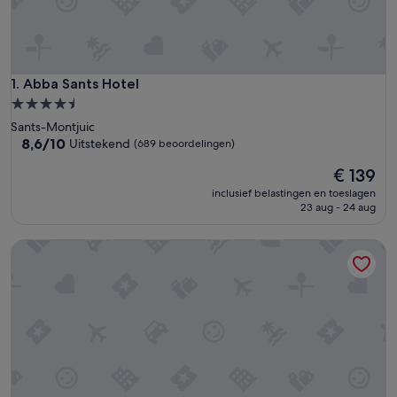
Abba Sants Hotel
1. Abba Sants Hotel
4.5-
sterrenaccommodatie
Sants-Montjuic
8.6
8,6/10
Uitstekend
(689 beoordelingen)
van
De
€ 139
10,
prijs
Uitstekend,
inclusief belastingen en toeslagen
is
(689
23 aug - 24 aug
€ 139
beoordelingen)
Abba Rambla Barcelona