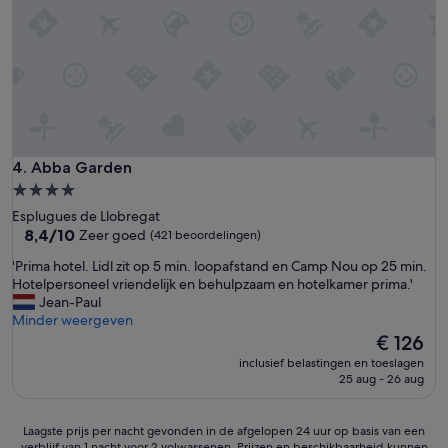
v
w
a
a
r
n
i
d
n
e
g
l
,
e
k
n
a
v
m
Abba Garden
4. Abba Garden
a
e
n
4.0-
r
d
sterrenaccommodatie
Esplugues de Llobregat
s
e
8.4
8,4/10
Zeer goed
(421 beoordelingen)
w
g
van
a
r
'
'Prima hotel. Lidl zit op 5 min. loopafstand en Camp Nou op 25 min.
10,
r
o
P
Hotelpersoneel vriendelijk en behulpzaam en hotelkamer prima.'
Zeer
e
t
r
Jean-Paul
goed,
n
e
i
Minder weergeven
(421
n
R
m
De
€ 126
beoordelingen)
e
a
a
prijs
t
inclusief belastingen en toeslagen
m
h
is
25 aug - 26 aug
j
b
o
€ 126
e
l
t
s
a
e
Laagste
Laagste prijs per nacht gevonden in de afgelopen 24 uur op basis van een
e
.
l
verblijf van 1 nacht voor 2 volwassenen. Prijzen en beschikbaarheid kunnen