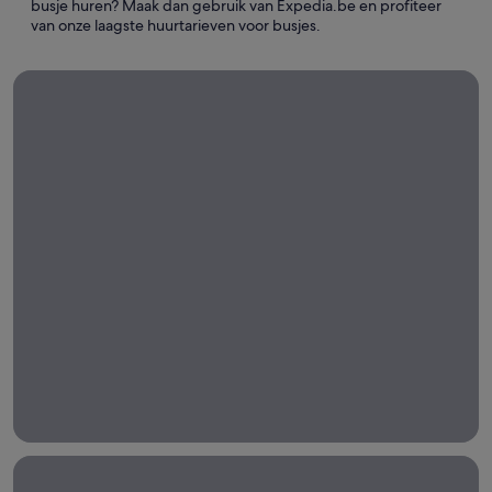
busje huren? Maak dan gebruik van Expedia.be en profiteer
van onze laagste huurtarieven voor busjes.
Autoverhuur voor lange termijn
Autoverhuur
voor lange
termijn
Huur een auto voor
een week, een
maand of langer
met Expedia!
Luchthavenvervoer