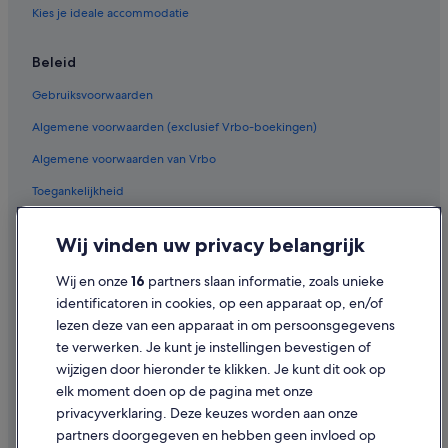
Kies je ideale accommodatie
Beleid
Gebruiksvoorwaarden
Algemene voorwaarden (exclusief Vrbo-boekingen)
Algemene voorwaarden van Vrbo
Toegankelijkheid
Privacy
Wij vinden uw privacy belangrijk
Cookies
Wij en onze
16
partners slaan informatie, zoals unieke
Juridische informatie/Contact
identificatoren in cookies, op een apparaat op, en/of
Inhoudsrichtlijnen en inhoud rapporteren
lezen deze van een apparaat in om persoonsgegevens
te verwerken. Je kunt je instellingen bevestigen of
Hulp
wijzigen door hieronder te klikken. Je kunt dit ook op
elk moment doen op de pagina met onze
Ondersteuning
privacyverklaring. Deze keuzes worden aan onze
Je boeking wijzigen of annuleren
partners doorgegeven en hebben geen invloed op