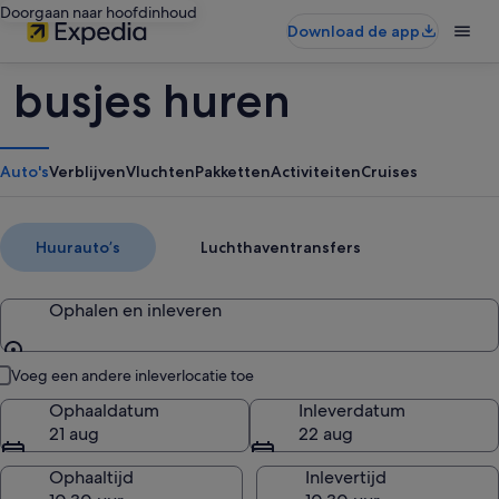
Doorgaan naar hoofdinhoud
Download de app
busjes huren
Auto's
Verblijven
Vluchten
Pakketten
Activiteiten
Cruises
Huurautoʼs
Luchthaventransfers
Ophalen en inleveren
Ophalen en inleveren
Voeg een andere inleverlocatie toe
Ophaaldatum
Inleverdatum
21 aug
22 aug
Ophaaltijd
Inlevertijd