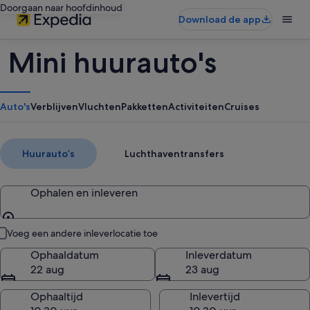
Doorgaan naar hoofdinhoud
Download de app
Mini huurauto's
Auto's
Verblijven
Vluchten
Pakketten
Activiteiten
Cruises
Huurautoʼs
Luchthaventransfers
Ophalen en inleveren
Ophalen en inleveren
Voeg een andere inleverlocatie toe
Ophaaldatum
Inleverdatum
22 aug
23 aug
Ophaaltijd
Inlevertijd