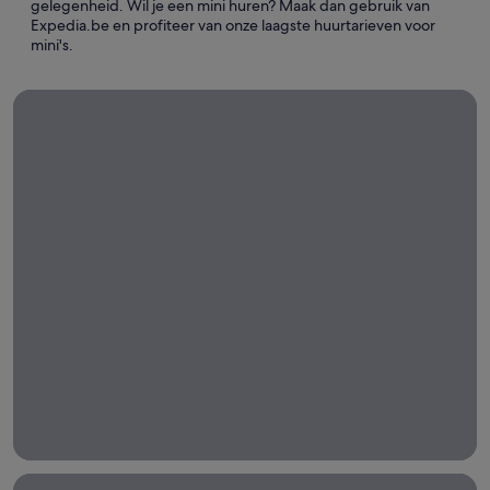
gelegenheid. Wil je een mini huren? Maak dan gebruik van
Expedia.be en profiteer van onze laagste huurtarieven voor
mini's.
Autoverhuur voor lange termijn
Autoverhuur
voor lange
termijn
Huur een auto voor
een week, een
maand of langer
met Expedia!