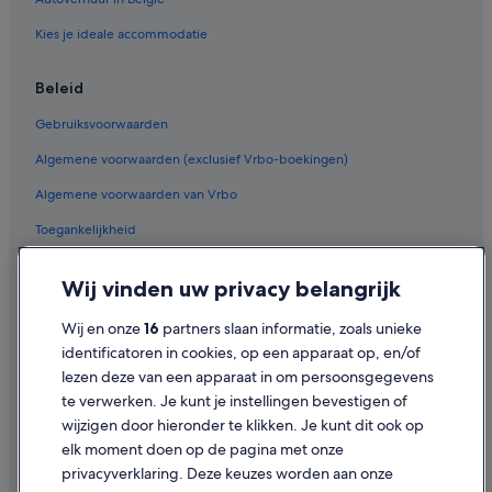
Kies je ideale accommodatie
Beleid
Gebruiksvoorwaarden
Algemene voorwaarden (exclusief Vrbo-boekingen)
Algemene voorwaarden van Vrbo
Toegankelijkheid
Privacy
Wij vinden uw privacy belangrijk
Cookies
Wij en onze
16
partners slaan informatie, zoals unieke
Juridische informatie/Contact
identificatoren in cookies, op een apparaat op, en/of
Inhoudsrichtlijnen en inhoud rapporteren
lezen deze van een apparaat in om persoonsgegevens
te verwerken. Je kunt je instellingen bevestigen of
Hulp
wijzigen door hieronder te klikken. Je kunt dit ook op
elk moment doen op de pagina met onze
Ondersteuning
privacyverklaring. Deze keuzes worden aan onze