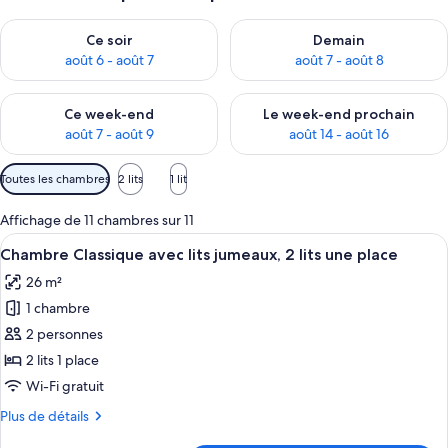
Vérifier la disponibilité pour ce soir août 6 - août 7
Vérifier la disponibilité pour 
Ce soir
Demain
août 6 - août 7
août 7 - août 8
Vérifier la disponibilité pour ce week-end août 7 - août 9
Vérifier la disponibilité pour 
Ce week-end
Le week-end prochain
août 7 - août 9
août 14 - août 16
Filtres
Toutes les chambres
2 lits
1 lit
disponibles
pour
Affichage de 11 chambres sur 11
les
Afficher
Draps en coton égyptien, literie de qu
6
Chambre Classique avec lits jumeaux, 2 lits une place
chambres
toutes
26 m²
les
1 chambre
photos
pour
2 personnes
ce
2 lits 1 place
type
Wi-Fi gratuit
de
Plus
Plus de détails
chambre :
de