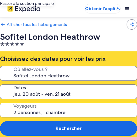
Passer à la section principale
Obtenir l’appli
Afficher tous les hébergements
Sofitel London Heathrow
Hébergement
5.0 étoiles
Choisissez des dates pour voir les prix
Où allez-vous ?
Dates
Voyageurs
Rechercher