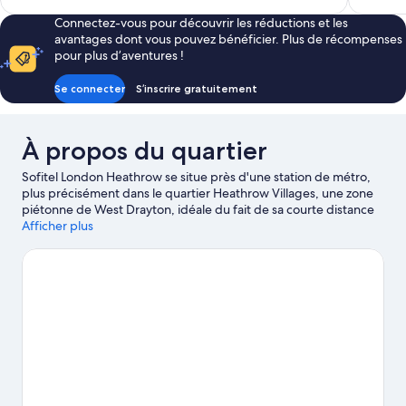
est
Connectez-vous pour découvrir les réductions et les
de
avantages dont vous pouvez bénéficier. Plus de récompenses
108 €
pour plus d’aventures !
Se connecter
S’inscrire gratuitement
À propos du quartier
Sofitel London Heathrow se situe près d'une station de métro,
plus précisément dans le quartier Heathrow Villages, une zone
piétonne de West Drayton, idéale du fait de sa courte distance
de l'aéroport. Si les célèbres Monument Magna Carta et
Afficher plus
Château de Windsor figurent parmi les immanquables, les non
moins sympathiques Parc aquatique Liquid Leisure et
LEGOLAND® Windsor comptent parmi les attractions les plus
populaires des environs. Pensez également à ajouter Bowling
Airport Bowl et Parc d'entreprises Stockley Park à votre liste de
choses à voir. Besoin de vous dégourdir les jambes ? Cette
région propose une multitude d'activités telles que le golf.
Consultez notre guide de voyage sur West Drayton