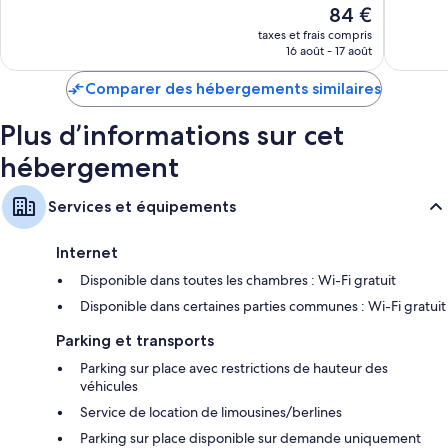
Le
84 €
Très
4 327 av
nouveau
bien,
taxes et frais compris
prix
3 604 avis
16 août - 17 août
est
de
Comparer des hébergements similaires
84 €
Plus d’informations sur cet
hébergement
Services et équipements
Internet
Disponible dans toutes les chambres : Wi-Fi gratuit
Disponible dans certaines parties communes : Wi-Fi gratuit
Parking et transports
Parking sur place avec restrictions de hauteur des
véhicules
Service de location de limousines/berlines
Parking sur place disponible sur demande uniquement