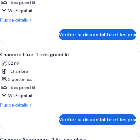
ce
lit
1 très grand lit
type
Wi-Fi gratuit
de
Plus
Plus de détails
chambre :
de
Suite
détails
Vérifier la disponibilité et les prix
sur
Club,
le
1
type
Afficher
Une chambre d’hôtel avec un grand lit,
chambre
7
de
Chambre Luxe, 1 très grand lit
toutes
(Prestige
chambre
32 m²
Suite
les
-
Club,
1 chambre
photos
with
1
pour
3 personnes
lounge
chambre
ce
(Prestige
access)
1 très grand lit
-
type
Wi-Fi gratuit
with
de
lounge
Plus
Plus de détails
chambre :
access)
de
Chambre
détails
Vérifier la disponibilité et les prix
sur
Luxe,
le
1
type
Afficher
Draps en coton égyptien, literie de qu
très
6
de
Chambre Supérieure, 2 lits une place