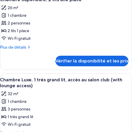
toutes
grand
chambre
26 m²
Chambre
les
lit
Luxe,
1 chambre
photos
1
pour
2 personnes
très
ce
grand
2 lits 1 place
lit
type
Wi-Fi gratuit
de
Plus
Plus de détails
chambre :
de
Chambre
détails
Vérifier la disponibilité et les prix
sur
Supérieure,
le
2
type
Afficher
Une chambre d’hôtel avec un grand lit, 
lits
8
de
Chambre Luxe, 1 très grand lit, accès au salon club (with
toutes
une
chambre
lounge access)
Chambre
les
place
32 m²
Supérieure,
photos
2
1 chambre
pour
lits
3 personnes
ce
une
place
type
1 très grand lit
de
Wi-Fi gratuit
chambre :