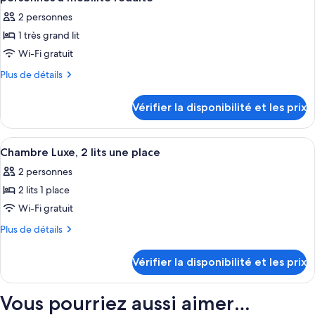
grand
Chambre
les
lit,
2 personnes
Classique,
photos
accessible
1
1 très grand lit
pour
grand
aux
Wi-Fi gratuit
ce
lit,
personnes
accessible
type
Plus
Plus de détails
à
aux
de
de
personnes
mobilité
détails
chambre :
Vérifier la disponibilité et les prix
à
sur
réduite
Chambre
mobilité
le
réduite
Supérieure,
type
Afficher
Draps en coton égyptien, literie de qu
4
de
1
Chambre Luxe, 2 lits une place
toutes
chambre
très
2 personnes
Chambre
les
grand
Supérieure,
2 lits 1 place
photos
lit,
1
pour
Wi-Fi gratuit
très
accessible
ce
grand
Plus
Plus de détails
aux
lit,
type
de
personnes
accessible
détails
de
Vérifier la disponibilité et les prix
aux
à
sur
chambre :
personnes
le
mobilité
Chambre
à
type
réduite
Vous pourriez aussi aimer…
mobilité
Luxe,
de
réduite