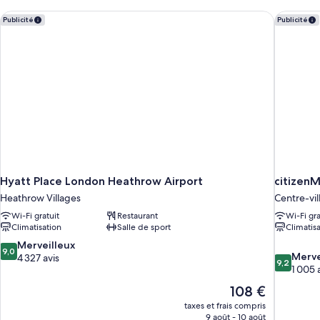
chambre
2
Chambre
Hyatt Place London Heathrow Airport
citizenM
Publicité
Publicité
lits
Luxe,
une
2
lits
place
une
place
Hyatt Place London Heathrow Airport
citizen
Heathrow Villages
Centre-vil
Wi-Fi gratuit
Restaurant
Wi-Fi gra
Climatisation
Salle de sport
Climatis
9.0
Merveilleux
9,0
9.2
Merve
sur
4 327 avis
9,2
sur
1 005 
10,
10,
Merveilleux,
Le
108 €
Merveilleu
4 327 avis
nouveau
taxes et frais compris
1 005 avis
prix
9 août - 10 août