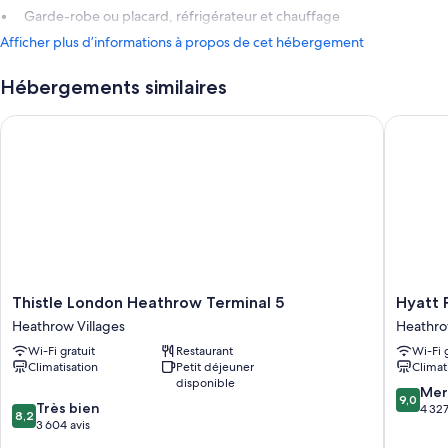
Garde-robe ou placard, réfrigérateur et chauffage
Afficher plus d’informations à propos de cet hébergement
Hébergements similaires
Thistle London Heathrow Terminal 5
Hyatt Pl
Thistle
Hyatt
Thistle London Heathrow Terminal 5
Hyatt 
London
Place
Heathrow Villages
Heathro
Heathrow
London
Wi-Fi gratuit
Restaurant
Wi-Fi 
Terminal
Heathr
Climatisation
Petit déjeuner
Climat
5
Airport
disponible
Heathrow
Heathr
9.0
Mer
9,0
8.2
Villages
Très bien
Villages
sur
4 327
8,2
sur
3 604 avis
10,
10,
Merveill