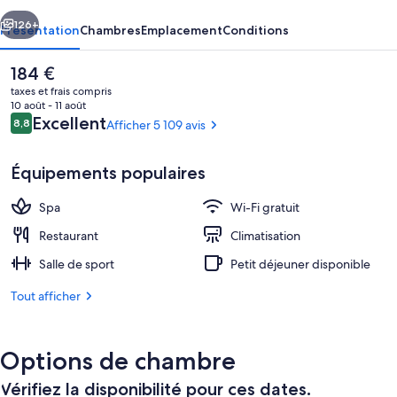
cédent
Suivant
126+
Présentation
Chambres
Emplacement
Conditions
Le
184 €
prix
taxes et frais compris
actuel
10 août - 11 août
est
Avis
Excellent
8,8
Afficher 5 109 avis
8,8 sur 10
de
voyageurs
184 €.
Équipements populaires
Spa
Wi-Fi gratuit
Extérieur
Restaurant
Climatisation
Salle de sport
Petit déjeuner disponible
Tout afficher
Options de chambre
Vérifiez la disponibilité pour ces dates.