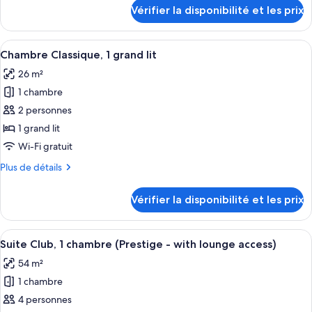
Chambre
détails
Vérifier la disponibilité et les prix
sur
Classique
le
avec
type
Afficher
Une chambre d’hôtel avec un grand lit,
lits
8
de
Chambre Classique, 1 grand lit
toutes
jumeaux,
chambre
26 m²
Chambre
les
2
Classique
1 chambre
photos
lits
avec
pour
2 personnes
une
lits
ce
jumeaux,
place
1 grand lit
2
type
Wi-Fi gratuit
lits
de
une
Plus
Plus de détails
chambre :
place
de
Chambre
détails
Vérifier la disponibilité et les prix
sur
Classique,
le
1
type
Afficher
Une chambre d’hôtel avec une table en v
grand
8
de
Suite Club, 1 chambre (Prestige - with lounge access)
toutes
lit
chambre
54 m²
Chambre
les
Classique,
1 chambre
photos
1
pour
4 personnes
grand