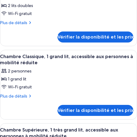
1
pour
2 lits doubles
très
ce
grand
Wi-Fi gratuit
lit
type
Plus
Plus de détails
de
de
chambre :
détails
Vérifier la disponibilité et les prix
sur
Chambre
le
Familiale,
type
Afficher
Une chambre d’hôtel équipée d’un lit, 
2
2
de
Chambre Classique, 1 grand lit, accessible aux personnes à
toutes
chambre
lits
mobilité réduite
Chambre
les
doubles
2 personnes
Familiale,
photos
2
1 grand lit
pour
lits
Wi-Fi gratuit
ce
doubles
type
Plus
Plus de détails
de
de
détails
chambre :
Vérifier la disponibilité et les prix
sur
Chambre
le
Classique,
type
Afficher
Une chambre d’hôtel avec un grand lit,
3
de
1
Chambre Supérieure, 1 très grand lit, accessible aux
toutes
chambre
personnes à mobilité réduite