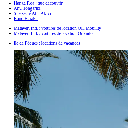
Hanga Roa : que découvrir
Ahu Tongariki
Site sacré Ahu Akivi
Rano Raraku
Mataveri Intl. : voitures de location OK Mobility
Mataveri Intl. : voitures de location Orlando
Ile de Pâques : locations de vacances