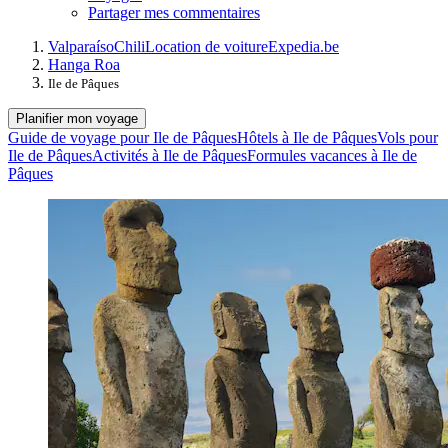
Partager mes commentaires
Valparaíso
Chili
Location de voiture
Expedia.be
Hanga Roa
Ile de Pâques
Planifier mon voyage
Guide de voyage pour Ile de Pâques
Hôtels à Ile de Pâques
Vols pour
Ile de Pâques
Activités à Ile de Pâques
Formules vacances à Ile de
Pâques