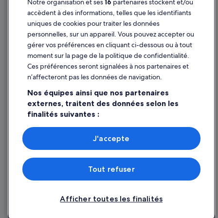
Notre organisation et ses
16
partenaires stockent et/ou
Mentions légales / Nous contacter
accèdent à des informations, telles que les identifiants
Directives de contenu et signalement de contenus
uniques de cookies pour traiter les données
personnelles, sur un appareil. Vous pouvez accepter ou
Aide
gérer vos préférences en cliquant ci-dessous ou à tout
moment sur la page de la politique de confidentialité.
Assistance
Ces préférences seront signalées à nos partenaires et
Modifier ou annuler votre réservation
n’affecteront pas les données de navigation.
Processus et délais de remboursement
Nos équipes ainsi que nos partenaires
externes, traitent des données selon les
Réserver un vol en utilisant un crédit de la compagnie aérienne
finalités suivantes :
Documents de voyage internationaux
Utiliser des données de géolocalisation précises. Analyser
activement les caractéristiques de l’appareil pour
J'accepte
l’identification. Stocker et/ou accéder à des informations
sur un appareil. Publicités et contenu personnalisés,
mesure de performance des publicités et du contenu,
Expedia Inc. n'est pas responsable du contenu des sites Web externes.
Tout refuser
études d’audience et développement de services.
© 2026 Expedia, Inc., une entreprise d’Expedia Group. Tous droits
Liste de nos partenaires (fournisseurs)
réservés. Expedia et le logo Expedia sont des marques déposées ou des
marques commerciales d’Expedia, Inc.
Afficher toutes les finalités