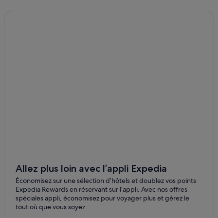
Pine : hôtels
Sud de Denver : Auberges
Centre-Ville de Denver : hôtels
Colorado : hôtels
Nederland : hôtels Hôtels avec spa
Watkins : hôtels
Aurora : hôtels
Colorado : hôtels Hôtels tout compris
Boulder : hôtels
Westminster : hôtels
Denver : hôtels
Allez plus loin avec l’appli Expedia
Sud de Denver : Auberges de jeunesse
Économisez sur une sélection d’hôtels et doublez vos points
Quartier Country Club : hôtels
Expedia Rewards en réservant sur l’appli. Avec nos offres
spéciales appli, économisez pour voyager plus et gérez le
Denver : Villas
tout où que vous soyez.
Quartier Washington Virginia Vale : hôtels