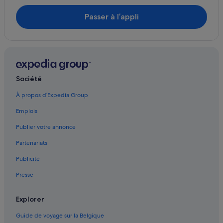
Denver : hôtels Hilton Hotels
Passer à l’appli
Elbert : hôtels
Monument : hôtels
Quartier Overland : hôtels
Morrison : hôtels
Société
Castle Rock : hôtels
À propos d’Expedia Group
Fraser : hôtels
Emplois
Evergreen : hôtels
Publier votre annonce
Partenariats
Publicité
Presse
Explorer
Guide de voyage sur la Belgique