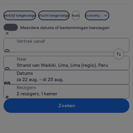
Verblijf toegevoegd
Vlucht toegevoegd
Auto
Economy
Een steiger met een blauw en wit gebou
Meerdere datums of bestemmingen toevoegen
Vertrek vanaf
Naar
Strand van Waikiki, Lima, Lima (regio), Peru
Datums
za 22 aug. - di 25 aug.
Reizigers
2 reizigers, 1 kamer
Zoeken
Kaart verkennen