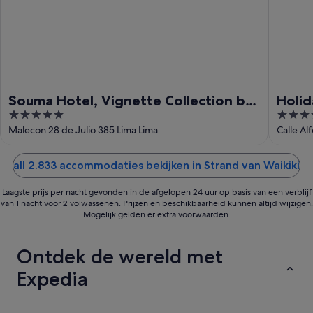
9
aug
Souma Hotel, Vignette Collection by
Holid
5
4
IHG
out
out
Malecon 28 de Julio 385 Lima Lima
Calle Al
of
of
5
5
all 2.833 accommodaties bekijken in Strand van Waikiki
Laagste prijs per nacht gevonden in de afgelopen 24 uur op basis van een verblijf
van 1 nacht voor 2 volwassenen. Prijzen en beschikbaarheid kunnen altijd wijzigen.
Mogelijk gelden er extra voorwaarden.
Ontdek de wereld met
Expedia