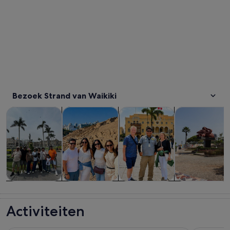
Bezoek Strand van Waikiki
Opent een nieuwe tab
Opent een nieuwe ta
Tours & daguitstapjes
Geschiedenis & cultuur
Privé- & gepersonaliseerde to
Eten, drinken 
Tours &
Geschiedenis
Privé- &
Eten, drinken
daguitstapjes
& cultuur
gepersonaliseerde
& uitgaan
Activiteiten
tours