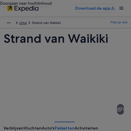
Doorgaan naar hoofdinhoud
Download de app
Plan je reis
Lima
Strand van Waikiki
Strand van Waikiki
Afbeeldingen
van
Strand
1
van
Waikiki
Verblijven
Vluchten
Auto's
Pakketten
Activiteiten