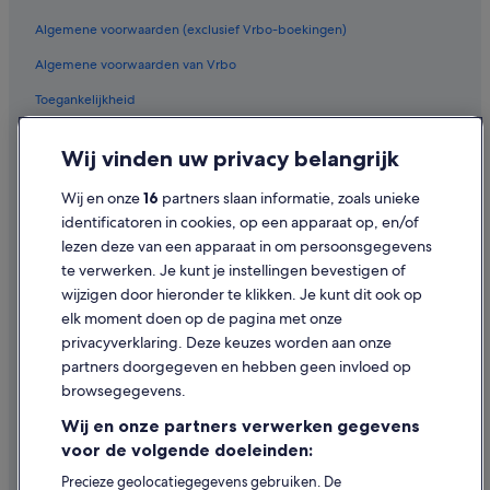
Algemene voorwaarden (exclusief Vrbo-boekingen)
Algemene voorwaarden van Vrbo
Toegankelijkheid
Privacy
Wij vinden uw privacy belangrijk
Cookies
Wij en onze
16
partners slaan informatie, zoals unieke
Juridische informatie/Contact
identificatoren in cookies, op een apparaat op, en/of
Inhoudsrichtlijnen en inhoud rapporteren
lezen deze van een apparaat in om persoonsgegevens
te verwerken. Je kunt je instellingen bevestigen of
Hulp
wijzigen door hieronder te klikken. Je kunt dit ook op
elk moment doen op de pagina met onze
Ondersteuning
privacyverklaring. Deze keuzes worden aan onze
Je boeking wijzigen of annuleren
partners doorgegeven en hebben geen invloed op
browsegegevens.
Restitutieproces en tijdsbestek
Wij en onze partners verwerken gegevens
Boek een vlucht met airlinetegoed
voor de volgende doeleinden:
Internationale reisdocumenten
Precieze geolocatiegegevens gebruiken. De