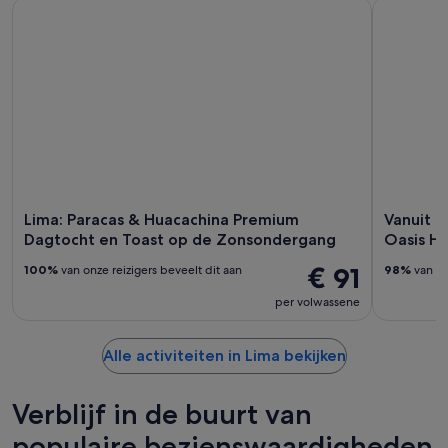
Lima: Paracas & Huacachina Premium Dagtocht en Toast op
Vanuit Lim
Lima: Paracas & Huacachina Premium
Vanuit L
Dagtocht en Toast op de Zonsondergang
Oasis H
€ 91
100%
van onze reizigers beveelt dit aan
98%
van on
per volwassene
Alle activiteiten in Lima bekijken
Verblijf in de buurt van
populaire bezienswaardigheden