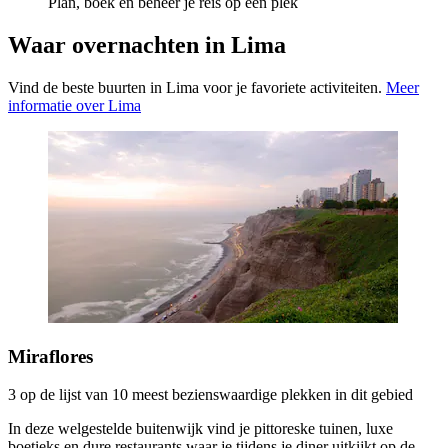
Plan, boek en beheer je reis op één plek
Waar overnachten in Lima
Vind de beste buurten in Lima voor je favoriete activiteiten.
Meer
informatie over Lima
Miraflores
3 op de lijst van 10 meest bezienswaardige plekken in dit gebied
In deze welgestelde buitenwijk vind je pittoreske tuinen, luxe
boetieks en dure restaurants waar je tijdens je diner uitkijkt op de