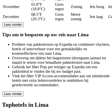
65.8°F
Geen
November
Zonnig
Iets hoog
Ie
(18.8°C)
regen
68.5°F
Geen
Meest
December
Iets laag
G
(20.3°C)
regen
zonnig
Lees minder
Tips om te besparen op uw reis naar Lima
Profiteer van pakketreizen op Expedia en combineer vluchten,
hotels of autoverhuur voor een gemakkelijke en
kosteneffectieve reis naar Lima.
Overweeg om tijdens het laagseizoen (doorgaans januari tot
maart) te reizen voor betaalbare pakketreizen naar Lima.
Gebruik het filter Prijs per reiziger op Expedia om een
pakketdeal te vinden die bij uw budget past.
Vink het filter VIP Access-accommodaties aan om uitstekende
hotels met extra ledenvoordelen te ontdekken bij
geselecteerde accommodaties.
Lees minder
Tophotels in Lima