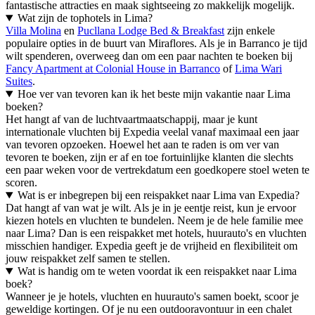
fantastische attracties en maak sightseeing zo makkelijk mogelijk.
Wat zijn de tophotels in Lima?
Villa Molina
en
Pucllana Lodge Bed & Breakfast
zijn enkele
populaire opties in de buurt van Miraflores. Als je in Barranco je tijd
wilt spenderen, overweeg dan om een paar nachten te boeken bij
Fancy Apartment at Colonial House in Barranco
of
Lima Wari
Suites
.
Hoe ver van tevoren kan ik het beste mijn vakantie naar Lima
boeken?
Het hangt af van de luchtvaartmaatschappij, maar je kunt
internationale vluchten bij Expedia veelal vanaf maximaal een jaar
van tevoren opzoeken. Hoewel het aan te raden is om ver van
tevoren te boeken, zijn er af en toe fortuinlijke klanten die slechts
een paar weken voor de vertrekdatum een goedkopere stoel weten te
scoren.
Wat is er inbegrepen bij een reispakket naar Lima van Expedia?
Dat hangt af van wat je wilt. Als je in je eentje reist, kun je ervoor
kiezen hotels en vluchten te bundelen. Neem je de hele familie mee
naar Lima? Dan is een reispakket met hotels, huurauto's en vluchten
misschien handiger. Expedia geeft je de vrijheid en flexibiliteit om
jouw reispakket zelf samen te stellen.
Wat is handig om te weten voordat ik een reispakket naar Lima
boek?
Wanneer je je hotels, vluchten en huurauto's samen boekt, scoor je
geweldige kortingen. Of je nu een outdooravontuur in een chalet