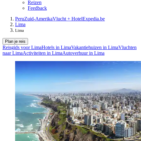
Reizen
Feedback
Peru
Zuid-Amerika
Vlucht + Hotel
Expedia.be
Lima
Lima
Plan je reis
Reisgids voor Lima
Hotels in Lima
Vakantiehuizen in Lima
Vluchten
naar Lima
Activiteiten in Lima
Autoverhuur in Lima