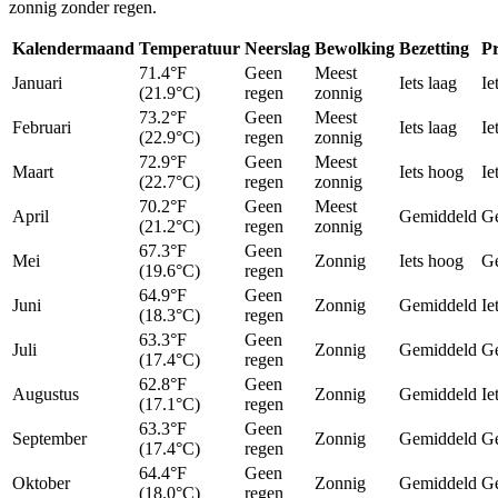
zonnig zonder regen.
Kalendermaand
Temperatuur
Neerslag
Bewolking
Bezetting
Pr
71.4°F
Geen
Meest
Januari
Iets laag
Ie
(21.9°C)
regen
zonnig
73.2°F
Geen
Meest
Februari
Iets laag
Ie
(22.9°C)
regen
zonnig
72.9°F
Geen
Meest
Maart
Iets hoog
Ie
(22.7°C)
regen
zonnig
70.2°F
Geen
Meest
April
Gemiddeld
G
(21.2°C)
regen
zonnig
67.3°F
Geen
Mei
Zonnig
Iets hoog
G
(19.6°C)
regen
64.9°F
Geen
Juni
Zonnig
Gemiddeld
Ie
(18.3°C)
regen
63.3°F
Geen
Juli
Zonnig
Gemiddeld
G
(17.4°C)
regen
62.8°F
Geen
Augustus
Zonnig
Gemiddeld
Ie
(17.1°C)
regen
63.3°F
Geen
September
Zonnig
Gemiddeld
G
(17.4°C)
regen
64.4°F
Geen
Oktober
Zonnig
Gemiddeld
G
(18.0°C)
regen