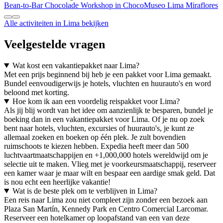
Bean-to-Bar Chocolade Workshop in ChocoMuseo Lima Miraflores
Alle activiteiten in Lima bekijken
Veelgestelde vragen
Wat kost een vakantiepakket naar Lima?
Met een prijs beginnend bij heb je een pakket voor Lima gemaakt.
Bundel eenvoudigerwijs je hotels, vluchten en huurauto's en word
beloond met korting.
Hoe kom ik aan een voordelig reispakket voor Lima?
Als jij blij wordt van het idee om aanzienlijk te besparen, bundel je
boeking dan in een vakantiepakket voor Lima. Of je nu op zoek
bent naar hotels, vluchten, excursies of huurauto's, je kunt ze
allemaal zoeken en boeken op één plek. Je zult bovendien
ruimschoots te kiezen hebben. Expedia heeft meer dan 500
luchtvaartmaatschappijen en +1,000,000 hotels wereldwijd om je
selectie uit te maken. Vlieg met je voorkeursmaatschappij, reserveer
een kamer waar je maar wilt en bespaar een aardige smak geld. Dat
is nou echt een heerlijke vakantie!
Wat is de beste plek om te verblijven in Lima?
Een reis naar Lima zou niet compleet zijn zonder een bezoek aan
Plaza San Martín, Kennedy Park en Centro Comercial Larcomar.
Reserveer een hotelkamer op loopafstand van een van deze