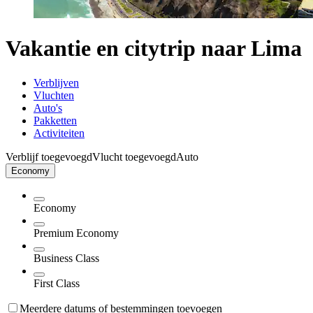
Vakantie en citytrip naar Lima
Verblijven
Vluchten
Auto's
Pakketten
Activiteiten
Verblijf toegevoegd
Vlucht toegevoegd
Auto
Economy
Economy
Premium Economy
Business Class
First Class
Meerdere datums of bestemmingen toevoegen