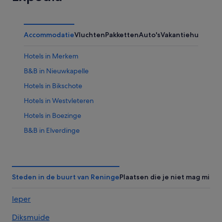
Accommodatie
Vluchten
Pakketten
Auto's
Vakantiehuizen
Hotels in Merkem
B&B in Nieuwkapelle
Hotels in Bikschote
Hotels in Westvleteren
Hotels in Boezinge
B&B in Elverdinge
Hostels in Westvleteren
Hotels met 4 sterren in Oostvleteren
Hotels in Gijverinkhove
Steden in de buurt van Reninge
Plaatsen die je niet mag miss
Hostels in Vleteren
Ieper
Hotels met 5 sterren in Lo-Reninge
Diksmuide
Hotelresorts in Merkem