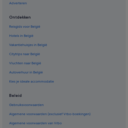
Adverteren
Cottages in Boezinge
B&B in Westvleteren
Ontdekken
Hotels in de buurt van Natuurgebied De Blankaart
Reisgids voor België
Independent-Hotels in Merkem
Hotels in België
Campings en stacaravans in Lo-Reninge
Vakantiehuisjes in België
Campings en stacaravans in Boezinge
Citytrips naar België
Appartementen in Boezinge
Vluchten naar België
Autoverhuur in België
Kies je ideale accommodatie
Beleid
Gebruiksvoorwaarden
Algemene voorwaarden (exclusief Vrbo-boekingen)
Algemene voorwaarden van Vrbo