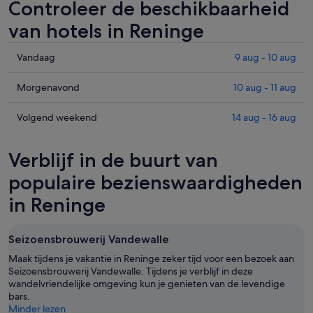
Controleer de beschikbaarheid
van hotels in Reninge
Prijzen
Vandaag
9 aug - 10 aug
in
Reninge
Prijzen
Morgenavond
10 aug - 11 aug
voor
in
vanavond,
Reninge
Prijzen
Volgend weekend
14 aug - 16 aug
9
voor
in
aug
morgenavond,
Reninge
Verblijf in de buurt van
-
10
voor
10
aug
volgend
populaire bezienswaardigheden
aug,
-
weekend,
in Reninge
bekijken
11
14
aug,
aug
bekijken
-
Seizoensbrouwerij Vandewalle
16
Maak tijdens je vakantie in Reninge zeker tijd voor een bezoek aan
aug,
Seizoensbrouwerij Vandewalle. Tijdens je verblijf in deze
bekijken
wandelvriendelijke omgeving kun je genieten van de levendige
bars.
Minder lezen