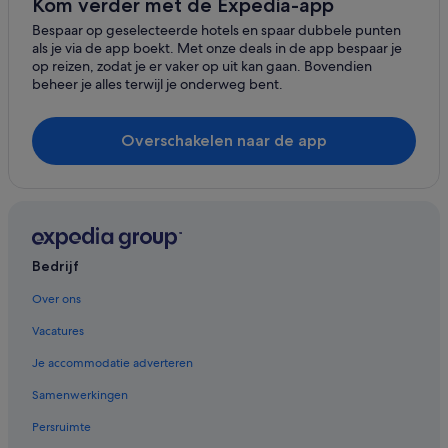
Kom verder met de Expedia-app
Hotels in de buurt van Sint-Sixtusabdij van Westvleteren
Bespaar op geselecteerde hotels en spaar dubbele punten
als je via de app boekt. Met onze deals in de app bespaar je
Woonboten in Stavele
op reizen, zodat je er vaker op uit kan gaan. Bovendien
beheer je alles terwijl je onderweg bent.
Woonboten in Oostvleteren
Hotels in Elverdinge
Overschakelen naar de app
Hotels met 4 sterren in Lo-Reninge
Hotelresorts in Nieuwkapelle
Luxe in Vleteren
Appartementen in Elverdinge
Bedrijf
B&B in Merkem
Hotels in Lo-Reninge
Over ons
Particuliere vakantiehuizen in Bikschote
Vacatures
Hotels in de buurt van Seizoensbrouwerij Vandewalle
Je accommodatie adverteren
Hotels in Oostvleteren
Samenwerkingen
B&B in Lo-Reninge
Persruimte
Particuliere vakantiehuizen in Oostvleteren