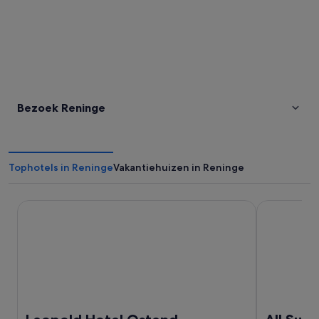
Bezoek Reninge
Tophotels in Reninge
Vakantiehuizen in Reninge
Leopold Hotel Ostend
All Suites 