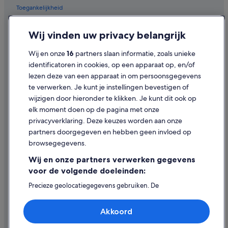
Toegankelijkheid
Privacy
Wij vinden uw privacy belangrijk
Cookies
Wij en onze
16
partners slaan informatie, zoals unieke
Juridische informatie/Contact
identificatoren in cookies, op een apparaat op, en/of
Inhoudsrichtlijnen en inhoud rapporteren
lezen deze van een apparaat in om persoonsgegevens
te verwerken. Je kunt je instellingen bevestigen of
Hulp
wijzigen door hieronder te klikken. Je kunt dit ook op
elk moment doen op de pagina met onze
Ondersteuning
privacyverklaring. Deze keuzes worden aan onze
Je boeking wijzigen of annuleren
partners doorgegeven en hebben geen invloed op
browsegegevens.
Restitutieproces en tijdsbestek
Wij en onze partners verwerken gegevens
Boek een vlucht met airlinetegoed
voor de volgende doeleinden:
Internationale reisdocumenten
Precieze geolocatiegegevens gebruiken. De
apparaatkenmerken actief scannen ter identificatie.
Informatie op een apparaat opslaan en/of openen.
Akkoord
Gepersonaliseerde advertenties en content, advertentie-
en contentmetingen, doelgroepenonderzoek en