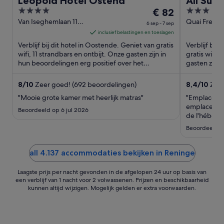
Leopold Hotel Ostend
All Suit
4
De
3
€ 82
Dunker
out
prijs
out
Van Iseghemlaan 110
Quai Freycin
6 sep - 7 sep
Ostend
Dunkirk Hau
of
is
of
inclusief belastingen en toeslagen
France
5
€ 82
5
Verblijf bij dit hotel in Oostende. Geniet van gratis
Verblijf bij
per
wifi, 11 strandbars en ontbijt. Onze gasten zijn in
gratis wifi,
hun beoordelingen erg positief over het
nacht
gasten zijn 
behulpzame ...
het ...
van
6
8
/
10
Zeer goed! (692 beoordelingen)
8,4
/
10
Zeer
sep
"Mooie grote kamer met heerlijk matras"
"Emplacemen
tot
emplacement
Beoordeeld op 6 jul 2026
7
de l'héberg
Manque l'ai
sep
Beoordeeld o
qui est asse
all 4.137 accommodaties bekijken in Reninge
Laagste prijs per nacht gevonden in de afgelopen 24 uur op basis van
een verblijf van 1 nacht voor 2 volwassenen. Prijzen en beschikbaarheid
kunnen altijd wijzigen. Mogelijk gelden er extra voorwaarden.