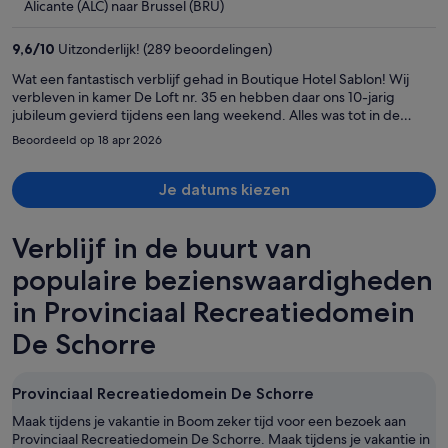
is
Alicante (ALC) naar Brussel (BRU)
nu
€ 450
9,6
/
10
Uitzonderlijk! (289 beoordelingen)
per
Wat een fantastisch verblijf gehad in Boutique Hotel Sablon! Wij
persoon
verbleven in kamer De Loft nr. 35 en hebben daar ons 10-jarig
jubileum gevierd tijdens een lang weekend. Alles was tot in de
puntjes verzorgd: een prachtige kamer, stijlvolle inrichting, heerlijk
Beoordeeld op 18 apr 2026
comfort en een warme, gastvrije sfeer. De ligging in het hart van
Brugge is perfect om de stad te ontdekken. Ook de spa was
helemaal geweldig en maakte ons verblijf extra ontspannen en luxe.
Je datums kiezen
Dankzij dit bijzondere hotel is ons jubileum extra speciaal geworden.
Absoluut een aanrader voor wie luxe, charme en romantiek zoekt.
Verblijf in de buurt van
Wij komen zeker terug!
populaire bezienswaardigheden
in Provinciaal Recreatiedomein
De Schorre
Provinciaal Recreatiedomein De Schorre
Maak tijdens je vakantie in Boom zeker tijd voor een bezoek aan
Provinciaal Recreatiedomein De Schorre. Maak tijdens je vakantie in