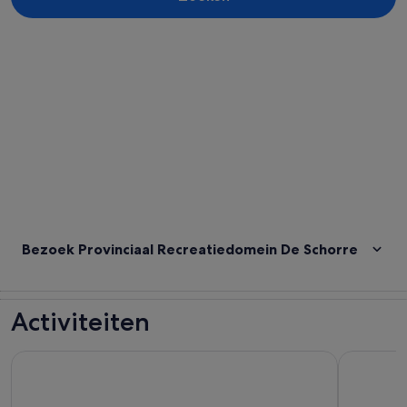
Kaart verkennen
Bezoek Provinciaal Recreatiedomein De Schorre
Activiteiten
Tootbus Brussel Ontdekking Hop-on Hop-off bus tour
Atomium: 