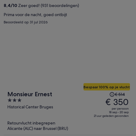
nu
8,4
/
10
Zeer goed! (931 beoordelingen)
€ 276
per
Prima voor de nacht, goed ontbijt
persoon
Beoordeeld op 31 jul 2026
Bespaar 100% op je vlucht
De
Monsieur Ernest
€ 514
prijs
€ 350
3
was
out
Historical Center Bruges
per persoon
€ 514,
of
18 sep - 20 sep
21 uur geleden gevonden
de
5
Retourvlucht inbegrepen
prijs
Alicante (ALC) naar Brussel (BRU)
is