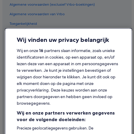
Hotels in de buurt van Station Ruisbroek-Sauvegarde
Algemene voorwaarden (exclusief Vrbo-boekingen)
Hotels in de buurt van Station Boom
Algemene voorwaarden van Vrbo
Romantische in Aartselaar
Toegankelijkheid
Appartementen in Boom
Privacy
Hostels in Boom
Wij vinden uw privacy belangrijk
Cookies
B&B in Heffen
Wij en onze
16
partners slaan informatie, zoals unieke
Juridische informatie/Contact
Van der Valk Hotels in Willebroek
identificatoren in cookies, op een apparaat op, en/of
Inhoudsrichtlijnen en inhoud rapporteren
lezen deze van een apparaat in om persoonsgegevens
Villa's in Aartselaar
te verwerken. Je kunt je instellingen bevestigen of
Particuliere vakantiehuizen in Schelle
Hulp
wijzigen door hieronder te klikken. Je kunt dit ook op
Villa's in Boom
elk moment doen op de pagina met onze
Ondersteuning
privacyverklaring. Deze keuzes worden aan onze
Particuliere vakantiehuizen in Rumst
Je boeking wijzigen of annuleren
partners doorgegeven en hebben geen invloed op
Campings en stacaravans in Rumst
browsegegevens.
Restitutieproces en tijdsbestek
B&B in Reet
Wij en onze partners verwerken gegevens
Boek een vlucht met airlinetegoed
Hotels in de buurt van Station Schelle
voor de volgende doeleinden:
Internationale reisdocumenten
B&B in Schelle
Precieze geolocatiegegevens gebruiken. De
apparaatkenmerken actief scannen ter identificatie.