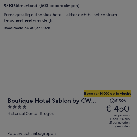
nu
9
/
10
Uitmuntend! (503 beoordelingen)
€ 350
per
Prima gezellig authentiek hotel. Lekker dichtbij het centrum.
Personeel heel vriendelijk.
persoon
Beoordeeld op 30 jan 2025
Bespaar 100% op je vlucht
De
Boutique Hotel Sablon by CW
€ 596
prijs
€ 450
4
Hotel Collection
was
out
Historical Center Bruges
per persoon
€ 596,
of
18 sep - 20 sep
21 uur geleden
de
5
gevonden
prijs
Retourvlucht inbegrepen