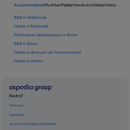
Accommodatie
Vluchten
Pakketten
Auto's
Vakantiehuizen
Ov
B&B in Willebroek
Hotels in Ruisbroek
Particuliere vakantiehuizen in Boom
B&B in Boom
Hotels in de buurt van Tomorrowland
Hotels in Heffen
Motels in Waarloos
Aparthotels in Willebroek
Campings en stacaravans in Boom
Motels in Rumst
Bedrijf
Particuliere vakantiehuizen in Aartselaar
Over ons
Pensions in Willebroek
Vacatures
Hotels in de buurt van Fort van Breendonk
Je accommodatie adverteren