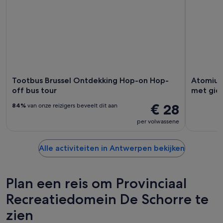
Tootbus Brussel Ontdekking Hop-on Hop-
Atomium
off bus tour
met gid
€ 28
84%
van onze reizigers beveelt dit aan
per volwassene
Alle activiteiten in Antwerpen bekijken
Plan een reis om Provinciaal
Recreatiedomein De Schorre te
zien