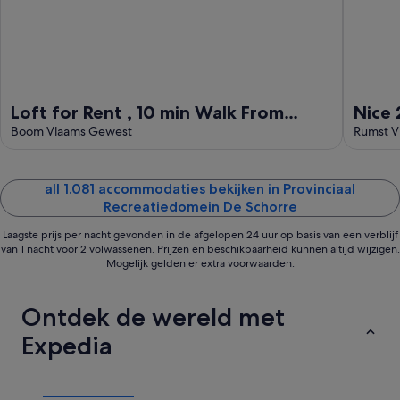
16
aug
Loft for Rent , 10 min Walk From
Nice 
Tomorrowland
Boom Vlaams Gewest
Rums
Rumst V
Tomm
all 1.081 accommodaties bekijken in Provinciaal
Recreatiedomein De Schorre
Laagste prijs per nacht gevonden in de afgelopen 24 uur op basis van een verblijf
van 1 nacht voor 2 volwassenen. Prijzen en beschikbaarheid kunnen altijd wijzigen.
Mogelijk gelden er extra voorwaarden.
Ontdek de wereld met
Expedia