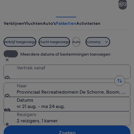
2
Recreatiedomein
De
Schorre
Verblijven
Vluchten
Auto's
Pakketten
Activiteiten
Verblijf toegevoegd
Vlucht toegevoegd
Auto
Economy
Een concert met podiumverlichting e
Meerdere datums of bestemmingen toevoegen
Vertrek vanaf
Naar
Provinciaal Recreatiedomein De Schorre, Boom, Vlaan
Datums
vr 21 aug. - ma 24 aug.
Reizigers
2 reizigers, 1 kamer
Zoeken