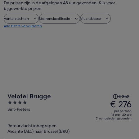
De prijzen zijn in de afgelopen 48 uur gevonden. Klik voor
bijgewerkte prijzen.
Aantal nachten
Sterrenclassificatie
Vluchtklasse
Alle filters verwijderen
De
Velotel Brugge
€ 352
prijs
€ 276
4
was
out
Sint-Pieters
per persoon
€ 352,
of
18 sep - 20 sep
21 uur geleden gevonden
de
5
Retourvlucht inbegrepen
prijs
Alicante (ALC) naar Brussel (BRU)
is