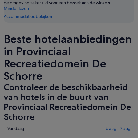
de omgeving zeker tijd voor een bezoek aan de winkels.
Minder lezen
Accommodaties bekijken
Beste hotelaanbiedingen
in Provinciaal
Recreatiedomein De
Schorre
Controleer de beschikbaarheid
van hotels in de buurt van
Provinciaal Recreatiedomein De
Schorre
Controleer
Vandaag
6 aug - 7 aug
de