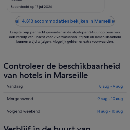
31
Beoordeeld op 17 jul 2026
aug
all 4.313 accommodaties bekijken in Marseille
Laagste prijs per nacht gevonden in de afgelopen 24 uur op basis van
een verblijf van 1 nacht voor 2 volwassenen. Prijzen en beschikbaarheid
kunnen altijd wijzigen. Mogelijk gelden er extra voorwaarden.
Controleer de beschikbaarheid
van hotels in Marseille
Prijzen
Vandaag
8 aug - 9 aug
in
Marseille
Prijzen
Morgenavond
9 aug - 10 aug
voor
in
vanavond,
Marseille
Prijzen
Volgend weekend
14 aug - 16 aug
8
voor
in
aug
morgenavond,
Marseille
Verblijf in de buurt van
-
9
voor