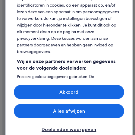
Juridische informatie/Contact
identificatoren in cookies, op een apparaat op, en/of
Inhoudsrichtlijnen en inhoud rapporteren
lezen deze van een apparaat in om persoonsgegevens
te verwerken. Je kunt je instellingen bevestigen of
Hulp
wijzigen door hieronder te klikken. Je kunt dit ook op
elk moment doen op de pagina met onze
Ondersteuning
privacyverklaring. Deze keuzes worden aan onze
Je boeking wijzigen of annuleren
partners doorgegeven en hebben geen invloed op
browsegegevens.
Restitutieproces en tijdsbestek
Wij en onze partners verwerken gegevens
Boek een vlucht met airlinetegoed
voor de volgende doeleinden:
Internationale reisdocumenten
Precieze geolocatiegegevens gebruiken. De
apparaatkenmerken actief scannen ter identificatie.
Informatie op een apparaat opslaan en/of openen.
Akkoord
Gepersonaliseerde advertenties en content, advertentie-
en contentmetingen, doelgroepenonderzoek en
ontwikkeling van diensten.
Expedia, Inc. is niet verantwoordelijk voor de inhoud op externe
websites.
Partnerlijst (derden)
Alles afwijzen
© 2026 Expedia, Inc. - een bedrijf van Expedia Group. Alle rechten
voorbehouden. Expedia en het Expedia-logo zijn handelsmerken of
geregistreerde handelsmerken van Expedia, Inc.
Doeleinden weergeven