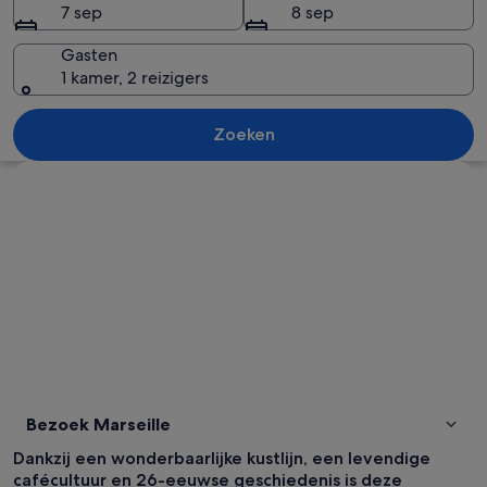
7 sep
8 sep
Gasten
1 kamer, 2 reizigers
Een jachthaven met veel liggende bot
Zoeken
Kaart verkennen
Bezoek Marseille
Dankzij een wonderbaarlijke kustlijn, een levendige
cafécultuur en 26-eeuwse geschiedenis is deze