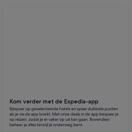
Strand in Marseille
Allauch
Pensions in Marseille
La Penne-sur-Huveaune
Hotels in de buurt van Plage des Catalans
Hotels in de buurt van Le Panier
Simiane-Collongue
Hotels in La Capelette
Septemes-les-Vallons
Motel One-hotels in Marseille
Saint-Victoret
Hotels in Préfecture
Plan-de-Cuques
Hotels met restaurant in Marseille
Duurzame in Marseille
Mimet
Hostels in Marseille
Les Pennes-Mirabeau
Hotels met parkeerplaatsen in Marseille
Le Rove
Particuliere vakantiehuizen in Marseille
Kom verder met de Expedia-app
Gignac-la-Nerthe
Hotels met gratis ontbijt in Marseille
Bespaar op geselecteerde hotels en spaar dubbele punten
als je via de app boekt. Met onze deals in de app bespaar je
Hotels met 5 sterren in Marseille
Ensues-la-Redonne
op reizen, zodat je er vaker op uit kan gaan. Bovendien
beheer je alles terwijl je onderweg bent.
Budget in Marseille
Cassis