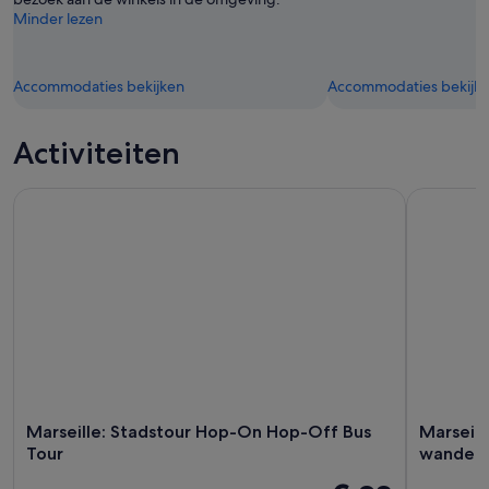
Minder lezen
Accommodaties bekijken
Accommodaties bekijk
Activiteiten
Marseille: Stadstour Hop-On Hop-Off Bus Tour
Marseille:
Marseille: Stadstour Hop-On Hop-Off Bus
Marseill
Tour
wandeli