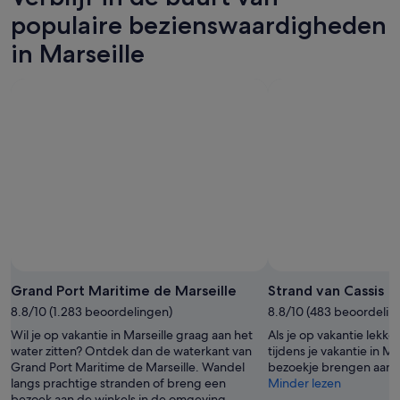
9
aug
volgend
populaire bezienswaardigheden
aug,
-
weekend,
in Marseille
bekijken
10
14
aug,
aug
bekijken
-
16
aug,
bekijken
Grand Port Maritime de Marseille
Strand van Cassis
8.8/10 (1.283 beoordelingen)
8.8/10 (483 beoordelin
Wil je op vakantie in Marseille graag aan het
Als je op vakantie lekker
water zitten? Ontdek dan de waterkant van
tijdens je vakantie in M
Grand Port Maritime de Marseille. Wandel
bezoekje brengen aan S
langs prachtige stranden of breng een
Minder lezen
bezoek aan de winkels in de omgeving.