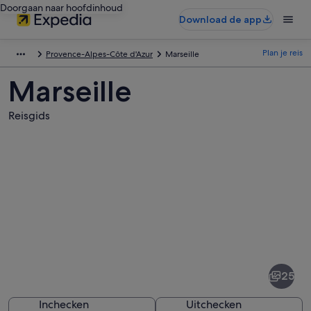
Doorgaan naar hoofdinhoud
Download de app
Plan je reis
Provence-Alpes-Côte d'Azur
Marseille
Marseille
Reisgids
Afbeeldingen
van
Marseille
25
Inchecken
Uitchecken