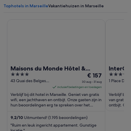
Tophotels in Marseille
Vakantiehuizen in Marseille
Maisons du Monde Hôtel & Suites - Marseille Vieux Port
InterContine
Maisons du Monde Hôtel &
InterCon
4
De
5
Suites - Marseille Vieux Port
€ 157
Hotel D
out
prijs
out
43 Quai des Belges
1 Place Davi
30 aug - 31 aug
Marseille Bouches-
Marseille B
of
is
of
inclusief belastingen en toeslagen
du-Rhone
du-Rhone
5
€ 157
5
Verblijf bij dit hotel in Marseille. Geniet van gratis
Verblijf bij d
per
wifi, een jachthaven en ontbijt. Onze gasten zijn in
van gratis w
hun beoordelingen erg te spreken over het
nacht
ontbijt. Onz
ontbijt ...
erg ...
van
30
9,2
/
10
Uitmuntend! (1.195 beoordelingen)
aug
"Ruim en leuk ingericht appartement. Gunstige
tot
locatie."