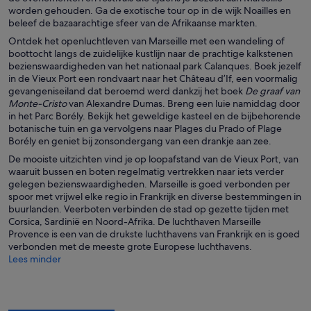
worden gehouden. Ga de exotische tour op in de wijk Noailles en
beleef de bazaarachtige sfeer van de Afrikaanse markten.
Ontdek het openluchtleven van Marseille met een wandeling of
boottocht langs de zuidelijke kustlijn naar de prachtige kalkstenen
bezienswaardigheden van het nationaal park Calanques. Boek jezelf
in de Vieux Port een rondvaart naar het Château d’If, een voormalig
gevangeniseiland dat beroemd werd dankzij het boek
De graaf van
Monte-Cristo
van Alexandre Dumas. Breng een luie namiddag door
in het Parc Borély. Bekijk het geweldige kasteel en de bijbehorende
botanische tuin en ga vervolgens naar Plages du Prado of Plage
Borély en geniet bij zonsondergang van een drankje aan zee.
De mooiste uitzichten vind je op loopafstand van de Vieux Port, van
waaruit bussen en boten regelmatig vertrekken naar iets verder
gelegen bezienswaardigheden. Marseille is goed verbonden per
spoor met vrijwel elke regio in Frankrijk en diverse bestemmingen in
buurlanden. Veerboten verbinden de stad op gezette tijden met
Corsica, Sardinië en Noord-Afrika. De luchthaven Marseille
Provence is een van de drukste luchthavens van Frankrijk en is goed
verbonden met de meeste grote Europese luchthavens.
Lees minder