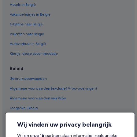
Spa in Marseille
Hotels in België
Boetiek in Marseille
Vakantiehuisjes in België
Romantische in Marseille
Citytrips naar België
Hotels in 5e arrondissement
Vluchten naar België
Hotels in Saint-Charles
Autoverhuur in België
Hotels in Bon-Secours
Kies je ideale accommodatie
Hotels in de buurt van Station Marseille St-Charles
Beleid
Gebruiksvoorwaarden
Algemene voorwaarden (exclusief Vrbo-boekingen)
Algemene voorwaarden van Vrbo
Toegankelijkheid
Privacy
Wij vinden uw privacy belangrijk
Cookies
Wij en onze
16
partners slaan informatie, zoals unieke