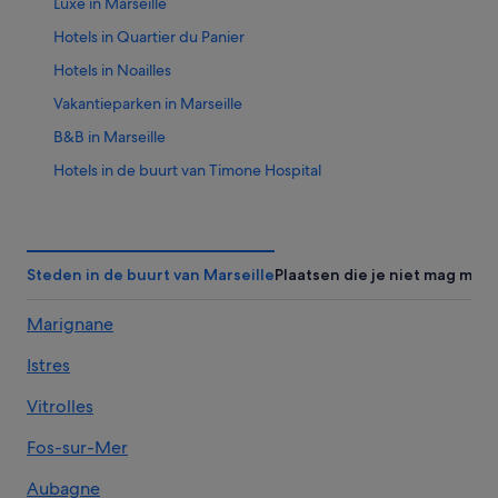
Luxe in Marseille
Hotels in Quartier du Panier
Hotels in Noailles
Vakantieparken in Marseille
B&B in Marseille
Hotels in de buurt van Timone Hospital
Hotels in Les Cinq Avenues
Hotels met 3 sterren in Marseille
Hotels in Lodi
Steden in de buurt van Marseille
Plaatsen die je niet mag miss
Hotels met gratis ontbijt in La Castellane
Marignane
Relais & Chateaux-hotels in La Castellane
Istres
Hotels met zwembad in Marseille
Hotels in Le Camas
Vitrolles
Hotels in 1e arrondissement
Fos-sur-Mer
Meininger-Hotels in Marseille
Aubagne