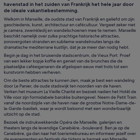
havenstad in het zuiden van Frankrijk het hele jaar door
de ideale vakantiebestemming.
Welkom in Marseille, de oudste stad van Frankrijk en geliefd om zijn
geschiedenis, kunst, architectuur en cafécultuur. Vergeet zeker niet
je camera, zwemkledij en wandelschoenen mee te nemen. Marseille
beschikt namelijk over zulke prachtige historische attracties,
zonovergoten stranden en sublieme wandelroutes langs de
dramatische mediterrane kustlijn, dat je ze meer dan nodig hebt.
Begin je dag in het bruisende stadscentrum, de Vieux Port. Proef
van een lekker kopje koffie en geniet van de brunches die de
plaatselijke caféeigenaren de afgelopen eeuw met trots tot een
kunstvorm hebben verheven.
Om de beste attracties te kunnen zien, maak je best een wandeling
door Le Panier, de oude stadswijk ten noorden van de haven.
Verken het museum La Vieille Charité en bezoek nadien het Hotêl de
Ville voor zijn formidabele barokke buitengevel. Neem de Petit Train
vanaf de noordzijde van de haven naar de grootse Notre-Dame-de-
la-Garde-basiliek, waar je wordt beloond met een wonderbaarlijk
uitzicht op de stad.
Bezoek de indrukwekkende Opéra de Marseille, galerijen en
theaters langs de levendige Canebière.-boulevard. Ben je op de
Canebière, ga dan naar het toerismebureau en informeer jezelf over
de evenementen en festivals die tijdens je bezoek aan Marseille