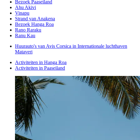
Bezoek Paaseiland
Ahu Akivi
Vinapu
Strand van Anakena
Bezoek Hanga Roa
Rano Raraku
Ranu Kau
Huurauto's van Avis Corsica in Internationale luchthaven
Mataveri
Activiteiten in Hanga Roa
Activiteiten in Paaseiland