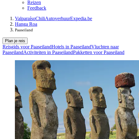
Reizen
Feedback
Valparaíso
Chili
Autoverhuur
Expedia.be
Hanga Roa
Paaseiland
Plan je reis
Reisgids voor Paaseiland
Hotels in Paaseiland
Vluchten naar
Paaseiland
Activiteiten in Paaseiland
Pakketten voor Paaseiland