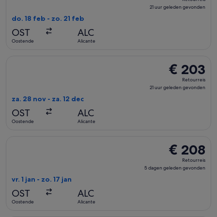
21
21 uur geleden gevonden
uur
do. 18 feb - zo. 21 feb
geleden
OST
ALC
gevonden
Oostende
Alicante
De TuiFly Belgium-vlucht die vertrekt op za. 28 nov van Oos
€ 203
€ 203
Retourreis,
Retourreis
21
21 uur geleden gevonden
uur
za. 28 nov - za. 12 dec
geleden
OST
ALC
gevonden
Oostende
Alicante
De TuiFly Belgium-vlucht die vertrekt op vr. 1 jan van Ooste
€ 208
€ 208
Retourreis,
Retourreis
5
5 dagen geleden gevonden
dagen
vr. 1 jan - zo. 17 jan
geleden
OST
ALC
gevonden
Oostende
Alicante