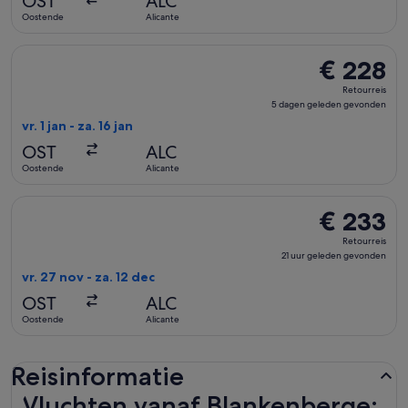
OST
ALC
gevonden
Oostende
Alicante
De TuiFly Belgium-vlucht die vertrekt op vr. 1 jan van Ooste
€ 228
€ 228
Retourreis,
Retourreis
5
5 dagen geleden gevonden
dagen
vr. 1 jan - za. 16 jan
geleden
OST
ALC
gevonden
Oostende
Alicante
De TuiFly Belgium-vlucht die vertrekt op vr. 27 nov van Oost
€ 233
€ 233
Retourreis,
Retourreis
21
21 uur geleden gevonden
uur
vr. 27 nov - za. 12 dec
geleden
OST
ALC
gevonden
Oostende
Alicante
Reisinformatie
Vluchten vanaf Blankenberge: