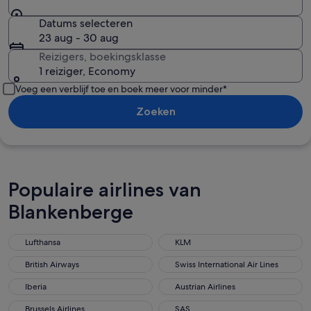
Datums selecteren
23 aug - 30 aug
Reizigers, boekingsklasse
1 reiziger, Economy
Voeg een verblijf toe en boek meer voor minder*
Zoeken
Populaire airlines van
Blankenberge
Lufthansa
KLM
British Airways
Swiss International Air Lines
Iberia
Austrian Airlines
Brussels Airlines
SAS