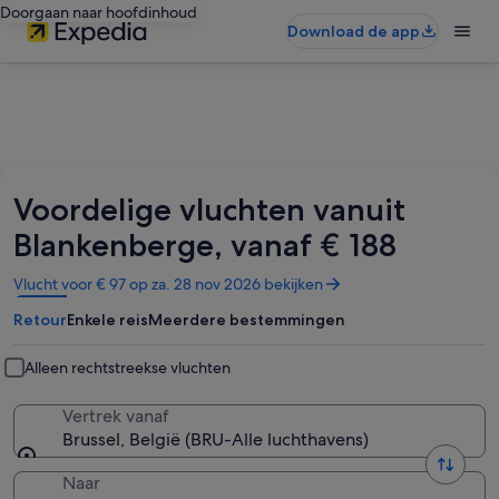
Doorgaan naar hoofdinhoud
Download de app
Voordelige vluchten vanuit
Blankenberge, vanaf € 188
Opent
Vlucht voor € 97 op za. 28 nov 2026 bekijken
in
Retour
Enkele reis
Meerdere bestemmingen
een
nieuw
venster
Alleen rechtstreekse vluchten
Vertrek vanaf
Brussel, België (BRU-Alle luchthavens)
Naar