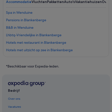
Accommodatie
Vluchten
Pakketten
Auto's
Vakantiehuizen
Overi
Spa in Wenduine
Pensions in Blankenberge
B&B in Wenduine
Lhbtq-Vriendelijke in Blankenberge
Hotels met restaurant in Blankenberge
Hotels met uitzicht op zee in Blankenberge
Hotels met 4 sterren in Blankenberge
Familie in Blankenberge
*Beschikbaar voor Expedia-leden.
Hostels in Blankenberge
Independent-Hotels in Blankenberge
Hotels in de buurt van Pier van Blankenberge
Bedrijf
Hotels in Lissewege
Over ons
Chalets in Wenduine
Vacatures
Appartementen in Wenduine