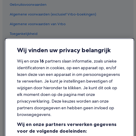
Gebruiksvoorwaarden
Campings en stacaravans in Lissewege
Algemene voorwaarden (exclusief Vrbo-boekingen)
Nh Hotels in Blankenberge
Algemene voorwaarden van Vrbo
Huisdiervriendelijke in Wenduine
Toegankelijkheid
Hotels met airconditioning in Blankenberge
Pensions in Blankenberge
Privacy
Wij vinden uw privacy belangrijk
Hotels met 4 sterren in Wenduine
Cookies
Wij en onze
16
partners slaan informatie, zoals unieke
Chalets in Blankenberge
Juridische informatie/Contact
identificatoren in cookies, op een apparaat op, en/of
Van der Valk Hotels in Blankenberge
Inhoudsrichtlijnen en inhoud rapporteren
lezen deze van een apparaat in om persoonsgegevens
Particuliere vakantiehuizen in Blankenberge
te verwerken. Je kunt je instellingen bevestigen of
Hulp
wijzigen door hieronder te klikken. Je kunt dit ook op
Boomhutten in Blankenberge
elk moment doen op de pagina met onze
Ondersteuning
Hotels met gratis ontbijt in Blankenberge
privacyverklaring. Deze keuzes worden aan onze
Villa's in Wenduine
Je boeking wijzigen of annuleren
partners doorgegeven en hebben geen invloed op
browsegegevens.
Budget in Blankenberge
Restitutieproces en tijdsbestek
Wij en onze partners verwerken gegevens
Hotels in de buurt van Belle Epoque Centrum
Boek een vlucht met airlinetegoed
voor de volgende doeleinden:
Hotels met 5 sterren in Blankenberge