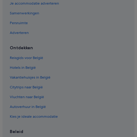
Je accommodatie adverteren
Hotels met roomservice in Blankenberge
Samenwerkingen
Appartementen in Blankenberge
Persruimte
Pensions in Wenduine
Adverteren
Hotels in Wenduine
Hotels met restaurant in Wenduine
Ontdekken
Hotels in de buurt van De Lustige Velodroom
Reisgids voor België
Hotels in de buurt van Leopoldpark
Hotels in België
Pensions in Wenduine
Vakantiehuisjes in België
Avonturen in Blankenberge
Citytrips naar België
Hostels in Station Zeebrugge
Vluchten naar België
Vakantieparken in Blankenberge
Autoverhuur in België
Hotels met fitnessruimte in Blankenberge
Strand in Blankenberge
Kies je ideale accommodatie
Particuliere vakantiehuizen in Wenduine
Beleid
Campings en stacaravans in Blankenberge