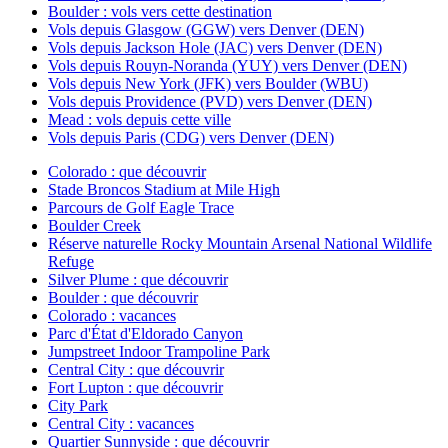
Boulder : vols vers cette destination
Vols depuis Glasgow (GGW) vers Denver (DEN)
Vols depuis Jackson Hole (JAC) vers Denver (DEN)
Vols depuis Rouyn-Noranda (YUY) vers Denver (DEN)
Vols depuis New York (JFK) vers Boulder (WBU)
Vols depuis Providence (PVD) vers Denver (DEN)
Mead : vols depuis cette ville
Vols depuis Paris (CDG) vers Denver (DEN)
Colorado : que découvrir
Stade Broncos Stadium at Mile High
Parcours de Golf Eagle Trace
Boulder Creek
Réserve naturelle Rocky Mountain Arsenal National Wildlife
Refuge
Silver Plume : que découvrir
Boulder : que découvrir
Colorado : vacances
Parc d'État d'Eldorado Canyon
Jumpstreet Indoor Trampoline Park
Central City : que découvrir
Fort Lupton : que découvrir
City Park
Central City : vacances
Quartier Sunnyside : que découvrir