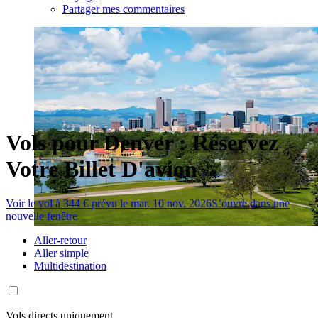
Partager mes commentaires
Vols pour Denver : Réservez
Votre Billet D'avion
Voir le vol à 344 € prévu le mar. 10 nov. 2026
S’ouvre dans une
nouvelle fenêtre
Aller-retour
Aller simple
Multidestination
Vols directs uniquement