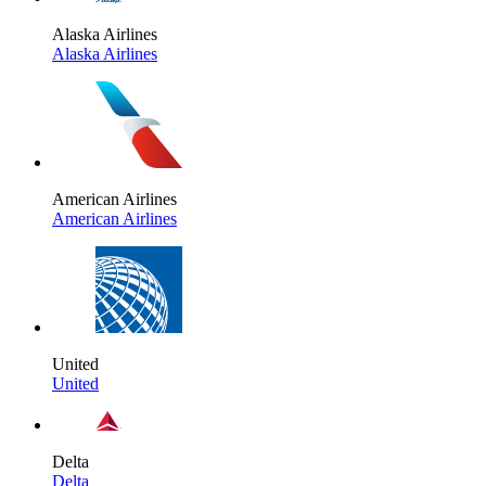
Alaska Airlines
Alaska Airlines
American Airlines
American Airlines
United
United
Delta
Delta