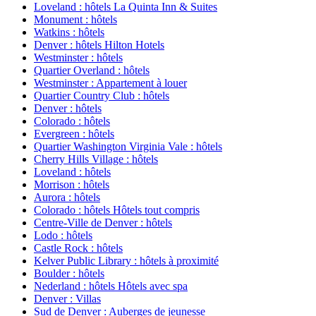
Loveland : hôtels La Quinta Inn & Suites
Monument : hôtels
Watkins : hôtels
Denver : hôtels Hilton Hotels
Westminster : hôtels
Quartier Overland : hôtels
Westminster : Appartement à louer
Quartier Country Club : hôtels
Denver : hôtels
Colorado : hôtels
Evergreen : hôtels
Quartier Washington Virginia Vale : hôtels
Cherry Hills Village : hôtels
Loveland : hôtels
Morrison : hôtels
Aurora : hôtels
Colorado : hôtels Hôtels tout compris
Centre-Ville de Denver : hôtels
Lodo : hôtels
Castle Rock : hôtels
Kelver Public Library : hôtels à proximité
Boulder : hôtels
Nederland : hôtels Hôtels avec spa
Denver : Villas
Sud de Denver : Auberges de jeunesse