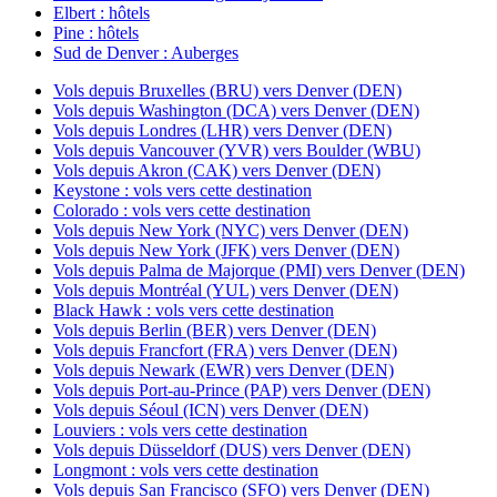
Elbert : hôtels
Pine : hôtels
Sud de Denver : Auberges
Vols depuis Bruxelles (BRU) vers Denver (DEN)
Vols depuis Washington (DCA) vers Denver (DEN)
Vols depuis Londres (LHR) vers Denver (DEN)
Vols depuis Vancouver (YVR) vers Boulder (WBU)
Vols depuis Akron (CAK) vers Denver (DEN)
Keystone : vols vers cette destination
Colorado : vols vers cette destination
Vols depuis New York (NYC) vers Denver (DEN)
Vols depuis New York (JFK) vers Denver (DEN)
Vols depuis Palma de Majorque (PMI) vers Denver (DEN)
Vols depuis Montréal (YUL) vers Denver (DEN)
Black Hawk : vols vers cette destination
Vols depuis Berlin (BER) vers Denver (DEN)
Vols depuis Francfort (FRA) vers Denver (DEN)
Vols depuis Newark (EWR) vers Denver (DEN)
Vols depuis Port-au-Prince (PAP) vers Denver (DEN)
Vols depuis Séoul (ICN) vers Denver (DEN)
Louviers : vols vers cette destination
Vols depuis Düsseldorf (DUS) vers Denver (DEN)
Longmont : vols vers cette destination
Vols depuis San Francisco (SFO) vers Denver (DEN)