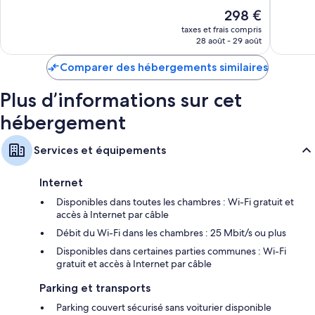
Exceptionnel,
Exceptio
et des peignoirs. Les avis voyageurs sont plutôt positifs concernant la
Le
298 €
2 205 avis
2 232 av
propreté des chambres de l'hébergement.
nouveau
taxes et frais compris
prix
Autres équipements présents dans les chambres :
28 août - 29 août
est
Salle de bains avec baignoire et douche
de
Comparer des hébergements similaires
298 €
Télévision LED 49 pouces avec chaînes thématiques
Plus d’informations sur cet
Garde-robe ou placard, réfrigérateur et bouilloire électrique
hébergement
Services et équipements
Internet
Disponibles dans toutes les chambres : Wi-Fi gratuit et
accès à Internet par câble
Débit du Wi-Fi dans les chambres : 25 Mbit/s ou plus
Disponibles dans certaines parties communes : Wi-Fi
gratuit et accès à Internet par câble
Parking et transports
Parking couvert sécurisé sans voiturier disponible