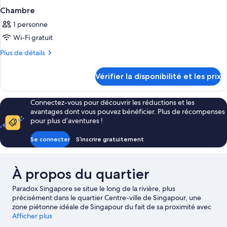
Chambre
1 personne
Wi-Fi gratuit
Plus
Plus de détails
de
détails
Vérifier la disponibilité et les prix
sur
le
type
Connectez-vous pour découvrir les réductions et les
de
avantages dont vous pouvez bénéficier. Plus de récompenses
chambre
pour plus d’aventures !
Chambre
Se connecter
S’inscrire gratuitement
À propos du quartier
Paradox Singapore se situe le long de la rivière, plus
précisément dans le quartier Centre-ville de Singapour, une
zone piétonne idéale de Singapour du fait de sa proximité avec
les boutiques. Les célèbres Clarke Quay Centre et Funan
Afficher plus
Digitalife Mall (centre commercial) valent le détour si une