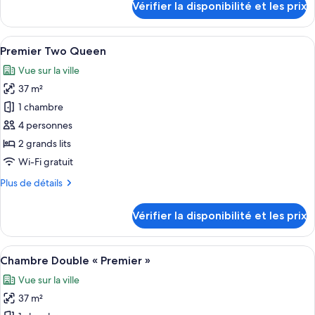
Vérifier la disponibilité et les prix
sur
Studio
le
Signature
type
Afficher
Une chambre d’hôtel avec deux lits, un
1
de
Premier Two Queen
toutes
chambre
Vue sur la ville
Suite
les
Studio
37 m²
photos
Signature
pour
1 chambre
ce
4 personnes
type
2 grands lits
de
Wi-Fi gratuit
chambre :
Plus
Plus de détails
Premier
de
Two
détails
Vérifier la disponibilité et les prix
Queen
sur
le
type
Afficher
Une chambre d’hôtel avec deux lits, un
1
de
Chambre Double « Premier »
toutes
chambre
Vue sur la ville
Premier
les
Two
37 m²
photos
Queen