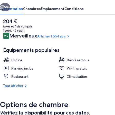
cédent
Suivant
50+
Présentation
Chambres
Emplacement
Conditions
Le
204 €
prix
taxes et frais compris
actuel
1 sept. - 2 sept.
est
Avis
Merveilleux
9,2
Afficher 1 554 avis
9,2 sur 10
de
voyageurs
204 €.
Équipements populaires
Piscine
Bain à remous
Minibar, coffres-forts dans les chambr
Parking inclus
Wi-Fi gratuit
Restaurant
Climatisation
Tout afficher
Options de chambre
Vérifiez la disponibilité pour ces dates.