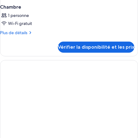
Chambre
1 personne
Wi-Fi gratuit
Plus
Plus de détails
de
détails
Vérifier la disponibilité et les prix
sur
le
type
de
chambre
Chambre