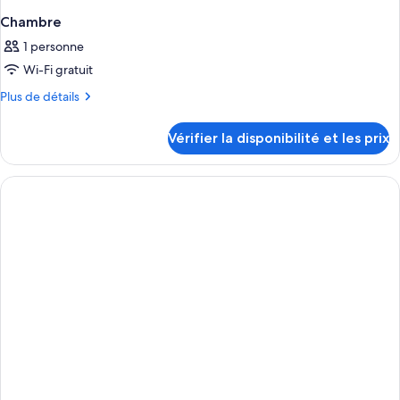
Chambre
1 personne
Wi-Fi gratuit
Plus
Plus de détails
de
détails
Vérifier la disponibilité et les prix
sur
le
type
de
chambre
Chambre