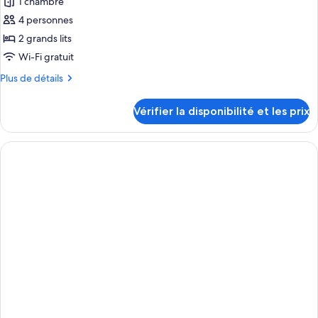
pour
1 chambre
ce
4 personnes
type
2 grands lits
de
Wi-Fi gratuit
chambre :
Plus
Plus de détails
Chambre
de
Double
détails
Vérifier la disponibilité et les prix
«
sur
le
Premier
type
»
de
chambre
Chambre
Double
«
Premier
»