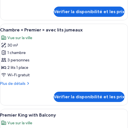
Chambre
de
Double
détails
Vérifier la disponibilité et les prix
«
sur
le
Premier
type
Afficher
Une chambre d’hôtel avec deux lits, un
»
3
de
Chambre « Premier » avec lits jumeaux
toutes
chambre
Vue sur la ville
Chambre
les
Double
30 m²
photos
«
pour
1 chambre
Premier
ce
»
3 personnes
type
2 lits 1 place
de
Wi-Fi gratuit
chambre :
Plus
Plus de détails
Chambre
de
«
détails
Vérifier la disponibilité et les prix
Premier
sur
le
»
type
Afficher
Une chambre d’hôtel avec un grand lit,
avec
4
de
Premier King with Balcony
toutes
lits
chambre
Vue sur la ville
Chambre
les
jumeaux