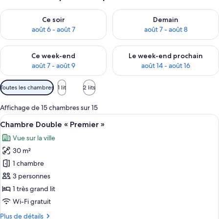
Vérifier la disponibilité pour ce soir août 6 - août 7
Vérifier la disponibilité pour 
Ce soir
Demain
août 6 - août 7
août 7 - août 8
Vérifier la disponibilité pour ce week-end août 7 - août 9
Vérifier la disponibilité pour 
Ce week-end
Le week-end prochain
août 7 - août 9
août 14 - août 16
Filtres
Toutes les chambres
1 lit
2 lits
disponibles
pour
Affichage de 15 chambres sur 15
les
Afficher
Une chambre d’hôtel avec un grand lit,
4
Chambre Double « Premier »
chambres
toutes
Vue sur la ville
les
30 m²
photos
pour
1 chambre
ce
3 personnes
type
1 très grand lit
de
Wi-Fi gratuit
chambre :
Plus
Plus de détails