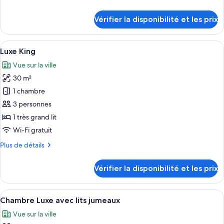
Chambre
de
Double
détails
Vérifier la disponibilité et les prix
«
sur
le
Premier
type
Afficher
Une chambre d’hôtel avec un grand lit
»
4
de
Luxe King
toutes
chambre
Vue sur la ville
Chambre
les
Double
30 m²
photos
«
pour
1 chambre
Premier
ce
»
3 personnes
type
1 très grand lit
de
Wi-Fi gratuit
chambre :
Plus
Plus de détails
Luxe
de
King
détails
Vérifier la disponibilité et les prix
sur
le
type
Afficher
Une chambre d’hôtel avec deux lits, un
4
de
Chambre Luxe avec lits jumeaux
toutes
chambre
Vue sur la ville
Luxe
les