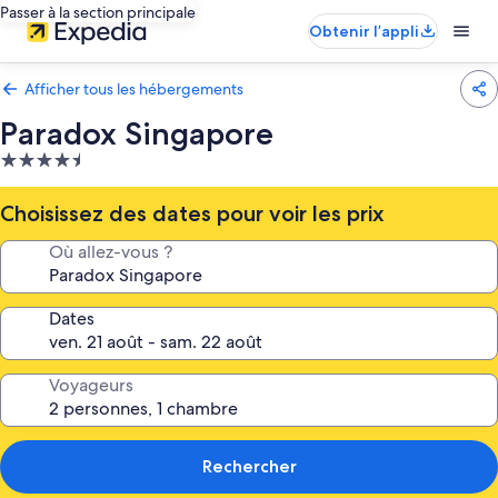
Passer à la section principale
Obtenir l’appli
Afficher tous les hébergements
Paradox Singapore
Hébergement
4.5 étoiles
Choisissez des dates pour voir les prix
Où allez-vous ?
Dates
Voyageurs
Rechercher