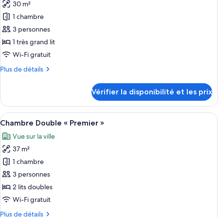
«
30 m²
photos
Premier
pour
1 chambre
»
ce
avec
3 personnes
lits
type
1 très grand lit
jumeaux
de
Wi-Fi gratuit
chambre :
Plus
Plus de détails
Premier
de
King
détails
Vérifier la disponibilité et les prix
with
sur
le
Balcony
type
Afficher
Une chambre d’hôtel avec deux lits, un
4
de
Chambre Double « Premier »
toutes
chambre
Vue sur la ville
Premier
les
King
37 m²
photos
with
pour
1 chambre
Balcony
ce
3 personnes
type
2 lits doubles
de
Wi-Fi gratuit
chambre :
Plus
Plus de détails