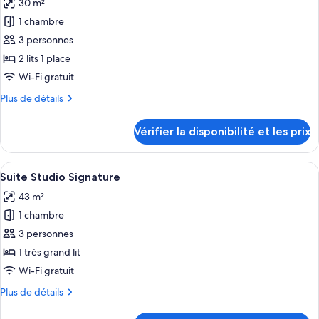
Double
30 m²
photos
Exécutive
pour
1 chambre
ce
3 personnes
type
2 lits 1 place
de
Wi-Fi gratuit
chambre :
Plus
Plus de détails
Chambre
de
Exécutive
détails
Vérifier la disponibilité et les prix
avec
sur
le
lits
type
Afficher
Une chambre d’hôtel avec un grand lit, 
jumeaux
4
de
Suite Studio Signature
toutes
chambre
43 m²
Chambre
les
Exécutive
1 chambre
photos
avec
pour
3 personnes
lits
ce
jumeaux
1 très grand lit
type
Wi-Fi gratuit
de
Plus
Plus de détails
chambre :
de
Suite
détails