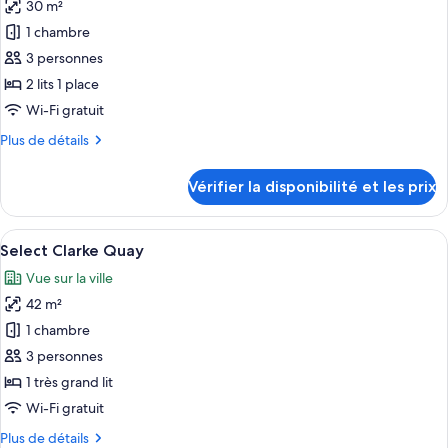
King
30 m²
photos
pour
1 chambre
ce
3 personnes
type
2 lits 1 place
de
Wi-Fi gratuit
chambre :
Plus
Plus de détails
Chambre
de
Luxe
détails
Vérifier la disponibilité et les prix
avec
sur
le
lits
type
Afficher
Une chambre d’hôtel avec un grand lit,
jumeaux
5
de
Select Clarke Quay
toutes
chambre
Vue sur la ville
Chambre
les
Luxe
42 m²
photos
avec
pour
1 chambre
lits
ce
jumeaux
3 personnes
type
1 très grand lit
de
Wi-Fi gratuit
chambre :
Plus
Plus de détails
Select