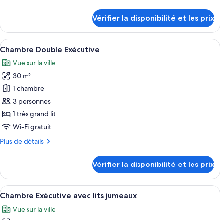
de
Clarke
détails
Vérifier la disponibilité et les prix
Quay
sur
le
type
Afficher
Une chambre d’hôtel avec un grand lit
4
de
Chambre Double Exécutive
toutes
chambre
Vue sur la ville
Select
les
Clarke
30 m²
photos
Quay
pour
1 chambre
ce
3 personnes
type
1 très grand lit
de
Wi-Fi gratuit
chambre :
Plus
Plus de détails
Chambre
de
Double
détails
Vérifier la disponibilité et les prix
Exécutive
sur
le
type
Afficher
Une chambre d’hôtel avec deux lits, une
4
de
Chambre Exécutive avec lits jumeaux
toutes
chambre
Vue sur la ville
Chambre
les