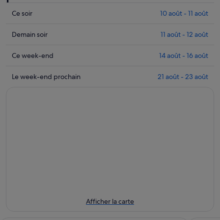
Consulter
Ce soir
10 août - 11 août
les
prix
Consulter
Demain soir
11 août - 12 août
près
les
de
prix
Consulter
Ce week-end
14 août - 16 août
Musée
près
les
Porsche
de
prix
Consulter
Le week-end prochain
21 août - 23 août
pour
Musée
près
les
cette
Porsche
de
prix
nuit,
pour
Musée
près
10
demain
Porsche
de
août
soir,
pour
Musée
-
11
ce
Porsche
11
août
week-
pour
août
-
end,
le
12
14
prochain
août
août
week-
-
end,
16
21
Afficher la carte
août
août