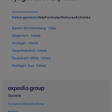
Hébergements
Vols
Formules
Voitures
Activités
Baden-Württemberg : Villas
Degerloch : hôtels
Stuttgart : hôtels
Hauptbahnhof : hôtels
Feuerbach-Mitte : hôtels
Stuttgart-Sud : hôtels
Esslingen : hôtels
Eglosheim : hôtels
Musée Mercedes Benz : hôtels à proximité
Ditzingen : hôtels
Société
Baden-Württemberg : hôtels Hôtels avec piscine
À propos d’Expedia Group
Baden-Württemberg : Agrotourisme
Emplois