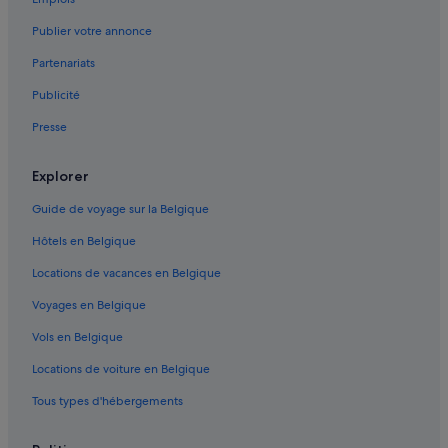
Mercedes-Benz Arena : hôtels à proximité
Publier votre annonce
Stuttgart : hôtels Hôtels pas chers
Partenariats
Rohr : hôtels
Publicité
Leonberg : hôtels
Presse
Feuersee : hôtels
Ludwigsburg : hôtels
Explorer
Musée Porsche : hôtels à proximité
Guide de voyage sur la Belgique
Bad Cannstatt : hôtels
Hôtels en Belgique
Korntal-Münchingen : hôtels
Locations de vacances en Belgique
Lemberg/Föhrich : hôtels
Voyages en Belgique
Stuttgart : hôtels Hôtels avec piscine
Vols en Belgique
Weinstadt : hôtels
Locations de voiture en Belgique
Leonberg : hôtels Hôtels avec spa
Tous types d'hébergements
Baden-Württemberg : Gîtes
Vogelsang : hôtels