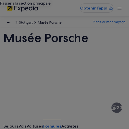
Passer à la section principale
Obtenir l’appli
Planifier mon voyage
Stuttgart
Musée Porsche
Musée Porsche
Photos
de
Musée
23
Porsche
Séjours
Vols
Voitures
Formules
Activités