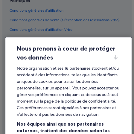
Politiques
Stuttgart : Auberges de jeunesse
Conditions générales d’utilisation
Leinfelden-Echterdingen : hôtels
Conditions générales de vente (à l’exception des réservations Vrbo)
Conditions générales d’utilisation Vrbo
Accessibilité
Nous prenons à coeur de protéger
Protection des données
vos données
Cookies
Mentions légales / Nous contacter
Notre organisation et ses
16
partenaires stockent et/ou
accèdent à des informations, telles que les identifiants
Directives de contenu et signalement de contenus
uniques de cookies pour traiter les données
personnelles, sur un appareil. Vous pouvez accepter ou
Aide
gérer vos préférences en cliquant ci-dessous ou à tout
moment sur la page de la politique de confidentialité.
Assistance
Ces préférences seront signalées à nos partenaires et
Modifier ou annuler votre réservation
n’affecteront pas les données de navigation.
Processus et délais de remboursement
Nos équipes ainsi que nos partenaires
externes, traitent des données selon les
Réserver un vol en utilisant un crédit de la compagnie aérienne