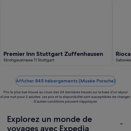
-
Premier Inn Stuttgart Zuffenhausen
Rioca St
23
août
Premier Inn Stuttgart Zuffenhausen
Rioca
Strohgaustrasse 11 Stuttgart
Salzwie
Afficher 845 hébergements (Musée Porsche)
Prix le plus bas trouvé au cours des 24 dernières heures sur la base d’un séjour
d’une nuit pour 2 adultes. Les prix et la disponibilité sont susceptibles de changer.
D’autres conditions peuvent s’appliquer.
Explorez un monde de
voyages avec Expedia