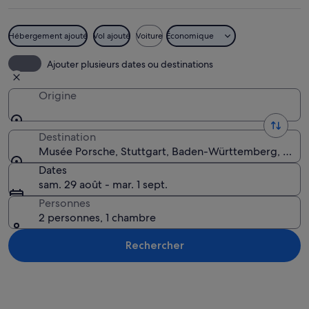
Hébergement ajouté
Vol ajouté
Voiture
Économique
Une Porsche décapotable ancienne av
Ajouter plusieurs dates ou destinations
Origine
Destination
Musée Porsche, Stuttgart, Baden-Württemberg, Alle
Dates
sam. 29 août - mar. 1 sept.
Personnes
2 personnes, 1 chambre
Rechercher
Explorer la carte