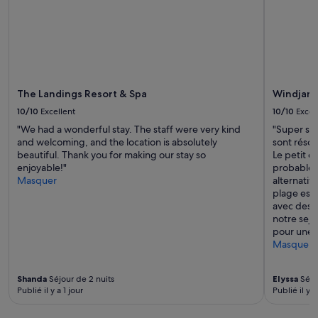
d
R
é
o
j
d
e
n
u
a
n
y
e
B
The Landings Resort & Spa
Windjamm
r
a
e
y
10/10
Excellent
10/10
Excel
s
,
"We had a wonderful stay. The staff were very kind
"Super sé
t
à
and welcoming, and the location is absolutely
sont résol
p
5
beautiful. Thank you for making our stay so
Le petit d
a
m
enjoyable!"
probableme
y
i
Masquer
alternativ
a
n
plage est 
n
u
avec des a
t
t
notre sejo
a
e
pour une l
l
s
Masquer
a
d
c
e
a
l
Shanda
Séjour de 2 nuits
Elyssa
Séjou
r
a
Publié il y a 1 jour
Publié il y a
t
r
e
o