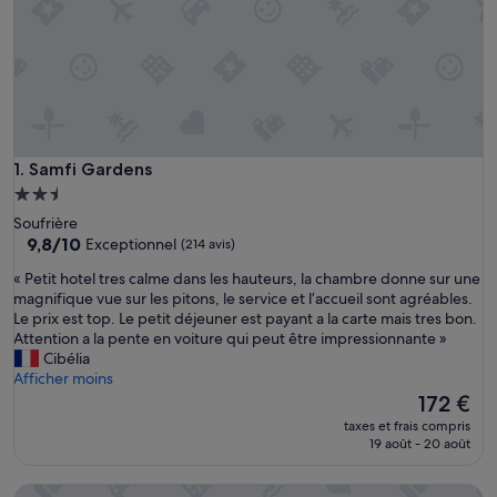
Samfi Gardens
1. Samfi Gardens
Hébergement
2.5 étoiles
Soufrière
9.8
9,8/10
Exceptionnel
(214 avis)
sur
«
« Petit hotel tres calme dans les hauteurs, la chambre donne sur une
10,
P
magnifique vue sur les pitons, le service et l’accueil sont agréables.
Exceptionnel,
e
Le prix est top. Le petit déjeuner est payant a la carte mais tres bon.
(214 avis)
t
Attention a la pente en voiture qui peut être impressionnante »
i
Cibélia
t
Afficher moins
h
Le
172 €
o
nouveau
taxes et frais compris
t
prix
19 août - 20 août
e
est
l
de
Seaview Apartel