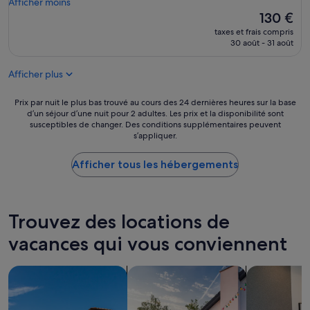
o
Afficher moins
(18 avis)
r
ô
o
Le
130 €
v
t
m
nouveau
i
e
taxes et frais compris
w
prix
c
30 août - 31 août
s
a
est
e
n
s
de
e
o
Afficher plus
c
130 €
t
u
l
l
s
e
Prix
Prix par nuit le plus bas trouvé au cours des 24 dernières heures sur la base
’
a
a
d’un séjour d’une nuit pour 2 adultes. Les prix et la disponibilité sont
par
a
t
susceptibles de changer. Des conditions supplémentaires peuvent
n
nuit
c
t
s’appliquer.
w
le
c
e
i
plus
u
n
t
Afficher tous les hébergements
bas
e
d
h
trouvé
i
a
a
au
l
i
l
cours
s
e
l
des
Trouvez des locations de
o
n
a
24 dernières
n
t
m
vacances qui vous conviennent
heures
t
.
e
sur
a
L
n
la
g
'
Rechercher des villas
Rechercher des maisons de vacances
Rechercher d
i
base
r
a
t
d’un
é
p
i
séjour
a
p