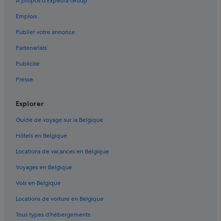
À propos d’Expedia Group
e
Castries : hôtels Hôtels de luxe
u
n
Emplois
M
Castries : hôtels Hôtels acceptant les animaux de compagnie
t
a
Publier votre annonce
e
l
Castries : Maisons de campagne
e
l
Partenariats
n
,
v
à
Publicité
o
1
i
5
Presse
t
/
u
2
Explorer
r
0
e
m
Guide de voyage sur la Belgique
q
i
u
n
Hôtels en Belgique
i
u
p
t
Locations de vacances en Belgique
e
e
u
Voyages en Belgique
s
t
d
Vols en Belgique
ê
e
t
l
Locations de voiture en Belgique
r
a
e
p
Tous types d'hébergements
i