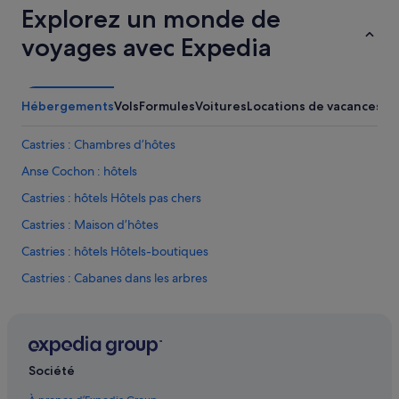
m
Explorez un monde de
u
a
t
voyages avec Expedia
i
e
s
p
t
r
r
i
Hébergements
Vols
Formules
Voitures
Locations de vacances
Ac
e
n
s
c
b
i
Castries : Chambres d’hôtes
o
p
n
Anse Cochon : hôtels
a
.
l
Castries : hôtels Hôtels pas chers
A
e
t
,
Castries : Maison d’hôtes
t
à
e
Castries : hôtels Hôtels-boutiques
1
n
0
Castries : Cabanes dans les arbres
t
m
i
i
Castries : Cabanes
o
n
n
Morne Fortune : hôtels
u
a
t
Castries : Appartements condo
l
e
Société
a
s
Castries : Appartement à louer
p
d