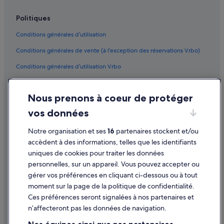
l
m
a
p
Politiques
g
r
e
e
Conditions générales d’utilisation
.
s
L
Conditions générales de vente (à l’exception des réservations Vrbo)
s
'
i
a
Conditions générales d’utilisation Vrbo
o
p
n
p
Accessibilité
n
a
Nous prenons à coeur de protéger
a
Protection des données
r
n
t
vos données
Cookies
t
e
e
m
Notre organisation et ses
16
partenaires stockent et/ou
Mentions légales / Nous contacter
»
e
accèdent à des informations, telles que les identifiants
n
Directives de contenu et signalement de contenus
uniques de cookies pour traiter les données
t
e
personnelles, sur un appareil. Vous pouvez accepter ou
Aide
s
gérer vos préférences en cliquant ci-dessous ou à tout
t
moment sur la page de la politique de confidentialité.
Assistance
p
Ces préférences seront signalées à nos partenaires et
r
Modifier ou annuler votre réservation
o
n’affecteront pas les données de navigation.
p
Processus et délais de remboursement