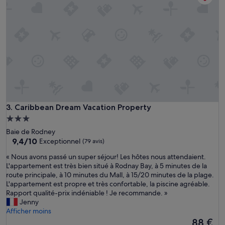
l
a
c
h
a
m
b
r
e
d
o
n
Caribbean Dream Vacation Property
3. Caribbean Dream Vacation Property
n
e
Hébergement
s
3.0 étoiles
Baie de Rodney
u
9.4
9,4/10
Exceptionnel
(79 avis)
r
sur
u
«
« Nous avons passé un super séjour! Les hôtes nous attendaient.
10,
n
N
L'appartement est très bien situé à Rodnay Bay, à 5 minutes de la
Exceptionnel,
e
o
route principale, à 10 minutes du Mall, à 15/20 minutes de la plage.
(79 avis)
m
u
L'appartement est propre et très confortable, la piscine agréable.
a
s
Rapport qualité-prix indéniable ! Je recommande. »
g
a
Jenny
n
v
Afficher moins
i
o
Le
88 €