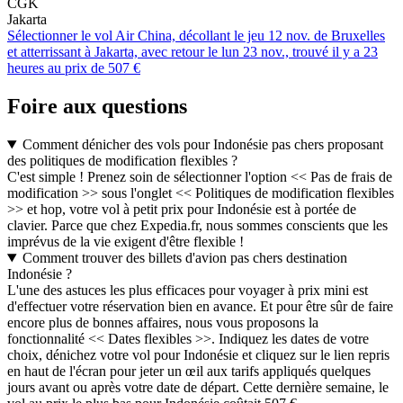
CGK
Jakarta
Sélectionner le vol Air China, décollant le jeu 12 nov. de Bruxelles
et atterrissant à Jakarta, avec retour le lun 23 nov., trouvé il y a 23
heures au prix de 507 €
Foire aux questions
Comment dénicher des vols pour Indonésie pas chers proposant
des politiques de modification flexibles ?
C'est simple ! Prenez soin de sélectionner l'option << Pas de frais de
modification >> sous l'onglet << Politiques de modification flexibles
>> et hop, votre vol à petit prix pour Indonésie est à portée de
clavier. Parce que chez Expedia.fr, nous sommes conscients que les
imprévus de la vie exigent d'être flexible !
Comment trouver des billets d'avion pas chers destination
Indonésie ?
L'une des astuces les plus efficaces pour voyager à prix mini est
d'effectuer votre réservation bien en avance. Et pour être sûr de faire
encore plus de bonnes affaires, nous vous proposons la
fonctionnalité << Dates flexibles >>. Indiquez les dates de votre
choix, dénichez votre vol pour Indonésie et cliquez sur le lien repris
en haut de l'écran pour jeter un œil aux tarifs appliqués quelques
jours avant ou après votre date de départ. Cette dernière semaine, le