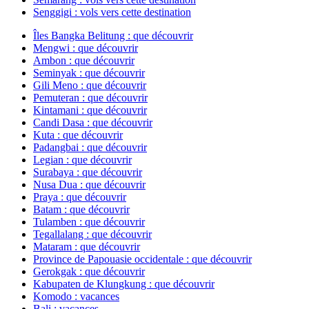
Senggigi : vols vers cette destination
Îles Bangka Belitung : que découvrir
Mengwi : que découvrir
Ambon : que découvrir
Seminyak : que découvrir
Gili Meno : que découvrir
Pemuteran : que découvrir
Kintamani : que découvrir
Candi Dasa : que découvrir
Kuta : que découvrir
Padangbai : que découvrir
Legian : que découvrir
Surabaya : que découvrir
Nusa Dua : que découvrir
Praya : que découvrir
Batam : que découvrir
Tulamben : que découvrir
Tegallalang : que découvrir
Mataram : que découvrir
Province de Papouasie occidentale : que découvrir
Gerokgak : que découvrir
Kabupaten de Klungkung : que découvrir
Komodo : vacances
Bali : vacances