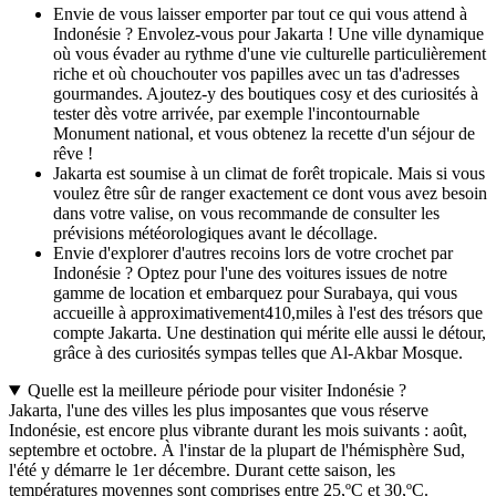
Envie de vous laisser emporter par tout ce qui vous attend à
Indonésie ? Envolez-vous pour Jakarta ! Une ville dynamique
où vous évader au rythme d'une vie culturelle particulièrement
riche et où chouchouter vos papilles avec un tas d'adresses
gourmandes. Ajoutez-y des boutiques cosy et des curiosités à
tester dès votre arrivée, par exemple l'incontournable
Monument national, et vous obtenez la recette d'un séjour de
rêve !
Jakarta est soumise à un climat de forêt tropicale. Mais si vous
voulez être sûr de ranger exactement ce dont vous avez besoin
dans votre valise, on vous recommande de consulter les
prévisions météorologiques avant le décollage.
Envie d'explorer d'autres recoins lors de votre crochet par
Indonésie ? Optez pour l'une des voitures issues de notre
gamme de location et embarquez pour Surabaya, qui vous
accueille à approximativement410,miles à l'est des trésors que
compte Jakarta. Une destination qui mérite elle aussi le détour,
grâce à des curiosités sympas telles que Al-Akbar Mosque.
Quelle est la meilleure période pour visiter Indonésie ?
Jakarta, l'une des villes les plus imposantes que vous réserve
Indonésie, est encore plus vibrante durant les mois suivants : août,
septembre et octobre. À l'instar de la plupart de l'hémisphère Sud,
l'été y démarre le 1er décembre. Durant cette saison, les
températures moyennes sont comprises entre 25,ºC et 30,ºC.