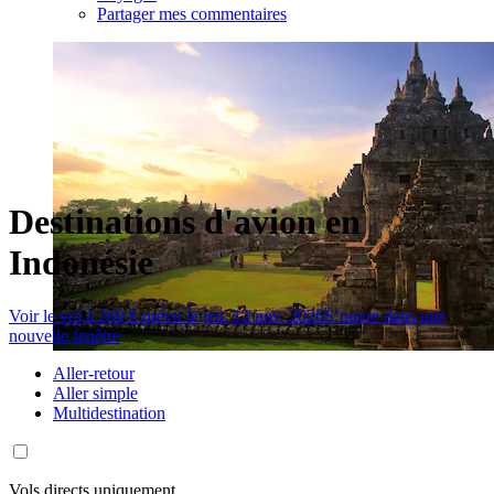
Partager mes commentaires
Destinations d'avion en
Indonésie
Voir le vol à 260 € prévu le jeu. 12 nov. 2026
S’ouvre dans une
nouvelle fenêtre
Aller-retour
Aller simple
Multidestination
Vols directs uniquement