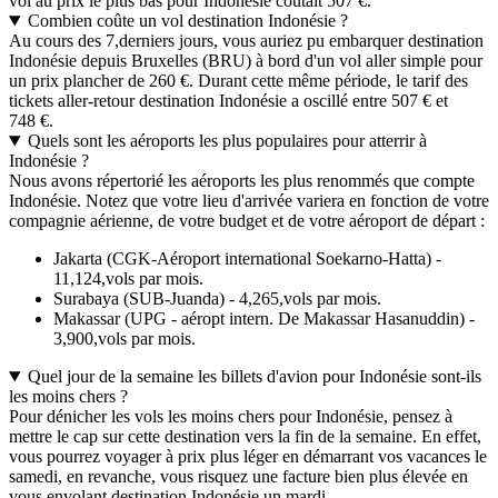
vol au prix le plus bas pour Indonésie coûtait 507 €.
Combien coûte un vol destination Indonésie ?
Au cours des 7,derniers jours, vous auriez pu embarquer destination
Indonésie depuis Bruxelles (BRU) à bord d'un vol aller simple pour
un prix plancher de 260 €. Durant cette même période, le tarif des
tickets aller-retour destination Indonésie a oscillé entre 507 € et
748 €.
Quels sont les aéroports les plus populaires pour atterrir à
Indonésie ?
Nous avons répertorié les aéroports les plus renommés que compte
Indonésie. Notez que votre lieu d'arrivée variera en fonction de votre
compagnie aérienne, de votre budget et de votre aéroport de départ :
Jakarta (CGK-Aéroport international Soekarno-Hatta) -
11,124,vols par mois.
Surabaya (SUB-Juanda) - 4,265,vols par mois.
Makassar (UPG - aéropt intern. De Makassar Hasanuddin) -
3,900,vols par mois.
Quel jour de la semaine les billets d'avion pour Indonésie sont-ils
les moins chers ?
Pour dénicher les vols les moins chers pour Indonésie, pensez à
mettre le cap sur cette destination vers la fin de la semaine. En effet,
vous pourrez voyager à prix plus léger en démarrant vos vacances le
samedi, en revanche, vous risquez une facture bien plus élevée en
vous envolant destination Indonésie un mardi.