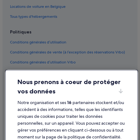
Couches : hôtels Hôtels avec restaurant
Locations de voiture en Belgique
Bourgogne : hôtels Hôtels-boutiques
Tous types d'hébergements
Moux-En-Morvan : Chalets
Politiques
Moux-En-Morvan : hôtels
Conditions générales d’utilisation
Vandenesse-En-Auxois : hôtels
Conditions générales de vente (à l’exception des réservations Vrbo)
Montceau-Et-Écharnant : Chambres d’hôtes
Conditions générales d’utilisation Vrbo
Couches : hôtels
Châteauneuf : Appartement à louer
Accessibilité
Nous prenons à coeur de protéger
Autun : hôtels 5 étoiles
Protection des données
vos données
Chailly-Sur-Armançon : hôtels Hôtels de luxe
Cookies
Thorey-Sur-Ouche : Châteaux
Notre organisation et ses
16
partenaires stockent et/ou
Mentions légales / Nous contacter
accèdent à des informations, telles que les identifiants
Bourgogne : hôtels 5 étoiles
Directives de contenu et signalement de contenus
uniques de cookies pour traiter les données
Chissey-En-Morvan : Chambres d’hôtes
personnelles, sur un appareil. Vous pouvez accepter ou
Aide
Saint-Forgeot : Châteaux
gérer vos préférences en cliquant ci-dessous ou à tout
moment sur la page de la politique de confidentialité.
Bourgogne : Agrotourisme
Assistance