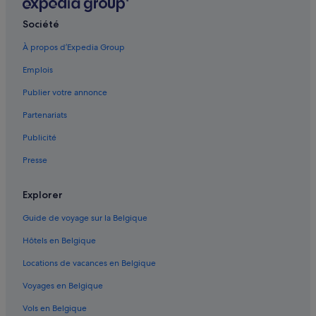
Bourgogne : Gîtes
Société
Alligny-En-Morvan : Gîtes
À propos d’Expedia Group
Côte de Beaune : hôtels Hôtels avec parking
Emplois
Étang-Sur-Arroux : hôtels
Publier votre annonce
Épinac : Châteaux
Partenariats
Bourgogne : hôtels Hôtels romantiques
Publicité
Arnay-Le-Duc : hôtels Hôtels avec restaurant
Presse
Saint-Léger-Sous-Beuvray : Lodges
Créancey : hôtels
Explorer
Arnay-Le-Duc : hôtels
Guide de voyage sur la Belgique
Autun : hôtels
Hôtels en Belgique
Dezize-Lès-Maranges : Auberges
Locations de vacances en Belgique
Lacanche : hôtels
Voyages en Belgique
Viévy : hôtels
Vols en Belgique
Épinac : hôtels 4 étoiles