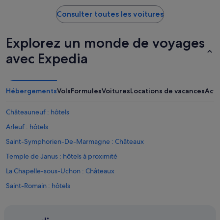
Consulter toutes les voitures
Explorez un monde de voyages
avec Expedia
Hébergements
Vols
Formules
Voitures
Locations de vacances
Acti
Châteauneuf : hôtels
Arleuf : hôtels
Saint-Symphorien-De-Marmagne : Châteaux
Temple de Janus : hôtels à proximité
La Chapelle-sous-Uchon : Châteaux
Saint-Romain : hôtels
Lac de Chamboux : hôtels à proximité
Saulieu : hôtels