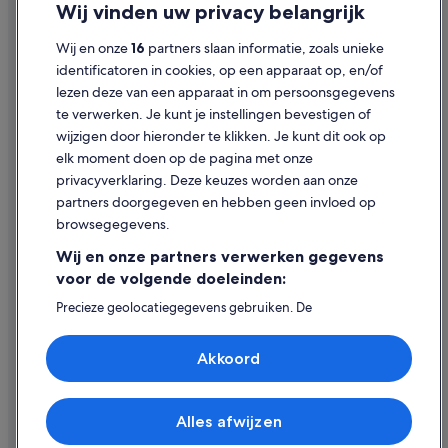
Wij vinden uw privacy belangrijk
Cookies
Wij en onze
16
partners slaan informatie, zoals unieke
Juridische informatie/Contact
identificatoren in cookies, op een apparaat op, en/of
Inhoudsrichtlijnen en inhoud rapporteren
lezen deze van een apparaat in om persoonsgegevens
te verwerken. Je kunt je instellingen bevestigen of
Hulp
wijzigen door hieronder te klikken. Je kunt dit ook op
elk moment doen op de pagina met onze
Ondersteuning
privacyverklaring. Deze keuzes worden aan onze
Je boeking wijzigen of annuleren
partners doorgegeven en hebben geen invloed op
browsegegevens.
Restitutieproces en tijdsbestek
Wij en onze partners verwerken gegevens
Boek een vlucht met airlinetegoed
voor de volgende doeleinden:
Internationale reisdocumenten
Precieze geolocatiegegevens gebruiken. De
apparaatkenmerken actief scannen ter identificatie.
Informatie op een apparaat opslaan en/of openen.
Akkoord
Gepersonaliseerde advertenties en content, advertentie-
en contentmetingen, doelgroepenonderzoek en
ontwikkeling van diensten.
Expedia, Inc. is niet verantwoordelijk voor de inhoud op externe
websites.
Partnerlijst (derden)
Alles afwijzen
© 2026 Expedia, Inc. - een bedrijf van Expedia Group. Alle rechten
voorbehouden. Expedia en het Expedia-logo zijn handelsmerken of