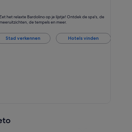
ardolino
Zet het relaxte Bardolino op je lijstje! Ontdek de spa's, de
taat bekend om Meren, Spa's en (Veer)boten
meeruitzichten, de tempels en meer.
Stad verkennen
Hotels vinden
eto