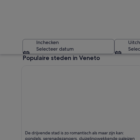
Inchecken
Uitc
Selecteer datum
Sele
Populaire steden in Veneto
Een rivier die doo
Venetië
De drijvende stad is zo romantisch als maar zijn kan:
Staat bekend om (Motor)bootvaren, Kathedralen en
gondels, serenadezangers, duizelingwekkende paleizen