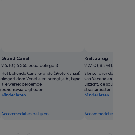
Grand Canal
Rialtobrug
9.6/10 (16.365 beoordelingen)
9.2/10 (18.394 beoordeling
Het bekende Canal Grande (Grote Kanaal)
Slenter over de iconische 
e
slingert door Venetië en brengt je bij bijna
van Venetië en geniet van
alle wereldberoemde
uitzicht, de souvenirwinkel
g
bezienswaardigheden .
straatartiesten.
Minder lezen
Minder lezen
Accommodaties bekijken
Accommodaties bekijken