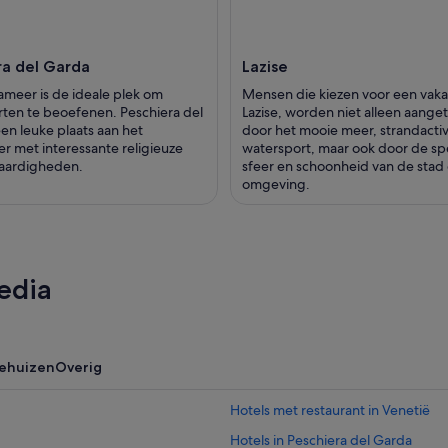
ra del Garda
Lazise
meer is de ideale plek om
Mensen die kiezen voor een vakan
ten te beoefenen. Peschiera del
Lazise, worden niet alleen aange
een leuke plaats aan het
door het mooie meer, strandactiv
 met interessante religieuze
watersport, maar ook door de sp
aardigheden.
sfeer en schoonheid van de stad
omgeving.
edia
iehuizen
Overig
Hotels met restaurant in Venetië
Hotels in Peschiera del Garda