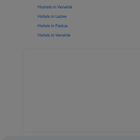
Hostels in Venetië
Hotels in Lazise
Hotels in Padua
Hotels in Venetië
Hotels met 5 sterren in Vicenza
Hotels met 4 sterren in Venetië
Hotels met wijngaard in Verona
Appartementen in Cortina d'Ampezzo
Appartementen in Venetië
Hotels met 5 sterren in Bibione