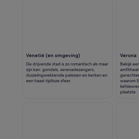
Venetië (en omgeving)
Verona
De drijvende stad is zo romantisch als maar
Bekijk ee
zijn kan: gondels, serenadezangers,
amfitheate
duizelingwekkende paleizen en kerken en
gerechten
een haast tijdloze sfeer.
waarom S
liefdesve
plaatste.