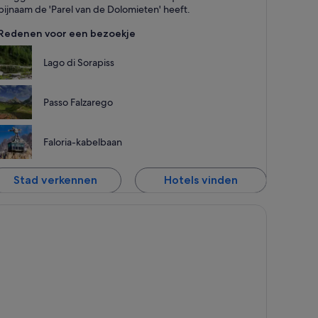
ergen en Wandelen
bijnaam de 'Parel van de Dolomieten' heeft.
Redenen voor een bezoekje
Lago di Sorapiss
Passo Falzarego
Faloria-kabelbaan
Stad verkennen
Hotels vinden