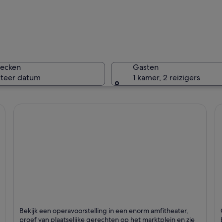
Een fonte
hecken
Gasten
cteer datum
1 kamer, 2 reizigers
Een brug 
r een dichtbebouwd stadspark stroomt, met historische architectuur, een opv
Verona
C
Bekijk een operavoorstelling in een enorm amfitheater,
Staat bekend om Historisch, Operagebouw en Cafés
S
proef van plaatselijke gerechten op het marktplein en zie