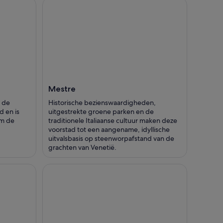
Mestre
n de
Historische bezienswaardigheden,
 en is
uitgestrekte groene parken en de
am de
traditionele Italiaanse cultuur maken deze
voorstad tot een aangename, idyllische
uitvalsbasis op steenworpafstand van de
grachten van Venetië.