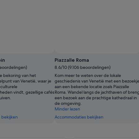
in
Piazzalle Roma
beoordelingen)
8.6/10 (9.106 beoordelingen)
ze bekoring van het
Kom meer te weten over de lokale
lpunt van Venetië, waar je
geschiedenis van Venetië met een bezoekj
culturele
aan een bekende locatie zoals Piazzalle
eden vindt, gezellige cafés
Roma. Wandel langs de jachthaven of bren
uiven.
een bezoek aan de prachtige kathedraal in
de omgeving.
Minder lezen
bekijken
Accommodaties bekijken