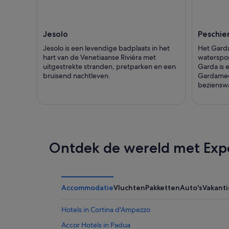
Jesolo
Peschie
Jesolo is een levendige badplaats in het
Het Garda
hart van de Venetiaanse Rivièra met
waterspor
uitgestrekte stranden, pretparken en een
Garda is 
bruisend nachtleven.
Gardameer
beziensw
Ontdek de wereld met Exp
Accommodatie
Vluchten
Pakketten
Auto's
Vakant
Hotels in Cortina d'Ampezzo
Accor Hotels in Padua