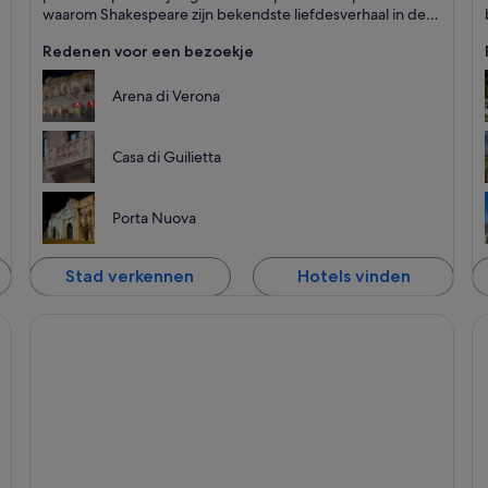
B
waarom Shakespeare zijn bekendste liefdesverhaal in deze
middeleeuwse stad plaatste.
Redenen voor een bezoekje
Arena di Verona
Casa di Guilietta
Porta Nuova
Stad verkennen
Hotels vinden