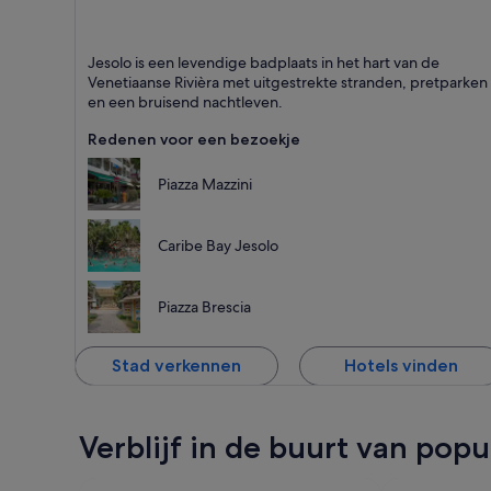
Jesolo
Jesolo is een levendige badplaats in het hart van de
Staat bekend om Kaas, Waterparken en Aquariums
Venetiaanse Rivièra met uitgestrekte stranden, pretparken
en een bruisend nachtleven.
Redenen voor een bezoekje
Piazza Mazzini
Caribe Bay Jesolo
Piazza Brescia
Stad verkennen
Hotels vinden
Verblijf in de buurt van po