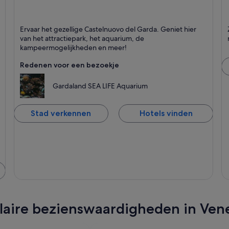
Castelnuovo del Garda
B
Ervaar het gezellige Castelnuovo del Garda. Geniet hier
Staat bekend om Vriendelijke mensen,
S
van het attractiepark, het aquarium, de
Gezinsvriendelijk en Meren
kampeermogelijkheden en meer!
Redenen voor een bezoekje
Gardaland SEA LIFE Aquarium
Stad verkennen
Hotels vinden
pulaire bezienswaardigheden in Ven