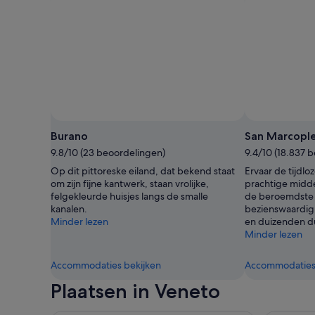
Burano
San Marcople
9.8/10 (23 beoordelingen)
9.4/10 (18.837 
Op dit pittoreske eiland, dat bekend staat
Ervaar de tijdlo
om zijn fijne kantwerk, staan vrolijke,
prachtige midde
felgekleurde huisjes langs de smalle
de beroemdste 
kanalen.
bezienswaardigh
Minder lezen
en duizenden d
Minder lezen
Accommodaties bekijken
Accommodaties 
Plaatsen in Veneto