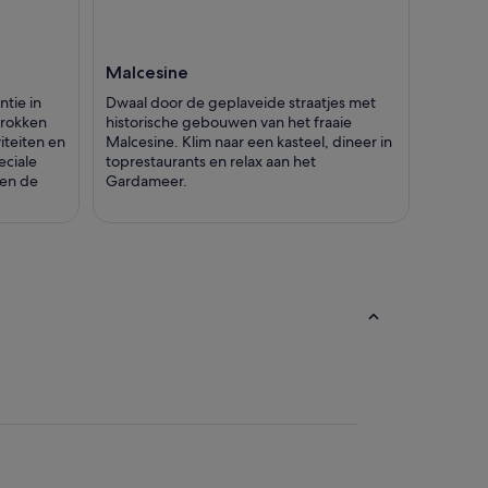
Malcesine
tie in
Dwaal door de geplaveide straatjes met
trokken
historische gebouwen van het fraaie
iteiten en
Malcesine. Klim naar een kasteel, dineer in
eciale
toprestaurants en relax aan het
 en de
Gardameer.