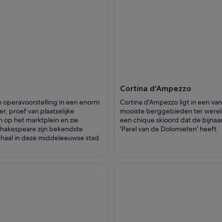
Cortina d'Ampezzo
n operavoorstelling in een enorm
Cortina d'Ampezzo ligt in een va
r, proef van plaatselijke
mooiste berggebieden ter wereld
 op het marktplein en zie
een chique skioord dat de bijna
hakespeare zijn bekendste
'Parel van de Dolomieten' heeft.
rhaal in deze middeleeuwse stad