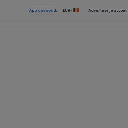
•
App openen
EUR
Adverteer je accom