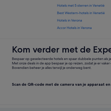
Hotels met 5 sterren in Venetië
Best Western-hotels in Venetië
Hotels in Verona
Accor Hotels in Verona
Hotels in Bardolino
B&B in Venetië
Kom verder met de Exp
Nh Hotels in Treviso
Hotels met zwembad in Verona
Bespaar op geselecteerde hotels en spaar dubbele punten als je
Met onze deals in de app bespaar je op reizen, zodat je er vaker 
Hotels met zwembad in Venetië
Bovendien beheer je alles terwijl je onderweg bent.
Scan de QR-code met de camera van je apparaat en