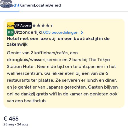
107+
Overzicht
Kamers
Locatie
Beleid
4.5-
Luxe
VIP Access
sterrenaccommodatie
Uitzonderlijk
1.005 beoordelingen
9,8
Hotel met een luxe stijl en een boetiekstijl in de
zakenwijk
Geniet van 2 koffiebars/cafés, een
droogkuis/wasserijservice en 2 bars bij The Tokyo
Spa
Station Hotel. Neem de tijd om te ontspannen in het
wellnesscentrum. Ga lekker eten bij een van de 6
restaurants ter plaatse. Ze serveren er lunch en diner,
en je geniet er van Japanse gerechten. Gasten blijven
online dankzij gratis wifi in de kamer en genieten ook
van een healthclub.
De
€ 455
huidige
23 aug - 24 aug
prijs