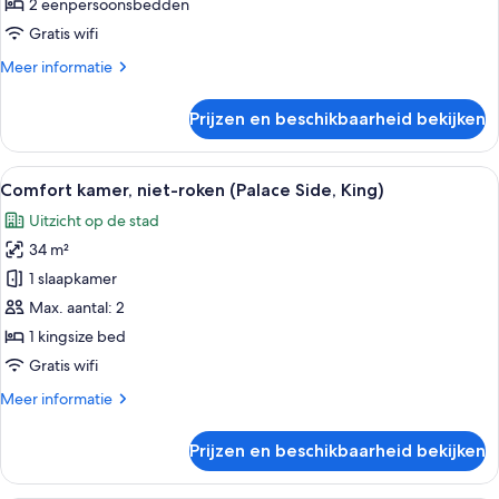
eenpersoonsbedden,
2 eenpersoonsbedden
niet-
Gratis wifi
roken,
Meer
Meer informatie
uitzicht
details
op
over
Prijzen en beschikbaarheid bekijken
Superior
de
Twin
stad
kamer,
Alle
Een hotelkamer met een groot bed, een
(Palace
6
2
Comfort kamer, niet-roken (Palace Side, King)
foto's
Side)
eenpersoonsbedden,
Uitzicht op de stad
niet-
voor
laden
roken,
34 m²
Comfort
uitzicht
kamer,
1 slaapkamer
op
niet-
de
Max. aantal: 2
stad
roken
1 kingsize bed
(Palace
(Palace
Gratis wifi
Side)
Side,
Meer
Meer informatie
King)
details
laden
over
Prijzen en beschikbaarheid bekijken
Comfort
kamer,
niet-