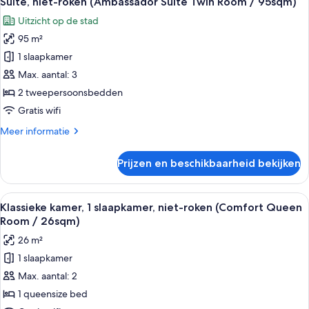
Suite, niet-roken (Ambassador Suite Twin Room / 95sqm)
foto's
Suite
Uitzicht op de stad
King,
voor
NS
95 m²
Suite,
/
niet-
1 slaapkamer
95sqm)
roken
Max. aantal: 3
(Ambassador
2 tweepersoonsbedden
Suite
Gratis wifi
Twin
Meer
Meer informatie
Room
details
/
over
Prijzen en beschikbaarheid bekijken
95sqm)
Suite,
niet-
laden
roken
Alle
Een hotelkamer met een groot bed, een
5
(Ambassador
Klassieke kamer, 1 slaapkamer, niet-roken (Comfort Queen
foto's
Suite
Room / 26sqm)
Twin
voor
26 m²
Room
Klassieke
/
1 slaapkamer
kamer,
95sqm)
Max. aantal: 2
1
slaapkamer,
1 queensize bed