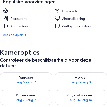
Populaire voorzieningen
is
€ 455
Spa
Gratis wifi
Restaurant
Airconditioning
Sportschool
Ontbijt beschikbaar
Alles bekijken
Kameropties
Controleer de beschikbaarheid voor deze
datums
De beschikbaarheid controleren voor vanavond aug 6 - aug 7
De beschikbaarheid controler
Vandaag
Morgen
aug 6 - aug 7
aug 7 - aug 8
De beschikbaarheid controleren voor dit weekend aug 7 - aug
De beschikbaarheid controler
Dit weekend
Volgend weekend
aug 7 - aug 9
aug 14 - aug 16