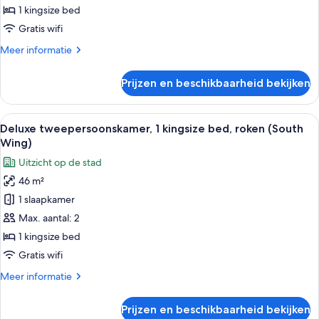
1 kingsize bed
1
kingsize
Gratis wifi
bed,
Meer
Meer informatie
niet-
details
over
roken,
Prijzen en beschikbaarheid bekijken
Superior
uitzicht
tweepersoonskamer,
op
1
Alle
Een hotelkamer met een groot bed, ee
1
de
kingsize
Deluxe tweepersoonskamer, 1 kingsize bed, roken (South
foto's
bed,
stad
Wing)
niet-
voor
(Palace
Uitzicht op de stad
roken,
Deluxe
Side)
uitzicht
46 m²
tweepersoonskamer,
op
laden
1 slaapkamer
1
de
stad
kingsize
Max. aantal: 2
(Palace
bed,
1 kingsize bed
Side)
roken
Gratis wifi
(South
Meer
Meer informatie
Wing)
details
laden
over
Prijzen en beschikbaarheid bekijken
Deluxe