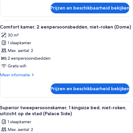
over
Prijzen en beschikbaarheid bekijken
Suite,
niet-
roken
Alle
Een hotelkamer met een groot bed, een
1
(Imperial)
Comfort kamer, 2 eenpersoonsbedden, niet-roken (Dome)
foto's
30 m²
voor
1 slaapkamer
Comfort
kamer,
Max. aantal: 2
2
2 eenpersoonsbedden
eenpersoonsbedden,
Gratis wifi
niet-
Meer
Meer informatie
roken
details
(Dome)
over
Prijzen en beschikbaarheid bekijken
Comfort
laden
kamer,
2
Alle
Hotelkamer met een groot bed, een bu
1
eenpersoonsbedden,
Superior tweepersoonskamer, 1 kingsize bed, niet-roken,
foto's
niet-
uitzicht op de stad (Palace Side)
roken
voor
1 slaapkamer
(Dome)
Superior
Max. aantal: 2
tweepersoonskamer,