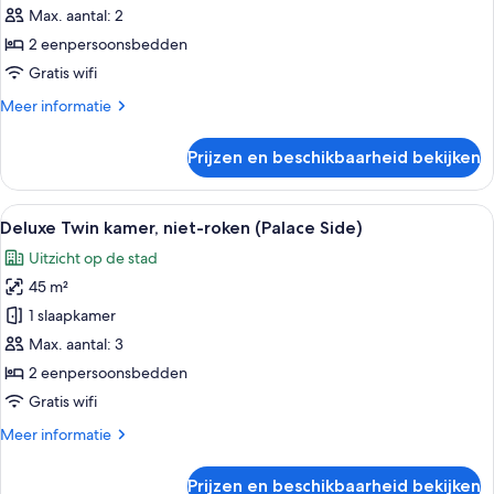
kamer,
Max. aantal: 2
niet-
2 eenpersoonsbedden
roken
Gratis wifi
(Palace
Meer
Meer informatie
Side)
details
laden
over
Prijzen en beschikbaarheid bekijken
Comfort
Twin
kamer,
Alle
Een hotelkamer met twee bedden, een 
4
niet-
Deluxe Twin kamer, niet-roken (Palace Side)
foto's
roken
Uitzicht op de stad
(Palace
voor
Side)
45 m²
Deluxe
Twin
1 slaapkamer
kamer,
Max. aantal: 3
niet-
2 eenpersoonsbedden
roken
Gratis wifi
(Palace
Meer
Meer informatie
Side)
details
laden
over
Prijzen en beschikbaarheid bekijken
Deluxe