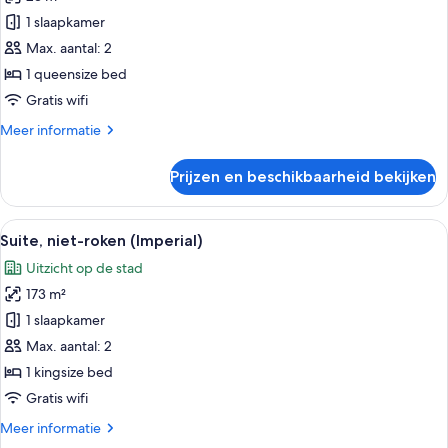
voor
1 slaapkamer
Klassieke
kamer,
Max. aantal: 2
niet-
1 queensize bed
roken
Gratis wifi
(Queen
Meer
Meer informatie
/
details
23sqm
over
Prijzen en beschikbaarheid bekijken
Klassieke
/
kamer,
No
niet-
Alle
Een hotelkamer met een groot bed, een 
view)
3
roken
Suite, niet-roken (Imperial)
foto's
laden
(Queen
Uitzicht op de stad
/
voor
23sqm
173 m²
Suite,
/
niet-
1 slaapkamer
No
roken
view)
Max. aantal: 2
(Imperial)
1 kingsize bed
laden
Gratis wifi
Meer
Meer informatie
details