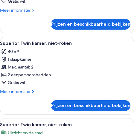
niet-
Gratis wifi
roken
Meer
Meer informatie
(Comfort
details
Queen
over
Prijzen en beschikbaarheid bekijken
Klassieke
Room
kamer,
/
1
Alle
Een hotelkamer met twee bedden, een 
26sqm)
7
slaapkamer,
Superior Twin kamer, niet-roken
foto's
niet-
laden
40 m²
roken
voor
(Comfort
1 slaapkamer
Superior
Queen
Twin
Max. aantal: 2
Room
kamer,
/
2 eenpersoonsbedden
26sqm)
niet-
Gratis wifi
roken
Meer
Meer informatie
laden
details
over
Prijzen en beschikbaarheid bekijken
Superior
Twin
kamer,
Alle
Een hotelkamer met twee bedden, een 
4
niet-
Superior Twin kamer, niet-roken
foto's
roken
Uitzicht op de stad