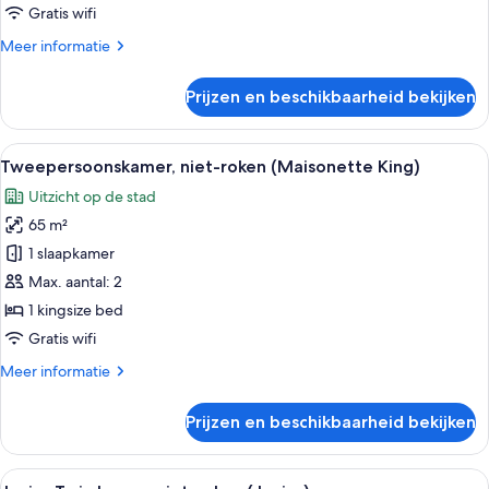
roken
Gratis wifi
(South
Meer
Meer informatie
Wing)
details
laden
over
Prijzen en beschikbaarheid bekijken
Premium
Twin
kamer,
Alle
Een ruime hal met een kamerbreed tapi
6
roken
Tweepersoonskamer, niet-roken (Maisonette King)
foto's
(South
Uitzicht op de stad
Wing)
voor
65 m²
Tweepersoonskamer,
niet-
1 slaapkamer
roken
Max. aantal: 2
(Maisonette
1 kingsize bed
King)
Gratis wifi
laden
Meer
Meer informatie
details
over
Prijzen en beschikbaarheid bekijken
Tweepersoonskamer,
niet-
roken
Alle
Een hotelkamer met twee bedden, een 
6
(Maisonette