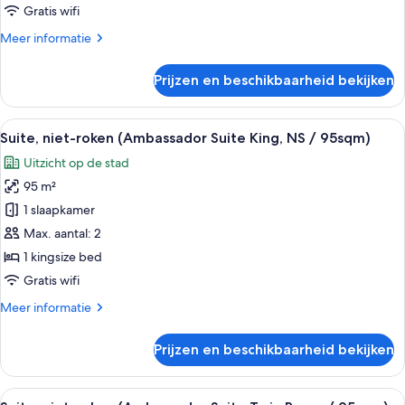
Suite
Gratis wifi
Twin
Meer
Meer informatie
Room
details
/120sqm)
over
Prijzen en beschikbaarheid bekijken
laden
Suite,
niet-
roken
Alle
Een hotelkamer met een groot bed, een
5
(Maisonette
Suite, niet-roken (Ambassador Suite King, NS / 95sqm)
foto's
Suite
Uitzicht op de stad
Twin
voor
Room
95 m²
Suite,
/120sqm)
niet-
1 slaapkamer
roken
Max. aantal: 2
(Ambassador
1 kingsize bed
Suite
Gratis wifi
King,
Meer
Meer informatie
NS
details
/
over
Prijzen en beschikbaarheid bekijken
95sqm)
Suite,
niet-
laden
roken
Alle
Hotelkamer met een groot bed, een tel
5
(Ambassador