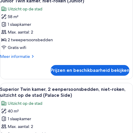
Junior Twin kamer, niet-roken (Junior)
foto's
King)
Uitzicht op de stad
voor
58 m²
Junior
Twin
1 slaapkamer
kamer,
Max. aantal: 2
niet-
2 tweepersoonsbedden
roken
Gratis wifi
(Junior)
Meer
Meer informatie
laden
details
over
Prijzen en beschikbaarheid bekijken
Junior
Twin
kamer,
Alle
Een hotelkamer met twee bedden, een 
6
niet-
Superior Twin kamer, 2 eenpersoonsbedden, niet-roken,
foto's
roken
uitzicht op de stad (Palace Side)
(Junior)
voor
Uitzicht op de stad
Superior
40 m²
Twin
1 slaapkamer
kamer,
2
Max. aantal: 2