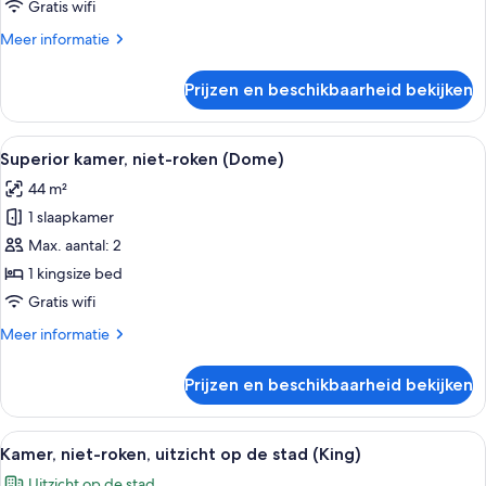
op
Gratis wifi
de
Meer
Meer informatie
stad
details
(Deluxe,
over
Prijzen en beschikbaarheid bekijken
Premium
Palace
kamer,
View)
niet-
Alle
Een hotelkamer met een groot bed, een
laden
3
roken,
Superior kamer, niet-roken (Dome)
foto's
uitzicht
44 m²
op
voor
de
1 slaapkamer
Superior
stad
kamer,
Max. aantal: 2
(Deluxe,
niet-
Palace
1 kingsize bed
View)
roken
Gratis wifi
(Dome)
Meer
Meer informatie
laden
details
over
Prijzen en beschikbaarheid bekijken
Superior
kamer,
niet-
Alle
Een hotelkamer met een groot bed, een
6
roken
Kamer, niet-roken, uitzicht op de stad (King)
foto's
(Dome)
Uitzicht op de stad