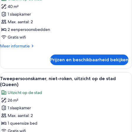
voor
40 m²
Superior
Twin
1 slaapkamer
kamer,
Max. aantal: 2
niet-
2 eenpersoonsbedden
roken
Gratis wifi
laden
Meer
Meer informatie
details
over
Prijzen en beschikbaarheid bekijken
Superior
Twin
kamer,
Alle
Een hotelkamer met een groot bed, een
5
niet-
Tweepersoonskamer, niet-roken, uitzicht op de stad
foto's
roken
(Queen)
voor
Uitzicht op de stad
Tweepersoonskamer,
26 m²
niet-
1 slaapkamer
roken,
uitzicht
Max. aantal: 2
op
1 queensize bed
de
Gratis wifi