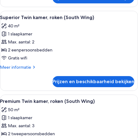
Twin
kamer,
Alle
Een hotelkamer met twee bedden, een 
5
niet-
Superior Twin kamer, roken (South Wing)
foto's
roken
40 m²
(Palace
voor
Side)
1 slaapkamer
Superior
Twin
Max. aantal: 2
kamer,
2 eenpersoonsbedden
roken
Gratis wifi
(South
Meer
Meer informatie
Wing)
details
laden
over
Prijzen en beschikbaarheid bekijken
Superior
Twin
kamer,
Alle
Een hotelkamer met twee bedden, een 
5
roken
Premium Twin kamer, roken (South Wing)
foto's
(South
50 m²
Wing)
voor
1 slaapkamer
Premium
Twin
Max. aantal: 3
kamer,
2 tweepersoonsbedden