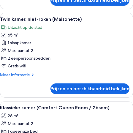
Prijzen en beschikbaarheid bekijken
Kamer,
laden
niet-
roken
Alle
Een hotelkamer met twee bedden, een
6
(Dome
Twin kamer, niet-roken (Maisonette)
foto's
Side,
Uitzicht op de stad
King)
voor
65 m²
Twin
kamer,
1 slaapkamer
niet-
Max. aantal: 2
roken
2 eenpersoonsbedden
(Maisonette)
Gratis wifi
laden
Meer
Meer informatie
details
over
Prijzen en beschikbaarheid bekijken
Twin
kamer,
niet-
Alle
Een hotelkamer met een groot bed, een
5
roken
Klassieke kamer (Comfort Queen Room / 26sqm)
foto's
(Maisonette)
26 m²
voor
Max. aantal: 2
Klassieke
kamer
1 queensize bed