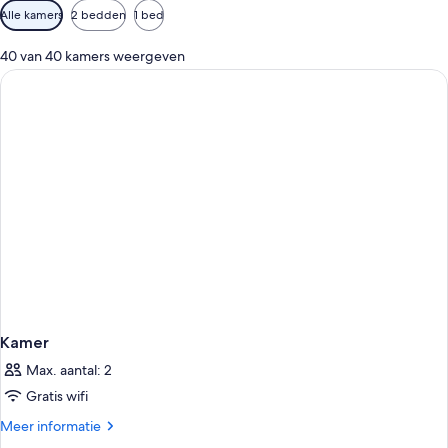
Beschikbare
Alle kamers
2 bedden
1 bed
filters
voor
40 van 40 kamers weergeven
kamers
Kamer
Max. aantal: 2
Gratis wifi
Meer
Meer informatie
details