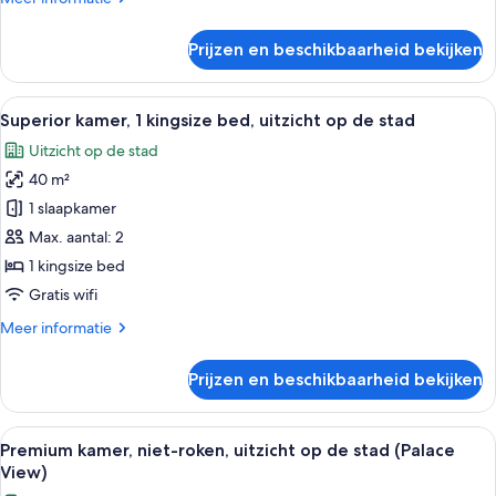
View,
details
Premium)
over
Prijzen en beschikbaarheid bekijken
laden
Deluxe
Twin
kamer,
Alle
Hotelkamer met een groot bed, bureau 
4
niet-
Superior kamer, 1 kingsize bed, uitzicht op de stad
foto's
roken
Uitzicht op de stad
(Palace
voor
View,
40 m²
Superior
Premium)
kamer,
1 slaapkamer
1
Max. aantal: 2
kingsize
1 kingsize bed
bed,
Gratis wifi
uitzicht
Meer
Meer informatie
op
details
de
over
Prijzen en beschikbaarheid bekijken
stad
Superior
kamer,
laden
1
Alle
Een hotelkamer met een groot bed, e
6
kingsize
Premium kamer, niet-roken, uitzicht op de stad (Palace
foto's
bed,
View)
uitzicht
voor