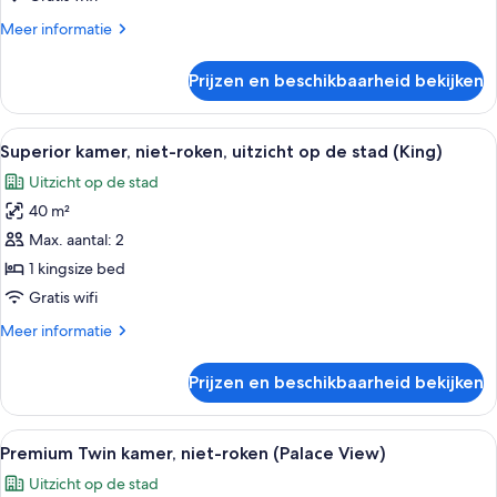
stad
Meer
Meer informatie
(Queen)
details
laden
over
Prijzen en beschikbaarheid bekijken
Tweepersoonskamer,
niet-
roken,
Alle
Hotelkamer met een groot bed, bureau 
5
uitzicht
Superior kamer, niet-roken, uitzicht op de stad (King)
foto's
op
Uitzicht op de stad
de
voor
stad
40 m²
Superior
(Queen)
kamer,
Max. aantal: 2
niet-
1 kingsize bed
roken,
Gratis wifi
uitzicht
Meer
Meer informatie
op
details
de
over
Prijzen en beschikbaarheid bekijken
Superior
stad
kamer,
(King)
niet-
Alle
Een hotelkamer met een groot bed, e
laden
5
roken,
Premium Twin kamer, niet-roken (Palace View)
foto's
uitzicht
Uitzicht op de stad
op
voor