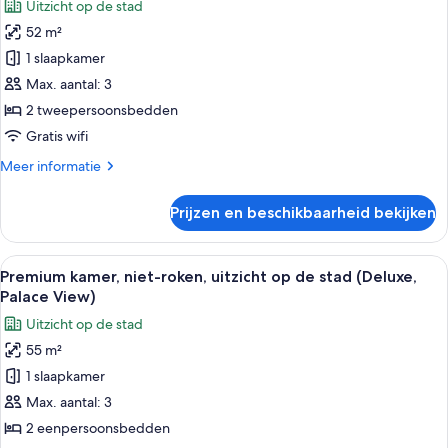
Uitzicht op de stad
op
Premium
de
52 m²
kamer,
stad
1 slaapkamer
niet-
roken,
Max. aantal: 3
uitzicht
2 tweepersoonsbedden
op
Gratis wifi
de
Meer
Meer informatie
stad
details
(Palace
over
Prijzen en beschikbaarheid bekijken
Premium
View)
kamer,
laden
niet-
Alle
Hotelkamer met twee bedden, een zith
5
roken,
Premium kamer, niet-roken, uitzicht op de stad (Deluxe,
foto's
uitzicht
Palace View)
op
voor
Uitzicht op de stad
de
Premium
stad
55 m²
kamer,
(Palace
1 slaapkamer
niet-
View)
roken,
Max. aantal: 3
uitzicht
2 eenpersoonsbedden