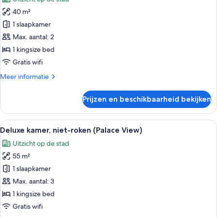
voor
40 m²
Kamer,
niet-
1 slaapkamer
roken,
Max. aantal: 2
uitzicht
1 kingsize bed
op
Gratis wifi
de
Meer
Meer informatie
stad
details
(King)
over
Prijzen en beschikbaarheid bekijken
laden
Kamer,
niet-
roken,
Alle
Een hotelkamer met een groot bed, een
5
uitzicht
Deluxe kamer, niet-roken (Palace View)
foto's
op
Uitzicht op de stad
de
voor
stad
55 m²
Deluxe
(King)
kamer,
1 slaapkamer
niet-
Max. aantal: 3
roken
1 kingsize bed
(Palace
Gratis wifi
View)