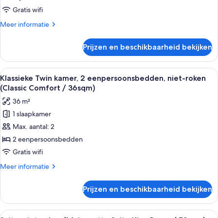
(Comfort
Gratis wifi
Queen
Meer
Meer informatie
Room
details
/
over
Prijzen en beschikbaarheid bekijken
Klassieke
26sqm)
kamer
laden
(Comfort
Alle
Klassieke Twin kamer, 2 eenpersoonsbe
6
Queen
Klassieke Twin kamer, 2 eenpersoonsbedden, niet-roken
foto's
Room
(Classic Comfort / 36sqm)
/
voor
36 m²
26sqm)
Klassieke
1 slaapkamer
Twin
Max. aantal: 2
kamer,
2
2 eenpersoonsbedden
eenpersoonsbedden,
Gratis wifi
niet-
Meer
Meer informatie
roken
details
(Classic
over
Prijzen en beschikbaarheid bekijken
Klassieke
Comfort
Twin
/
kamer,
Alle
Een hotelkamer met een televisie, een