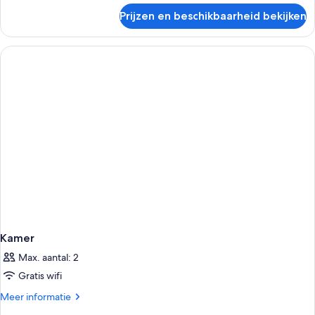
over
Prijzen en beschikbaarheid bekijken
Kamer
Kamer
Max. aantal: 2
Gratis wifi
Meer
Meer informatie
details