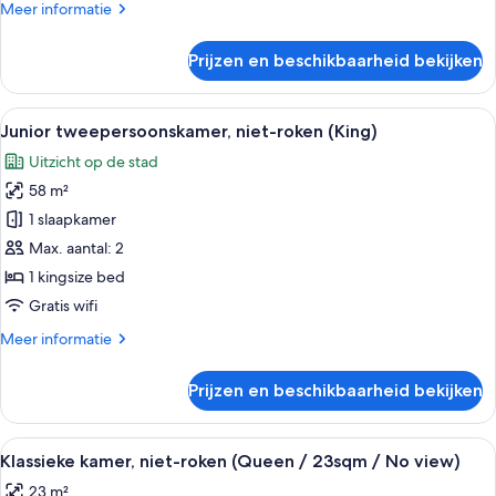
Meer
Meer informatie
laden
details
over
Prijzen en beschikbaarheid bekijken
Deluxe
kamer,
niet-
Alle
Een hotelkamer met een groot bed, een
5
roken
Junior tweepersoonskamer, niet-roken (King)
foto's
(Palace
Uitzicht op de stad
View)
voor
58 m²
Junior
tweepersoonskamer,
1 slaapkamer
niet-
Max. aantal: 2
roken
1 kingsize bed
(King)
Gratis wifi
laden
Meer
Meer informatie
details
over
Prijzen en beschikbaarheid bekijken
Junior
tweepersoonskamer,
niet-
Alle
Een hotelkamer met een groot bed, een
5
roken
Klassieke kamer, niet-roken (Queen / 23sqm / No view)
foto's
(King)
23 m²