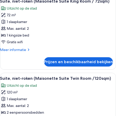
36sqm)
7
2
Suite, niet-roken (Maisonette Suite King Room / 72sqm)
foto's
eenpersoonsbedden,
laden
Uitzicht op de stad
niet-
voor
roken
72 m²
Suite,
(Classic
niet-
1 slaapkamer
Comfort
roken
/
Max. aantal: 2
36sqm)
(Maisonette
1 kingsize bed
Suite
Gratis wifi
King
Meer
Meer informatie
Room
details
/
over
Prijzen en beschikbaarheid bekijken
72sqm)
Suite,
niet-
laden
roken
Alle
Een hotelkamer met twee bedden, een k
3
(Maisonette
Suite, niet-roken (Maisonette Suite Twin Room /120sqm)
foto's
Suite
Uitzicht op de stad
King
voor
Room
120 m²
Suite,
/
niet-
1 slaapkamer
72sqm)
roken
Max. aantal: 2
(Maisonette
2 eenpersoonsbedden