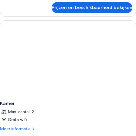
over
Prijzen en beschikbaarheid bekijken
Kamer
Kamer
Max. aantal: 2
Gratis wifi
Meer
Meer informatie
details