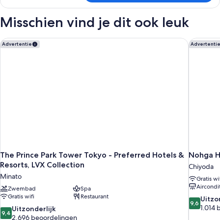
tweepersoonskamer,
1
Misschien vind je dit ook leuk
kingsize
bed,
roken
The Prince Park Tower Tokyo - Preferred Hotels & Resorts, LV
Nohga Ho
Advertentie
Advertenti
(South
Wing)
The Prince Park Tower Tokyo - Preferred Hotels &
Nohga H
Resorts, LVX Collection
Chiyoda
Minato
Gratis wi
Aircondi
Zwembad
Spa
Gratis wifi
Restaurant
9.6
Uitzo
9,6
van
1.014
9.4
Uitzonderlijk
9,4
10,
van
2.696 beoordelingen