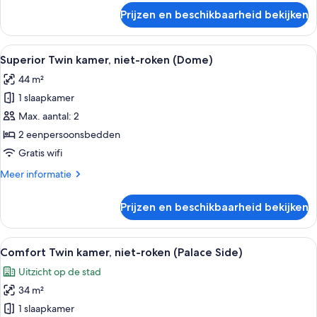
over
Prijzen en beschikbaarheid bekijken
Kamer
Alle
Een hotelkamer met een groot raam, tw
5
Superior Twin kamer, niet-roken (Dome)
foto's
44 m²
voor
1 slaapkamer
Superior
Twin
Max. aantal: 2
kamer,
2 eenpersoonsbedden
niet-
Gratis wifi
roken
Meer
Meer informatie
(Dome)
details
laden
over
Prijzen en beschikbaarheid bekijken
Superior
Twin
kamer,
Alle
Een hotelkamer met twee bedden, een 
6
niet-
Comfort Twin kamer, niet-roken (Palace Side)
foto's
roken
Uitzicht op de stad
(Dome)
voor
34 m²
Comfort
Twin
1 slaapkamer