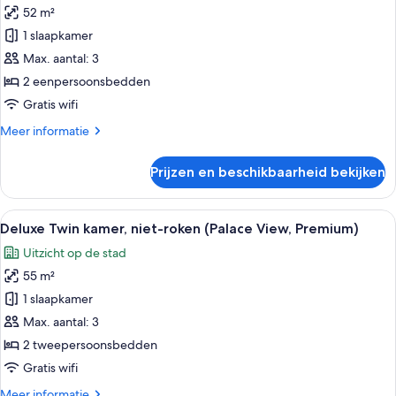
de
52 m²
Premium
stad
Twin
1 slaapkamer
(King)
kamer,
Max. aantal: 3
niet-
2 eenpersoonsbedden
roken
Gratis wifi
(Palace
Meer
Meer informatie
View)
details
laden
over
Prijzen en beschikbaarheid bekijken
Premium
Twin
kamer,
Alle
Hotelkamer met twee bedden, een zith
6
niet-
Deluxe Twin kamer, niet-roken (Palace View, Premium)
foto's
roken
Uitzicht op de stad
(Palace
voor
View)
55 m²
Deluxe
Twin
1 slaapkamer
kamer,
Max. aantal: 3
niet-
2 tweepersoonsbedden
roken
Gratis wifi
(Palace
Meer
Meer informatie