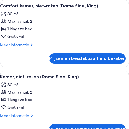
Alle
Een hotelkamer met een groot bed, een
6
roken
Comfort kamer, niet-roken (Dome Side, King)
foto's
(Palace
30 m²
Side,
voor
King)
Max. aantal: 2
Comfort
kamer,
1 kingsize bed
niet-
Gratis wifi
roken
Meer
Meer informatie
(Dome
details
Side,
over
Prijzen en beschikbaarheid bekijken
Comfort
King)
kamer,
laden
niet-
Alle
Een hotelkamer met een groot bed, een
6
roken
Kamer, niet-roken (Dome Side, King)
foto's
(Dome
30 m²
Side,
voor
King)
Max. aantal: 2
Kamer,
niet-
1 kingsize bed
roken
Gratis wifi
(Dome
Meer
Meer informatie
Side,
details
King)
over