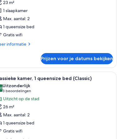
23 m²
1 slaapkamer
ueensize
Max. aantal: 2
ed
1 queensize bed
aden
Gratis wifi
er
er informatie
tails
er
Prijzen voor je datums bekijken
luxe
mer,
eettafel en grote ramen met uitzicht op de stad.
le
Een hotelkamer met een groot bed, een bureau
6
eensize
assieke kamer, 1 queensize bed (Classic)
oto's
ed
Uitzonderlijk
oor
,0
10,0 van 10
(3
3 beoordelingen
lassieke
beoordelingen)
Uitzicht op de stad
amer,
26 m²
Max. aantal: 2
ueensize
1 queensize bed
ed
Gratis wifi
lassic)