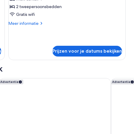
tweepersoonsbedden
2 tweepersoonsbedden
(Classic)
Gratis wifi
laden
Meer
Meer informatie
details
over
Familiekamer,
2
tweepersoonsbedden
n
Prijzen voor je datums bekijken
(Classic)
k
ibis Paris La Défense Esplanade
Hotel Le C
Advertentie
Advertentie