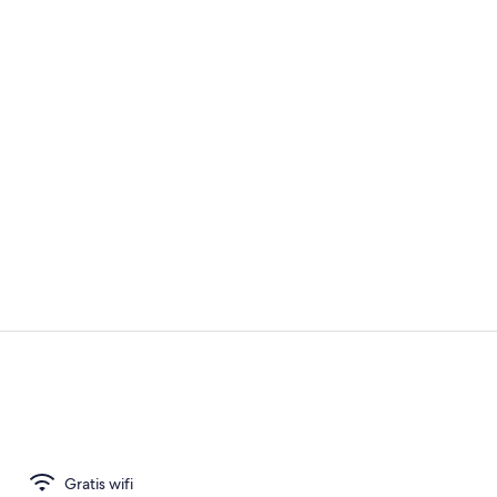
Video van a
Lakens van E
Gratis wifi