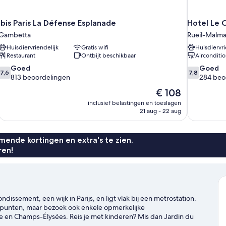
ibis Paris La Défense Esplanade
Hotel Le C
Gambetta
Rueil-Malma
Huisdiervriendelijk
Gratis wifi
Huisdiervri
Restaurant
Ontbijt beschikbaar
Airconditi
7.6
7.8
Goed
Goed
7,6
7,8
van
van
813 beoordelingen
284 beo
10,
10,
De
€ 108
Goed,
Goed,
prijs
inclusief belastingen en toeslagen
813
284
is
21 aug - 22 aug
beoordelingen
beoordelin
€ 108
ende kortingen en extra's te zien.
ren!
dissement, een wijk in Parijs, en ligt vlak bij een metrostation.
epunten, maar bezoek ook enkele opmerkelijke
en Champs-Élysées. Reis je met kinderen? Mis dan Jardin du
j het openbaar vervoer valt zeer in de smaak, met Metrostation