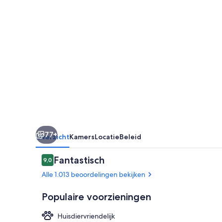
77+
Overzicht
Kamers
Locatie
Beleid
Beoordelingen
Fantastisch
9,0
9,0 op 10 –
Alle 1.013 beoordelingen bekijken
Populaire voorzieningen
Huisdiervriendelijk