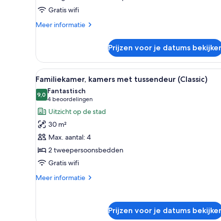
slaapbank
Gratis wifi
(Paris
View)
Meer
Meer informatie
laden
details
over
Prijzen voor je datums bekijke
Deluxe
suite,
1
Alle
Een hotelkamer met twee bedde
7
kingsize
Familiekamer, kamers met tussendeur (Classic)
foto's
bed
Fantastisch
met
voor
9,0
9,0 van 10
(4
4 beoordelingen
slaapbank
Familiekamer,
beoordelingen)
Uitzicht op de stad
(Paris
kamers
View)
30 m²
met
Max. aantal: 4
tussendeur
2 tweepersoonsbedden
(Classic)
Gratis wifi
laden
Meer
Meer informatie
details
over
Familiekamer,
Prijzen voor je datums bekijke
kamers