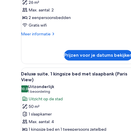
26 m²
2
Max. aantal: 2
eenpersoonsbedden
2 eenpersoonsbedden
laden
Gratis wifi
Meer
Meer informatie
details
over
Klassieke
kamer,
Prijzen voor je datums bekijke
2
eenpersoonsbedden
Alle
Een moderne hotelkamer met een
7
Deluxe suite, 1 kingsize bed met slaapbank (Paris
foto's
View)
voor
Uitzonderlijk
10,0
Deluxe
10,0 van 10
(1
1 beoordeling
suite,
beoordeling)
Uitzicht op de stad
1
50 m²
kingsize
1 slaapkamer
bed
Max. aantal: 4
met
1 kingsize bed en 1 tweepersoons zetelbed