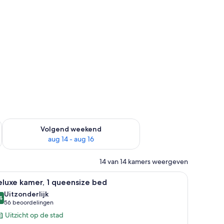
 dit weekend aug 7 - aug 9
De beschikbaarheid controleren voor volgend weekend aug 14
Volgend weekend
aug 14 - aug 16
14 van 14 kamers weergeven
rote spiegel en uitzicht op de stad.
le
Een hotelkamer met een groot bed, een bureau
7
luxe kamer, 1 queensize bed
oto's
Uitzonderlijk
oor
4
9,4 van 10
(56
56 beoordelingen
eluxe
beoordelingen)
Uitzicht op de stad
amer,