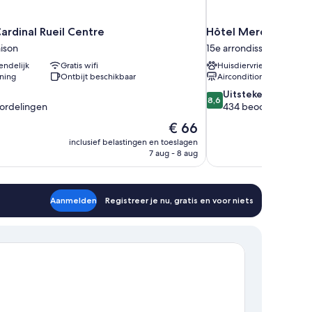
ardinal Rueil Centre
Hôtel Mercure Paris
ison
15e arrondissement
endelijk
Gratis wifi
Huisdiervriendelijk
oning
Ontbijt beschikbaar
Airconditioning
8.6
Uitstekend
8,6
van
ordelingen
434 beoordelingen
10,
De
€ 66
Uitstekend,
prijs
inclusief belastingen en toeslagen
434
is
7 aug - 8 aug
gen
beoordelingen
€ 66
Aanmelden
Registreer je nu, gratis en voor niets