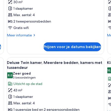
30 m²
2
1
1 slaapkamer
tweepersoonsbedden
q
Max. aantal: 4
(Deluxe)
b
2 tweepersoonsbedden
laden
l
Gratis wifi
Meer
Me
Meer informatie
Me
details
de
over
ov
n
Prijzen voor je datums bekijken
Deluxe
De
kamer,
ka
2
1
 grote televisie, een bureau, een bank en uitzicht op de stad.
Alle
Een hotelkamer met twee bedden, een 
Al
7
tweepersoonsbedden
qu
Deluxe Twin kamer, Meerdere bedden, kamers met
Kl
foto's
f
(Deluxe)
b
tussendeur
voor
v
10
Zeer goed
8,0
Deluxe
K
8,0 van 10
(3
3 beoordelingen
Twin
k
beoordelingen)
Uitzicht op de stad
kamer,
1
43 m²
Meerdere
q
1 slaapkamer
bedden,
b
Max. aantal: 4
kamers
(C
1 queensize bed en 2 eenpersoonsbedden