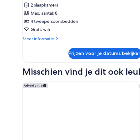
slaapkamers,
2 slaapkamers
kamers
Max. aantal: 8
met
4 tweepersoonsbedden
tussendeur
Gratis wifi
laden
Meer
Meer informatie
details
over
Prijzen voor je datums bekijke
Familiekamer,
2
slaapkamers,
Misschien vind je dit ook leu
kamers
met
tussendeur
Mercure Paris Gare De Lyon TGV
Advertentie