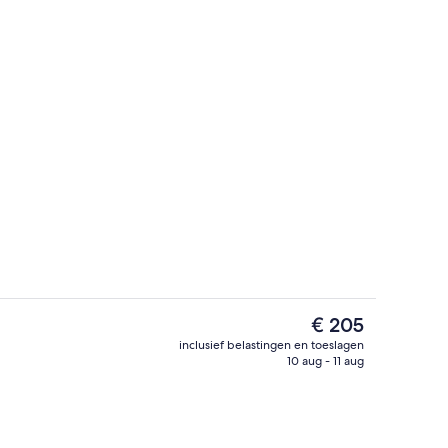
Voorkant van accommodatie
ccommodatie
De
€ 205
huidige
inclusief belastingen en toeslagen
prijs
10 aug - 11 aug
gyptisch katoen, luxe beddengoed, een minibar
Lobby
is
€ 205