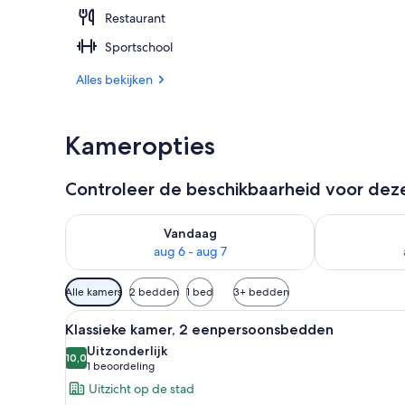
Restaurant
Dakterras
Sportschool
Alles bekijken
Kameropties
Controleer de beschikbaarheid voor de
De beschikbaarheid controleren voor vanavond aug 
De beschikbaa
Vandaag
aug 6 - aug 7
Beschikbare
Alle kamers
2 bedden
1 bed
3+ bedden
filters
Alle
Een hotelkamer met twee bedden
voor
6
Klassieke kamer, 2 eenpersoonsbedden
foto's
kamers
Uitzonderlijk
voor
10,0
10,0 van 10
(1
1 beoordeling
Klassieke
beoordeling)
Uitzicht op de stad
kamer,