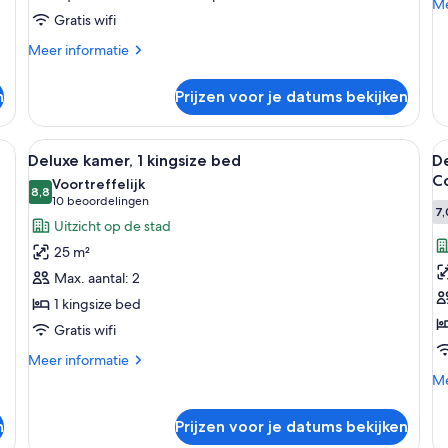
met
l
Me
Me
Gratis wifi
tussendeur
de
ov
laden
Meer
Meer informatie
Kl
details
ka
over
1
n
Prijzen voor je datums bekijken
Deluxe
qu
Twin
b
kamer,
n, een bureau en uitzicht op de stad.
Alle
Lakens van Egyptisch katoen, luxe b
(Cl
Al
6
Meerdere
Deluxe kamer, 1 kingsize bed
D
foto's
f
bedden,
C
Voortreffelijk
kamers
voor
8,8
v
8,8 van 10
(10
10 beoordelingen
met
7,
Deluxe
D
beoordelingen)
Uitzicht op de stad
tussendeur
kamer,
k
25 m²
1
2
Max. aantal: 2
kingsize
e
1 kingsize bed
bed
(P
Gratis wifi
laden
S
C
Meer
Meer informatie
details
v
Me
Me
over
de
l
Deluxe
ov
n
Prijzen voor je datums bekijken
kamer,
De