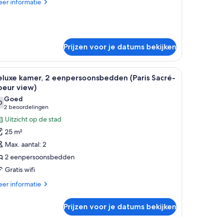
aden
er
er informatie
tails
er
assieke
mer,
Prijzen voor je datums bekijken
eensize
ed
eddengoed, een minibar
assic)
le
Een hotelkamer met een bed, een ronde wandl
6
eluxe kamer, 2 eenpersoonsbedden (Paris Sacré-
oto's
oeur view)
oor
Goed
0
eluxe
7,0 van 10
(2
2 beoordelingen
amer,
beoordelingen)
Uitzicht op de stad
25 m²
enpersoonsbedden
Max. aantal: 2
aris
2 eenpersoonsbedden
acré-
Gratis wifi
oeur
iew)
er
er informatie
tails
aden
er
Prijzen voor je datums bekijken
luxe