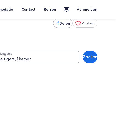
modatie
Contact
Reizen
Aanmelden
Delen
Opslaan
izigers
Zoeken