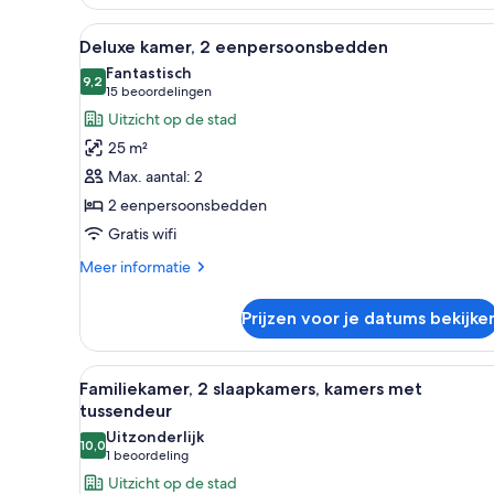
met
tussendeur
Alle
Een hotelkamer met twee bedden
(Classic)
7
Deluxe kamer, 2 eenpersoonsbedden
foto's
Fantastisch
voor
9,2
9,2 van 10
(15
15 beoordelingen
Deluxe
beoordelingen)
Uitzicht op de stad
kamer,
25 m²
2
Max. aantal: 2
eenpersoonsbedden
2 eenpersoonsbedden
laden
Gratis wifi
Meer
Meer informatie
details
over
Prijzen voor je datums bekijke
Deluxe
kamer,
2
Alle
Een hotelkamer met een groot 
6
eenpersoonsbedden
Familiekamer, 2 slaapkamers, kamers met
foto's
tussendeur
voor
Uitzonderlijk
10,0
Familiekamer,
10,0 van 10
(1
1 beoordeling
2
beoordeling)
Uitzicht op de stad