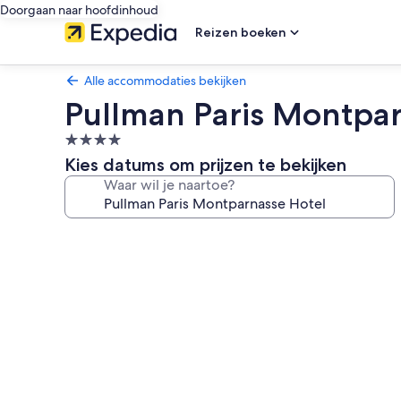
Doorgaan naar hoofdinhoud
Reizen boeken
Alle accommodaties bekijken
Pullman Paris Montpar
4.0-
sterrenaccommodatie
Kies datums om prijzen te bekijken
Waar wil je naartoe?
Fotogalerie
voor
Pullman
Paris
Montparnasse
Hotel