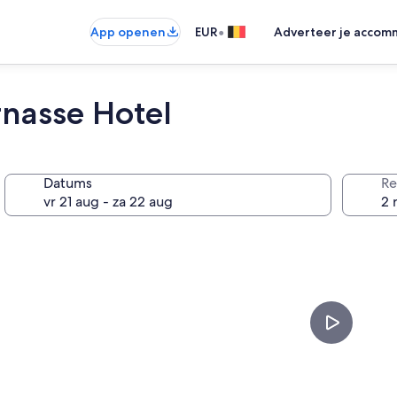
•
App openen
EUR
Adverteer je accom
nasse Hotel
Datums
Re