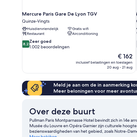
Mercure Paris Gare De Lyon TGV
Quinze-Vingts
Huisdiervriendelijk
Gratis wifi
Restaurant
Airconditioning
8.2
Zeer goed
8,2
van
1.002 beoordelingen
10,
De
€ 162
Zeer
prijs
inclusief belastingen en toeslagen
goed,
is
20 aug - 21 aug
1.002
€ 162
beoordelingen
Meld je aan om de in aanmerking kom
Meer beloningen voor meer avontu
Over deze buurt
Pullman Paris Montparnasse Hotel bevindt zich in 14e arron
Musée du Louvre en Opéra Garnier zijn culturele hoogt
bezienswaardigheden van het gebied, zoals Notre-Dame 
Luxembourg niet. De gunstige ligging van dit hotel nabi
Meer bekijken