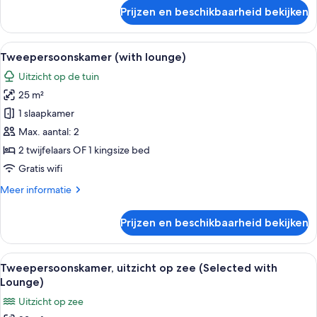
child)
over
Prijzen en beschikbaarheid bekijken
laden
Klassieke
tweepersoonskamer,
terras
Alle
Een moderne woonkamer met een bank,
7
(2
Tweepersoonskamer (with lounge)
foto's
adults
Uitzicht op de tuin
and
voor
1
25 m²
Tweepersoonskamer
child)
(with
1 slaapkamer
lounge)
Max. aantal: 2
laden
2 twijfelaars OF 1 kingsize bed
Gratis wifi
Meer
Meer informatie
details
over
Prijzen en beschikbaarheid bekijken
Tweepersoonskamer
(with
lounge)
Alle
Een moderne woonkamer met een bank,
8
Tweepersoonskamer, uitzicht op zee (Selected with
foto's
Lounge)
voor
Uitzicht op zee
Tweepersoonskamer,