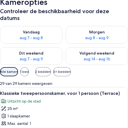
Kameropties
Controleer de beschikbaarheid voor deze
datums
De beschikbaarheid controleren voor vanavond aug 7 - aug 8
De beschikbaarheid controler
Vandaag
Morgen
aug 7 - aug 8
aug 8 - aug 9
De beschikbaarheid controleren voor dit weekend aug 7 - aug
De beschikbaarheid controler
Dit weekend
Volgend weekend
aug 7 - aug 9
aug 14 - aug 16
Beschikbare
Alle kamers
1 bed
2 bedden
3+ bedden
filters
voor
29 van 29 kamers weergeven
kamers
Alle
Een hotelkamer met een groot bed, ee
6
Klassieke tweepersoonskamer, voor 1 persoon (Terrace)
foto's
Uitzicht op de stad
voor
25 m²
Klassieke
tweepersoonskamer,
1 slaapkamer
voor
Max. aantal: 1