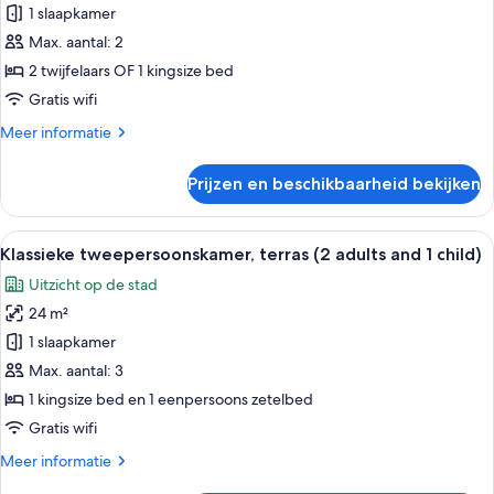
uitzicht
1 slaapkamer
op
Max. aantal: 2
zee
2 twijfelaars OF 1 kingsize bed
(Selected)
Gratis wifi
laden
Meer
Meer informatie
details
over
Prijzen en beschikbaarheid bekijken
Tweepersoonskamer,
uitzicht
op
Alle
Een hotelkamer met een groot bed, ee
8
zee
Klassieke tweepersoonskamer, terras (2 adults and 1 child)
foto's
(Selected)
Uitzicht op de stad
voor
24 m²
Klassieke
tweepersoonskamer,
1 slaapkamer
terras
Max. aantal: 3
(2
1 kingsize bed en 1 eenpersoons zetelbed
adults
Gratis wifi
and
Meer
Meer informatie
1
details