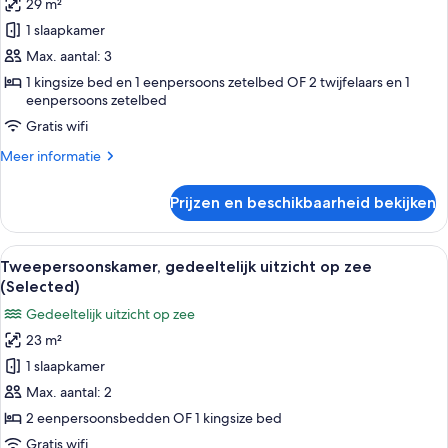
29 m²
uitzicht
1 slaapkamer
op
zee
Max. aantal: 3
(Selected
1 kingsize bed en 1 eenpersoons zetelbed OF 2 twijfelaars en 1
eenpersoons zetelbed
with
Lounge)
Gratis wifi
laden
Meer
Meer informatie
details
over
Prijzen en beschikbaarheid bekijken
Tweepersoonskamer,
uitzicht
op
Alle
Een balkon met een tafel en stoelen, ui
9
zee
Tweepersoonskamer, gedeeltelijk uitzicht op zee
foto's
(Selected
(Selected)
with
voor
Gedeeltelijk uitzicht op zee
Lounge)
Tweepersoonskamer,
23 m²
gedeeltelijk
1 slaapkamer
uitzicht
op
Max. aantal: 2
zee
2 eenpersoonsbedden OF 1 kingsize bed
(Selected)
Gratis wifi