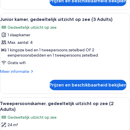
Prijzen en beschikbaarheid bekijken
laden
Junior
kamer,
uitzicht
Alle
Een hotelkamer met een bed, een stoel,
4
op
Junior kamer, gedeeltelijk uitzicht op zee (3 Adults)
foto's
zee
Gedeeltelijk uitzicht op zee
(Selected
voor
Single
1 slaapkamer
Junior
Use)
kamer,
Max. aantal: 4
gedeeltelijk
1 kingsize bed en 1 tweepersoons zetelbed OF 2
eenpersoonsbedden en 1 tweepersoons zetelbed
uitzicht
op
Gratis wifi
zee
Meer
Meer informatie
(3
details
over
Adults)
Prijzen en beschikbaarheid bekijken
Junior
laden
kamer,
gedeeltelijk
Alle
Een balkon met uitzicht op zee, een ta
7
uitzicht
Tweepersoonskamer, gedeeltelijk uitzicht op zee (2
foto's
op
Adults)
zee
voor
Gedeeltelijk uitzicht op zee
(3
Tweepersoonskamer,
Adults)
24 m²
gedeeltelijk