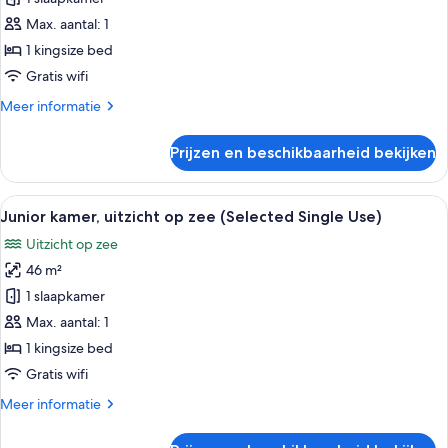
voor
Max. aantal: 1
1
1 kingsize bed
persoon,
Gratis wifi
terras
Meer
Meer informatie
(B)
details
laden
over
Prijzen en beschikbaarheid bekijken
Klassieke
tweepersoonskamer,
voor
Alle
Een hotelkamer met een groot bed, een
8
1
Junior kamer, uitzicht op zee (Selected Single Use)
foto's
persoon,
Uitzicht op zee
terras
voor
(B)
46 m²
Junior
kamer,
1 slaapkamer
uitzicht
Max. aantal: 1
op
1 kingsize bed
zee
Gratis wifi
(Selected
Meer
Meer informatie
Single
details
Use)
over