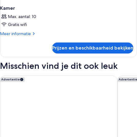
Kamer
Max. aantal: 10
Gratis wifi
Meer
Meer informatie
details
over
Prijzen en beschikbaarheid bekijken
Kamer
Misschien vind je dit ook leuk
Marbella Club Hotel Golf Resort & Spa
METT Ma
Advertentie
Advertenti