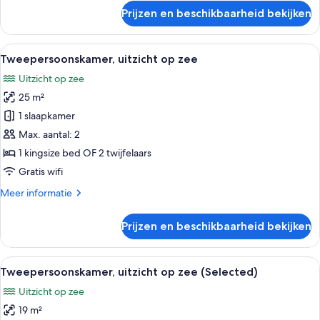
over
child)
Prijzen en beschikbaarheid bekijken
Tweepersoonskamer,
laden
gedeeltelijk
uitzicht
Alle
Een hotelkamer met een bed, een balko
5
op
Tweepersoonskamer, uitzicht op zee
foto's
zee
Uitzicht op zee
(2
voor
adults
25 m²
Tweepersoonskamer,
+
uitzicht
1 slaapkamer
1
op
child)
Max. aantal: 2
zee
1 kingsize bed OF 2 twijfelaars
laden
Gratis wifi
Meer
Meer informatie
details
over
Prijzen en beschikbaarheid bekijken
Tweepersoonskamer,
uitzicht
op
Alle
Een ruime slaapkamer met een groot be
8
zee
Tweepersoonskamer, uitzicht op zee (Selected)
foto's
Uitzicht op zee
voor
19 m²
Tweepersoonskamer,