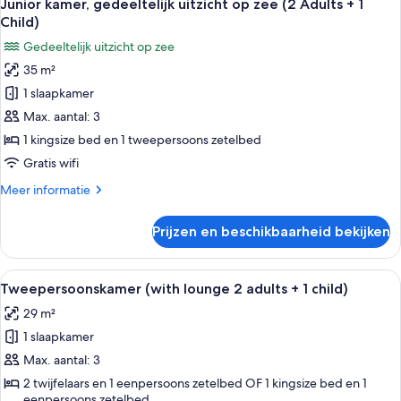
6
adults
Junior kamer, gedeeltelijk uitzicht op zee (2 Adults + 1
foto's
+
Child)
1
voor
Gedeeltelijk uitzicht op zee
child)
Junior
35 m²
kamer,
1 slaapkamer
gedeeltelijk
uitzicht
Max. aantal: 3
op
1 kingsize bed en 1 tweepersoons zetelbed
zee
Gratis wifi
(2
Meer
Meer informatie
Adults
details
+
over
Prijzen en beschikbaarheid bekijken
Junior
1
kamer,
Child)
gedeeltelijk
Alle
Een moderne woonkamer met een bank,
laden
7
uitzicht
Tweepersoonskamer (with lounge 2 adults + 1 child)
foto's
op
29 m²
zee
voor
(2
1 slaapkamer
Tweepersoonskamer
Adults
(with
Max. aantal: 3
+
lounge
1
2 twijfelaars en 1 eenpersoons zetelbed OF 1 kingsize bed en 1
Child)
eenpersoons zetelbed