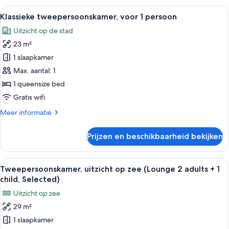
lounge)
Alle
Een hotelkamer met een groot bed, twe
5
Klassieke tweepersoonskamer, voor 1 persoon
foto's
Uitzicht op de stad
voor
23 m²
Klassieke
tweepersoonskamer,
1 slaapkamer
voor
Max. aantal: 1
1
1 queensize bed
persoon
Gratis wifi
laden
Meer
Meer informatie
details
over
Prijzen en beschikbaarheid bekijken
Klassieke
tweepersoonskamer,
voor
Alle
Een moderne woonkamer met een bank,
9
1
Tweepersoonskamer, uitzicht op zee (Lounge 2 adults + 1
foto's
persoon
child, Selected)
voor
Uitzicht op zee
Tweepersoonskamer,
29 m²
uitzicht
1 slaapkamer
op