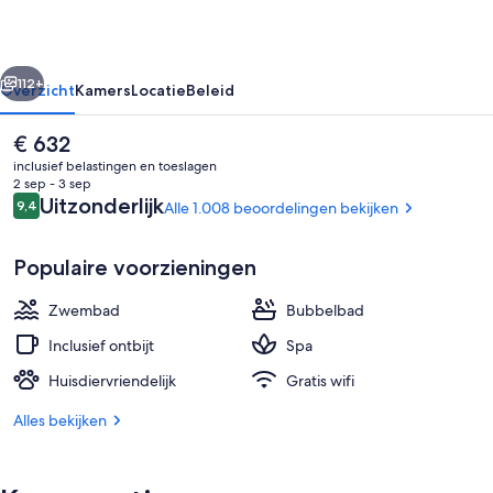
rige
Volgende
112+
Overzicht
Kamers
Locatie
Beleid
De
€ 632
huidige
inclusief belastingen en toeslagen
prijs
2 sep - 3 sep
is
Beoordelingen
Uitzonderlijk
9,4
Alle 1.008 beoordelingen bekijken
9,4 op 10 –
€ 632
Populaire voorzieningen
Zwembad
Bubbelbad
Exterieur
Inclusief ontbijt
Spa
Huisdiervriendelijk
Gratis wifi
Alles bekijken