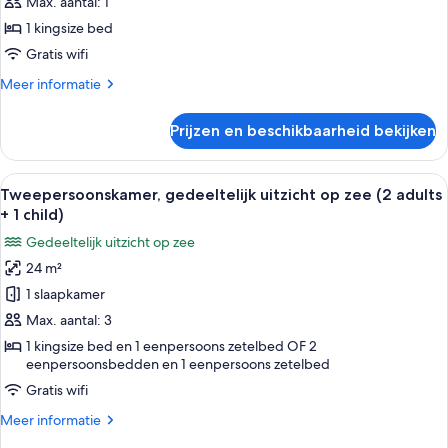
1
Max. aantal: 1
persoon,
1 kingsize bed
uitzicht
Gratis wifi
op
Meer
Meer informatie
zee
details
laden
over
Prijzen en beschikbaarheid bekijken
Tweepersoonskamer,
voor
1
Alle
Een hotelkamer met een groot bed, ee
6
persoon,
Tweepersoonskamer, gedeeltelijk uitzicht op zee (2 adults
foto's
uitzicht
+ 1 child)
op
voor
Gedeeltelijk uitzicht op zee
zee
Tweepersoonskamer,
24 m²
gedeeltelijk
1 slaapkamer
uitzicht
op
Max. aantal: 3
zee
1 kingsize bed en 1 eenpersoons zetelbed OF 2
eenpersoonsbedden en 1 eenpersoons zetelbed
(2
adults
Gratis wifi
+
Meer
Meer informatie
1
details