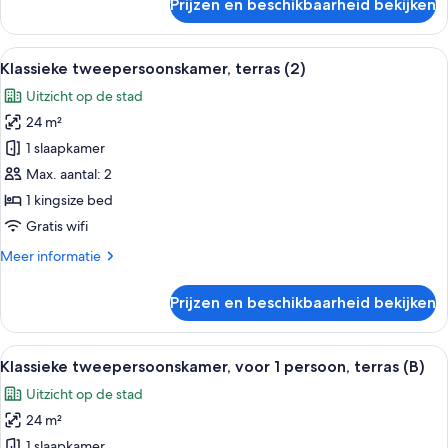
Prijzen en beschikbaarheid bekijken
Tweepersoonskamer,
uitzicht
op
Alle
Een hotelkamer met een groot bed, ee
5
zee
Klassieke tweepersoonskamer, terras (2)
foto's
(Lounge,
Uitzicht op de stad
Selected)
voor
24 m²
Klassieke
tweepersoonskamer,
1 slaapkamer
terras
Max. aantal: 2
(2)
1 kingsize bed
laden
Gratis wifi
Meer
Meer informatie
details
over
Prijzen en beschikbaarheid bekijken
Klassieke
tweepersoonskamer,
terras
Alle
Een hotelkamer met een groot bed, ee
5
(2)
Klassieke tweepersoonskamer, voor 1 persoon, terras (B)
foto's
Uitzicht op de stad
voor
24 m²
Klassieke
tweepersoonskamer,
1 slaapkamer