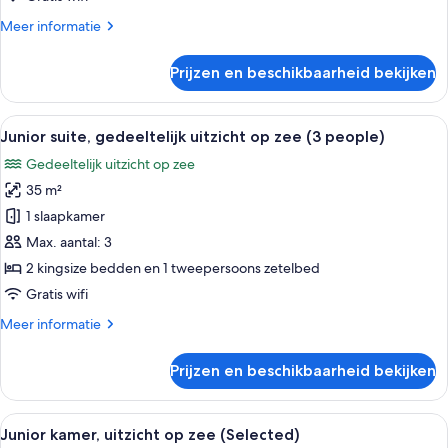
laden
Meer
Meer informatie
details
over
Prijzen en beschikbaarheid bekijken
Tweepersoonskamer,
gedeeltelijk
uitzicht
Alle
Een moderne woonkamer met een bank
6
op
Junior suite, gedeeltelijk uitzicht op zee (3 people)
foto's
zee
Gedeeltelijk uitzicht op zee
(Selected)
voor
35 m²
Junior
suite,
1 slaapkamer
gedeeltelijk
Max. aantal: 3
uitzicht
2 kingsize bedden en 1 tweepersoons zetelbed
op
Gratis wifi
zee
Meer
Meer informatie
(3
details
people)
over
Prijzen en beschikbaarheid bekijken
laden
Junior
suite,
gedeeltelijk
Alle
Een hotelkamer met een groot bed, een
9
uitzicht
Junior kamer, uitzicht op zee (Selected)
foto's