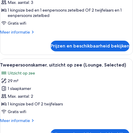
zee
Max. aantal: 3
(Lounge
1 kingsize bed en 1 eenpersoons zetelbed OF 2 twijfelaars en 1
eenpersoons zetelbed
2
adults
Gratis wifi
+
Meer
Meer informatie
1
details
over
child,
Prijzen en beschikbaarheid bekijken
Tweepersoonskamer,
Selected)
uitzicht
laden
op
Alle
Een moderne woonkamer met een bank,
9
zee
Tweepersoonskamer, uitzicht op zee (Lounge, Selected)
foto's
(Lounge
Uitzicht op zee
2
voor
adults
29 m²
Tweepersoonskamer,
+
uitzicht
1 slaapkamer
1
op
child,
Max. aantal: 2
Selected)
zee
1 kingsize bed OF 2 twijfelaars
(Lounge,
Gratis wifi
Selected)
Meer
Meer informatie
laden
details
over