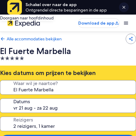
Schakel over naar de app
Ontgrendel directe besparingen in de app
Doorgaan naar hoofdinhoud
Download de app
Alle accommodaties bekijken
El Fuerte Marbella
5.0-
sterrenaccommodatie
Kies datums om prijzen te bekijken
Waar wil je naartoe?
Datums
Reizigers