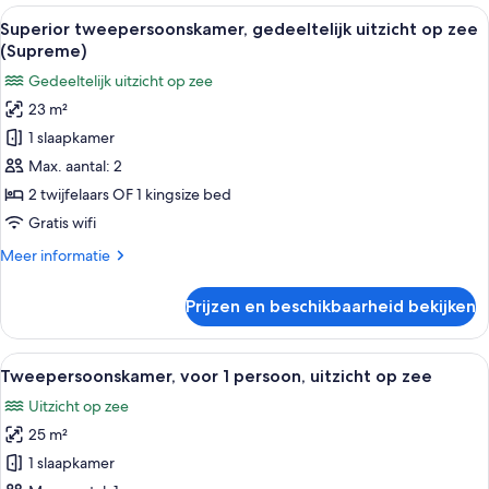
Alle
Een hotelkamer met een bed, een burea
8
Superior tweepersoonskamer, gedeeltelijk uitzicht op zee
foto's
(Supreme)
voor
Gedeeltelijk uitzicht op zee
Superior
23 m²
tweepersoonskamer,
1 slaapkamer
gedeeltelijk
uitzicht
Max. aantal: 2
op
2 twijfelaars OF 1 kingsize bed
zee
Gratis wifi
(Supreme)
Meer
Meer informatie
laden
details
over
Prijzen en beschikbaarheid bekijken
Superior
tweepersoonskamer,
gedeeltelijk
Alle
Een hotelkamer met een bed, een balko
7
uitzicht
Tweepersoonskamer, voor 1 persoon, uitzicht op zee
foto's
op
Uitzicht op zee
zee
voor
(Supreme)
25 m²
Tweepersoonskamer,
voor
1 slaapkamer