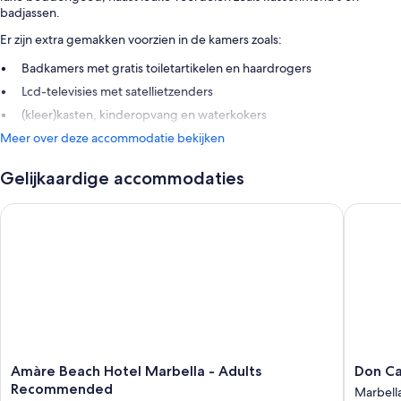
badjassen.
Er zijn extra gemakken voorzien in de kamers zoals:
Badkamers met gratis toiletartikelen en haardrogers
Lcd-televisies met satellietzenders
(kleer)kasten, kinderopvang en waterkokers
Meer over deze accommodatie bekijken
Gelijkaardige accommodaties
Amàre Beach Hotel Marbella - Adults Recommended
Don Carl
Amàre
Don
Amàre Beach Hotel Marbella - Adults
Don Ca
Beach
Carlos
Recommended
Marbell
Hotel
Marbell