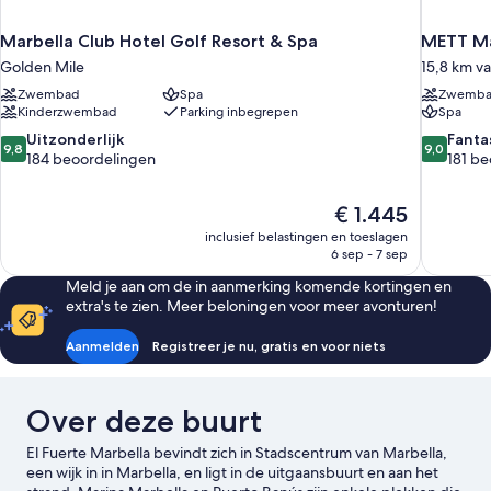
Marbella Club Hotel Golf Resort & Spa
METT Ma
Golden Mile
15,8 km v
Zwembad
Spa
Zwemb
Kinderzwembad
Parking inbegrepen
Spa
9.8
9.0
Uitzonderlijk
Fanta
9,8
9,0
van
van
184 beoordelingen
181 b
10,
10,
Uitzonderlijk,
Fantastisc
De
€ 1.445
184
181
prijs
beoordelingen
beoordel
inclusief belastingen en toeslagen
is
6 sep - 7 sep
€ 1.445
Meld je aan om de in aanmerking komende kortingen en
extra's te zien. Meer beloningen voor meer avonturen!
Aanmelden
Registreer je nu, gratis en voor niets
Over deze buurt
El Fuerte Marbella bevindt zich in Stadscentrum van Marbella,
een wijk in in Marbella, en ligt in de uitgaansbuurt en aan het