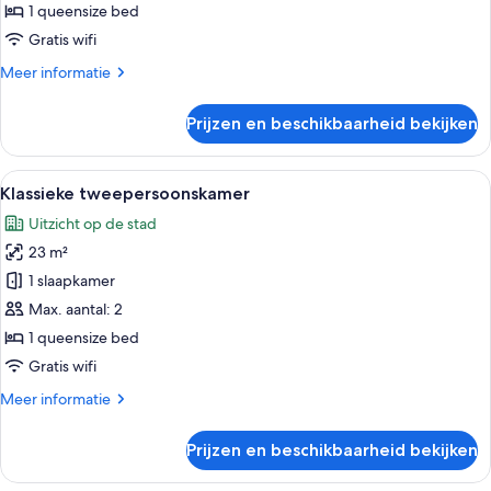
1
1 queensize bed
persoon
Gratis wifi
(Terrace)
Meer
Meer informatie
laden
details
over
Prijzen en beschikbaarheid bekijken
Klassieke
tweepersoonskamer,
voor
Alle
Een hotelkamer met een groot bed, twe
5
1
Klassieke tweepersoonskamer
foto's
persoon
Uitzicht op de stad
(Terrace)
voor
23 m²
Klassieke
tweepersoonskamer
1 slaapkamer
laden
Max. aantal: 2
1 queensize bed
Gratis wifi
Meer
Meer informatie
details
over
Prijzen en beschikbaarheid bekijken
Klassieke
tweepersoonskamer