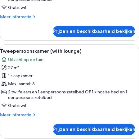
2
adults
Gratis wifi
+
Meer
Meer informatie
1
details
over
child)
Prijzen en beschikbaarheid bekijken
Tweepersoonskamer
laden
(with
lounge
Alle
Een slaapkamer met een groot bed, e
7
2
Tweepersoonskamer (with lounge)
foto's
adults
Uitzicht op de tuin
+
voor
1
27 m²
Tweepersoonskamer
child)
(with
1 slaapkamer
lounge)
Max. aantal: 3
laden
2 twijfelaars en 1 eenpersoons zetelbed OF 1 kingsize bed en 1
eenpersoons zetelbed
Gratis wifi
Meer
Meer informatie
details
over
Prijzen en beschikbaarheid bekijken
Tweepersoonskamer
(with