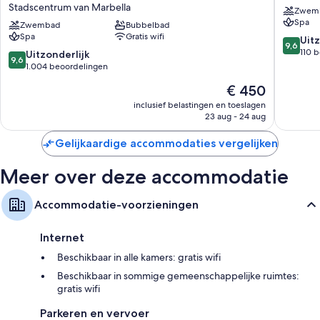
Stadscentrum van Marbella
Zwem
Marbella
Marbell
Spa
-
Zwembad
Bubbelbad
Spa
Gratis wifi
Adults
9.6
Uitz
9,6
Recommended
van
110 
9.6
Uitzonderlijk
9,6
Stadscentrum
10,
van
1.004 beoordelingen
van
Uitzonder
10,
De
€ 450
Marbella
110
Uitzonderlijk,
prijs
beoorde
1.004
inclusief belastingen en toeslagen
is
23 aug - 24 aug
beoordelingen
€ 450
Gelijkaardige accommodaties vergelijken
Meer over deze accommodatie
Accommodatie-voorzieningen
Internet
Beschikbaar in alle kamers: gratis wifi
Beschikbaar in sommige gemeenschappelijke ruimtes:
gratis wifi
Parkeren en vervoer