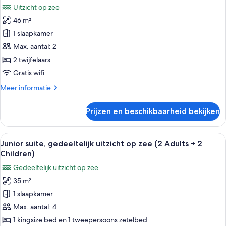
op
Uitzicht op zee
zee
voor
(3
46 m²
Junior
people)
kamer,
1 slaapkamer
uitzicht
Max. aantal: 2
op
2 twijfelaars
zee
Gratis wifi
(Selected)
Meer
Meer informatie
laden
details
over
Prijzen en beschikbaarheid bekijken
Junior
kamer,
uitzicht
Alle
Een moderne woonkamer met een bank
6
op
Junior suite, gedeeltelijk uitzicht op zee (2 Adults + 2
foto's
zee
Children)
(Selected)
voor
Gedeeltelijk uitzicht op zee
Junior
35 m²
suite,
1 slaapkamer
gedeeltelijk
uitzicht
Max. aantal: 4
op
1 kingsize bed en 1 tweepersoons zetelbed