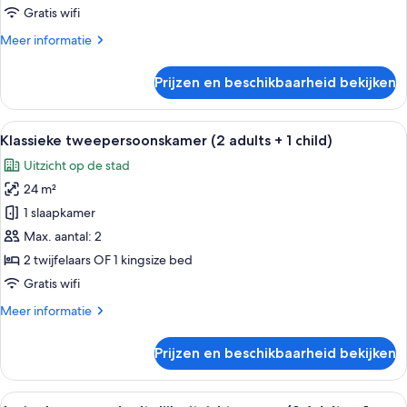
zee
Gratis wifi
(2
Meer
Meer informatie
Adults
details
+
over
Prijzen en beschikbaarheid bekijken
Junior
2
suite,
Children)
gedeeltelijk
Alle
Een hotelkamer met een groot bed, ee
laden
6
uitzicht
Klassieke tweepersoonskamer (2 adults + 1 child)
foto's
op
Uitzicht op de stad
zee
voor
(2
24 m²
Klassieke
Adults
tweepersoonskamer
1 slaapkamer
+
(2
2
Max. aantal: 2
Children)
adults
2 twijfelaars OF 1 kingsize bed
+
Gratis wifi
1
Meer
Meer informatie
child)
details
laden
over
Prijzen en beschikbaarheid bekijken
Klassieke
tweepersoonskamer
(2
Alle
Een moderne woonkamer met een bank