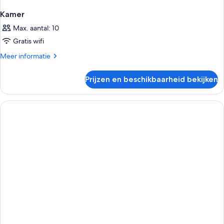
Kamer
Max. aantal: 10
Gratis wifi
Meer
Meer informatie
details
over
Prijzen en beschikbaarheid bekijken
Kamer