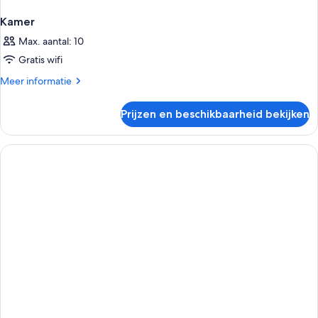
Kamer
Max. aantal: 10
Gratis wifi
Meer
Meer informatie
details
over
Prijzen en beschikbaarheid bekijken
Kamer