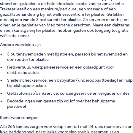
strand en ligstoelen is dit hotel de ideale locatie voor je zonvakantie.
Trakteer jezelf op een manicure/pedicure, een massage of een
gezichtsbehandeling bij het wellnesscentrum ter plaatse. Ga lekker
eten bij een van de 3 restaurants ter plaatse. Ze serveren er ontbijt en
diner, en je geniet er van Mediterrane gerechten. Naast een dakterras
en een kunstgalerij ter plaatse, hebben gasten ook toegang tot gratis
wifi in de kamer.
Andere voordelen zijn:
3 buitenzwembaden met ligstoelen, parasols bij het zwembad en
een redder ter plaatse
Fietsverhuur, valetparkeerservice en een oplaadpunt voor
elektrische auto's
Snelle incheckservice, een babysitter/kinderoppas (toeslag) en hulp
bij uitstappen/tickets
Geldautomaat/bankservice, conciërgeservice en vergaderruimtes
Beoordelingen van gasten zijn vol lof over het behulpzame
personeel
Kamervoorzieningen
Alle 266 kamers zorgen voor volop comfort met 24-uurs roomservice en
luxe beddengoed, naast leuke voordelen zoals kussenmenu's en