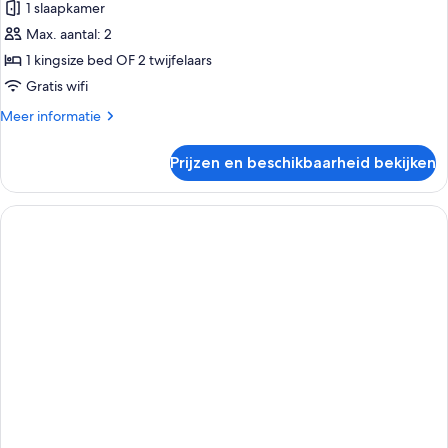
1 slaapkamer
uitzicht
op
Max. aantal: 2
zee
1 kingsize bed OF 2 twijfelaars
(2
Gratis wifi
Adults)
Meer
Meer informatie
laden
details
over
Prijzen en beschikbaarheid bekijken
Tweepersoonskamer,
gedeeltelijk
uitzicht
op
zee
(2
Adults)