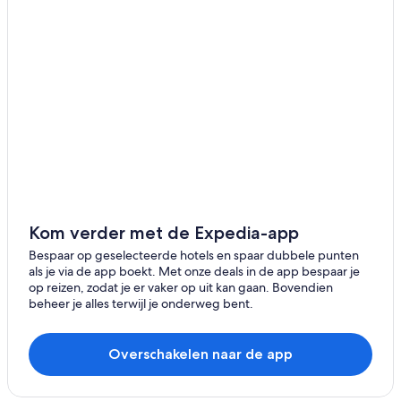
Hotels in Ravensburg
Hotels in Wangen im Allgäu
Hotels in Mimmenhausen
Hotels in Meersburg
Hotels met zwembad in Friedrichshafen
Hostels in Friedrichshafen
Hotels met parkeerplaatsen in Meersburg
Aparthotels in Friedrichshafen
Hotels met restaurant in Meersburg
Kom verder met de Expedia-app
Particuliere vakantiehuizen in Immenstaad am Bodensee
Bespaar op geselecteerde hotels en spaar dubbele punten
als je via de app boekt. Met onze deals in de app bespaar je
op reizen, zodat je er vaker op uit kan gaan. Bovendien
beheer je alles terwijl je onderweg bent.
Overschakelen naar de app