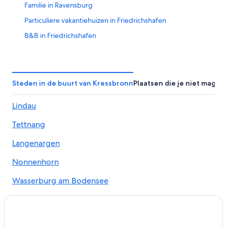
Familie in Ravensburg
Particuliere vakantiehuizen in Friedrichshafen
B&B in Friedrichshafen
Campings en stacaravans in Friedrichshafen
Pensions in Meersburg
Hotels in de buurt van Messe Friedrichshafen
Steden in de buurt van Kressbronn
Plaatsen die je niet mag m
Hotels in Bodenseekreis
Lindau
Hotels in Friedrichshafen
Tettnang
Hotels in Langenargen
Hotels met zwembad in Ravensburg
Langenargen
Romantische in Friedrichshafen
Nonnenhorn
Hotels in Immenstaad am Bodensee
Wasserburg am Bodensee
Appartementen in Wangen im Allgäu
Gohren
Appartementen in Meersburg
Hotels met 5 sterren in Friedrichshafen