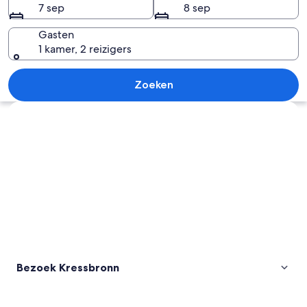
7 sep
8 sep
Gasten
1 kamer, 2 reizigers
Een dorp met rode daken, wijngaarde
Zoeken
Kaart verkennen
Bezoek Kressbronn