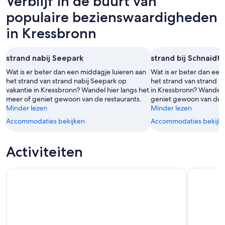
Verblijf in de buurt van
-
9
voor
9
aug
volgend
populaire bezienswaardigheden
aug,
-
weekend,
in Kressbronn
bekijken
10
14
aug,
aug
bekijken
-
strand nabij Seepark
strand bij Schnaidt
16
Wat is er beter dan een middagje luieren aan
Wat is er beter dan een
aug,
het strand van strand nabij Seepark op
het strand van strand bi
bekijken
vakantie in Kressbronn? Wandel hier langs het
in Kressbronn? Wandel h
meer of geniet gewoon van de restaurants.
geniet gewoon van de r
Minder lezen
Minder lezen
Accommodaties bekijken
Accommodaties bekijk
Activiteiten
Ontdek 4 landen op een dag: Liechtenstein, Oostenrijk, Zwit
Verrassing