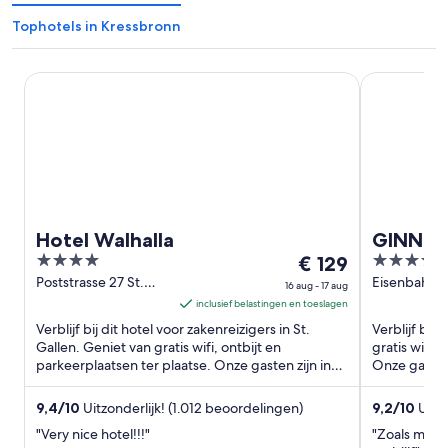
Tophotels in Kressbronn
Hotel Walhalla
GINN City &
Hotel Walhalla
GINN Ci
4
De
4
€ 129
Ravens
out
prijs
out
Poststrasse 27 St.
Eisenbahnst
16 aug - 17 aug
Gallen SG
Ravensburg
of
is
of
inclusief belastingen en toeslagen
5
€ 129
5
Verblijf bij dit hotel voor zakenreizigers in St.
Verblijf bij
per
Gallen. Geniet van gratis wifi, ontbijt en
gratis wifi,
parkeerplaatsen ter plaatse. Onze gasten zijn in
nacht
Onze gasten
hun beoordelingen ...
positief over
van
16
9,4
/
10
Uitzonderlijk! (1.012 beoordelingen)
9,2
/
10
Uitm
aug
"Very nice hotel!!!"
"Zoals meer