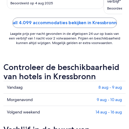
tot
verblijf"
Beoordeeld op 4 aug 2025
17
Beoordeeld o
aug
all 4.099 accommodaties bekijken in Kressbronn
Laagste prijs per nacht gevonden in de afgelopen 24 uur op basis van
een verblijf van 1 nacht voor 2 volwassenen. Prijzen en beschikbaarheid
kunnen altijd wijzigen. Mogelijk gelden er extra voorwaarden.
Controleer de beschikbaarheid
van hotels in Kressbronn
Prijzen
Vandaag
8 aug - 9 aug
in
Kressbronn
Prijzen
Morgenavond
9 aug - 10 aug
voor
in
vanavond,
Kressbronn
Prijzen
Volgend weekend
14 aug - 16 aug
8
voor
in
aug
morgenavond,
Kressbronn