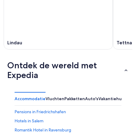
Lindau
Tettnan
Ontdek de wereld met
Expedia
Accommodatie
Vluchten
Pakketten
Auto's
Vakantiehuizen
Ov
Pensions in Friedrichshafen
Hotels in Salem
Romantik Hotel in Ravensburg