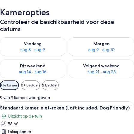
Kameropties
Controleer de beschikbaarheid voor deze
datums
De beschikbaarheid controleren voor vanavond aug 8 - aug 9
De beschikbaarheid controler
Vandaag
Morgen
aug 8 - aug 9
aug 9 - aug 10
De beschikbaarheid controleren voor dit weekend aug 14 - au
De beschikbaarheid controler
Dit weekend
Volgend weekend
aug 14 - aug 16
aug 21 - aug 23
Beschikbare
Alle kamers
3+ bedden
2 bedden
filters
voor
9 van 9 kamers weergeven
kamers
Alle
Een moderne woonkamer met een bank,
30
Standaard kamer, niet-roken (Loft included, Dog Friendly)
foto's
Uitzicht op de tuin
voor
58 m²
Standaard
kamer,
1 slaapkamer