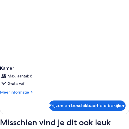
Kamer
Max. aantal: 6
Gratis wifi
Meer
Meer informatie
details
over
Prijzen en beschikbaarheid bekijken
Kamer
Misschien vind je dit ook leuk