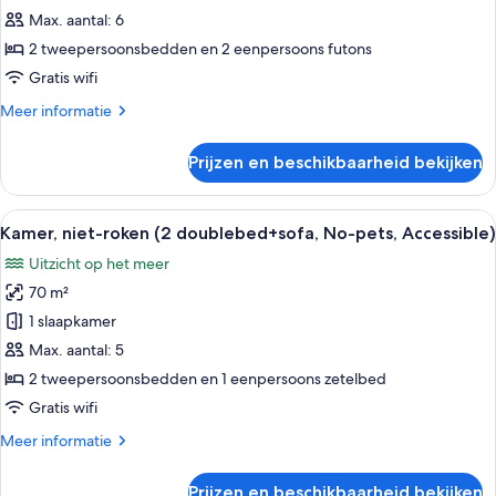
niet-
Max. aantal: 6
roken
2 tweepersoonsbedden en 2 eenpersoons futons
(Loft
Gratis wifi
included,
Meer
Meer informatie
Dog
details
Friendly)
over
Prijzen en beschikbaarheid bekijken
laden
Standaard
kamer,
niet-
Alle
Een moderne keuken met een houten e
23
roken
Kamer, niet-roken (2 doublebed+sofa, No-pets, Accessible)
foto's
(Loft
Uitzicht op het meer
included,
voor
Dog
70 m²
Kamer,
Friendly)
niet-
1 slaapkamer
roken
Max. aantal: 5
(2
2 tweepersoonsbedden en 1 eenpersoons zetelbed
doublebed+sofa,
Gratis wifi
No-
Meer
Meer informatie
pets,
details
Accessible)
over
Prijzen en beschikbaarheid bekijken