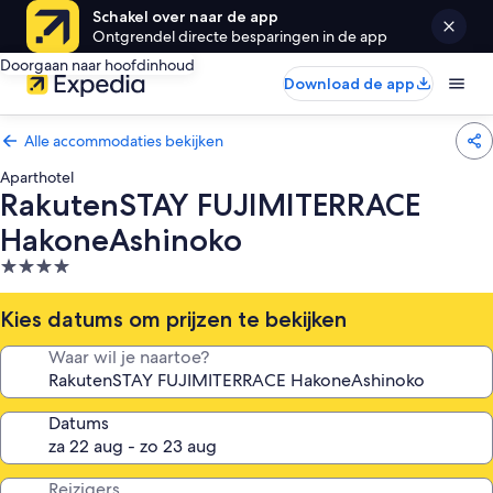
Schakel over naar de app
Ontgrendel directe besparingen in de app
Doorgaan naar hoofdinhoud
Download de app
Alle accommodaties bekijken
Aparthotel
RakutenSTAY FUJIMITERRACE
HakoneAshinoko
4.0-
sterrenaccommodatie
Kies datums om prijzen te bekijken
Waar wil je naartoe?
Datums
Reizigers