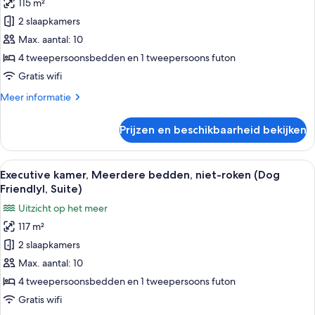
115 m²
kamer,
allowed)
2 slaapkamers
Meerdere
bedden,
Max. aantal: 10
niet-
4 tweepersoonsbedden en 1 tweepersoons futon
roken
Gratis wifi
(No-
Meer
Meer informatie
pets
details
allowed)
over
Prijzen en beschikbaarheid bekijken
Deluxe
laden
kamer,
Meerdere
Alle
Een moderne woonkamer met een grote b
25
bedden,
Executive kamer, Meerdere bedden, niet-roken (Dog
foto's
niet-
Friendlyl, Suite)
roken
voor
Uitzicht op het meer
(No-
Executive
pets
117 m²
kamer,
allowed)
2 slaapkamers
Meerdere
bedden,
Max. aantal: 10
niet-
4 tweepersoonsbedden en 1 tweepersoons futon
roken
Gratis wifi
(Dog