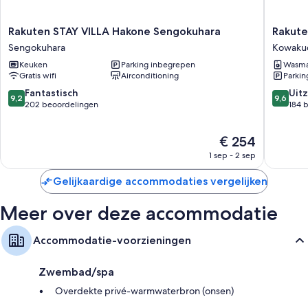
Badkamers met bronwaterbaden en regendouches
Flatscreentelevisies met digitale zenders
Rakuten
Rakuten
Rakuten STAY VILLA Hakone Sengokuhara
Rakute
(kleer)kasten, vloerwarming en aparte eetruimtes
STAY
STAY
Sengokuhara
Kowaku
VILLA
TERRAC
Keuken
Parking inbegrepen
Wasma
Hakone
Hakone
Gratis wifi
Airconditioning
Parkin
Sengokuhara
Kowaku
Sengokuhara
Kowaku
9.2
9.6
Fantastisch
Uitz
9,2
9,6
van
van
202 beoordelingen
184 
10,
10,
Fantastisch,
Uitzonder
De
€ 254
202
184
prijs
beoordelingen
beoorde
1 sep - 2 sep
is
€ 254
Gelijkaardige accommodaties vergelijken
Meer over deze accommodatie
Accommodatie-voorzieningen
Zwembad/spa
Overdekte privé-warmwaterbron (onsen)