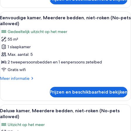
laden
Kamer,
niet-
roken
Alle
Een moderne woonkamer met een bank
26
(2
Eenvoudige kamer, Meerdere bedden, niet-roken (No-pets
foto's
doublebed+sofa,
allowed)
No-
voor
Gedeeltelijk uitzicht op het meer
pets,
Eenvoudige
Accessible)
55 m²
kamer,
1 slaapkamer
Meerdere
bedden,
Max. aantal: 5
niet-
2 tweepersoonsbedden en 1 eenpersoons zetelbed
roken
Gratis wifi
(No-
Meer
Meer informatie
pets
details
allowed)
over
Prijzen en beschikbaarheid bekijken
Eenvoudige
laden
kamer,
Meerdere
Alle
Een moderne woonkamer met een groo
24
bedden,
Deluxe kamer, Meerdere bedden, niet-roken (No-pets
foto's
niet-
allowed)
roken
voor
Uitzicht op het meer
(No-
Deluxe
pets