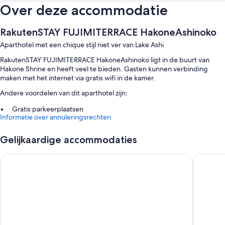
Over deze accommodatie
RakutenSTAY FUJIMITERRACE HakoneAshinoko
Aparthotel met een chique stijl niet ver van Lake Ashi
RakutenSTAY FUJIMITERRACE HakoneAshinoko ligt in de buurt van
Hakone Shrine en heeft veel te bieden. Gasten kunnen verbinding
maken met het internet via gratis wifi in de kamer.
Andere voordelen van dit aparthotel zijn:
Gratis parkeerplaatsen
Informatie over annuleringsrechten
Een oplaadpunt voor elektrische auto's, rookvrije accommodatie en
een automaat
Gelijkaardige accommodaties
Een lift
Rakuten STAY VILLA Hakone Sengokuhara
Rakuten
Kamervoorzieningen
Alle kamers bij RakutenSTAY FUJIMITERRACE HakoneAshinoko hebben
volop comfort dankzij vloerwarming en gemeubileerde balkons,
bovenop leuke voordelen zoals airconditioning en gratis minibars.
Er zijn nog meer gemakken voorzien in de kamers zoals: