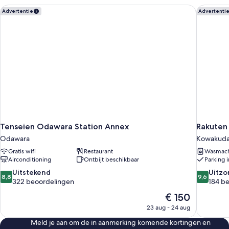
Tenseien Odawara Station Annex
Rakuten
Advertentie
Advertenti
Tenseien Odawara Station Annex
Rakuten
Odawara
Kowakuda
Gratis wifi
Restaurant
Wasmac
Airconditioning
Ontbijt beschikbaar
Parking 
8.8
9.6
Uitstekend
Uitzo
8,8
9,6
van
van
322 beoordelingen
184 b
10,
10,
De
€ 150
Uitstekend,
Uitzonderli
prijs
23 aug - 24 aug
322
184
is
beoordelingen
beoordel
Meld je aan om de in aanmerking komende kortingen en
€ 150