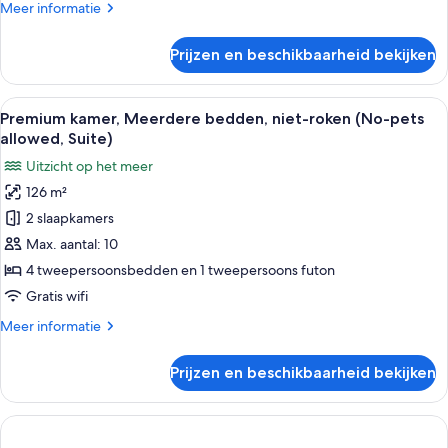
Meer
Meer informatie
Friendlyl,
details
Suite)
over
Prijzen en beschikbaarheid bekijken
Executive
laden
kamer,
Meerdere
Alle
Een moderne woonkamer met een groot
20
bedden,
Premium kamer, Meerdere bedden, niet-roken (No-pets
foto's
niet-
allowed, Suite)
roken
voor
Uitzicht op het meer
(Dog
Premium
Friendlyl,
126 m²
kamer,
Suite)
2 slaapkamers
Meerdere
bedden,
Max. aantal: 10
niet-
4 tweepersoonsbedden en 1 tweepersoons futon
roken
Gratis wifi
(No-
Meer
Meer informatie
pets
details
allowed,
over
Prijzen en beschikbaarheid bekijken
Premium
Suite)
kamer,
laden
Meerdere
bedden,