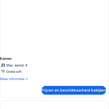
niet-
roken
(No-
pets
allowed,
Suite)
Kamer
Max. aantal: 4
Gratis wifi
Meer
Meer informatie
details
over
Prijzen en beschikbaarheid bekijken
Kamer