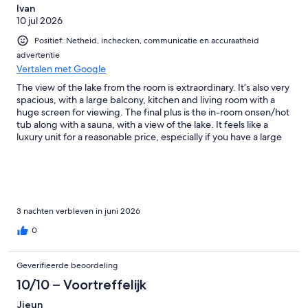
Ivan
10 jul 2026
Positief: Netheid, inchecken, communicatie en accuraatheid
advertentie
Vertalen met Google
The view of the lake from the room is extraordinary. It’s also very
spacious, with a large balcony, kitchen and living room with a
huge screen for viewing. The final plus is the in-room onsen/hot
tub along with a sauna, with a view of the lake. It feels like a
luxury unit for a reasonable price, especially if you have a large
group. Wonderful place to stay and highly recommended.
3 nachten verbleven in juni 2026
0
Geverifieerde beoordeling
10/10 – Voortreffelijk
Jieun