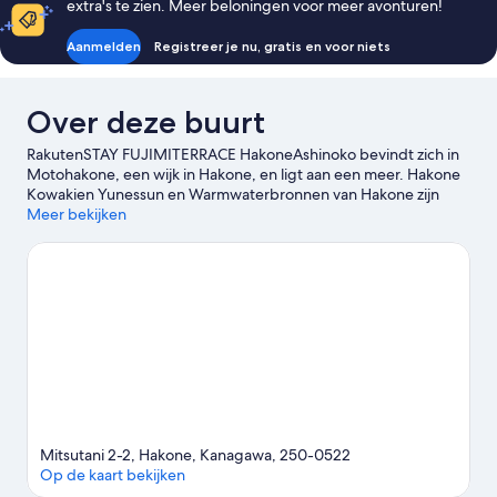
extra's te zien. Meer beloningen voor meer avonturen!
Aanmelden
Registreer je nu, gratis en voor niets
Over deze buurt
RakutenSTAY FUJIMITERRACE HakoneAshinoko bevindt zich in
Motohakone, een wijk in Hakone, en ligt aan een meer. Hakone
Kowakien Yunessun en Warmwaterbronnen van Hakone zijn
enkele plekken die je niet mag overslaan als je iets actiefs wilt
Meer bekijken
doen. Als je liever de natuur intrekt, kan dat bij Lake Ashi en
Nationaal Park Fuji-Hakone-Izu. Wil je graag een evenement of
wedstrijd bijwonen tijdens je verblijf? Kijk dan even wat er te
beleven valt bij Arena van Odawara of kies voor een avondje uit
bij Fujisan Juku no Mori-amfitheater.
Bekijk onze reisgids voor
Hakone
Meer appartementen in Hakone
Mitsutani 2-2, Hakone, Kanagawa, 250-0522
Op de kaart bekijken