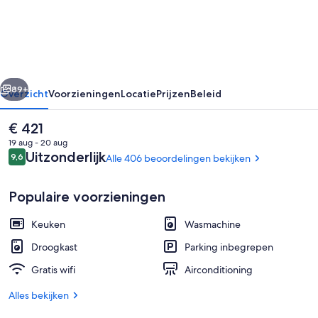
HakoneAshinoko
rige
Volgende
89+
Overzicht
Voorzieningen
Locatie
Prijzen
Beleid
De
€ 421
huidige
19 aug - 20 aug
prijs
Beoordelingen
Uitzonderlijk
9,6
Alle 406 beoordelingen bekijken
9,6 op 10 –
is
€ 421
Populaire voorzieningen
Keuken
Wasmachine
Standaard kamer, niet-roken (Loft in
Droogkast
Parking inbegrepen
Gratis wifi
Airconditioning
Alles bekijken