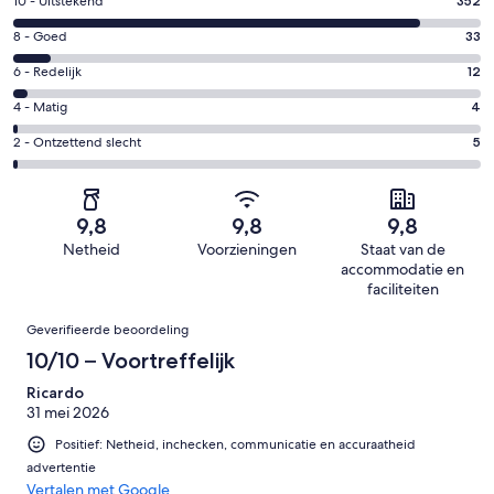
Gastenscore:
10 - Uitstekend
352
10
Gastenscore:
8 - Goed
33
-
8
Uitstekend.
Gastenscore:
6 - Redelijk
12
-
352
6
Goed.
Gastenscore:
4 - Matig
4
van
-
33
4
406
Redelijk.
Gastenscore:
2 - Ontzettend slecht
5
van
-
beoordelingen
12
2
406
Matig.
van
-
beoordelingen
4
406
Ontzettend
van
9,8
9,8
9,8
beoordelingen
slecht.
406
Netheid
Voorzieningen
Staat van de
5
beoordelingen
accommodatie en
van
faciliteiten
406
Beoordelingen
beoordelingen
Geverifieerde beoordeling
10/10 – Voortreffelijk
Ricardo
31 mei 2026
Positief: Netheid, inchecken, communicatie en accuraatheid
advertentie
Vertalen met Google