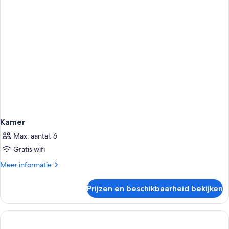
Kamer
Max. aantal: 6
Gratis wifi
Meer
Meer informatie
details
over
Prijzen en beschikbaarheid bekijken
Kamer