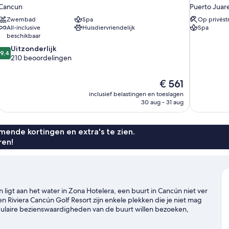
Cancun
Puerto Juar
Zwembad
Spa
Op privést
All-inclusive
Huisdiervriendelijk
Spa
beschikbaar
9.4
Uitzonderlijk
9,4
van
210 beoordelingen
10,
Uitzonderlijk,
De
€ 561
210
prijs
beoordelingen
inclusief belastingen en toeslagen
is
30 aug - 31 aug
€ 561
ende kortingen en extra's te zien.
ren!
ligt aan het water in Zona Hotelera, een buurt in Cancún niet ver
n Riviera Cancún Golf Resort zijn enkele plekken die je niet mag
e populaire bezienswaardigheden van de buurt willen bezoeken,
la Mujeres, Punta Cancún y Punta Nizuc en Xoximilco. Reis je met
sis Arena om een wedstrijd of evenement bij te wonen. Duiken,