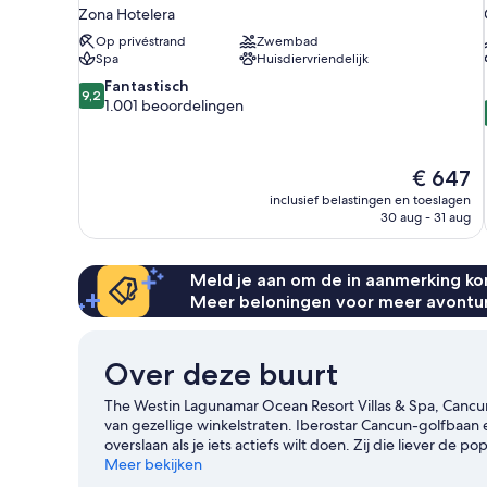
Zona Hotelera
Op privéstrand
Zwembad
Spa
Huisdiervriendelijk
9.2
Fantastisch
9,2
van
1.001 beoordelingen
10,
Fantastisch,
1.001
De
€ 647
beoordelingen
prijs
inclusief belastingen en toeslagen
is
30 aug - 31 aug
€ 647
Meld je aan om de in aanmerking kom
Meer beloningen voor meer avontu
Over deze buurt
The Westin Lagunamar Ocean Resort Villas & Spa, Cancun 
van gezellige winkelstraten. Iberostar Cancun-golfbaan e
overslaan als je iets actiefs wilt doen. Zij die liever d
kunnen terecht bij Nationaal park Costa Occidental de Is
Meer bekijken
kinderen? Overweeg dan El Sol de Cancun of ga naar Oa