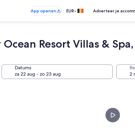
•
App openen
EUR
Adverteer je accom
Ocean Resort Villas & Spa
Datums
Re