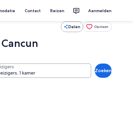
modatie
Contact
Reizen
Aanmelden
Delen
Opslaan
, Cancun
izigers
Zoeken