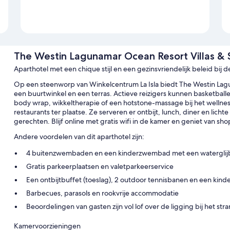
The Westin Lagunamar Ocean Resort Villas & 
Aparthotel met een chique stijl en een gezinsvriendelijk beleid bij d
Op een steenworp van Winkelcentrum La Isla biedt The Westin Lag
een buurtwinkel en een terras. Actieve reizigers kunnen basketballen 
body wrap, wikkeltherapie of een hotstone-massage bij het wellness
restaurants ter plaatse. Ze serveren er ontbijt, lunch, diner en lichte
gerechten. Blijf online met gratis wifi in de kamer en geniet van sho
Andere voordelen van dit aparthotel zijn:
4 buitenzwembaden en een kinderzwembad met een waterglijbaa
Gratis parkeerplaatsen en valetparkeerservice
Een ontbijtbuffet (toeslag), 2 outdoor tennisbanen en een kinde
Barbecues, parasols en rookvrije accommodatie
Beoordelingen van gasten zijn vol lof over de ligging bij het 
Kamervoorzieningen