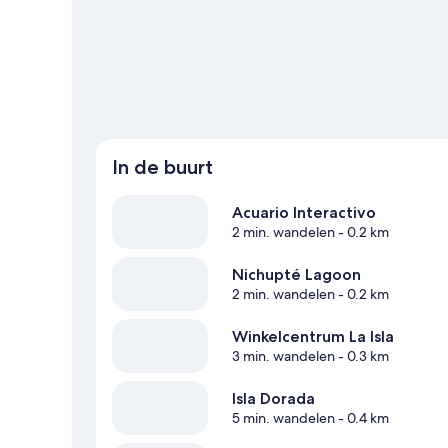
snorkelen en waterskiën, het kan allemaal. Maak je borst
Meer aparthotels in Cancún
In de buurt
Acuario Interactivo
2 min. wandelen
- 0.2 km
Nichupté Lagoon
2 min. wandelen
- 0.2 km
Winkelcentrum La Isla
3 min. wandelen
- 0.3 km
Isla Dorada
5 min. wandelen
- 0.4 km