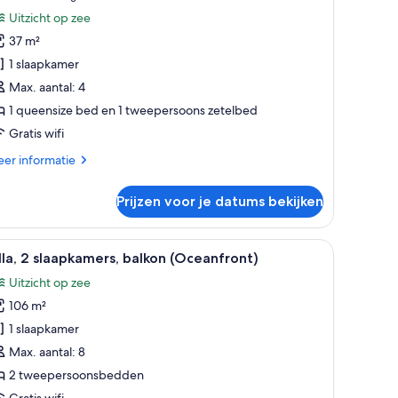
beoordelingen)
Uitzicht op zee
ueensize
37 m²
ed
1 slaapkamer
et
Max. aantal: 4
laapbank,
1 queensize bed en 1 tweepersoons zetelbed
alkon
Gratis wifi
Oceanfront)
aden
er
er informatie
tails
er
Prijzen voor je datums bekijken
udio,
eensize
hoek met een tafel en stoelen, een zithoek en een flatscreen televisie aan
raam dat uitkijkt op een weelderige tuin en palmbomen. Er is een zithoek me
le
Een moderne hotelkamer met een groot raam da
9
ed
lla, 2 slaapkamers, balkon (Oceanfront)
oto's
t
Uitzicht op zee
aapbank,
oor
lkon
106 m²
lla,
ceanfront)
1 slaapkamer
laapkamers,
Max. aantal: 8
alkon
2 tweepersoonsbedden
Oceanfront)
Gratis wifi