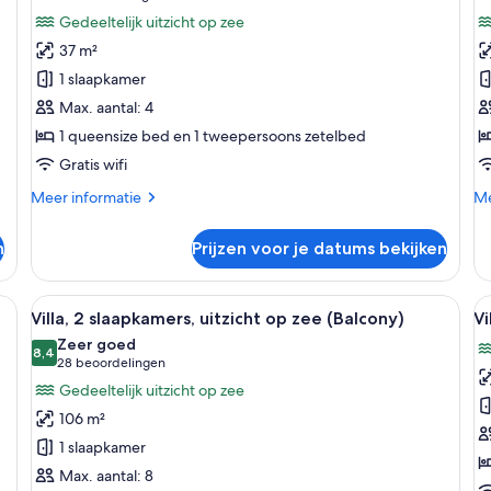
1
1
beoordelingen)
Gedeeltelijk uitzicht op zee
queensize
q
37 m²
bed
b
1 slaapkamer
met
m
Max. aantal: 4
slaapbank,
s
1 queensize bed en 1 tweepersoons zetelbed
uitzicht
b
Gratis wifi
op
(
zee
l
Meer
Me
Meer informatie
Me
(Balcony)
details
de
over
ov
laden
n
Prijzen voor je datums bekijken
Studio,
St
1
1
queensize
qu
 groot raam dat uitkijkt op een weelderige tuin en palmbomen. Er is een zit
Alle
Een moderne hotelkamer met een groot 
Al
9
bed
b
Villa, 2 slaapkamers, uitzicht op zee (Balcony)
Vi
foto's
f
met
me
Zeer goed
slaapbank,
voor
8,4
sl
v
8,4 van 10
(28
28 beoordelingen
uitzicht
ba
Villa,
Vi
beoordelingen)
Gedeeltelijk uitzicht op zee
op
(O
2
2
zee
106 m²
slaapkamers,
s
(Balcony)
1 slaapkamer
uitzicht
b
Max. aantal: 8
op
(