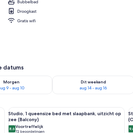
Bubbelbad
Droogkast
Gratis wifi
ze datums
8 - aug 9
rheid controleren voor morgen aug 9 - aug 10
De beschikbaarheid controleren voor 
Morgen
Dit weekend
aug 9 - aug 10
aug 14 - aug 16
 groot raam dat uitkijkt op een weelderige tuin en palmbomen. Er is een zit
Alle
Een hotelkamer met een groot bed, een
Al
4
Studio, 1 queensize bed met slaapbank, uitzicht op
St
foto's
f
zee (Balcony)
(
voor
v
Voortreffelijk
8,6
9,
Studio,
S
8,6 van 10
(72
72 beoordelingen