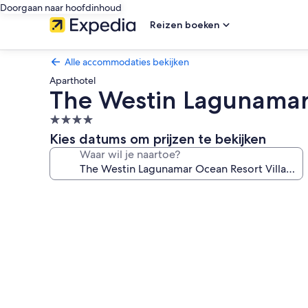
Doorgaan naar hoofdinhoud
Reizen boeken
Alle accommodaties bekijken
Aparthotel
The Westin Lagunamar 
4.0-
sterrenaccommodatie
Kies datums om prijzen te bekijken
Waar wil je naartoe?
Fotogalerie
voor
The
Westin
Lagunamar
Ocean