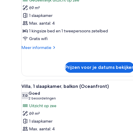
1
69 m²
slaapkamer,
1 slaapkamer
uitzicht
Max. aantal: 4
op
1 kingsize bed en 1 tweepersoons zetelbed
zee
(Balcony)
Gratis wifi
laden
Meer
Meer informatie
details
over
Villa,
Prijzen voor je datums bekijke
1
slaapkamer,
uitzicht
Alle
Een moderne hotelkamer met een
op
6
Villa, 1 slaapkamer, balkon (Oceanfront)
foto's
zee
Goed
(Balcony)
voor
7,0
7,0 van 10
(2
2 beoordelingen
Villa,
beoordelingen)
Uitzicht op zee
1
69 m²
slaapkamer,
1 slaapkamer
balkon
Max. aantal: 4
(Oceanfront)