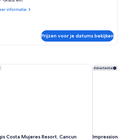
aden
er
er informatie
tails
er
la,
Prijzen voor je datums bekijken
aapkamers,
lkon
ceanfront)
is Costa Mujeres Resort, Cancun
Impression Isla Mujer
Advertentie
gis Costa Mujeres Resort, Cancun
Impression Isla Muje