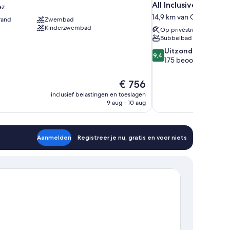
All Inclusive
ez
14,9 km van Cancún
rand
Zwembad
Kinderzwembad
Op privéstrand
Bubbelbad
9.4
Uitzonderlijk
9,4
van
175 beoordelingen
10,
Uitzonderlijk,
De
€ 756
175
prijs
inclusief belastingen en toeslagen
beoordelingen
is
9 aug - 10 aug
€ 756
Aanmelden
Registreer je nu, gratis en voor niets