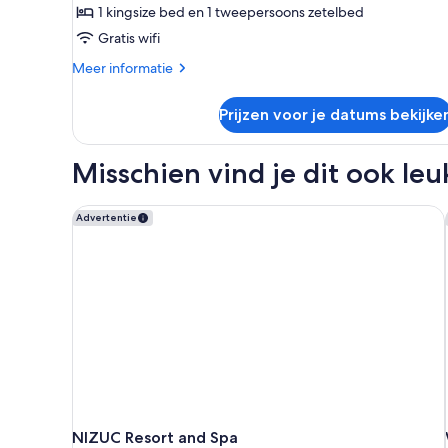
1 kingsize bed en 1 tweepersoons zetelbed
laden
Gratis wifi
Meer
Meer informatie
details
over
Prijzen voor je datums bekijke
Villa,
1
slaapkamer,
Misschien vind je dit ook leu
balkon
(Oceanfront)
NIZUC Resort and Spa
Advertentie
NIZUC Resort and Spa