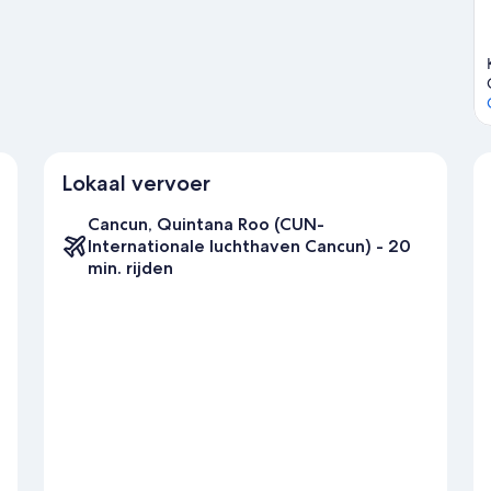
 dus maar nat!
Bekijk onze reisgids voor Cancún
Lokaal vervoer
Cancun, Quintana Roo (CUN-
Internationale luchthaven Cancun) - 20
min. rijden