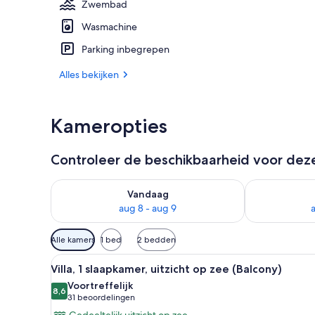
Zwembad
Wasmachine
Exterieur
Parking inbegrepen
Alles bekijken
Kameropties
Controleer de beschikbaarheid voor de
De beschikbaarheid controleren voor vanavond aug 
De beschikbaa
Vandaag
aug 8 - aug 9
Beschikbare
Alle kamers
1 bed
2 bedden
filters
Alle
Een moderne hotelkamer met een
voor
6
Villa, 1 slaapkamer, uitzicht op zee (Balcony)
foto's
kamers
Voortreffelijk
voor
8,6
8,6 van 10
(31
31 beoordelingen
Villa,
beoordelingen)
Gedeeltelijk uitzicht op zee