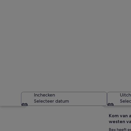
Inchecken
Uitc
Selecteer datum
Sele
Kaart verkennen
Kom van a
westen va
Bex heeft ee