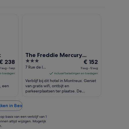
The Freddie Mercury Hotel
x
The Freddie Mercury
De
3
De
€ 238
Hotel
€ 152
prijs
out
prijs
7 Rue de la
1 aug - 1 sep
11 aug - 12 aug
Rouvenettaz
is
of
is
en toeslagen
inclusief belastingen en toeslagen
Montreux
€ 238
5
€ 152
Verblijf bij dit hotel in Montreux. Geniet
VD
per
per
, een
van gratis wifi, ontbijt en
nacht
parkeerplaatsen ter plaatse. De
nacht
in hun
populaire attracties Musée de Montreux
van
van
en Place du Marché ...
31
11
jken in Bex
aug
aug
tot
tot
p basis van een verblijf van 1
1
12
nnen altijd wijzigen. Mogelijk
n.
sep
aug