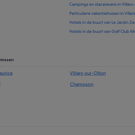
Campings en stacaravans in Villars
Particuliere vakantiehuizen in Villa
Hotels in de buurt van Le Jardin Ze
Hotels in de buurt van Golf Club 
Relais & Chateaux-hotels in Villars-
 missen
aurice
Villars-sur-Ollon
y
Chamoson