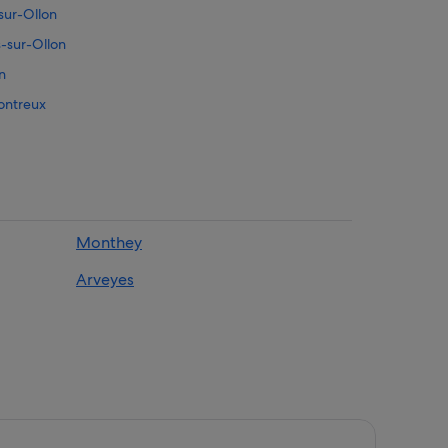
-sur-Ollon
rs-sur-Ollon
n
Montreux
sur-Ollon
Monthey
Arveyes