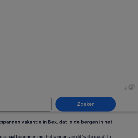
Een kasteel omringd door w
Een kasteel met meerdere t
4
Zoeken
spannen vakantie in Bex, dat in de bergen in het
Een met sneeuw bedekte berg
te schaal begonnen met het winnen van dit 'witte goud'. In