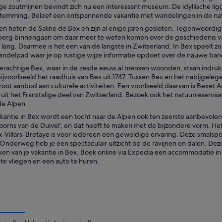
ge zoutmijnen bevindt zich nu een interessant museum. De idyllische lig
temming. Beleef een ontspannende vakantie met wandelingen in de natuu
n heten de Saline de Bex en zijn al enige jaren gesloten. Tegenwoordig 
 berg binnengaan om daar meer te weten komen over de geschiedenis van
lang. Daarmee is het een van de langste in Zwitserland. In Bex speelt zo
andelpad waar je op rustige wijze informatie opdoet over de nauwe band
lderachtige Bex, waar in de zesde eeuw al mensen woonden, staan indru
voorbeeld het raadhuis van Bex uit 1747. Tussen Bex en het nabijgelegen
Een bergachtig landschap met wijngaarden, een stad en een kastee
root aanbod aan culturele activiteiten. Een voorbeeld daarvan is Bexet 
uit het Franstalige deel van Zwitserland. Bezoek ook het natuurreservaa
de Alpen.
akantie in Bex wordt een tocht naar de Alpen ook ten zeerste aanbevolen.
oorns van de Duivel', en dat heeft te maken met de bijzondere vorm. He
x-Villars-Bretaye is voor iedereen een geweldige ervaring. Deze smalspo
Onderweg heb je een spectaculair uitzicht op de ravijnen en dalen. Deze
aken van je vakantie in Bex. Boek online via Expedia een accommodatie i
te vliegen en een auto te huren.