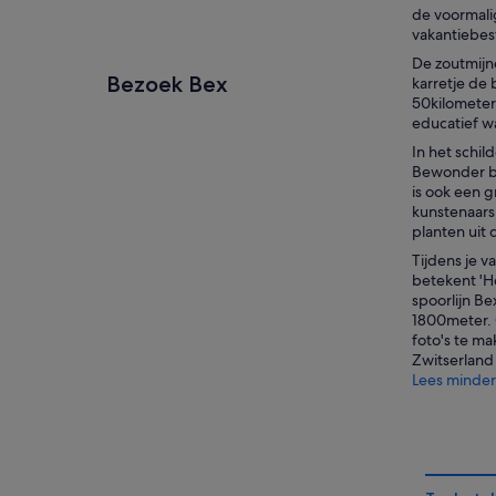
de voormali
vakantiebes
De zoutmijne
Bezoek Bex
karretje de
50kilometer 
educatief w
In het schi
Bewonder bij
is ook een g
kunstenaars 
planten uit 
Tijdens je v
betekent 'H
spoorlijn Be
1800meter. 
foto's te m
Zwitserland 
Lees minder