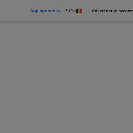
•
App openen
EUR
Adverteer je accom