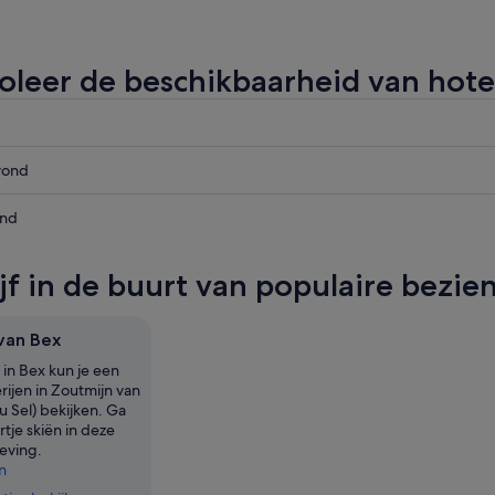
oleer de beschikbaarheid van hotel
vond
d,
end
vond,
ijf in de buurt van populaire bezi
,
van Bex
 in Bex kun je een
rijen in Zoutmijn van
 Sel) bekijken. Ga
tje skiën in deze
eving.
n