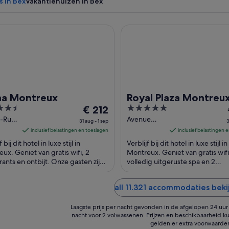
s in Bex
Vakantiehuizen in Bex
Montreux
Royal Plaza Montreux
a Montreux
Royal Plaza Montreu
De
5
€ 212
prijs
out
-Rue
Avenue
31 aug - 1 sep
3
Claude
is
of
inclusief belastingen en toeslagen
inclusief belastingen 
eux
Nobs 7
€ 212
5
f bij dit hotel in luxe stijl in
Verblijf bij dit hotel in luxe stijl in
Montreux
per
ux. Geniet van gratis wifi, 2
Montreux. Geniet van gratis wifi
VD
rants en ontbijt. Onze gasten zijn
nacht
volledig uitgeruste spa en 2
 beoordelingen erg positief over
bars/lounges. Onze gasten zijn 
van
beoordelingen ...
31
all 11.321 accommodaties beki
aug
tot
Laagste prijs per nacht gevonden in de afgelopen 24 uur o
1
nacht voor 2 volwassenen. Prijzen en beschikbaarheid ku
gelden er extra voorwaarde
sep