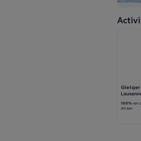
Accommodat
Activ
Gletsjer 
Gletsje
Lausann
100%
van o
dit aan