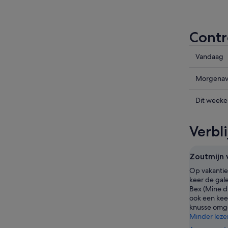
Contr
Prijzen
Vandaag
in
Bex
Prijzen
Morgena
voor
in
vanavon
Bex
Prijzen
Dit week
7
voor
in
aug
morgena
Bex
Verbl
-
8
voor
8
aug
dit
aug,
-
weekend
Zoutmijn 
bekijken
9
7
Op vakantie
aug,
aug
keer de gale
bekijken
-
Bex (Mine du
9
ook een keer
aug,
knusse omg
Minder leze
bekijken