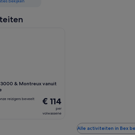
ies bekijken
iteiten
3000 & Montreux vanuit Lausanne
r 3000 & Montreux vanuit
e
€ 114
nze reizigers beveelt
per
volwassene
Alle activiteiten in Bex b