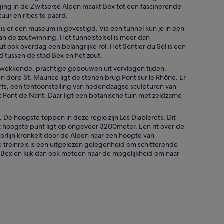
ging in de Zwitserse Alpen maakt Bex tot een fascinerende
r en ritjes te paard.
is er een museum in gevestigd. Via een tunnel kun je in een
 de zoutwinning. Het tunnelstelsel is meer dan
ut ook overdag een belangrijke rol. Het Sentier du Sel is een
 tussen de stad Bex en het zout.
kwekkende, prachtige gebouwen uit vervlogen tijden.
 dorp St. Maurice ligt de stenen brug Pont sur le Rhône. Er
l.
Arts, een tentoonstelling van hedendaagse sculpturen van
t Pont de Nant. Daar ligt een botanische tuin met zeldzame
 De hoogste toppen in deze regio zijn Les Diablerets. Dit
t hoogste punt ligt op ongeveer 3200meter. Een rit over de
orlijn kronkelt door de Alpen naar een hoogte van
 treinreis is een uitgelezen gelegenheid om schitterende
n Bex en kijk dan ook meteen naar de mogelijkheid om naar