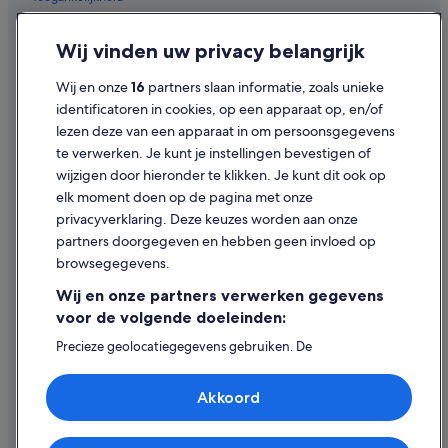
Hotels met gratis ontbijt in Benalmádena
Privacy
Wij vinden uw privacy belangrijk
Riu Hotels in Benalmádena Costa
Cookies
Wij en onze
16
partners slaan informatie, zoals unieke
Hotels in Benalmádena Costa
Juridische informatie/Contact
identificatoren in cookies, op een apparaat op, en/of
Villa's in Torremolinos
Inhoudsrichtlijnen en inhoud rapporteren
lezen deze van een apparaat in om persoonsgegevens
B&B in Alhaurin el Grande
te verwerken. Je kunt je instellingen bevestigen of
Hulp
wijzigen door hieronder te klikken. Je kunt dit ook op
Hotels in Mijas Pueblo
elk moment doen op de pagina met onze
Hotels met 5 sterren in Benalmádena
Ondersteuning
privacyverklaring. Deze keuzes worden aan onze
Hotels in Benalmádena Pueblo
Je boeking wijzigen of annuleren
partners doorgegeven en hebben geen invloed op
browsegegevens.
Macdonald Hotels in Mijas
Restitutieproces en tijdsbestek
Wij en onze partners verwerken gegevens
Hotels in Torremolinos
Boek een vlucht met airlinetegoed
voor de volgende doeleinden:
Aparthotels in Torremolinos
Internationale reisdocumenten
Precieze geolocatiegegevens gebruiken. De
Aparthotels in Mijas
apparaatkenmerken actief scannen ter identificatie.
Informatie op een apparaat opslaan en/of openen.
Diamond Resorts in Benalmádena
Akkoord
Gepersonaliseerde advertenties en content, advertentie-
en contentmetingen, doelgroepenonderzoek en
Hostels in Benalmádena
ontwikkeling van diensten.
Expedia, Inc. is niet verantwoordelijk voor de inhoud op externe