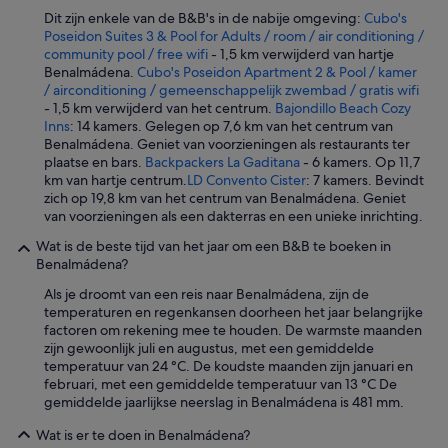
Dit zijn enkele van de B&B's in de nabije omgeving:
Cubo's
Poseidon Suites 3 & Pool for Adults / room / air conditioning /
community pool / free wifi
- 1,5 km verwijderd van hartje
Benalmádena.
Cubo's Poseidon Apartment 2 & Pool / kamer
/ airconditioning / gemeenschappelijk zwembad / gratis wifi
- 1,5 km verwijderd van het centrum.
Bajondillo Beach Cozy
Inns
: 14 kamers. Gelegen op 7,6 km van het centrum van
Benalmádena. Geniet van voorzieningen als restaurants ter
plaatse en bars.
Backpackers La Gaditana
- 6 kamers. Op 11,7
km van hartje centrum.
LD Convento Cister
: 7 kamers. Bevindt
zich op 19,8 km van het centrum van Benalmádena. Geniet
van voorzieningen als een dakterras en een unieke inrichting.
Wat is de beste tijd van het jaar om een B&B te boeken in
Benalmádena?
Als je droomt van een reis naar Benalmádena, zijn de
temperaturen en regenkansen doorheen het jaar belangrijke
factoren om rekening mee te houden. De warmste maanden
zijn gewoonlijk juli en augustus, met een gemiddelde
temperatuur van 24 °C. De koudste maanden zijn januari en
februari, met een gemiddelde temperatuur van 13 °C De
gemiddelde jaarlijkse neerslag in Benalmádena is 481 mm.
Wat is er te doen in Benalmádena?