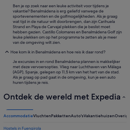
Ben je op zoek naar een leuke activiteit voor tijdens je
vakantie? Benalmádena is erg geliefd vanwege de
sportevenementen en de golfmogelijkheden. Als je graag
wat tijd in de natuur wilt doorbrengen, dan zijn Carihuela
Strand en Playa de Carvajal plekken die je beslist moet
hebben gezien. Castillo Colomares en Benalmádena Golf zijn
leuke plekken om op het programma te zetten als je meer
van de omgeving wilt zien.
Hoe kom ik in Benalmádena en hoe reis ik daar rond?
Je excursies in en rond Benalmádena plannen is makkelijker
met deze vervoersopties. Vlieg naar Luchthaven van Málaga
(AGP), Spanje, gelegen op 11,5 km van het hart van de stad.
Als je graag op pad gaat in de omgeving, kun je een auto
huren tijdens je reis.
Ontdek de wereld met Expedia
Accommodatie
Vluchten
Pakketten
Auto's
Vakantiehuizen
Overig
Hostels in Fuengirola