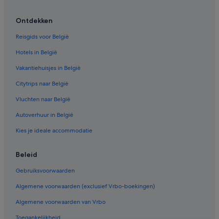
Villa's in La Cala de Mijas
Ontdekken
Appartementen in Fuengirola
Reisgids voor België
Budget in Carihuela
Hotels in België
Hotels in Málaga
Vakantiehuisjes in België
Hotels met 5 sterren in Benalmádena Pueblo
Citytrips naar België
Campings en stacaravans in La Cala de Mijas
Vluchten naar België
Hotels met restaurant in Benalmádena Pueblo
Campings en stacaravans in Mijas Pueblo
Autoverhuur in België
Particuliere vakantiehuizen in Fuengirola
Kies je ideale accommodatie
Hotels met 5 sterren in Carihuela
Beleid
B&B in Alhaurín de la Torre
Gebruiksvoorwaarden
Spa in Benalmádena
Algemene voorwaarden (exclusief Vrbo-boekingen)
Aparthotels in Benalmádena
Algemene voorwaarden van Vrbo
Particuliere vakantiehuizen in Alhaurín de la Torre
All-Inclusive in Benalmádena
Toegankelijkheid