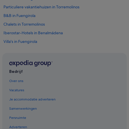
Particuliere vakantiehuizen in Torremolinos
B&B in Fuengirola
Chalets in Torremolinos
Iberostar-Hotels in Benalmádena
Villa's in Fuengirola
Hotels met restaurant in Benalmádena
Hotels met waterpark in Benalmádena
Particuliere vakantiehuizen in Benalmádena Costa
Bedrijf
Hotels in de buurt van Casino Torrequebrada
Over ons
Hilton Hotels in Benalmádena
Vacatures
Hotels in de buurt van Kabelbaan van Benalmádena
Je accommodatie adverteren
Appartementen in Alhaurin el Grande
Samenwerkingen
Hotels in Benalmádena
Persruimte
Aparthotels in Benalmádena Costa
Adverteren
Pensions in La Cala de Mijas