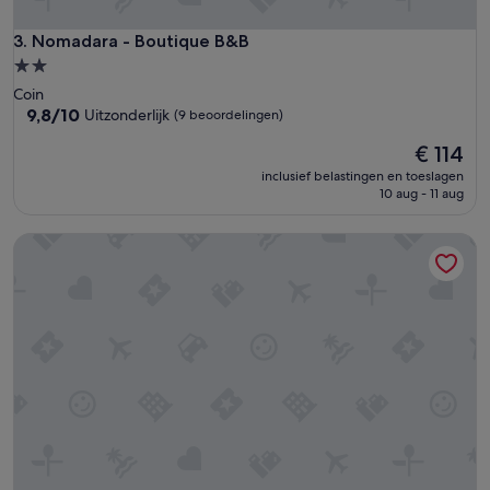
Nomadara - Boutique B&B
3. Nomadara - Boutique B&B
2.0-
sterrenaccommodatie
Coin
9.8
9,8/10
Uitzonderlijk
(9 beoordelingen)
van
De
€ 114
10,
prijs
Uitzonderlijk,
inclusief belastingen en toeslagen
is
(9
10 aug - 11 aug
€ 114
beoordelingen)
Los Azules