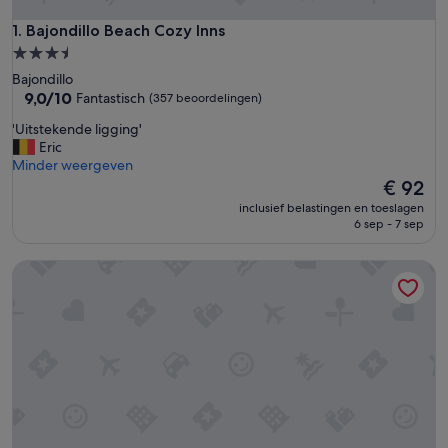
Bajondillo Beach Cozy Inns
1. Bajondillo Beach Cozy Inns
3.5-
sterrenaccommodatie
Bajondillo
9.0
9,0/10
Fantastisch
(357 beoordelingen)
van
'
'Uitstekende ligging'
10,
U
Eric
Fantastisch,
i
Minder weergeven
(357
t
De
€ 92
beoordelingen)
s
prijs
inclusief belastingen en toeslagen
t
is
6 sep - 7 sep
e
€ 92
k
Backpackers La Gaditana
e
n
d
e
l
i
g
g
i
n