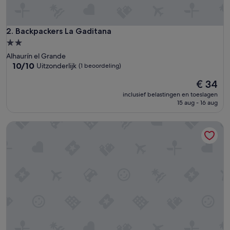
g
'
Backpackers La Gaditana
2. Backpackers La Gaditana
2.0-
sterrenaccommodatie
Alhaurín el Grande
10.0
10/10
Uitzonderlijk
(1 beoordeling)
van
De
€ 34
10,
prijs
Uitzonderlijk,
inclusief belastingen en toeslagen
is
(1
15 aug - 16 aug
€ 34
beoordeling)
Nomadara - Boutique B&B