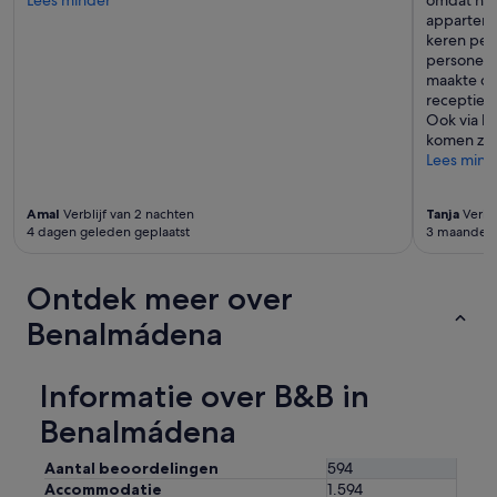
Lees minder
omdat het
apparteme
keren per
personeel
maakte de
receptie 
Ook via h
komen zek
Lees mind
Amal
Verblijf van 2 nachten
Tanja
Verbli
4 dagen geleden geplaatst
3 maanden 
Ontdek meer over
Benalmádena
Informatie over B&B in
Benalmádena
Aantal beoordelingen
594
Accommodatie
1.594