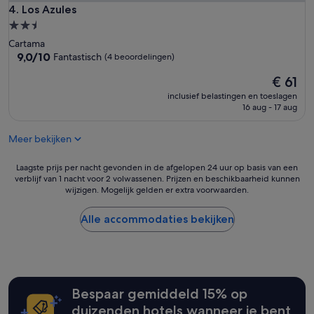
Los Azules
4. Los Azules
2.5-
sterrenaccommodatie
Cartama
9.0
9,0/10
Fantastisch
(4 beoordelingen)
van
De
€ 61
10,
prijs
Fantastisch,
inclusief belastingen en toeslagen
is
(4
16 aug - 17 aug
€ 61
beoordelingen)
Meer bekijken
Laagste
Laagste prijs per nacht gevonden in de afgelopen 24 uur op basis van een
verblijf van 1 nacht voor 2 volwassenen. Prijzen en beschikbaarheid kunnen
prijs
wijzigen. Mogelijk gelden er extra voorwaarden.
per
nacht
gevonden
Alle accommodaties bekijken
in
de
afgelopen
24
uur
Bespaar gemiddeld 15% op
op
basis
duizenden hotels wanneer je bent