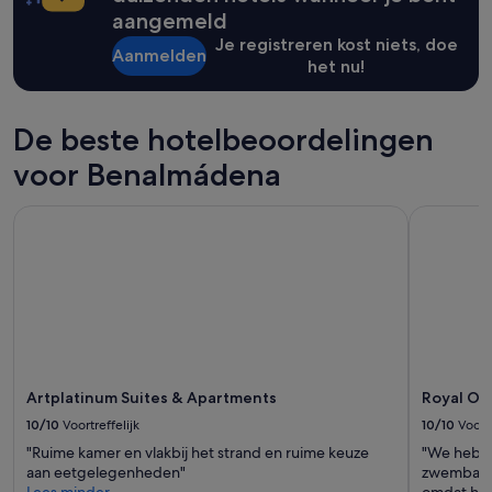
van
aangemeld
een
Je registreren kost niets, doe
verblijf
Aanmelden
het nu!
van
1
nacht
voor
De beste hotelbeoordelingen
2
volwassenen.
voor Benalmádena
Prijzen
en
Artplatinum Suites & Apartments
Royal Oasi
beschikbaarheid
kunnen
wijzigen.
Mogelijk
gelden
er
extra
voorwaarden.
Artplatinum Suites & Apartments
Royal Oas
10/10
Voortreffelijk
10/10
Voortr
"Ruime kamer en vlakbij het strand en ruime keuze
"We hebbe
aan eetgelegenheden"
zwembad o