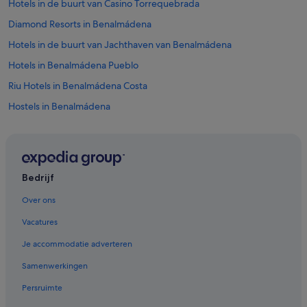
Hotels in de buurt van Casino Torrequebrada
Diamond Resorts in Benalmádena
Hotels in de buurt van Jachthaven van Benalmádena
Hotels in Benalmádena Pueblo
Riu Hotels in Benalmádena Costa
Hostels in Benalmádena
Aparthotels in Benalmádena
All-Inclusive in Carihuela
Hotels met 5 sterren in Benalmádena
Bedrijf
Hotels met fitnessruimte in Torremolinos
Over ons
Hotels in de buurt van Kabelbaan van Benalmádena
Vacatures
Hotels met 3 sterren in Torremolinos
Je accommodatie adverteren
Hotels met waterpark in Benalmádena
Samenwerkingen
Spa in Benalmádena
Persruimte
Hilton Hotels in Benalmádena