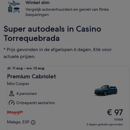
Winkel slim
Vergelijk autoverhuurders en geniet van flinke
besparingen
Super autodeals in Casino
Torrequebrada
* Prijs gevonden in de afgelopen 6 dagen. Klik voor
actuele prijzen.
Premium Cabriolet Mini Cooper
di.
di. 11 aug - wo. 12 aug
11
Premium Cabriolet
aug
Mini Cooper
tot
wo.
4 personen
12
Onbeperkt aantal km
aug
€ 97
totaal
Malaga, ESP
3 dagen geleden gevonden