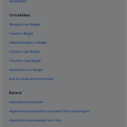
Adverteren
Hotels met 5 sterren in Benalmádena Pueblo
All-Inclusive in Benalmádena
Ontdekken
Hotels met restaurant in Benalmádena
Reisgids voor België
Hotels in Málaga
Hotels in België
Hotels met gratis ontbijt in Torremolinos
Vakantiehuisjes in België
Hotels met zwembad in Torremolinos
Citytrips naar België
Budget in Carihuela
Vluchten naar België
Hotels in Torremolinos
Hotels in Benalmádena
Autoverhuur in België
Iberostar-Hotels in Benalmádena
Kies je ideale accommodatie
Aparthotels in Benalmádena Costa
Beleid
Hotels in de buurt van Aqualand Torremolinos
Gebruiksvoorwaarden
Avonturen in Carihuela
Algemene voorwaarden (exclusief Vrbo-boekingen)
All-Inclusive in Torremolinos
Algemene voorwaarden van Vrbo
Hotels met restaurant in Benalmádena Pueblo