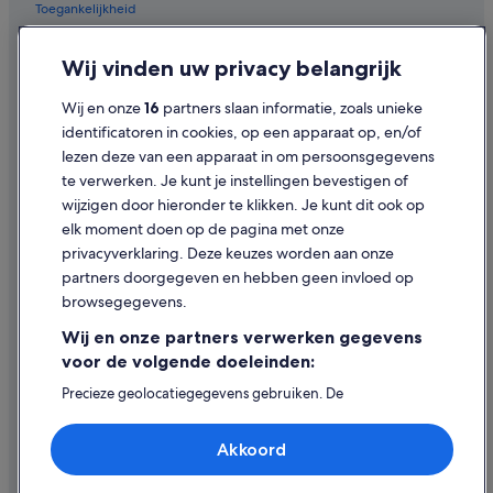
Huisdiervriendelijke in Carihuela
Toegankelijkheid
Campings en stacaravans in Torremolinos
Privacy
Wij vinden uw privacy belangrijk
Villa's in Torremolinos
Cookies
Wij en onze
16
partners slaan informatie, zoals unieke
Hotels met gratis ontbijt in Carihuela
Juridische informatie/Contact
identificatoren in cookies, op een apparaat op, en/of
B&B in Benalmádena
Inhoudsrichtlijnen en inhoud rapporteren
lezen deze van een apparaat in om persoonsgegevens
Hotels met gratis ontbijt in Benalmádena
te verwerken. Je kunt je instellingen bevestigen of
Hulp
wijzigen door hieronder te klikken. Je kunt dit ook op
Hotels met zwembad in Carihuela
elk moment doen op de pagina met onze
Hotels met 5 sterren in Carihuela
Ondersteuning
privacyverklaring. Deze keuzes worden aan onze
Particuliere vakantiehuizen in Benalmádena Costa
Je boeking wijzigen of annuleren
partners doorgegeven en hebben geen invloed op
browsegegevens.
Hotels in Benalmádena Costa
Restitutieproces en tijdsbestek
Wij en onze partners verwerken gegevens
Hotels in Carihuela
Boek een vlucht met airlinetegoed
voor de volgende doeleinden:
Internationale reisdocumenten
Precieze geolocatiegegevens gebruiken. De
apparaatkenmerken actief scannen ter identificatie.
Informatie op een apparaat opslaan en/of openen.
Akkoord
Gepersonaliseerde advertenties en content, advertentie-
en contentmetingen, doelgroepenonderzoek en
ontwikkeling van diensten.
Expedia, Inc. is niet verantwoordelijk voor de inhoud op externe