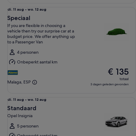
Speciaal If you are flexible in choosing a vehicle then try o
di.
di. 11 aug - wo. 12 aug
11
Speciaal
aug
If you are flexible in choosing a
tot
vehicle then try our surprise car at a
wo.
budget price. We offer anything up
12
to a Passenger Van
aug
4 personen
Onbeperkt aantal km
€ 135
totaal
Malaga, ESP
3 dagen geleden gevonden
Standaard Opel Insignia
di.
di. 11 aug - wo. 12 aug
11
Standaard
aug
Opel Insignia
tot
wo.
5 personen
12
Onbeperkt aantal km