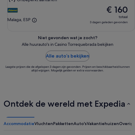
aug
€ 160
totaal
Malaga, ESP
3 dagen geleden gevonden
Niet gevonden wat je zocht?
Alle huurauto's in Casino Torrequebrada bekijken
Alle auto’s bekijken
Laagste prijzen die de afgelopen 3 dagen zijn gevonden. Prijzen en beschikbaarheid kunnen
altijd wijzigen. Mogelijk gelden er extra voorwaarden.
Ontdek de wereld met Expedia
Accommodatie
Vluchten
Pakketten
Auto's
Vakantiehuizen
Overig