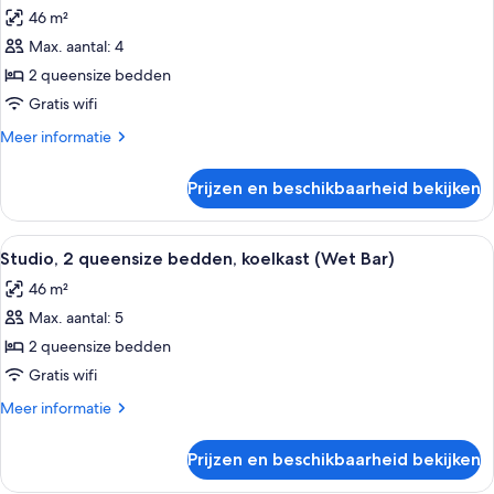
foto's
koelkast,
laden
46 m²
uitzicht
voor
op
Max. aantal: 4
Kamer,
de
2
2 queensize bedden
stad
queensize
(Wet
Gratis wifi
Bar)
bedden,
Meer
Meer informatie
koelkast
details
laden
over
Prijzen en beschikbaarheid bekijken
Kamer,
2
queensize
Alle
Een hotelkamer met twee bedden, een 
7
bedden,
Studio, 2 queensize bedden, koelkast (Wet Bar)
foto's
koelkast
46 m²
voor
Max. aantal: 5
Studio,
2
2 queensize bedden
queensize
Gratis wifi
bedden,
Meer
Meer informatie
koelkast
details
(Wet
over
Prijzen en beschikbaarheid bekijken
Studio,
Bar)
2