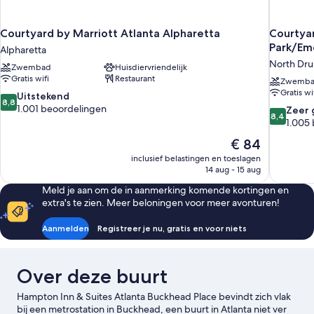
Courtyard by Marriott Atlanta Alpharetta
Courtyar
Park/Em
Alpharetta
North Drui
Zwembad
Huisdiervriendelijk
Gratis wifi
Restaurant
Zwemb
Gratis wi
8.8
Uitstekend
8,8
van
1.001 beoordelingen
8.4
Zeer 
8,4
10,
van
1.005
Uitstekend,
10,
De
€ 84
1.001
Zeer
prijs
beoordelingen
inclusief belastingen en toeslagen
goed,
is
14 aug - 15 aug
1.005
€ 84
beoordel
Meld je aan om de in aanmerking komende kortingen en
extra's te zien. Meer beloningen voor meer avonturen!
Aanmelden
Registreer je nu, gratis en voor niets
Over deze buurt
Hampton Inn & Suites Atlanta Buckhead Place bevindt zich vlak
bij een metrostation in Buckhead, een buurt in Atlanta niet ver