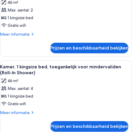
46 m²
mindervaliden,
Kamer,
uitzicht
Max. aantal: 2
1
op
1 kingsize bed
kingsize
de
stad
bed,
Gratis wifi
toegankelijk
Meer
Meer informatie
voor
details
over
mindervaliden
Prijzen en beschikbaarheid bekijken
Kamer,
(Hearing)
1
laden
kingsize
Alle
Hotelkamer met een groot bed, een bur
5
bed,
Kamer, 1 kingsize bed, toegankelijk voor mindervaliden
foto's
toegankelijk
(Roll-In Shower)
voor
voor
46 m²
mindervaliden
Kamer,
(Hearing)
Max. aantal: 4
1
1 kingsize bed
kingsize
bed,
Gratis wifi
toegankelijk
Meer
Meer informatie
voor
details
over
mindervaliden
Prijzen en beschikbaarheid bekijken
Kamer,
(Roll-