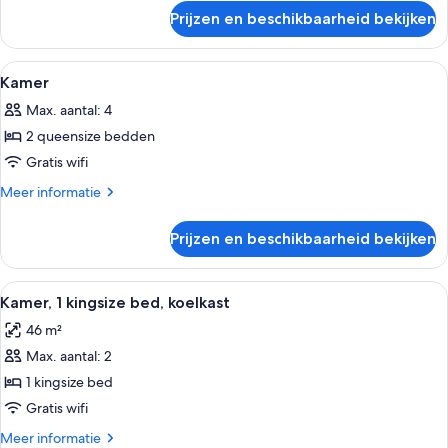
over
Prijzen en beschikbaarheid bekijken
Kamer
Alle
Een hotelkamer met twee bedden, een b
13
Kamer
foto's
Max. aantal: 4
voor
2 queensize bedden
Kamer
laden
Gratis wifi
Meer
Meer informatie
details
over
Prijzen en beschikbaarheid bekijken
Kamer
Alle
Een hotelkamer met een groot bed, een
6
Kamer, 1 kingsize bed, koelkast
foto's
46 m²
voor
Max. aantal: 2
Kamer,
1
1 kingsize bed
kingsize
Gratis wifi
bed,
Meer
Meer informatie