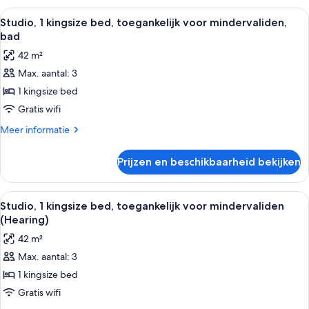
laden
queensize
Alle
Een moderne hotelkamer met een houte
5
bedden,
Studio, 1 kingsize bed, toegankelijk voor mindervaliden,
foto's
koelkast
bad
(Wet
voor
42 m²
Bar)
Studio,
Max. aantal: 3
1
1 kingsize bed
kingsize
bed,
Gratis wifi
toegankelijk
Meer
Meer informatie
voor
details
over
mindervaliden,
Prijzen en beschikbaarheid bekijken
Studio,
bad
1
laden
kingsize
Alle
Een moderne hotelkamer met een bank,
5
bed,
Studio, 1 kingsize bed, toegankelijk voor mindervaliden
foto's
toegankelijk
(Hearing)
voor
voor
42 m²
mindervaliden,
Studio,
bad
Max. aantal: 3
1
1 kingsize bed
kingsize
bed,
Gratis wifi