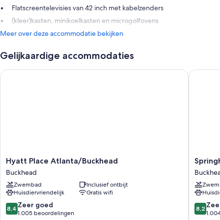
Flatscreentelevisies van 42 inch met kabelzenders
(kleer)kasten, minikoelkasten en microgolfovens
Meer over deze accommodatie bekijken
Gelijkaardige accommodaties
Hyatt Place Atlanta/Buckhead
SpringHi
Hyatt
SpringHi
Hyatt Place Atlanta/Buckhead
Spring
Place
Suites
Buckhead
Buckhe
Atlanta/Buckhead
by
Zwembad
Inclusief ontbijt
Zwem
Buckhead
Marriott
Huisdiervriendelijk
Gratis wifi
Huisdi
Atlanta
Buckhe
8.4
8.2
Zeer goed
Zee
8,4
8,2
Buckhe
van
van
1.005 beoordelingen
1.00