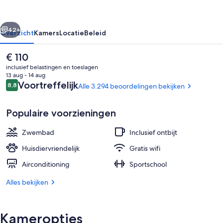
Atlanta
Buckhead
rige
Volgende
Place
42+
Overzicht
Kamers
Locatie
Beleid
De
€ 110
huidige
inclusief belastingen en toeslagen
prijs
13 aug - 14 aug
is
Beoordelingen
Voortreffelijk
8,8
Alle 3.294 beoordelingen bekijken
8,8 op 10 –
€ 110
Populaire voorzieningen
Zwembad
Inclusief ontbijt
Lobby
Huisdiervriendelijk
Gratis wifi
Airconditioning
Sportschool
Alles bekijken
Kameropties