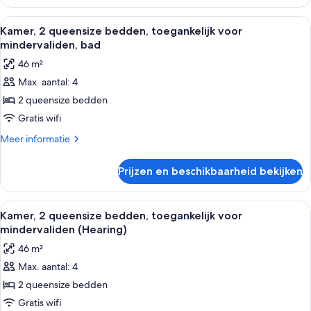
1
In
kingsize
Alle
Een moderne hotelkamer met een houte
6
Shower)
bed,
Kamer, 2 queensize bedden, toegankelijk voor
foto's
toegankelijk
laden
mindervaliden, bad
voor
voor
46 m²
mindervaliden
Kamer,
(Roll-
Max. aantal: 4
2
In
2 queensize bedden
queensize
Shower)
bedden,
Gratis wifi
toegankelijk
Meer
Meer informatie
voor
details
over
mindervaliden,
Prijzen en beschikbaarheid bekijken
Kamer,
bad
2
laden
queensize
Alle
Een hotelkamer met twee bedden, een n
6
bedden,
Kamer, 2 queensize bedden, toegankelijk voor
foto's
toegankelijk
mindervaliden (Hearing)
voor
voor
46 m²
mindervaliden,
Kamer,
bad
Max. aantal: 4
2
2 queensize bedden
queensize
bedden,
Gratis wifi