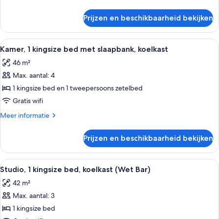
koelkast
details
laden
over
Prijzen en beschikbaarheid bekijken
Kamer,
1
kingsize
Alle
Hotelkamer met een groot bed, een bur
6
bed,
Kamer, 1 kingsize bed met slaapbank, koelkast
foto's
koelkast
46 m²
voor
Max. aantal: 4
Kamer,
1
1 kingsize bed en 1 tweepersoons zetelbed
kingsize
Gratis wifi
bed
Meer
Meer informatie
met
details
slaapbank,
over
Prijzen en beschikbaarheid bekijken
Kamer,
koelkast
1
laden
kingsize
Alle
Een moderne hotelkamer met een bank,
6
bed
Studio, 1 kingsize bed, koelkast (Wet Bar)
foto's
met
42 m²
slaapbank,
voor
koelkast
Max. aantal: 3
Studio,
1
1 kingsize bed