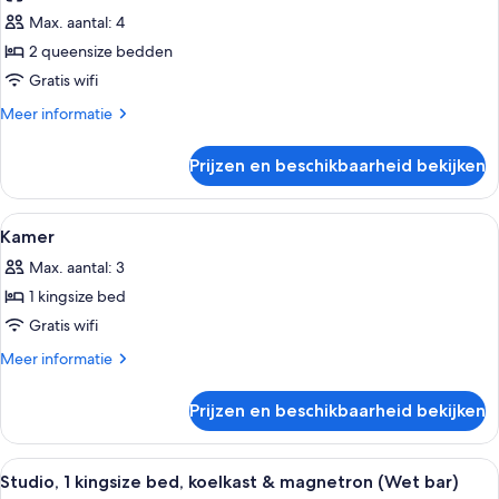
Kamer,
(Hearing)
Max. aantal: 4
2
2 queensize bedden
queensize
bedden,
Gratis wifi
toegankelijk
Meer
Meer informatie
voor
details
over
mindervaliden,
Prijzen en beschikbaarheid bekijken
Kamer,
bad
2
(Mobility
queensize
Alle
Een moderne hotelkamer met een bank,
12
&
bedden,
Kamer
foto's
toegankelijk
Hearing)
Max. aantal: 3
voor
voor
laden
mindervaliden,
1 kingsize bed
Kamer
bad
laden
Gratis wifi
(Mobility
&
Meer
Meer informatie
Hearing)
details
over
Prijzen en beschikbaarheid bekijken
Kamer
Alle
Een moderne hotelkamer met een groot
7
Studio, 1 kingsize bed, koelkast & magnetron (Wet bar)
foto's