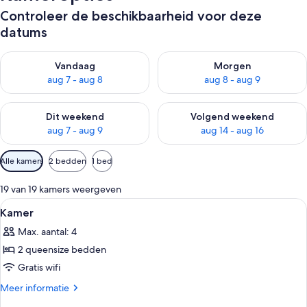
Controleer de beschikbaarheid voor deze
datums
De beschikbaarheid controleren voor vanavond aug 7 - aug 8
De beschikbaarheid controler
Vandaag
Morgen
aug 7 - aug 8
aug 8 - aug 9
De beschikbaarheid controleren voor dit weekend aug 7 - aug
De beschikbaarheid controler
Dit weekend
Volgend weekend
aug 7 - aug 9
aug 14 - aug 16
Beschikbare
Alle kamers
2 bedden
1 bed
filters
voor
19 van 19 kamers weergeven
kamers
Alle
Een badkamer met een grote spiegel, e
4
Kamer
foto's
Max. aantal: 4
voor
2 queensize bedden
Kamer
laden
Gratis wifi
Meer
Meer informatie
details