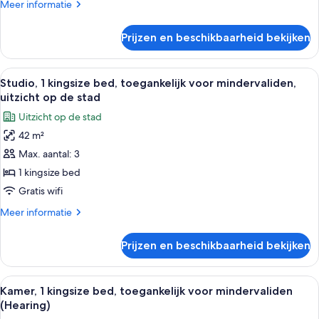
toegankelijk
Meer
Meer informatie
voor
details
over
mindervaliden
Prijzen en beschikbaarheid bekijken
Studio,
(Hearing)
1
laden
kingsize
Alle
Een moderne hotelkamer met een bank,
5
bed,
Studio, 1 kingsize bed, toegankelijk voor mindervaliden,
foto's
toegankelijk
uitzicht op de stad
voor
voor
Uitzicht op de stad
mindervaliden
Studio,
(Hearing)
42 m²
1
Max. aantal: 3
kingsize
bed,
1 kingsize bed
toegankelijk
Gratis wifi
voor
Meer
Meer informatie
mindervaliden,
details
uitzicht
over
Prijzen en beschikbaarheid bekijken
Studio,
op
1
de
kingsize
Alle
Een hotelkamer met een groot bed, een
stad
5
bed,
Kamer, 1 kingsize bed, toegankelijk voor mindervaliden
foto's
toegankelijk
laden
(Hearing)
voor
voor