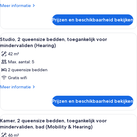
toegankelijk
Meer
Meer informatie
voor
details
over
mindervaliden
Prijzen en beschikbaarheid bekijken
Kamer,
(Hearing)
2
laden
queensize
Alle
Een hotelkamer met twee bedden, een 
4
bedden,
Studio, 2 queensize bedden, toegankelijk voor
foto's
toegankelijk
mindervaliden (Hearing)
voor
voor
42 m²
mindervaliden
Studio,
(Hearing)
Max. aantal: 5
2
2 queensize bedden
queensize
bedden,
Gratis wifi
toegankelijk
Meer
Meer informatie
voor
details
over
mindervaliden
Prijzen en beschikbaarheid bekijken
Studio,
(Hearing)
2
laden
queensize
Alle
Een moderne hotelkamer met een houte
7
bedden,
Kamer, 2 queensize bedden, toegankelijk voor
foto's
toegankelijk
mindervaliden, bad (Mobility & Hearing)
voor
voor
46 m²
mindervaliden