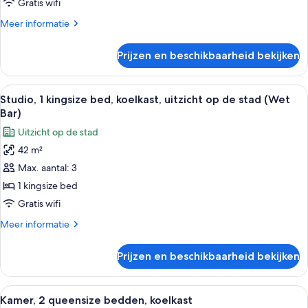
kingsize
Gratis wifi
bed,
Meer
Meer informatie
koelkast
details
(Wet
over
Prijzen en beschikbaarheid bekijken
Studio,
Bar)
1
laden
kingsize
Alle
Een moderne hotelkamer met een groot
6
bed,
Studio, 1 kingsize bed, koelkast, uitzicht op de stad (Wet
foto's
koelkast
Bar)
(Wet
voor
Uitzicht op de stad
Bar)
Studio,
42 m²
1
Max. aantal: 3
kingsize
bed,
1 kingsize bed
koelkast,
Gratis wifi
uitzicht
Meer
Meer informatie
op
details
de
over
Prijzen en beschikbaarheid bekijken
Studio,
stad
1
(Wet
kingsize
Alle
Een moderne hotelkamer met een houte
Bar)
6
bed,
Kamer, 2 queensize bedden, koelkast