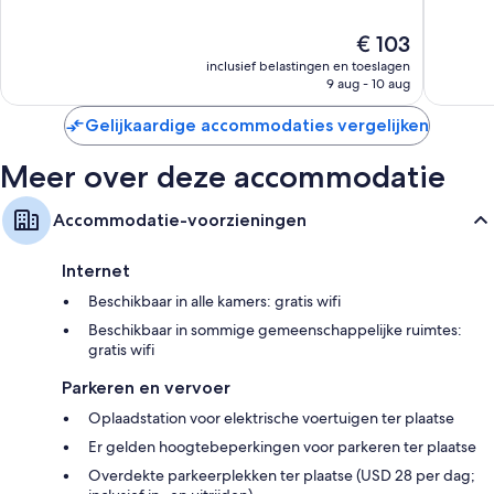
10,
10,
Zeer
Zeer
De
€ 103
goed,
goed,
prijs
1.005
1.004
inclusief belastingen en toeslagen
is
beoordelingen
beoorde
9 aug - 10 aug
€ 103
Gelijkaardige accommodaties vergelijken
Meer over deze accommodatie
Accommodatie-voorzieningen
Internet
Beschikbaar in alle kamers: gratis wifi
Beschikbaar in sommige gemeenschappelijke ruimtes:
gratis wifi
Parkeren en vervoer
Oplaadstation voor elektrische voertuigen ter plaatse
Er gelden hoogtebeperkingen voor parkeren ter plaatse
Overdekte parkeerplekken ter plaatse (USD 28 per dag;