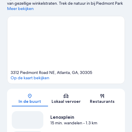
van gezellige winkelstraten. Trek de natuur in bij Piedmont Park
en Olympisch park Centennial. Bezoek Dierentuin van Atlanta en
Meer bekijken
Six Flags Over Georgia als je de populaire
bezienswaardigheden van het gebied niet wilt missen. Wil je
graag een evenement of wedstrijd bijwonen? Kijk dan wat er te
beleven valt bij Georgia World Congress Center of ga naar
Coca-Cola Roxy Theater voor een avondje uit.
Bekijk onze
reisgids voor Atlanta
3312 Piedmont Road NE, Atlanta, GA, 30305
Op de kaart bekijken
Kaart
In de buurt
Lokaal vervoer
Restaurants
Lenoxplein
15 min. wandelen
- 1.3 km