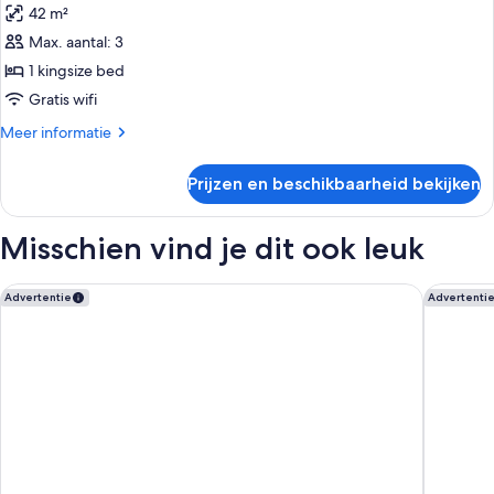
42 m²
voor
Max. aantal: 3
Studio,
1
1 kingsize bed
kingsize
Gratis wifi
bed,
Meer
Meer informatie
koelkast
details
&
over
Prijzen en beschikbaarheid bekijken
Studio,
magnetron
1
(Wet
kingsize
Misschien vind je dit ook leuk
bar)
bed,
koelkast
laden
&
Courtyard by Marriott Atlanta Alpharetta
Courtyar
Advertentie
Advertenti
magnetron
(Wet
bar)