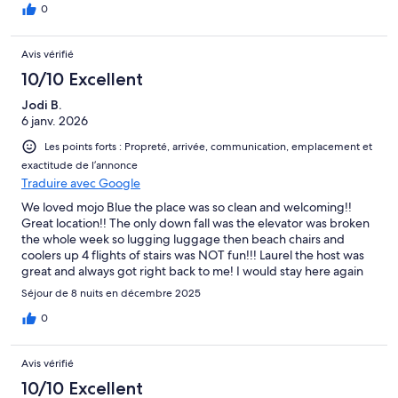
0
Avis vérifié
10/10 Excellent
Jodi B.
6 janv. 2026
Les points forts : Propreté, arrivée, communication, emplacement et
exactitude de l’annonce
Traduire avec Google
We loved mojo Blue the place was so clean and welcoming!!
Great location!! The only down fall was the elevator was broken
the whole week so lugging luggage then beach chairs and
coolers up 4 flights of stairs was NOT fun!!! Laurel the host was
great and always got right back to me! I would stay here again
for sure!!!
Séjour de 8 nuits en décembre 2025
0
Avis vérifié
10/10 Excellent