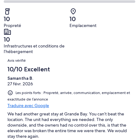
(Satisfaisant),
des
sur 186.
de 4
d’après 3 avis
voyageurs
(Médiocre),
sur 186.
de 2
d’après 0 avis
10
10
(Horrible),
sur 186.
Propreté
Emplacement
d’après 0 avis
sur 186.
10
Infrastructures et conditions de
l’hébergement
Avis
Avis vérifié
10/10 Excellent
Samantha B.
27 févr. 2026
Les points forts : Propreté, arrivée, communication, emplacement et
exactitude de l’annonce
Traduire avec Google
We had another great stay at Grande Bay. You can’t beat the
location. The unit had everything we needed. The only
downside, and the owners had no control over this, is that the
elevator was broken the entire time we were there. We would
stay there again.