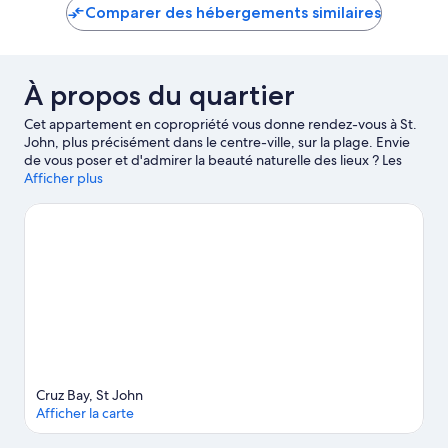
Comparer des hébergements similaires
À propos du quartier
Cet appartement en copropriété vous donne rendez-vous à St.
John, plus précisément dans le centre-ville, sur la plage. Envie
de vous poser et d'admirer la beauté naturelle des lieux ? Les
incontournables Iles Vierges (parc national) et Plage de Cruz Bay
Afficher plus
vous attendent ! Les points d'eau des environs sont le décor
idéal pour vous adonner à de nouvelles activités telles que le
kayak et la plongée sous-marine tandis que les amoureux
d'aventures en plein air pourront plutôt opter pour la
randonnée et les excursions écologiques.
Consultez notre guide
de voyage sur St. John
Afficher plus d’appartements condo à St. John
Cruz Bay, St John
Afficher la carte