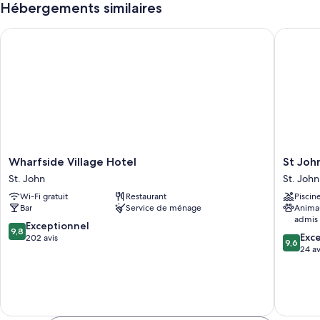
Hébergements similaires
Wharfside Village Hotel
St John 
Wharfside
St
Wharfside Village Hotel
St Joh
Village
John
St. John
St. John
Hotel
Inn
Wi-Fi gratuit
Restaurant
Piscin
St.
Boutiqu
Bar
Service de ménage
Anima
John
Hotel
admis
Suite
9.8
Exceptionnel
9,8
9.6
St.
Exc
sur
202 avis
9,6
sur
John
24 av
10,
10,
Exceptionnel,
Exceptio
202 avis
24 avis