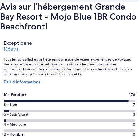
Avis sur l’hébergement Grande
Bay Resort - Mojo Blue 1BR Condo
Beachfront!
Avis
Exceptionnel
186 avis
Tous les avis affichés ont été émis à l’issue de vraies expériences de voyage.
Seuls les voyageurs qui ont réservé un séjour chez nous peuvent en
soumettre. Nous vérifions les avis conformément à nos directives et nous les
publions tous, qu’ils soient positifs ou négatifs.
S’ouvre
Plus d’informations
dans
une
Note
10 – Excellent
176
nouvelle
des
fenêtre
Note
8 – Bien
7
voyageurs
des
de 10
Note
6 – Satisfaisant
3
voyageurs
(Excellent),
des
de 8
Note
4 – Médiocre
0
d’après 176 avis
voyageurs
(Bien),
des
sur 186.
de 6
Note
2 – Horrible
0
d’après 7 avis
voyageurs