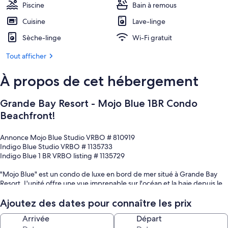
Piscine
Bain à remous
Cuisine
Lave-linge
Sèche-linge
Wi-Fi gratuit
Tout afficher
À propos de cet hébergement
Grande Bay Resort - Mojo Blue 1BR Condo
Beachfront!
Annonce Mojo Blue Studio VRBO # 810919
Indigo Blue Studio VRBO # 1135733
Indigo Blue 1 BR VRBO listing # 1135729
"Mojo Blue" est un condo de luxe en bord de mer situé à Grande Bay
Resort. L'unité offre une vue imprenable sur l'océan et la baie depuis le
deuxième étage. Deux balcons vous permettent d'entendre les douces
vagues de Cruz Bay à 30 pieds du condo. Une partie du charme de
Ajoutez des dates pour connaître les prix
Mojo Blue est de prendre un café le matin ou un verre l'après-midi sur le
Arrivée
Départ
balcon tout en regardant les voiliers. L'unité offre une fonction de