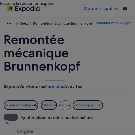
Passer à la section principale
Obtenir l’appli
Planifier mon voyage
Oetz
Remontée mécanique Brunnenkopf
Remontée
mécanique
Brunnenkopf
Séjours
Vols
Voitures
Formules
Activités
Hébergement ajouté
Vol ajouté
Voiture
Économique
Ajouter plusieurs dates ou destinations
Origine