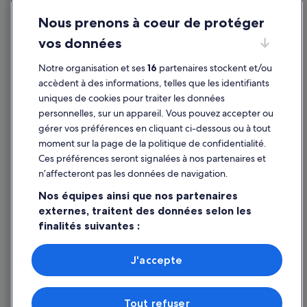
Accessibilité
Nous prenons à coeur de protéger
Protection des données
vos données
Cookies
Notre organisation et ses
16
partenaires stockent et/ou
Mentions légales / Nous contacter
accèdent à des informations, telles que les identifiants
Directives de contenu et signalement de contenus
uniques de cookies pour traiter les données
personnelles, sur un appareil. Vous pouvez accepter ou
Aide
gérer vos préférences en cliquant ci-dessous ou à tout
moment sur la page de la politique de confidentialité.
Assistance
Ces préférences seront signalées à nos partenaires et
Modifier ou annuler votre réservation
n’affecteront pas les données de navigation.
Processus et délais de remboursement
Nos équipes ainsi que nos partenaires
externes, traitent des données selon les
Réserver un vol en utilisant un crédit de la compagnie aérienne
finalités suivantes :
Documents de voyage internationaux
Utiliser des données de géolocalisation précises. Analyser
activement les caractéristiques de l’appareil pour
J'accepte
l’identification. Stocker et/ou accéder à des informations
sur un appareil. Publicités et contenu personnalisés,
mesure de performance des publicités et du contenu,
Expedia Inc. n'est pas responsable du contenu des sites Web externes.
Tout refuser
études d’audience et développement de services.