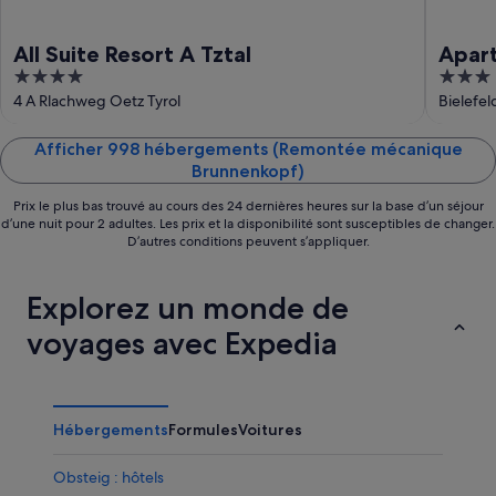
All Suite Resort A Tztal
Apart
4
3
out
out
4 A Rlachweg Oetz Tyrol
Bielefel
of
of
5
5
Afficher 998 hébergements (Remontée mécanique
Brunnenkopf)
Prix le plus bas trouvé au cours des 24 dernières heures sur la base d’un séjour
d’une nuit pour 2 adultes. Les prix et la disponibilité sont susceptibles de changer.
D’autres conditions peuvent s’appliquer.
Explorez un monde de
voyages avec Expedia
Hébergements
Formules
Voitures
Obsteig : hôtels