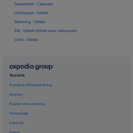
Nassereith : Cabanes
Umhausen : hôtels
Mieming : hôtels
Silz : hôtels Hôtels avec restaurant
Oetz : hôtels
Oetz : hôtels 5 étoiles
Niederthai : hôtels
Société
À propos d’Expedia Group
Emplois
Publier votre annonce
Partenariats
Publicité
Presse