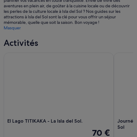
planifier vos vacances en toute tranquillité. Envie de vivre des
aventures en plein air, de goûter à la cuisine locale ou de découvrir
les perles de la culture locale à Isla del Sol ? Nos guides sur les
attractions à Isla del Sol sont la clé pour vous offrir un séjour
mémorable, quelle que soit la saison. Bon voyage !
Masquer
Activités
El Lago TITIKAKA - La Isla del Sol.
Journée c
El Lago TITIKAKA - La Isla del Sol.
Journée
Sol
70 €