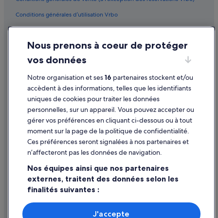
Conditions générales d’utilisation Vrbo
Accessibilité
Nous prenons à coeur de protéger
Protection des données
vos données
Cookies
Mentions légales / Nous contacter
Notre organisation et ses
16
partenaires stockent et/ou
accèdent à des informations, telles que les identifiants
Directives de contenu et signalement de contenus
uniques de cookies pour traiter les données
personnelles, sur un appareil. Vous pouvez accepter ou
Aide
gérer vos préférences en cliquant ci-dessous ou à tout
moment sur la page de la politique de confidentialité.
Assistance
Ces préférences seront signalées à nos partenaires et
Modifier ou annuler votre réservation
n’affecteront pas les données de navigation.
Processus et délais de remboursement
Nos équipes ainsi que nos partenaires
externes, traitent des données selon les
Réserver un vol en utilisant un crédit de la compagnie aérienne
finalités suivantes :
Documents de voyage internationaux
Utiliser des données de géolocalisation précises. Analyser
activement les caractéristiques de l’appareil pour
J'accepte