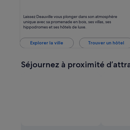
Deauville
Laissez Deauville vous plonger dans son atmosphère
Plages, Casinos et Ports de plaisance
unique avec sa promenade en bois, ses villas, ses
hippodromes et ses hôtels de luxe.
Explorer la ville
Trouver un hôtel
Séjournez à proximité d’att