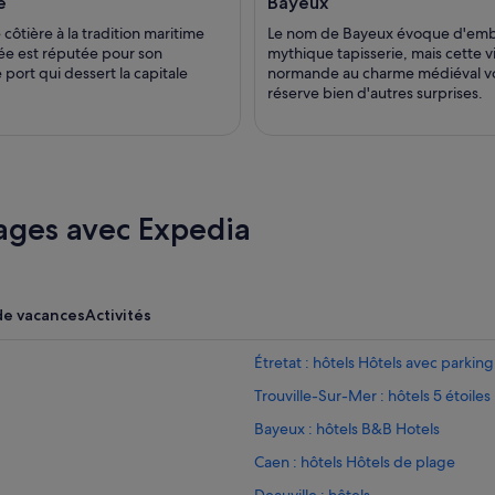
e
Bayeux
e côtière à la tradition maritime
Le nom de Bayeux évoque d'emb
ée est réputée pour son
mythique tapisserie, mais cette vi
port qui dessert la capitale
normande au charme médiéval v
réserve bien d'autres surprises.
ages avec Expedia
de vacances
Activités
Étretat : hôtels Hôtels avec parking
Trouville-Sur-Mer : hôtels 5 étoiles
Bayeux : hôtels B&B Hotels
Caen : hôtels Hôtels de plage