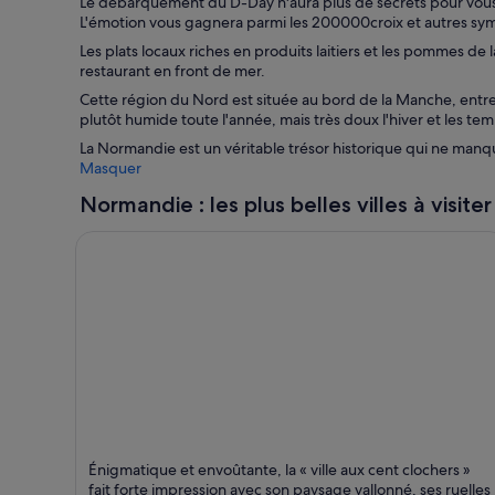
Le débarquement du D-Day n'aura plus de secrets pour vous
u
a
L'émotion vous gagnera parmi les 200000croix et autres symbo
v
n
Les plats locaux riches en produits laitiers et les pommes d
r
s
restaurant en front de mer.
e
u
d
n
Cette région du Nord est située au bord de la Manche, entre 
a
e
plutôt humide toute l'année, mais très doux l'hiver et les te
n
n
La Normandie est un véritable trésor historique qui ne manq
s
o
Masquer
u
u
n
v
Normandie : les plus belles villes à visiter
e
e
n
l
o
l
u
e
v
f
e
e
l
n
l
ê
e
t
f
r
e
e
n
ê
Rouen
t
Énigmatique et envoûtante, la « ville aux cent clochers »
Cathédrales, Historique et Familial
r
fait forte impression avec son paysage vallonné, ses ruelles