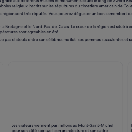
 grâce aux différents musées et monuments situés le long de Sword Bea
r
u
u
les religieux inscrits sur les sépultures du cimetière américain de Colle
e
v
v
d
e la région sont très réputés. Vous pourrez déguster un bon camembert d
r
r
a
e
e
n
d
d
la Bretagne et le Nord-Pas-de-Calais. Le cœur de la région est situé à en
s
a
a
mpératures sont agréables en été.
u
n
n
n
ue pas d'atouts entre son célébrissime îlot, ses pommes succulentes et s
s
s
e
u
u
n
n
n
o
e
e
u
n
n
v
o
o
e
u
u
l
v
v
l
e
e
e
l
l
f
l
l
e
e
e
n
f
f
ê
e
e
t
n
n
r
ê
ê
Le Mont-Saint-Michel
H
e
t
t
Les visiteurs viennent par millions au Mont-Saint-Michel
Îles, Historique et Excursions
Po
r
r
pour son côté spirituel, son architecture et son cadre