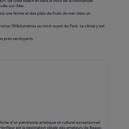
ch, de Gold Beach et dans le nord de la Normandie.
u
ville-sur-Mer.
v
ans une ferme et des plats de fruits de mer dans un
r
e
d
viron 190kilomètres au nord-ouest de Paris. Le climat y est
a
n
es prés verdoyants.
s
u
n
e
n
o
u
v
e
l
l
e
f
e
n
ê
onfleur
t
Riche d'un patrimoine artistique et culturel exceptionnel,
rts, Jardins et
r
Honfleur est la destination idéale des amateurs de Beaux-