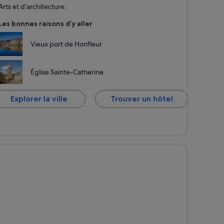
rts de plaisance
e
Arts et d'architecture.
Les bonnes raisons d’y aller
Vieux port de Honfleur
Église Sainte-Catherine
Explorer la ville
Trouver un hôtel