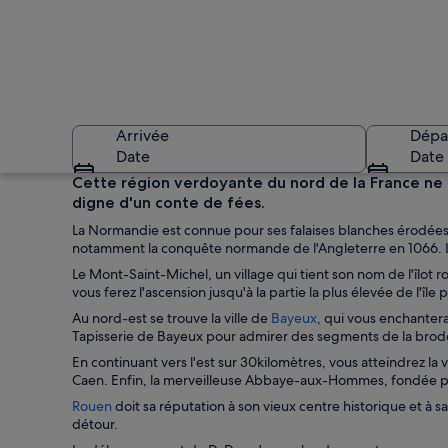
Arrivée
Dépa
Date
Date
Cette région verdoyante du nord de la France ne
digne d'un conte de fées.
La Normandie est connue pour ses falaises blanches érodées 
notamment la conquête normande de l'Angleterre en 1066. L'exp
Le Mont-Saint-Michel, un village qui tient son nom de l'îlot r
vous ferez l'ascension jusqu'à la partie la plus élevée de l'î
S
Au nord-est se trouve la ville de
Bayeux
, qui vous enchantera
Un château historiq
’
Tapisserie de Bayeux pour admirer des segments de la brode
o
En continuant vers l'est sur 30kilomètres, vous atteindrez la v
u
Caen. Enfin, la merveilleuse Abbaye-aux-Hommes, fondée pa
v
S
Rouen
doit sa réputation à son vieux centre historique et à 
r
’
détour.
e
o
d