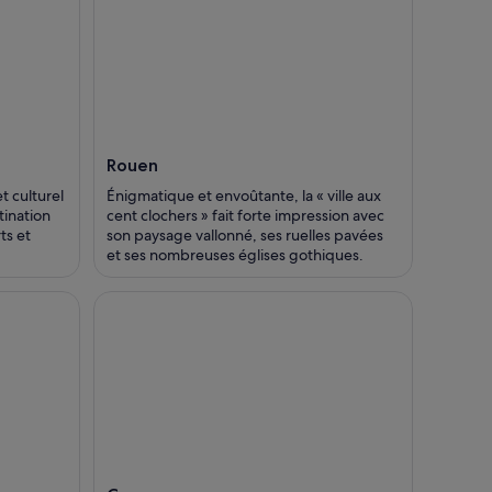
Rouen
t culturel
Énigmatique et envoûtante, la « ville aux
tination
cent clochers » fait forte impression avec
ts et
son paysage vallonné, ses ruelles pavées
et ses nombreuses églises gothiques.