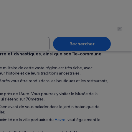
 européenne historique, avec ses bâtiments à colombages, le clocher d’une égl
Une cathédrale gothique à l’
25
Rechercher
re et dynastiques, ainsi que son île-commune
avée avec des tables en terrasse devant un restaurant appelé « La Walheim »
Une rue pavée bordée de bâti
litaire de cette vaste région est très riche, avec
 histoire et de leurs traditions ancestrales.
. Après vous être rendu dans les boutiques et les restaurants,
 près de l'Aure. Vous pourrez y visiter le Musée de la
ui s'étend sur 70mètres.
aen avant de vous balader dans le jardin botanique de
er.
S
oximité de la ville portuaire du
Havre
, vaut également le
’
o