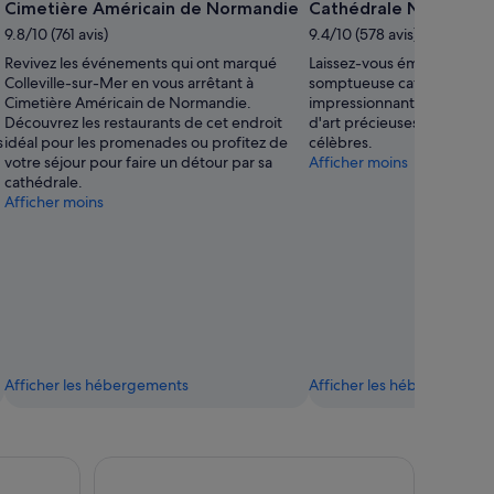
Cimetière Américain de Normandie
Cathédrale Notre-Da
9.8/10 (761 avis)
9.4/10 (578 avis)
Revivez les événements qui ont marqué
Laissez-vous émerveiller pa
Colleville-sur-Mer en vous arrêtant à
somptueuse cathédrale go
Cimetière Américain de Normandie.
impressionnantes qui abri
Découvrez les restaurants de cet endroit
d'art précieuses et les tom
s
idéal pour les promenades ou profitez de
célèbres.
votre séjour pour faire un détour par sa
Afficher moins
cathédrale.
Afficher moins
Afficher les hébergements
Afficher les hébergements