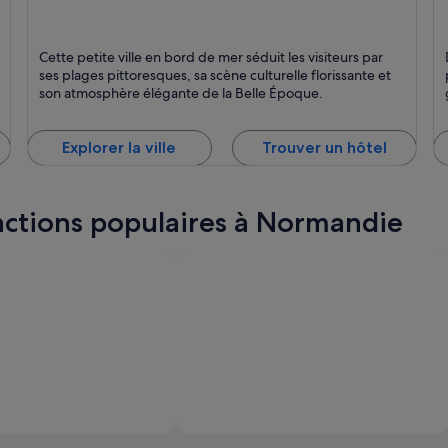
Cabourg
T
Cette petite ville en bord de mer séduit les visiteurs par
Plages, Mer
Pl
ses plages pittoresques, sa scène culturelle florissante et
et Casinos
son atmosphère élégante de la Belle Époque.
Explorer la ville
Trouver un hôtel
ractions populaires à Normandie