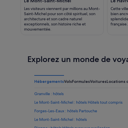
Le Mont-Saint-Michel
Le Havr
Les visiteurs viennent par millions au Mont-
Cette vill
Saint-Michel pour son côté spirituel, son
bien ancr
architecture et son cadre naturel
splendide 
exceptionnels, son histoire riche et
française.
mouvementée.
Explorez un monde de voy
Hébergements
Vols
Formules
Voitures
Locations 
Granville : hôtels
Le Mont-Saint-Michel : hôtels Hôtels tout compris
Forges-Les-Eaux : hôtels Partouche
Le Mont-Saint-Michel : hôtels