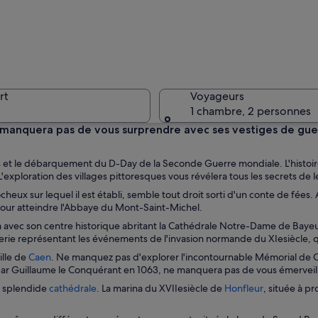
Une ville
rt
Voyageurs
1 chambre, 2 personnes
 manquera pas de vous surprendre avec ses vestiges de guer
Une rue p
et le débarquement du D-Day de la Seconde Guerre mondiale. L'histoire mi
loration des villages pittoresques vous révélera tous les secrets de leur
ocheux sur lequel il est établi, semble tout droit sorti d'un conte de fées
le pour atteindre l'Abbaye du Mont-Saint-Michel.
 avec son centre historique abritant la Cathédrale Notre-Dame de Bayeux
ue perché sur une colline, avec une rivière en premier plan.
rie représentant les événements de l'invasion normande du XIesiècle, q
S
ille de
Caen
. Ne manquez pas d'explorer l'incontournable Mémorial de C
’
r Guillaume le Conquérant en 1063, ne manquera pas de vous émerveill
o
S
S
sa splendide
cathédrale
. La marina du XVIIesiècle de
Honfleur
, située à pr
u
’
’
v
o
o