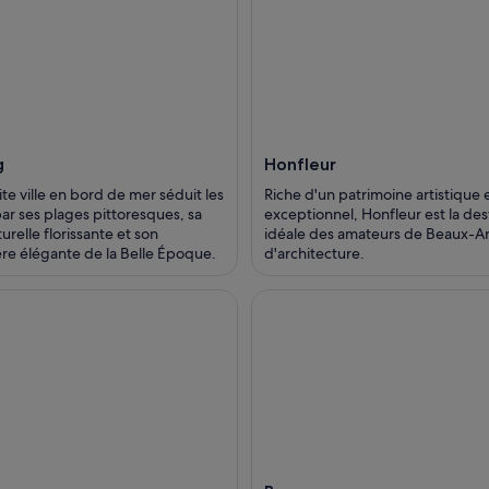
g
Honfleur
te ville en bord de mer séduit les
Riche d'un patrimoine artistique e
par ses plages pittoresques, sa
exceptionnel, Honfleur est la des
urelle florissante et son
idéale des amateurs de Beaux-Ar
e élégante de la Belle Époque.
d'architecture.