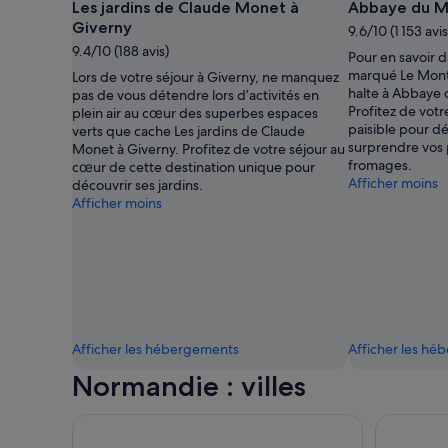
Les jardins de Claude Monet à
Abbaye du M
Giverny
9.6/10 (1 153 avis
9.4/10 (188 avis)
Pour en savoir d
marqué Le Mont-
Lors de votre séjour à Giverny, ne manquez
halte à Abbaye 
pas de vous détendre lors d’activités en
Profitez de votr
plein air au cœur des superbes espaces
paisible pour d
verts que cache Les jardins de Claude
surprendre vos p
Monet à Giverny. Profitez de votre séjour au
fromages.
cœur de cette destination unique pour
Afficher moins
découvrir ses jardins.
Afficher moins
Afficher les hébergements
Afficher les h
Normandie : villes