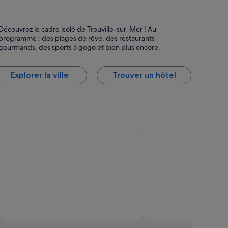
rouville-sur-Mer
Découvrez le cadre isolé de Trouville-sur-Mer ! Au
ages, Restauration et Casinos
programme : des plages de rêve, des restaurants
gourmands, des sports à gogo et bien plus encore.
Explorer la ville
Trouver un hôtel