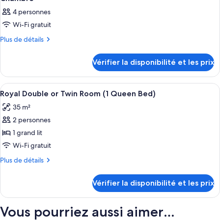
4 personnes
Wi-Fi gratuit
Plus
Plus de détails
de
détails
Vérifier la disponibilité et les prix
sur
le
type
Afficher
Minibar, coffres-forts dans les chamb
8
de
Royal Double or Twin Room (1 Queen Bed)
toutes
chambre
35 m²
Chambre
les
2 personnes
photos
pour
1 grand lit
ce
Wi-Fi gratuit
type
Plus
Plus de détails
de
de
chambre :
détails
Vérifier la disponibilité et les prix
sur
Royal
le
Double
type
Vous pourriez aussi aimer…
or
de