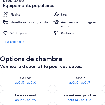
19 août - 20 août
est
Équipements populaires
de
225 €.
Piscine
Spa
Navette aéroport gratuite
Animaux de compagnie
admis
Wi-Fi gratuit
Restaurant
Tout afficher
Options de chambre
Vérifiez la disponibilité pour ces dates.
Vérifier la disponibilité pour ce soir août 5 - août 6
Vérifier la disponibilité pour 
Ce soir
Demain
août 5 - août 6
août 6 - août 7
Vérifier la disponibilité pour ce week-end août 7 - août 9
Vérifier la disponibilité pour 
Ce week-end
Le week-end prochain
août 7 - août 9
août 14 - août 16