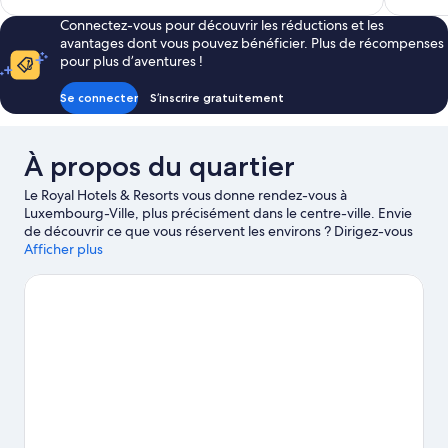
1 002 avis
est
Connectez-vous pour découvrir les réductions et les
de
avantages dont vous pouvez bénéficier. Plus de récompenses
166 €
pour plus d’aventures !
Se connecter
S’inscrire gratuitement
À propos du quartier
Le Royal Hotels & Resorts vous donne rendez-vous à
Luxembourg-Ville, plus précisément dans le centre-ville. Envie
de découvrir ce que vous réservent les environs ? Dirigez-vous
vers les célèbres Place de la Constitution et Monument du
Afficher plus
Souvenir (Gëlle Fra), ou laissez-vous surprendre par la beauté de
la nature locale auprès des magnifiques Parc naturel de Sarre-
Hunsrück et Parc Edmond Klein. Les agréables Musée national
d'Histoire naturelle et Centre Culturel de Beggen méritent aussi
une visite.
Consultez notre guide de voyage sur Luxembourg-
Ville