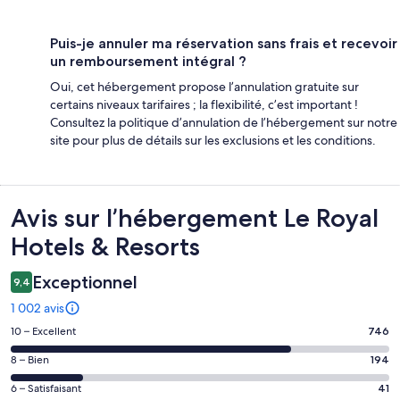
Puis-je annuler ma réservation sans frais et recevoir
un remboursement intégral ?
Oui, cet hébergement propose l’annulation gratuite sur
certains niveaux tarifaires ; la flexibilité, c’est important !
Consultez la politique d’annulation de l’hébergement sur notre
site pour plus de détails sur les exclusions et les conditions.
Avis
Avis sur l’hébergement Le Royal
Hotels & Resorts
Exceptionnel
9,4
1 002 avis
Note
10 – Excellent
746
des
Note
8 – Bien
194
voyageurs
des
de 10
Note
6 – Satisfaisant
41
voyageurs