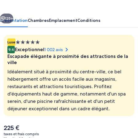
Hotels
&
cédent
Suivant
Resorts
125+
Présentation
Chambres
Emplacement
Conditions
Hébergement
Luxe
5.0 étoiles
Exceptionnel
1 002 avis
9,4
Escapade élégante à proximité des attractions de la
ville
Idéalement situé à proximité du centre-ville, ce bel
hébergement offre un accès facile aux magasins,
Petit déjeuner buffet servi tous les j
restaurants et attractions touristiques. Profitez
d'équipements haut de gamme, notamment d'un spa
serein, d'une piscine rafraîchissante et d'un petit
déjeuner exceptionnel dans un cadre élégant.
Le
225 €
prix
taxes et frais compris
actuel