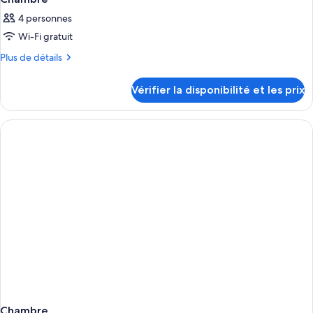
4 personnes
Wi-Fi gratuit
Plus
Plus de détails
de
détails
Vérifier la disponibilité et les prix
sur
le
type
de
chambre
Chambre
Chambre