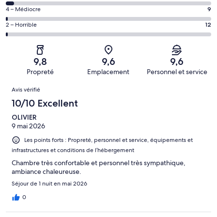
(Excellent),
des
de 8
Note
4 – Médiocre
9
d’après 746 avis
voyageurs
(Bien),
des
sur 1002.
de 6
Note
2 – Horrible
12
d’après 194 avis
voyageurs
(Satisfaisant),
des
sur 1002.
de 4
d’après 41 avis
voyageurs
(Médiocre),
sur 1002.
de 2
d’après 9 avis
9,8
9,6
9,6
(Horrible),
sur 1002.
Propreté
Emplacement
Personnel et service
d’après 12 avis
Avis
sur 1002.
Avis vérifié
10/10 Excellent
OLIVIER
9 mai 2026
Les points forts : Propreté, personnel et service, équipements et
infrastructures et conditions de l’hébergement
Chambre très confortable et personnel très sympathique,
ambiance chaleureuse.
Séjour de 1 nuit en mai 2026
0