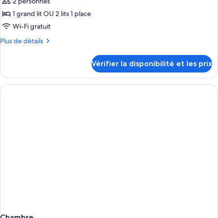
pour
2 personnes
ou
ce
avec
1 grand lit OU 2 lits 1 place
lits
type
Wi-Fi gratuit
jumeaux
de
Plus
Plus de détails
chambre :
de
Chambre
détails
Vérifier la disponibilité et les prix
sur
Royale
le
Double
type
ou
de
avec
chambre
Chambre
lits
Royale
jumeaux
Double
ou
avec
lits
jumeaux
Chambre