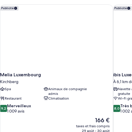
chambre
Twin
Royal
Melia Luxembourg
ibis Lux
Room
Publicité
Publicité
Double
(1
or
Queen
Twin
Room
Bed)
(1
Queen
Bed)
Melia Luxembourg
ibis Lu
Kirchberg
À 6,1 km d
Spa
Animaux de compagnie
Navette 
admis
gratuite
Restaurant
Climatisation
Wi-Fi gra
9.2
8.0
Merveilleux
Très 
9,2
8,0
sur
sur
1 009 avis
1 002 
10,
10,
Le
166 €
Merveilleux,
Très
nouveau
taxes et frais compris
1 009 avis
bien,
prix
29 août - 30 août