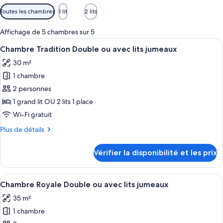
Filtres
Toutes les chambres
1 lit
2 lits
disponibles
pour
Affichage de 5 chambres sur 5
les
Afficher
Une chambre d’hôtel comprenant un li
7
Chambre Tradition Double ou avec lits jumeaux
chambres
toutes
30 m²
les
1 chambre
photos
pour
2 personnes
ce
1 grand lit OU 2 lits 1 place
type
Wi-Fi gratuit
de
Plus
Plus de détails
chambre :
de
Chambre
détails
Vérifier la disponibilité et les prix
sur
Tradition
le
Double
type
Afficher
Un lit double avec une literie blanche
ou
8
de
Chambre Royale Double ou avec lits jumeaux
toutes
avec
chambre
35 m²
Chambre
les
lits
Tradition
1 chambre
photos
jumeaux
Double