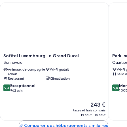
Sofitel Luxembourg Le Grand Ducal
Park Inn
Sofitel
Park
Sofitel Luxembourg Le Grand Ducal
Park I
Luxembourg
Inn
Bonnevoie
Quartier
Le
by
Animaux de compagnie
Wi-Fi gratuit
Wi-Fi 
Grand
Radisso
admis
Salle 
Ducal
Luxemb
Restaurant
Climatisation
Bonnevoie
City
9.4
9.0
Exceptionnel
Quartier
Mer
9,4
9,0
sur
sur
962 avis
de
1 005
10,
10,
la
Exceptionnel,
Merveill
gare
Le
243 €
962 avis
1 005 av
nouveau
taxes et frais compris
prix
14 août - 15 août
est
de
Comparer des hébergements similaires