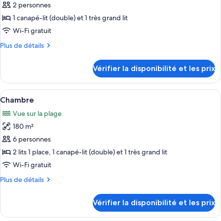
pour
2 personnes
ce
1 canapé-lit (double) et 1 très grand lit
type
Wi-Fi gratuit
de
Plus
Plus de détails
chambre :
de
Chambre
détails
Vérifier la disponibilité et les prix
sur
le
type
Afficher
Literie de qualité supérieure, couette 
5
de
Chambre
toutes
chambre
Vue sur la plage
Chambre
les
180 m²
photos
pour
6 personnes
ce
2 lits 1 place, 1 canapé-lit (double) et 1 très grand lit
type
Wi-Fi gratuit
de
Plus
Plus de détails
chambre :
de
Chambre
détails
Vérifier la disponibilité et les prix
sur
le