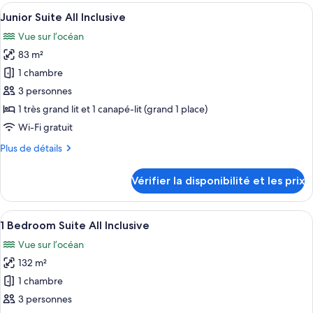
type
Afficher
Une chambre d’hôtel avec un grand lit,
Included
11
de
Junior Suite All Inclusive
toutes
chambre
Vue sur l’océan
Junior
les
Suite
83 m²
photos
No
pour
1 chambre
Meals
ce
Included
3 personnes
type
1 très grand lit et 1 canapé-lit (grand 1 place)
de
Wi-Fi gratuit
chambre :
Plus
Plus de détails
Junior
de
Suite
détails
Vérifier la disponibilité et les prix
All
sur
le
Inclusive
type
Afficher
Une chambre d’hôtel comprenant un lit
9
de
1 Bedroom Suite All Inclusive
toutes
chambre
Vue sur l’océan
Junior
les
Suite
132 m²
photos
All
pour
1 chambre
Inclusive
ce
3 personnes