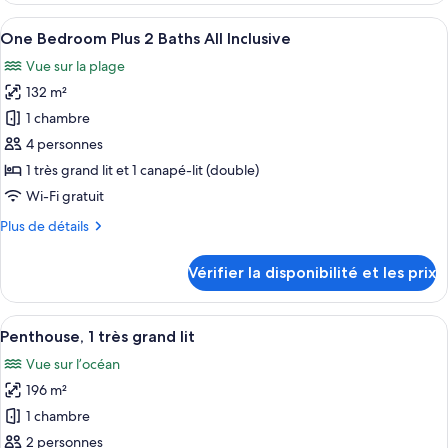
Garden
type
Afficher
Une chambre d’hôtel comprenant un lit
All
8
de
One Bedroom Plus 2 Baths All Inclusive
toutes
Inclusive
chambre
Vue sur la plage
One
les
Bedroom
132 m²
photos
Suite
pour
1 chambre
Garden
ce
All
4 personnes
Inclusive
type
1 très grand lit et 1 canapé-lit (double)
de
Wi-Fi gratuit
chambre :
Plus
Plus de détails
One
de
Bedroom
détails
Vérifier la disponibilité et les prix
Plus
sur
le
2
type
Afficher
Un balcon avec vue sur la mer, d’où l’on
Baths
6
de
Penthouse, 1 très grand lit
toutes
All
chambre
Vue sur l’océan
One
les
Inclusive
Bedroom
196 m²
photos
Plus
pour
1 chambre
2
ce
Baths
2 personnes