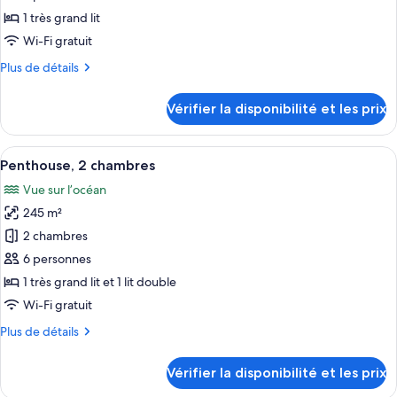
All
type
1 très grand lit
Inclusive
de
Wi-Fi gratuit
chambre :
Plus
Plus de détails
Penthouse,
de
1
détails
Vérifier la disponibilité et les prix
très
sur
le
grand
type
Afficher
Une chambre d’hôtel avec un grand lit,
lit
6
de
Penthouse, 2 chambres
toutes
chambre
Vue sur l’océan
Penthouse,
les
1
245 m²
photos
très
pour
2 chambres
grand
ce
lit
6 personnes
type
1 très grand lit et 1 lit double
de
Wi-Fi gratuit
chambre :
Plus
Plus de détails
Penthouse,
de
2
détails
Vérifier la disponibilité et les prix
chambres
sur
le