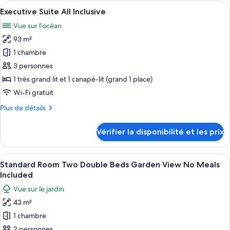
type
Afficher
Une chambre d’hôtel avec un lit, un ven
Included
8
de
Executive Suite All Inclusive
toutes
chambre
Vue sur l’océan
Executive
les
Suite
93 m²
photos
No
pour
1 chambre
Meals
ce
Included
3 personnes
type
1 très grand lit et 1 canapé-lit (grand 1 place)
de
Wi-Fi gratuit
chambre :
Plus
Plus de détails
Executive
de
Suite
détails
Vérifier la disponibilité et les prix
All
sur
le
Inclusive
type
Afficher
Une terrasse d’hôtel avec des espaces d
8
de
Standard Room Two Double Beds Garden View No Meals
toutes
chambre
Included
Executive
les
Vue sur le jardin
Suite
photos
All
43 m²
pour
Inclusive
1 chambre
ce
type
2 personnes