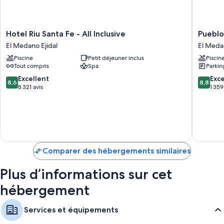
Hotel
Pueblo
Hotel Riu Santa Fe - All Inclusive
Pueblo
Riu
Bonito
El Medano Ejidal
El Medan
Santa
Los
Piscine
Petit déjeuner inclus
Piscin
Fe
Cabos
Tout compris
Spa
Parkin
-
Blanco
All
-
8.6
8.8
Excellent
Exce
8,6
8,8
Inclusive
All
sur
sur
8 321 avis
1 359
El
Inclusiv
10,
10,
Medano
El
Excellent,
Excellen
Ejidal
Medano
8 321 avis
1 359 avi
Ejidal
Comparer des hébergements similaires
Plus d’informations sur cet
hébergement
Services et équipements