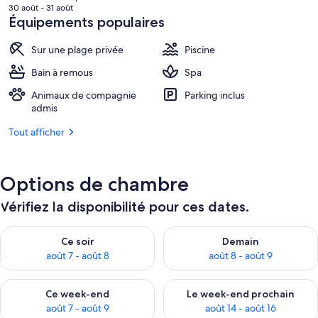
actuel
30 août - 31 août
est
Équipements populaires
de
163 €.
Sur une plage privée
Piscine
Bain à remous
Spa
Animaux de compagnie
Parking inclus
admis
Tout afficher
Options de chambre
Vérifiez la disponibilité pour ces dates.
Vérifier la disponibilité pour ce soir août 7 - août 8
Vérifier la disponibilité pour 
Ce soir
Demain
août 7 - août 8
août 8 - août 9
Vérifier la disponibilité pour ce week-end août 7 - août 9
Vérifier la disponibilité pour 
Ce week-end
Le week-end prochain
août 7 - août 9
août 14 - août 16