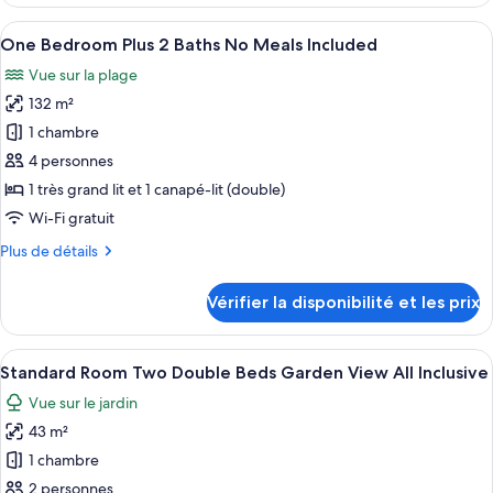
le
Garden
type
Afficher
Une chambre d’hôtel comprenant un lit
No
8
de
One Bedroom Plus 2 Baths No Meals Included
toutes
Meals
chambre
Vue sur la plage
One
les
Included
Bedroom
132 m²
photos
Suite
pour
1 chambre
Garden
ce
No
4 personnes
Meals
type
1 très grand lit et 1 canapé-lit (double)
Included
de
Wi-Fi gratuit
chambre :
Plus
Plus de détails
One
de
Bedroom
détails
Vérifier la disponibilité et les prix
Plus
sur
le
2
type
Afficher
Une terrasse d’hôtel avec des espaces d
Baths
7
de
Standard Room Two Double Beds Garden View All Inclusive
toutes
No
chambre
Vue sur le jardin
One
les
Meals
Bedroom
43 m²
photos
Included
Plus
pour
1 chambre
2
ce
Baths
2 personnes