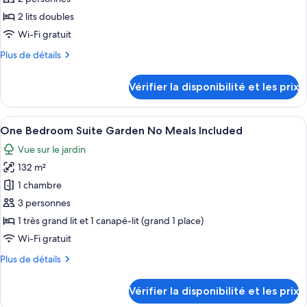
de
2 lits doubles
chambre :
Wi-Fi gratuit
Standard
Plus
Plus de détails
Room
de
Two
détails
Vérifier la disponibilité et les prix
sur
Double
le
Beds
type
Afficher
Une terrasse d’hôtel avec des espaces d
Garden
6
de
One Bedroom Suite Garden No Meals Included
toutes
View
chambre
Vue sur le jardin
Standard
les
No
Room
132 m²
photos
Meals
Two
pour
1 chambre
Included
Double
ce
Beds
3 personnes
Garden
type
1 très grand lit et 1 canapé-lit (grand 1 place)
View
de
Wi-Fi gratuit
No
chambre :
Meals
Plus
Plus de détails
One
Included
de
Bedroom
détails
Vérifier la disponibilité et les prix
Suite
sur