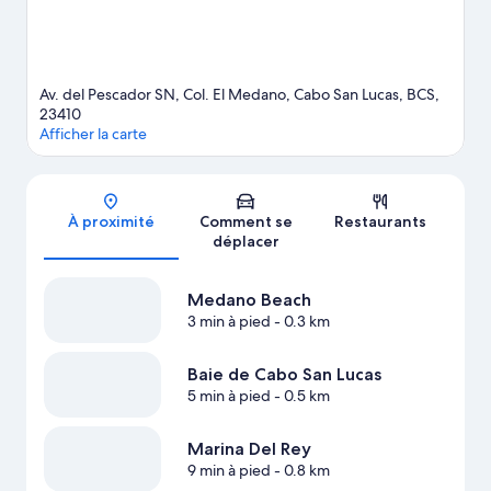
les promenades à cheval et les excursions écologiques.
Consultez notre guide de voyage sur Los Cabos
Afficher plus de complexes à Los Cabos
Av. del Pescador SN, Col. El Medano, Cabo San Lucas, BCS,
23410
Afficher la carte
Carte
À proximité
Comment se
Restaurants
déplacer
Medano Beach
3 min à pied
- 0.3 km
Baie de Cabo San Lucas
5 min à pied
- 0.5 km
Marina Del Rey
9 min à pied
- 0.8 km