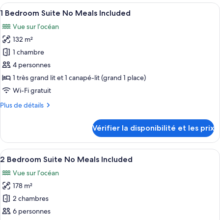
type
Afficher
Une chambre d’hôtel comprenant un lit
12
de
1 Bedroom Suite No Meals Included
toutes
chambre
Vue sur l’océan
Chambre
les
132 m²
photos
pour
1 chambre
ce
4 personnes
type
1 très grand lit et 1 canapé-lit (grand 1 place)
de
Wi-Fi gratuit
chambre :
Plus
Plus de détails
1
de
Bedroom
détails
Vérifier la disponibilité et les prix
Suite
sur
le
No
type
Afficher
Une chambre d’hôtel avec un grand lit,
Meals
16
de
2 Bedroom Suite No Meals Included
toutes
Included
chambre
Vue sur l’océan
1
les
Bedroom
178 m²
photos
Suite
pour
2 chambres
No
ce
Meals
6 personnes
Included