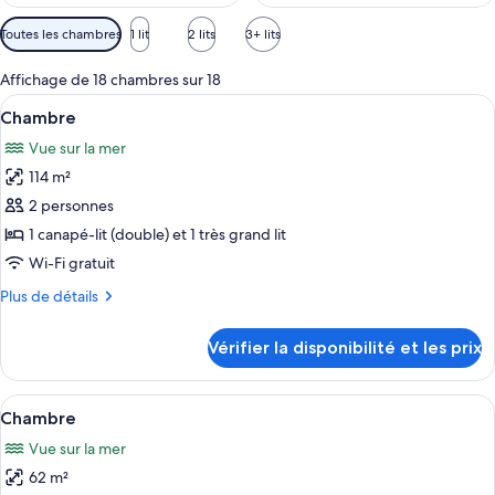
Filtres
Toutes les chambres
1 lit
2 lits
3+ lits
disponibles
pour
Affichage de 18 chambres sur 18
les
Afficher
Literie de qualité supérieure, couette 
4
Chambre
chambres
toutes
Vue sur la mer
les
114 m²
photos
pour
2 personnes
ce
1 canapé-lit (double) et 1 très grand lit
type
Wi-Fi gratuit
de
Plus
Plus de détails
chambre :
de
Chambre
détails
Vérifier la disponibilité et les prix
sur
le
type
Afficher
Literie de qualité supérieure, couette 
3
de
Chambre
toutes
chambre
Vue sur la mer
Chambre
les
62 m²
photos