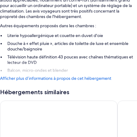
pour accueillir un ordinateur portable) et un système de réglage de la
climatisation. Les avis voyageurs sont très positifs concernant la
propreté des chambres de l'hébergement.
Autres équipements proposés dans les chambres :
Literie hypoallergénique et couette en duvet d'oie
Douche à « effet pluie », articles de toilette de luxe et ensemble
douche/baignoire
Télévision haute définition 43 pouces avec chaînes thématiques et
lecteur de DVD
Balcon, micro-ondes et blender
Afficher plus d’informations à propos de cet hébergement
Hébergements similaires
Hotel Riu Santa Fe - All Inclusive
Pueblo B