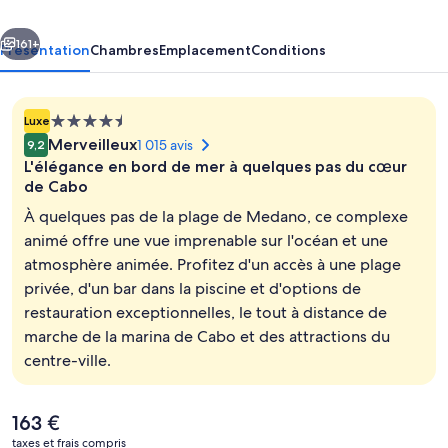
Cabos
cédent
Suivant
Resort
161+
Présentation
Chambres
Emplacement
Conditions
&
Spa
Hébergement
Luxe
4.5 étoiles
Merveilleux
1 015 avis
9,2
L'élégance en bord de mer à quelques pas du cœur
de Cabo
À quelques pas de la plage de Medano, ce complexe
animé offre une vue imprenable sur l'océan et une
Terrasse/Patio
atmosphère animée. Profitez d'un accès à une plage
privée, d'un bar dans la piscine et d'options de
restauration exceptionnelles, le tout à distance de
marche de la marina de Cabo et des attractions du
centre-ville.
Le
163 €
prix
taxes et frais compris