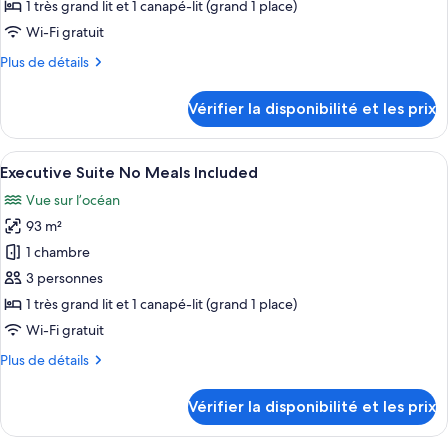
type
1 très grand lit et 1 canapé-lit (grand 1 place)
de
Wi-Fi gratuit
chambre :
Plus
Plus de détails
1
de
Bedroom
détails
Vérifier la disponibilité et les prix
Suite
sur
le
All
type
Afficher
Une chambre d’hôtel avec un lit, un ven
Inclusive
8
de
Executive Suite No Meals Included
toutes
chambre
Vue sur l’océan
1
les
Bedroom
93 m²
photos
Suite
pour
1 chambre
All
ce
Inclusive
3 personnes
type
1 très grand lit et 1 canapé-lit (grand 1 place)
de
Wi-Fi gratuit
chambre :
Plus
Plus de détails
Executive
de
Suite
détails
Vérifier la disponibilité et les prix
No
sur
le
Meals