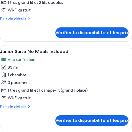
type
1 très grand lit et 2 lits doubles
de
Wi-Fi gratuit
chambre :
Plus
Plus de détails
2
de
Bedroom
détails
Vérifier la disponibilité et les prix
Suite
sur
le
No
type
Afficher
Une chambre d’hôtel avec un grand lit,
Meals
14
de
Junior Suite No Meals Included
toutes
Included
chambre
Vue sur l’océan
2
les
Bedroom
83 m²
photos
Suite
pour
1 chambre
No
ce
Meals
3 personnes
Included
type
1 très grand lit et 1 canapé-lit (grand 1 place)
de
Wi-Fi gratuit
chambre :
Plus
Plus de détails
Junior
de
Suite
détails
Vérifier la disponibilité et les prix
No
sur
le
Meals