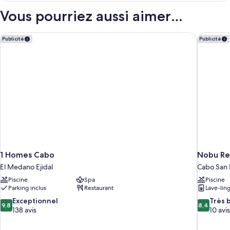
type
Vous pourriez aussi aimer…
de
chambre
Penthouse,
1 Homes Cabo
Nobu Re
Publicité
Publicité
2
chambres
1 Homes Cabo
Nobu Re
El Medano Ejidal
Cabo San 
Piscine
Spa
Piscine
Parking inclus
Restaurant
Lave-lin
9.8
8.4
Exceptionnel
Très 
9,8
8,4
sur
sur
138 avis
10 avis
10,
10,
Exceptionnel,
Très