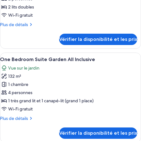
No
type
2 lits doubles
Meals
de
Wi-Fi gratuit
Included
chambre :
Plus
Plus de détails
Standard
de
Room
détails
Vérifier la disponibilité et les prix
Two
sur
le
Double
type
Afficher
Une terrasse d’hôtel avec des espaces d
Beds
8
de
One Bedroom Suite Garden All Inclusive
toutes
Garden
chambre
Vue sur le jardin
Standard
les
View
Room
132 m²
photos
All
Two
pour
Inclusive
1 chambre
Double
ce
Beds
4 personnes
Garden
type
1 très grand lit et 1 canapé-lit (grand 1 place)
View
de
Wi-Fi gratuit
All
chambre :
Inclusive
Plus
Plus de détails
One
de
Bedroom
détails
Vérifier la disponibilité et les prix
Suite
sur
le