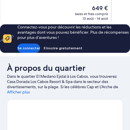
138 avis
bien,
Le
649 €
10 avis
nouveau
taxes et frais compris
prix
13 août - 14 août
est
Connectez-vous pour découvrir les réductions et les
de
avantages dont vous pouvez bénéficier. Plus de récompenses
649 €
pour plus d’aventures !
Se connecter
S’inscrire gratuitement
À propos du quartier
Dans le quartier El Medano Ejidal à Los Cabos, vous trouverez
Casa Dorada Los Cabos Resort & Spa dans le secteur des
divertissements, sur la plage. Si les célèbres Cap et L'Arche de
Cabo San Lucas figurent parmi les immanquables, les voyageurs
Afficher plus
en mal de shopping se tourneront vers les non moins
emblématiques Centre commercial Puerto Paraiso et Plaza San
Lucas. En voyage avec la tribu ? Mettez le cap sur l'illustre
Pabellón Cultural de la República ! Les points d'eau des environs
sont le décor idéal pour vous adonner à de nouvelles activités
telles que la plongée sous-marine et le snorkeling tandis que les
amoureux d'aventures en plein air pourront plutôt opter pour