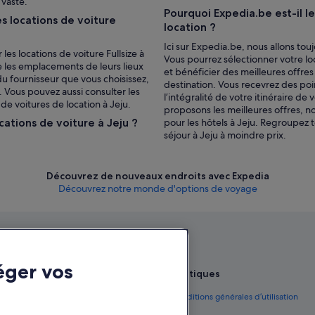
 vaste.
Pourquoi Expedia.be est-il l
s locations de voiture
location ?
Ici sur Expedia.be, nous allons tou
les locations de voiture Fullsize à
Vous pourrez sélectionner votre lo
ue les emplacements de leurs lieux
et bénéficier des meilleures offre
du fournisseur que vous choisissez,
destination. Vous recevrez des poi
. Vous pouvez aussi consulter les
l’intégralité de votre itinéraire d
de voitures de location à Jeju.
proposons les meilleures offres, n
ocations de voiture à Jeju ?
pour les hôtels à Jeju. Regroupez 
séjour à Jeju à moindre prix.
Découvrez de nouveaux endroits avec Expedia
Découvrez notre monde d'options de voyage
éger vos
Politiques
yage sur la Belgique
Conditions générales d’utilisation