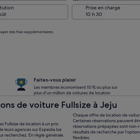
Restitution identique à 
itution
Prise en charge
oût
payer des frais supplémentaires.
Faites-vous plaisir
Les membres économisent 10 % ou plus sur
plus d’un million de voitures de location
ons de voiture Fullsize à Jeju
Chaque offre de location de voitu
Certaines réservations peuvent êtr
s Fullsize de location à un prix
réservations prépayées sont non-
de leurs agences sur Expedia.be
résultats de recherche par l’option 
ous recherchez. En règle générale,
flexibles.