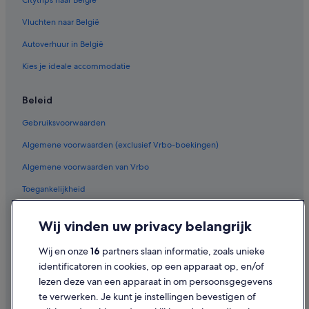
Citytrips naar België
Vluchten naar België
Autoverhuur in België
Kies je ideale accommodatie
Beleid
Gebruiksvoorwaarden
Algemene voorwaarden (exclusief Vrbo-boekingen)
Algemene voorwaarden van Vrbo
Toegankelijkheid
Privacy
Wij vinden uw privacy belangrijk
Cookies
Wij en onze
16
partners slaan informatie, zoals unieke
Juridische informatie/Contact
identificatoren in cookies, op een apparaat op, en/of
Inhoudsrichtlijnen en inhoud rapporteren
lezen deze van een apparaat in om persoonsgegevens
te verwerken. Je kunt je instellingen bevestigen of