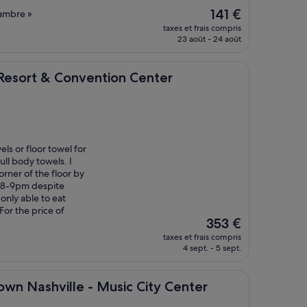
Le
141 €
ambre »
nouveau
taxes et frais compris
prix
23 août - 24 août
est
de
141 €
Convention Center
Resort & Convention Center
ls or floor towel for
ull body towels. I
orner of the floor by
t 8-9pm despite
nly able to eat
For the price of
Le
353 €
nouveau
taxes et frais compris
prix
4 sept. - 5 sept.
est
de
353 €
ille - Music City Center
own Nashville - Music City Center