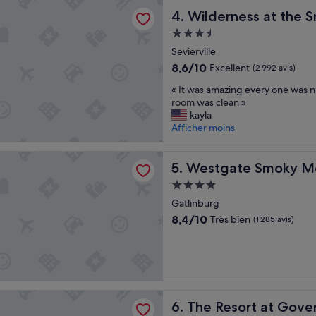
ss at the Smokies - Stone Hill Lodge
Wilderness at the Smokies -
4. Wilderness at the S
Hébergement
3.5 étoiles
Sevierville
8.6
8,6/10
Excellent
(2 992 avis)
sur
«
« It was amazing every one was ni
10,
I
room was clean »
Excellent,
t
kayla
(2 992 avis)
w
Afficher moins
a
s
e Smoky Mountain Resort & Water Park
a
Westgate Smoky Mountain R
5. Westgate Smoky Mo
m
Hébergement
a
4.0 étoiles
z
Gatlinburg
i
8.4
8,4/10
Très bien
(1 285 avis)
n
sur
g
10,
e
Très
v
bien,
e
(1 285 avis)
r
rt at Governor's Crossing
The Resort at Governor's Cr
y
6. The Resort at Gover