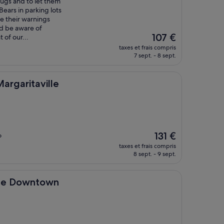
bugs and to let them
Bears in parking lots
ke their warnings
nd be aware of
Le
107 €
 of our...
nouveau
taxes et frais compris
prix
7 sept. - 8 sept.
est
de
107 €
ville
argaritaville
Le
131 €
»
nouveau
taxes et frais compris
prix
8 sept. - 9 sept.
est
de
131 €
town
ille Downtown