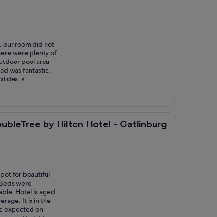
 our room did not
here were plenty of
utdoor pool area
pad was fantastic,
slides. »
e by Hilton Hotel - Gatlinburg
DoubleTree by Hilton Hotel - Gatlinburg
spot for beautiful
 Beds were
ble. Hotel is aged
rage. It is in the
be expected on