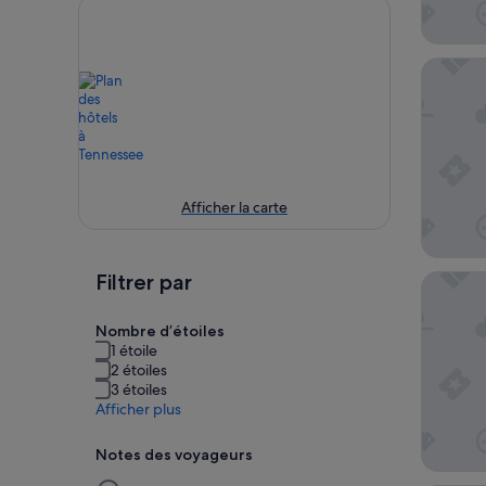
Country
Afficher la carte
Filtrer par
Wilderne
Nombre d’étoiles
1 étoile
2 étoiles
3 étoiles
Afficher plus
Notes des voyageurs
La