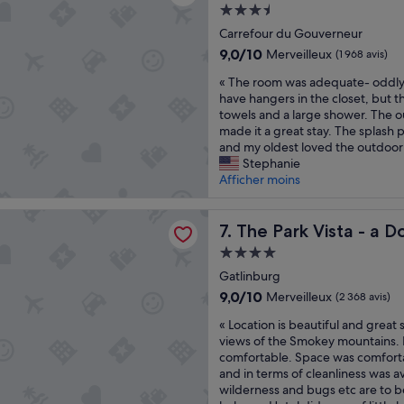
o
Hébergement
n
3.5 étoiles
Carrefour du Gouverneur
e
w
9.0
9,0/10
Merveilleux
(1 968 avis)
a
sur
«
« The room was adequate- oddly,
s
10,
T
have hangers in the closet, but t
n
Merveilleux,
h
towels and a large shower. The o
i
(1 968 avis)
e
made it a great stay. The splash 
c
r
and my oldest loved the outdoor 
e
o
Stephanie
a
o
Afficher moins
n
m
s
w
o
 Vista - a DoubleTree by Hilton Hotel - Gatlinburg
a
The Park Vista - a DoubleTre
7. The Park Vista - a 
h
s
e
Hébergement
a
l
4.0 étoiles
d
Gatlinburg
p
e
f
9.0
9,0/10
Merveilleux
(2 368 avis)
q
u
sur
«
u
« Location is beautiful and great 
l
10,
L
a
views of the Smokey mountains.
t
Merveilleux,
o
t
comfortable. Space was comforta
h
(2 368 avis)
c
e
and in terms of cleanliness was ave
e
a
-
wilderness and bugs etc are to 
r