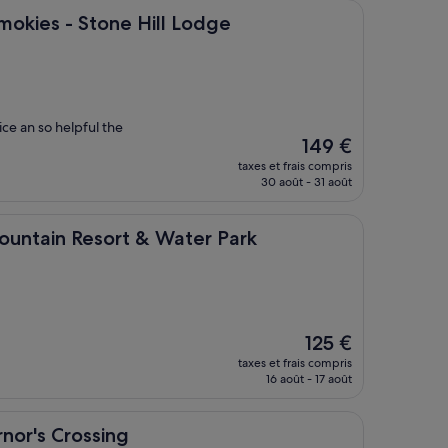
169 €
 Stone Hill Lodge
mokies - Stone Hill Lodge
ce an so helpful the
Le
149 €
nouveau
taxes et frais compris
prix
30 août - 31 août
est
de
149 €
esort & Water Park
untain Resort & Water Park
Le
125 €
nouveau
taxes et frais compris
prix
16 août - 17 août
est
de
125 €
ossing
nor's Crossing