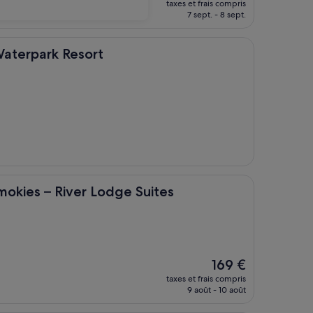
taxes et frais compris
prix
7 sept. - 8 sept.
est
de
204 €
k Resort
Waterpark Resort
 River Lodge Suites
mokies – River Lodge Suites
Le
169 €
nouveau
taxes et frais compris
prix
9 août - 10 août
est
de