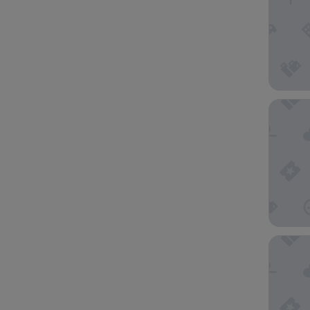
Compass
Hyatt P