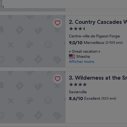
Exceptionnel,
(1 816 avis)
31
 Cascades Waterpark Resort
Country Cascades Waterpar
2. Country Cascades 
Hébergement
3.5 étoiles
Centre-ville de Pigeon Forge
9.0
9,0/10
Merveilleux
(2 925 avis)
sur
«
« Great vacation »
10,
G
Shiesha
Merveilleux,
r
Afficher moins
(2 925 avis)
e
a
ss at the Smokies – River Lodge Suites
t
Wilderness at the Smokies –
3. Wilderness at the S
v
Hébergement
a
4.0 étoiles
c
Sevierville
a
8.6
8,6/10
Excellent
(523 avis)
t
sur
i
10,
o
Excellent,
n
(523 avis)
»