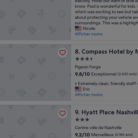
t
o
balcony. Hotel did warn of little 
o
i
d
know. Pool is wonderful for kids. 
o
o
d
which was exciting to see but ta
m
n
l
about protecting your vehicle a
w
i
y
surroundings. This was a highlight
a
s
,
Nicole
s
b
o
Afficher moins
c
e
u
l
a
r
e
 Hotel by Margaritaville
u
Compass Hotel by Margarita
r
8. Compass Hotel by M
a
t
o
n
Hébergement
i
o
»
3.5 étoiles
f
Pigeon Forge
m
u
d
9.8
9,8/10
Exceptionnel
(2 630 avis)
l
i
sur
«
a
« Extremely clean, friendly staff! 
d
10,
E
n
Eric
n
Exceptionnel,
x
d
Afficher moins
o
(2 630 avis)
t
g
t
r
r
h
lace Nashville Downtown
e
Hyatt Place Nashville Down
e
9. Hyatt Place Nashv
a
m
a
v
Hébergement
e
t
e
3.0 étoiles
l
Centre-ville de Nashville
s
h
y
p
a
9.2
9,2/10
Merveilleux
(6 186 avis)