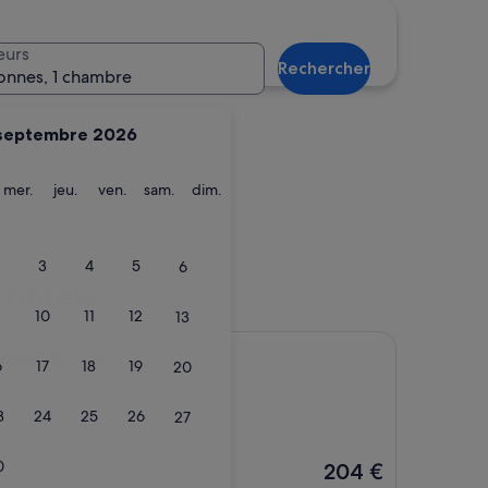
lle
eurs
Rechercher
onnes, 1 chambre
septembre 2026
ardi
mercredi
jeudi
vendredi
samedi
dimanche
mer.
jeu.
ven.
sam.
dim.
ville
3
4
5
6
’hôtels
10
11
12
13
Spa
esort & Spa
6
17
18
19
20
3
24
25
26
27
0
Le
204 €
nouveau