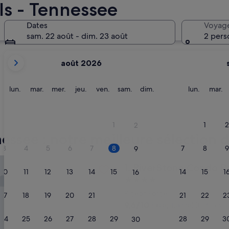
ls - Tennessee
Gatlinburg
Knoxvi
Dates
Voyag
sam. 22 août - dim. 23 août
2 pers
Les
août 2026
mois
affichés
sont
lundi
mardi
mercredi
jeudi
vendredi
samedi
dimanche
lundi
m
lun.
mar.
mer.
jeu.
ven.
sam.
dim.
lun.
mar.
August
2026
et
Gatlinburg
Knox
1
1
2
2
September
essee : notre meilleure sélection d
2026.
3
4
5
6
7
8
7
8
9
9
one Condo Resort & Spa
RiverStone Condo Resort & 
1. RiverStone Condo R
10
11
12
13
14
15
14
15
1
16
Hébergement
4.0 étoiles
Pigeon Forge
17
18
19
20
21
22
21
22
2
23
9.6
9,6/10
Exceptionnel
(1 816 avis)
sur
24
25
26
27
28
29
28
29
3
30
10,